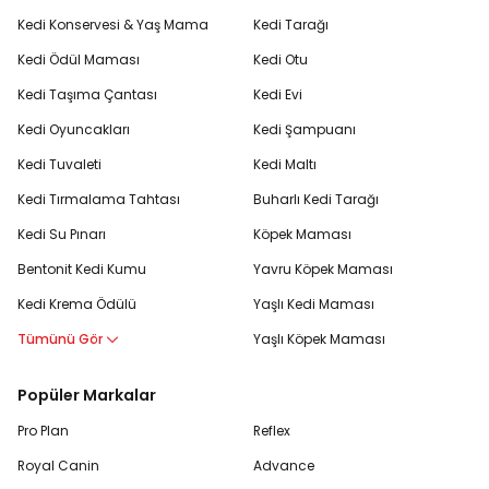
Kedi Konservesi & Yaş Mama
Kedi Tarağı
Kedi Ödül Maması
Kedi Otu
Kedi Taşıma Çantası
Kedi Evi
Kedi Oyuncakları
Kedi Şampuanı
Kedi Tuvaleti
Kedi Maltı
Kedi Tırmalama Tahtası
Buharlı Kedi Tarağı
Kedi Su Pınarı
Köpek Maması
Bentonit Kedi Kumu
Yavru Köpek Maması
Kedi Krema Ödülü
Yaşlı Kedi Maması
Tümünü Gör
Yaşlı Köpek Maması
Popüler Markalar
Pro Plan
Reflex
Royal Canin
Advance