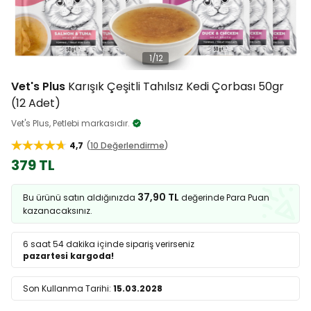
1
/
12
Vet's Plus
Karışık Çeşitli Tahılsız Kedi Çorbası 50gr
(12 Adet)
Vet's Plus, Petlebi markasıdır.
4,7
10 Değerlendirme
379 TL
37,90 TL
Bu ürünü satın aldığınızda
değerinde Para Puan
kazanacaksınız.
6 saat 54 dakika
içinde sipariş verirseniz
pazartesi kargoda!
Son Kullanma Tarihi:
15.03.2028