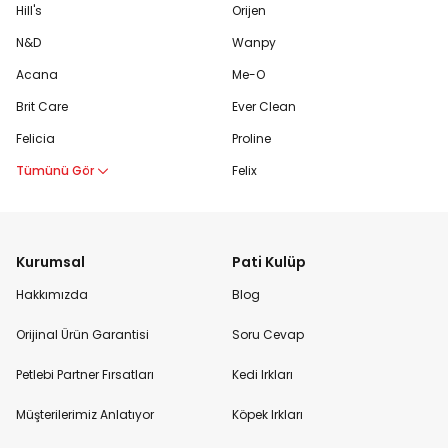
Hill's
Orijen
N&D
Wanpy
Acana
Me-O
Brit Care
Ever Clean
Felicia
Proline
Tümünü Gör
Felix
Kurumsal
Pati Kulüp
Hakkımızda
Blog
Orijinal Ürün Garantisi
Soru Cevap
Petlebi Partner Fırsatları
Kedi Irkları
Müşterilerimiz Anlatıyor
Köpek Irkları