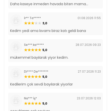
Çorbası 50gr
Daha kaseye inmeden havada biten mama...
İçindekiler
Su %78,5
İr** Ta*****
01.08.2026 11:55
Ton Balığı %10
3,0
Karides %6
Kedim yedi ama kıvamı biraz katı geldi bana
Konsantre Tavuk Suyu %1,8
Tapyoka Nişastası %1,8
Hidrolize Balık Proteini %0,8
Se*** ka*****
28.07.2026 09:23
Tavuk Yağı %0,4
5,0
Guar Zamkı %0,6
E Vitamini %0,1
mükemmel bayılarak yiyor kedim.
Analiz Raporu
Di**** De*******
27.07.2026 11:23
Protein %2,2
5,0
Yağ %1
Kül %1
Kedilerim çok sevdi bayılarak yiyorlar
Lif %0,5
Nem %94
Na*** İş*
23.07.2026 12:03
Vet's Plus Ördekli ve Tavuklu Tahılsız Kedi
5,0
Çorbası 50gr