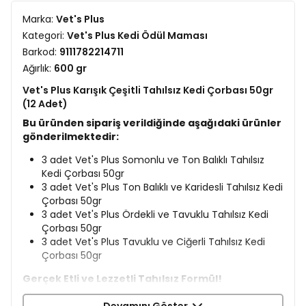
Marka:
Vet's Plus
Kategori:
Vet's Plus Kedi Ödül Maması
Barkod:
9111782214711
Ağırlık:
600 gr
Vet's Plus Karışık Çeşitli Tahılsız Kedi Çorbası 50gr
(12 Adet)
Bu üründen sipariş verildiğinde aşağıdaki ürünler
gönderilmektedir:
3 adet Vet's Plus Somonlu ve Ton Balıklı Tahılsız
Kedi Çorbası 50gr
3 adet Vet's Plus Ton Balıklı ve Karidesli Tahılsız Kedi
Çorbası 50gr
3 adet Vet's Plus Ördekli ve Tavuklu Tahılsız Kedi
Çorbası 50gr
3 adet Vet's Plus Tavuklu ve Ciğerli Tahılsız Kedi
Çorbası 50gr
Gerçek Etli ve Lezzetli Tahılsız Formül!
Gerçek et ve enfes tavuk suyuyla hazırlanan Vet's Plus