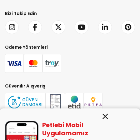
Bizi Takip Edin
Ödeme Yöntemleri
Güvenilir Alışveriş
Petlebi Mobil
PETLEBİ EVCİL HAYVAN ÜRÜNLERİ PAZ. SAN. TİC. LTD. ŞTİ. Alaşarköy Mah.
Uygulamamız
1. Alaşar Cad. No: 9 Osmangazi/Bursa