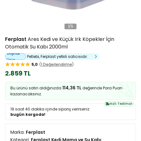
1
/
5
Ferplast
Ares Kedi ve Küçük Irk Köpekler İçin
Otomatik Su Kabı 2000ml
Orijinal
Petlebi, Ferplast yetkili satıcısıdır.
Ürün
5,0
1 Değerlendirme
2.859 TL
114,36 TL
Bu ürünü satın aldığınızda
değerinde Para Puan
kazanacaksınız.
Hızlı Teslimat
19 saat 40 dakika
içinde sipariş verirseniz
bugün kargoda!
Marka:
Ferplast
Kategori:
Ferplast Kedi Mama ve Su Kabı