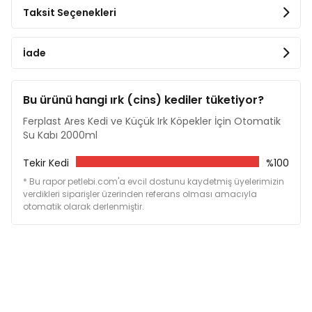
filtrasyon sistemi sayesinde suyun her zaman temiz
Taksit Seçenekleri
ve taze kalmasını sağlar.
Ek Bilgiler
İade
Ağırlık 0,6 kg
Boyutlar 16×16×20 cm
Bu ürünü hangi ırk (cins) kediler tüketiyor?
Ferplast Ares Kedi ve Küçük Irk Köpekler İçin Otomatik
Su Kabı 2000ml
Tekir Kedi
%100
* Bu rapor petlebi.com'a evcil dostunu kaydetmiş üyelerimizin
verdikleri siparişler üzerinden referans olması amacıyla
otomatik olarak derlenmiştir.