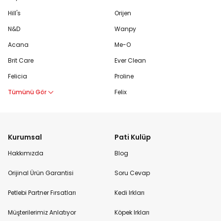
Hill's
Orijen
N&D
Wanpy
Acana
Me-O
Brit Care
Ever Clean
Felicia
Proline
Tümünü Gör
Felix
Kurumsal
Pati Kulüp
Hakkımızda
Blog
Orijinal Ürün Garantisi
Soru Cevap
Petlebi Partner Fırsatları
Kedi Irkları
Müşterilerimiz Anlatıyor
Köpek Irkları