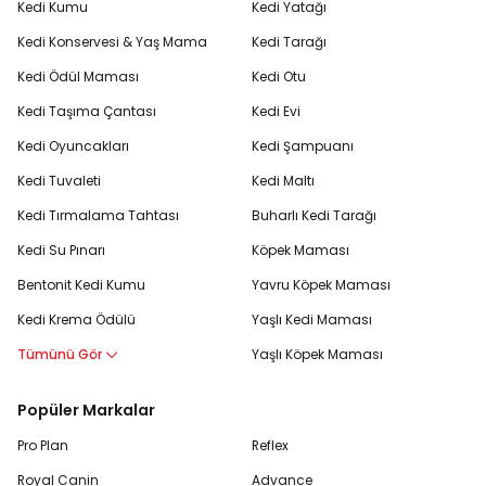
Kedi Kumu
Kedi Yatağı
Kedi Konservesi & Yaş Mama
Kedi Tarağı
Kedi Ödül Maması
Kedi Otu
Kedi Taşıma Çantası
Kedi Evi
Kedi Oyuncakları
Kedi Şampuanı
Kedi Tuvaleti
Kedi Maltı
Kedi Tırmalama Tahtası
Buharlı Kedi Tarağı
Kedi Su Pınarı
Köpek Maması
Bentonit Kedi Kumu
Yavru Köpek Maması
Kedi Krema Ödülü
Yaşlı Kedi Maması
Tümünü Gör
Yaşlı Köpek Maması
Popüler Markalar
Pro Plan
Reflex
Royal Canin
Advance