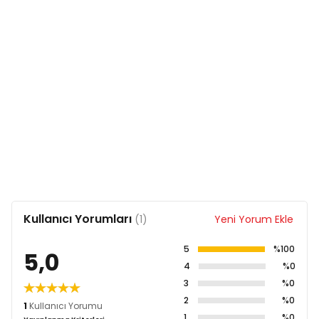
Kullanıcı Yorumları
(1)
Yeni Yorum Ekle
5
%100
5,0
4
%0
3
%0
2
%0
1
Kullanıcı Yorumu
1
%0