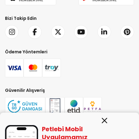
İNDİREBİLİRSİNİZ
İNDİREBİLİRSİNİZ
Bizi Takip Edin
Ödeme Yöntemleri
Güvenilir Alışveriş
Petlebi Mobil
PETLEBİ EVCİL HAYVAN ÜRÜNLERİ PAZ. SAN. TİC. LTD. ŞTİ. Alaşarköy Mah.
Uygulamamız