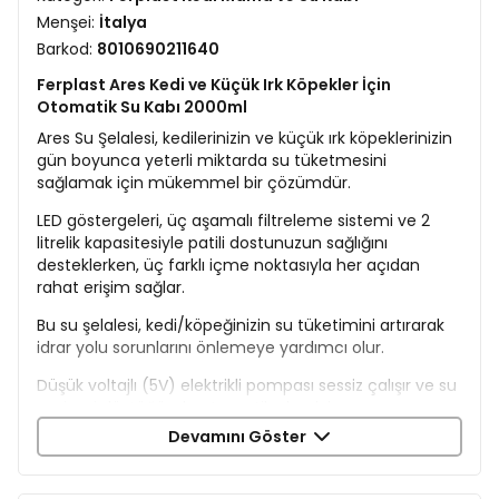
Menşei:
İtalya
Barkod:
8010690211640
Ferplast Ares Kedi ve Küçük Irk Köpekler İçin
Otomatik Su Kabı 2000ml
Ares Su Şelalesi, kedilerinizin ve küçük ırk köpeklerinizin
gün boyunca yeterli miktarda su tüketmesini
sağlamak için mükemmel bir çözümdür.
LED göstergeleri, üç aşamalı filtreleme sistemi ve 2
litrelik kapasitesiyle patili dostunuzun sağlığını
desteklerken, üç farklı içme noktasıyla her açıdan
rahat erişim sağlar.
Bu su şelalesi, kedi/köpeğinizin su tüketimini artırarak
idrar yolu sorunlarını önlemeye yardımcı olur.
Düşük voltajlı (5V) elektrikli pompası sessiz çalışır ve su
seviyesi düştüğünde otomatik olarak kapanır.
Devamını Göster
Farklı içme noktaları sunarak kedinizi veya köpeğinizi su
içmeye teşvik eden bu ürün; ön filtre, iyon değişim
filtresi ve aktif karbon filtre içeren üç aşamalı