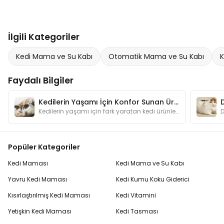
İlgili Kategoriler
Kedi Mama ve Su Kabı
Otomatik Mama ve Su Kabı
K
Faydalı Bilgiler
Kedilerin Yaşamı İçin Konfor Sunan Ürünler
Kedilerin yaşamı için fark yaratan kedi ürünleri hakkında hazırladığımız bu yazımızda kedileri mutlu edebilecek öneriler bulabilirsiniz.
Popüler Kategoriler
Kedi Maması
Kedi Mama ve Su Kabı
Yavru Kedi Maması
Kedi Kumu Koku Giderici
Kısırlaştırılmış Kedi Maması
Kedi Vitamini
Yetişkin Kedi Maması
Kedi Tasması