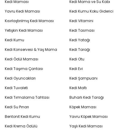
Kedi Maması
Kedi Mama ve Su Kabı
Yavru Kedi Maması
Kedi Kumu Koku Giderici
Kısırlaştırılmış Kedi Maması
Kedi Vitamini
Yetişkin Kedi Maması
Kedi Tasması
Kedi Kumu
Kedi Yatağı
Kedi Konservesi & Yaş Mama
Kedi Tarağı
Kedi Ödül Maması
Kedi Otu
Kedi Taşıma Çantası
Kedi Evi
Kedi Oyuncakları
Kedi Şampuanı
Kedi Tuvaleti
Kedi Maltı
Kedi Tırmalama Tahtası
Buharlı Kedi Tarağı
Kedi Su Pınarı
Köpek Maması
Bentonit Kedi Kumu
Yavru Köpek Maması
Kedi Krema Ödülü
Yaşlı Kedi Maması