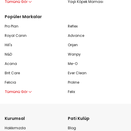
Tümünü Gör
Yaşlı Köpek Maması
Popüler Markalar
Pro Plan
Reflex
Royal Canin
Advance
Hill's
Orijen
N&D
Wanpy
Acana
Me-O
Brit Care
Ever Clean
Felicia
Proline
Tümünü Gör
Felix
Kurumsal
Pati Kulüp
Hakkımızda
Blog