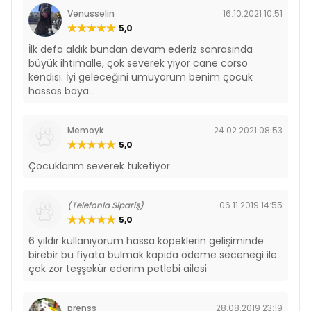
Venusselin
16.10.2021 10:51
5,0
İlk defa aldık bundan devam ederiz sonrasında
büyük ihtimalle, çok severek yiyor cane corso
kendisi. İyi geleceğini umuyorum benim çocuk
hassas baya...
Memoyk
24.02.2021 08:53
5,0
Çocuklarım severek tüketiyor
(Telefonla Sipariş)
06.11.2019 14:55
5,0
6 yıldır kullanıyorum hassa köpeklerin gelişiminde
birebir bu fiyata bulmak kapıda ödeme secenegi ile
çok zor teşşekür ederim petlebi ailesi
prenss
28.08.2019 23:19