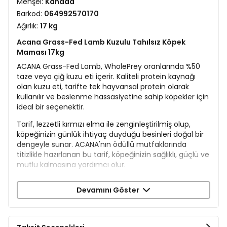
Menşei:
Kanada
Barkod:
064992570170
Ağırlık:
17 kg
Acana Grass-Fed Lamb Kuzulu Tahılsız Köpek
Maması 17kg
ACANA Grass-Fed Lamb, WholePrey oranlarında %50
taze veya çiğ kuzu eti içerir. Kaliteli protein kaynağı
olan kuzu eti, tarifte tek hayvansal protein olarak
kullanılır ve beslenme hassasiyetine sahip köpekler için
ideal bir seçenektir.
Tarif, lezzetli kırmızı elma ile zenginleştirilmiş olup,
köpeğinizin günlük ihtiyaç duyduğu besinleri doğal bir
dengeyle sunar. ACANA'nın ödüllü mutfaklarında
titizlikle hazırlanan bu tarif, köpeğinizin sağlıklı, güçlü ve
mutlu kalmasına yardımcı olur.
Tek proteinli, besleyici ve lezzetli.
Devamını Göster
Köpeğiniz için sade ama güçlü bir seçim!
İçerik