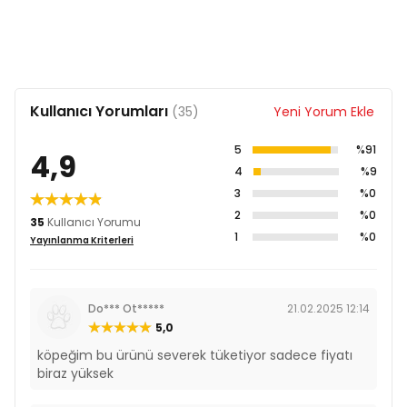
Kullanıcı Yorumları
(35)
Yeni Yorum Ekle
5
%91
4,9
4
%9
3
%0
2
%0
35
Kullanıcı Yorumu
1
%0
Yayınlanma Kriterleri
Do*** Ot*****
21.02.2025 12:14
5,0
köpeğim bu ürünü severek tüketiyor sadece fiyatı
biraz yüksek