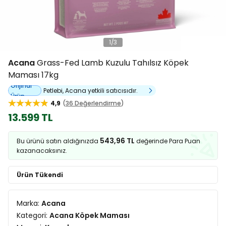
1
/
3
Acana
Grass-Fed Lamb Kuzulu Tahılsız Köpek
Maması 17kg
Orijinal
Petlebi, Acana yetkili satıcısıdır.
Ürün
4,9
36 Değerlendirme
13.599 TL
543,96 TL
Bu ürünü satın aldığınızda
değerinde Para Puan
kazanacaksınız.
Ürün Tükendi
Marka:
Acana
Kategori:
Acana Köpek Maması