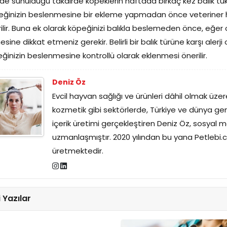
lde sunulduğu takdirde köpeklerin haftada birkaç kez balık tü
ğinizin beslenmesine bir ekleme yapmadan önce veteriner he
ilir. Buna ek olarak köpeğinizi balıkla beslemeden önce, eğer 
sine dikkat etmeniz gerekir. Belirli bir balık türüne karşı aler
ğinizin beslenmesine kontrollü olarak eklenmesi önerilir.
Deniz Öz
Evcil hayvan sağlığı ve ürünleri dâhil olmak üzer
kozmetik gibi sektörlerde, Türkiye ve dünya genel
içerik üretimi gerçekleştiren Deniz Öz, sosyal m
uzmanlaşmıştır. 2020 yılından bu yana Petlebi.co
üretmektedir.
li Yazılar