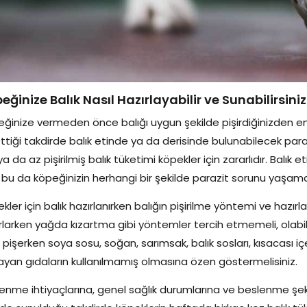
eğinize Balık Nasıl Hazırlayabilir ve Sunabilirsini
ğinize vermeden önce balığı uygun şekilde pişirdiğinizden emi
ttiği takdirde balık etinde ya da derisinde bulunabilecek parazi
ya da az pişirilmiş balık tüketimi köpekler için zararlıdır. Bal
, bu da köpeğinizin herhangi bir şekilde parazit sorunu yaşam
kler için balık hazırlanırken balığın pişirilme yöntemi ve hazırl
rlarken yağda kızartma gibi yöntemler tercih etmemeli, olabildi
k pişerken soya sosu, soğan, sarımsak, balık sosları, kısacası 
yan gıdaların kullanılmamış olmasına özen göstermelisiniz.
enme ihtiyaçlarına, genel sağlık durumlarına ve beslenme şeki