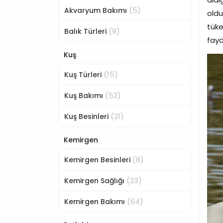
(5)
Akvaryum Bakımı
oldu
tüke
(9)
Balık Türleri
fayd
Kuş
(15)
Kuş Türleri
(52)
Kuş Bakımı
(21)
Kuş Besinleri
Kemirgen
(8)
Kemirgen Besinleri
(23)
Kemirgen Sağlığı
(64)
Kemirgen Bakımı