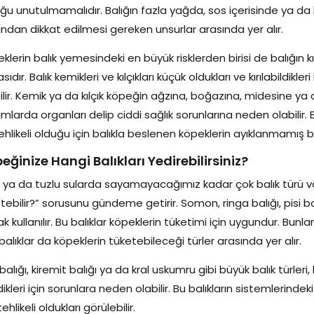
ğu unutulmamalıdır. Balığın fazla yağda, sos içerisinde ya da 
ından dikkat edilmesi gereken unsurlar arasında yer alır.
klerin balık yemesindeki en büyük risklerden birisi de balığın kılç
sıdır. Balık kemikleri ve kılçıkları küçük oldukları ve kırılabildik
ilir. Kemik ya da kılçık köpeğin ağzına, boğazına, midesine ya da
mlarda organları delip ciddi sağlık sorunlarına neden olabilir. B
ehlikeli olduğu için balıkla beslenen köpeklerin ayıklanmamış b
eğinize Hangi Balıkları Yedirebilirsiniz?
ı ya da tuzlu sularda sayamayacağımız kadar çok balık türü var
tebilir?” sorusunu gündeme getirir. Somon, ringa balığı, pisi b
ak kullanılır. Bu balıklar köpeklerin tüketimi için uygundur. Bunl
 balıklar da köpeklerin tüketebileceği türler arasında yer alır.
ç balığı, kiremit balığı ya da kral uskumru gibi büyük balık türl
dikleri için sorunlara neden olabilir. Bu balıkların sistemlerind
tehlikeli oldukları görülebilir.