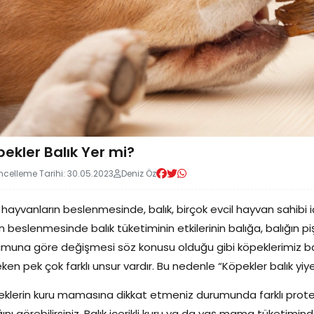
ekler Balık Yer mi?
celleme Tarihi: 30.05.2023
Deniz Öz
l hayvanların beslenmesinde, balık, birçok evcil hayvan sahibi için 
n beslenmesinde balık tüketiminin etkilerinin balığa, balığın 
muna göre değişmesi söz konusu olduğu gibi köpeklerimiz ba
ken pek çok farklı unsur vardır. Bu nedenle “Köpekler balık yiyeb
klerin kuru mamasına dikkat etmeniz durumunda farklı protein 
ğını görebilirsiniz. Balık içerikli kuru ya da yaş mama tüketimind