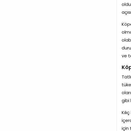
oldu
açıs
Köpe
olma
olab
duru
ve t
Köp
Tatl
tüke
olar
gibi
Kılı
içer
için 