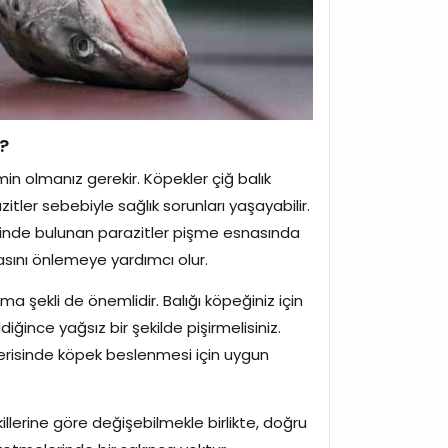
z?
n olmanız gerekir. Köpekler çiğ balık
tler sebebiyle sağlık sorunları yaşayabilir.
ık etinde bulunan parazitler pişme esnasında
asını önlemeye yardımcı olur.
ama şekli de önemlidir. Balığı köpeğiniz için
ğince yağsız bir şekilde pişirmelisiniz.
içerisinde köpek beslenmesi için uygun
llerine göre değişebilmekle birlikte, doğru