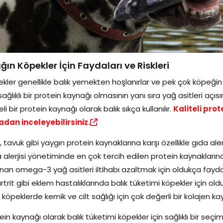
ığın Köpekler İçin Faydaları ve Riskleri
kler genellikle balık yemekten hoşlanırlar ve pek çok köpeğin ba
 sağlıklı bir protein kaynağı olmasının yanı sıra yağ asitleri a
teli bir protein kaynağı olarak balık sıkça kullanılır.
Kaliteli pro
dan inceleyebilirsiniz.
k, tavuk gibi yaygın protein kaynaklarına karşı özellikle gıda aler
 alerjisi yönetiminde en çok tercih edilen protein kaynaklarında
nan omega-3 yağ asitleri iltihabı azaltmak için oldukça fayda
rtrit gibi eklem hastalıklarında balık tüketimi köpekler için olduk
ı köpeklerde kemik ve cilt sağlığı için çok değerli bir kolajen ka
ein kaynağı olarak balık tüketimi köpekler için sağlıklı bir seçi