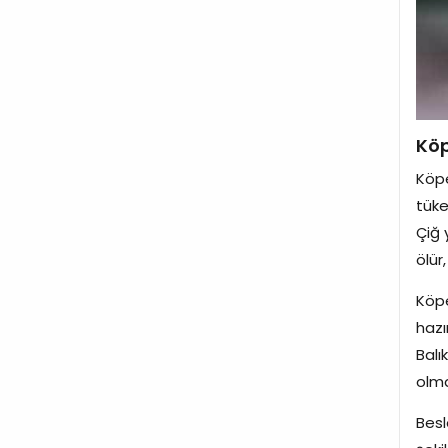
Köp
Köpe
tüke
Çiğ 
ölür
Köpe
hazı
Balı
olma
Besl