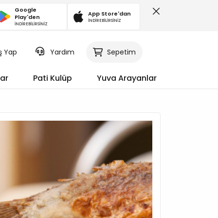
Google
App Store'dan
Play'den
İNDİREBİLİRSİNİZ
İNDİREBİLİRSİNİZ
iş Yap
Sepetim
Yardım
ar
Pati Kulüp
Yuva Arayanlar