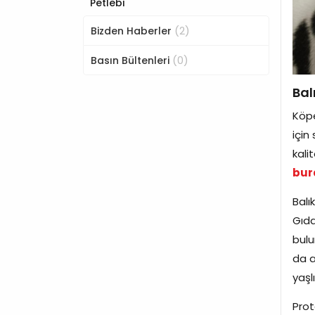
Petlebi
(2)
Bizden Haberler
(0)
Basın Bültenleri
Bal
Köpe
için
kali
bura
Balı
Gıda
bulu
da a
yaşl
Prot