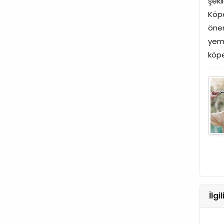
şeki
Köpe
öner
yeme
köpe
İlgi