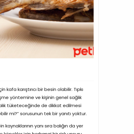
kafa karıştırıcı bir besin olabilir. Tıpkı
pişme yöntemine ve kişinin genel sağlık
lık tüketeceğinde de dikkat edilmesi
ilir mi?” sorusunun tek bir yanıtı yoktur.
kaynaklarının yanı sıra balığın da yer
e köpekler için herhangi bir risk unsuru