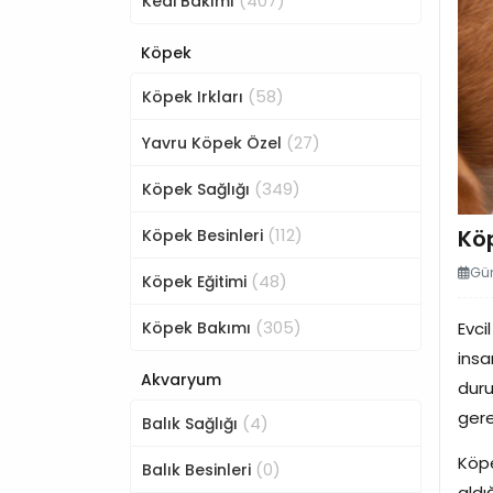
(407)
Kedi Bakımı
Köpek
(58)
Köpek Irkları
(27)
Yavru Köpek Özel
(349)
Köpek Sağlığı
(112)
Köp
Köpek Besinleri
Gün
(48)
Köpek Eğitimi
(305)
Köpek Bakımı
Evci
insa
Akvaryum
duru
gere
(4)
Balık Sağlığı
Köpe
(0)
Balık Besinleri
aldı