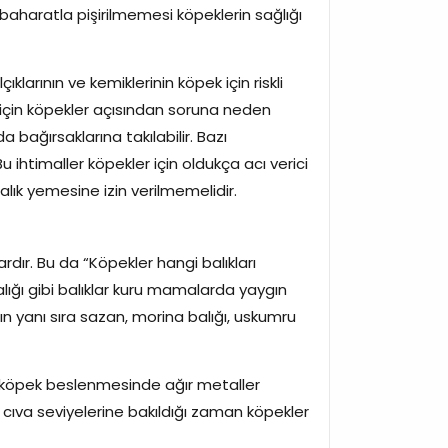
baharatla pişirilmemesi köpeklerin sağlığı
ıklarının ve kemiklerinin köpek için riskli
leri için köpekler açısından soruna neden
 bağırsaklarına takılabilir. Bazı
u ihtimaller köpekler için oldukça acı verici
alık yemesine izin verilmemelidir.
dır. Bu da “Köpekler hangi balıkları
alığı gibi balıklar kuru mamalarda yaygın
arın yanı sıra sazan, morina balığı, uskumru
eri, köpek beslenmesinde ağır metaller
eki cıva seviyelerine bakıldığı zaman köpekler