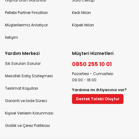
Orijinal Ürün Garantisi
Soru Cevap
Petlebi Partner Fırsatları
Kedi Irkları
Müşterilerimiz Anlatıyor
Köpek Irkları
İletişim
Yardım Merkezi
Müşteri Hizmetleri
0850 255 10 01
Sık Sorulan Sorular
Pazartesi - Cumartesi
Mesafeli Satış Sözleşmesi
09:00 - 18:00
Teslimat Koşulları
Yardıma mı ihtiyacınız var?
Destek Talebi Oluştur
Garanti ve İade Süreci
Kişisel Verilerin Korunması
Gizlilik ve Çerez Politikası