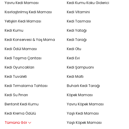
Yavru Kedi Maması
Kedi Kumu Koku Giderici
Kısırlaştırılmış Kedi Maması
Kedi Vitamini
Yetişkin Kedi Maması
Kedi Tasması
Kedi Kumu
Kedi Yatağı
Kedi Konservesi & Yaş Mama
Kedi Tarağı
Kedi Ödül Maması
Kedi Otu
Kedi Taşıma Çantası
Kedi Evi
Kedi Oyuncakları
Kedi Şampuanı
Kedi Tuvaleti
Kedi Maltı
Kedi Tırmalama Tahtası
Buharlı Kedi Tarağı
Kedi Su Pınarı
Köpek Maması
Bentonit Kedi Kumu
Yavru Köpek Maması
Kedi Krema Ödülü
Yaşlı Kedi Maması
Tümünü Gör
Yaşlı Köpek Maması