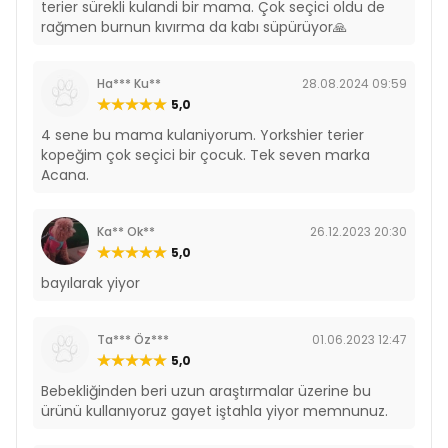
terier sürekli kulandi bir mama. Çok seçici oldu de
rağmen burnun kıvırma da kabı süpürüyor🙏
Ha*** Ku**
28.08.2024 09:59
5,0
4 sene bu mama kulaniyorum. Yorkshier terier
kopeğim çok seçici bir çocuk. Tek seven marka
Acana.
Ka** Ok**
26.12.2023 20:30
5,0
bayılarak yiyor
Ta*** Öz***
01.06.2023 12:47
5,0
Bebekliğinden beri uzun araştırmalar üzerine bu
ürünü kullanıyoruz gayet iştahla yiyor memnunuz.