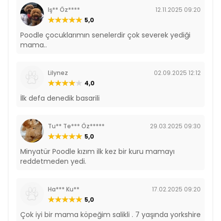
Ham Lif %5
Iş** Öz****
12.11.2025 09:20
Nem %12
5,0
Kalsiyum %1,4
Fosfor %1,1
Poodle çocuklarımın senelerdir çok severek yediği
Omega-6 %2,6
mama..
Omega-3 %1
DHA %0,3
EPA %0,3
Lilynez
02.09.2025 12:12
Metabolik Enerji 3510 kcal/kg
4,0
İlk defa denedik basarili
Tu** Te*** Öz*****
29.03.2025 09:30
5,0
Minyatür Poodle kızım ilk kez bir kuru mamayı
reddetmeden yedi.
Ha*** Ku**
17.02.2025 09:20
5,0
Çok iyi bir mama köpeğim salikli . 7 yaşında yorkshire