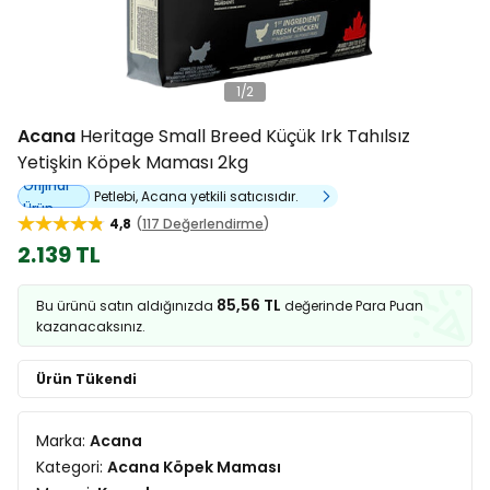
1
/
2
Acana
Heritage Small Breed Küçük Irk Tahılsız
Yetişkin Köpek Maması 2kg
Orijinal
Petlebi, Acana yetkili satıcısıdır.
Ürün
4,8
117 Değerlendirme
2.139 TL
85,56 TL
Bu ürünü satın aldığınızda
değerinde Para Puan
kazanacaksınız.
Ürün Tükendi
Marka:
Acana
Kategori:
Acana Köpek Maması