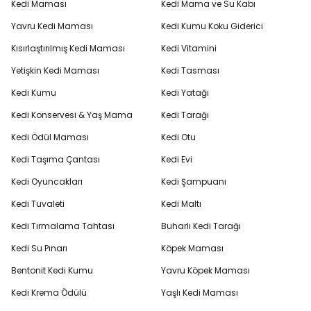
Kedi Maması
Kedi Mama ve Su Kabı
Yavru Kedi Maması
Kedi Kumu Koku Giderici
Kısırlaştırılmış Kedi Maması
Kedi Vitamini
Yetişkin Kedi Maması
Kedi Tasması
Kedi Kumu
Kedi Yatağı
Kedi Konservesi & Yaş Mama
Kedi Tarağı
Kedi Ödül Maması
Kedi Otu
Kedi Taşıma Çantası
Kedi Evi
Kedi Oyuncakları
Kedi Şampuanı
Kedi Tuvaleti
Kedi Maltı
Kedi Tırmalama Tahtası
Buharlı Kedi Tarağı
Kedi Su Pınarı
Köpek Maması
Bentonit Kedi Kumu
Yavru Köpek Maması
Kedi Krema Ödülü
Yaşlı Kedi Maması