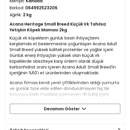
Menşei:
Kanada
Barkod:
064992523206
Ağırlık:
2 kg
Acana Heritage Small Breed Küçük Irk Tahılsız
Yetişkin Köpek Maması 2kg
Küçük ırk köpeklerin günlük besin ihtiyaçlarını
karşılamda et beslenmesine yoğunlaşan Acana Adult
Small Breed yüksek kaliteli proteinler ve yağlar içerir.
Günlük enerji ihtiyaçları yüksek olan küçük ırk
köpeklerde obeziteye karşı önlem olarak düşük
karbonhidrat oranı içeren Acana Adult Small Breed'in
içeriğinin %60'ı et ürünlerinden oluşmaktadır.
Acana firması kendi yerel çiftliklerinden aldığı yumurta
ve günlük taze elde edilen dondurulmayan hiç bir
koruyucu katkı maddesi içermeyen dil balığı içerir.
Küçük ırk köpeklerin metabolizmalarına uygun yüksek
oranda protein ve orta seviyede yağ içerir.
Devamını Göster
Acana Adult Small Breed alerjik etkisi olması muhtemel
mısır, luten ve buğday ürünleri içermez. Formülünde
küçük ırk köpeklerin kilo almalarına sebep olan basit