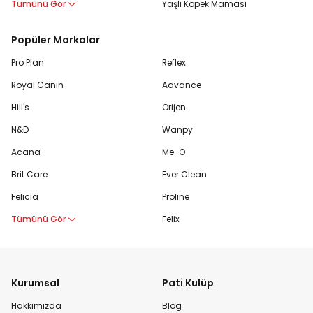
Tümünü Gör
Yaşlı Köpek Maması
Popüler Markalar
Pro Plan
Reflex
Royal Canin
Advance
Hill's
Orijen
N&D
Wanpy
Acana
Me-O
Brit Care
Ever Clean
Felicia
Proline
Tümünü Gör
Felix
Kurumsal
Pati Kulüp
Hakkımızda
Blog