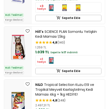
+3
hediye
Hızlı Teslimat
Sepete Ekle
Kargo Bedava
Hill's
SCIENCE PLAN Somonlu Yetişkin
Kedi Maması 1,5kg
4,8
140
1.259 TL
1.039 TL
Sepette
%17
indirimli
+1
hediye
Hızlı Teslimat
Sepete Ekle
Kargo Bedava
N&D
Tropical Selection Kuzu Etli ve
Tropikal Meyveli Kısırlaştırılmış Kedi
Maması 4kg + 1kg HEDİYE!
4,8
248
2.497,31 TL