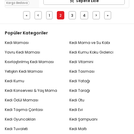
Sepete Ekle
Kargo Bedava
«
<
1
2
3
4
>
»
Popüler Kategoriler
Kedi Maması
Kedi Mama ve Su Kabı
Yavru Kedi Maması
Kedi Kumu Koku Giderici
Kısırlaştırılmış Kedi Maması
Kedi Vitamini
Yetişkin Kedi Maması
Kedi Tasması
Kedi Kumu
Kedi Yatağı
Kedi Konservesi & Yaş Mama
Kedi Tarağı
Kedi Ödül Maması
Kedi Otu
Kedi Taşıma Çantası
Kedi Evi
Kedi Oyuncakları
Kedi Şampuanı
Kedi Tuvaleti
Kedi Maltı