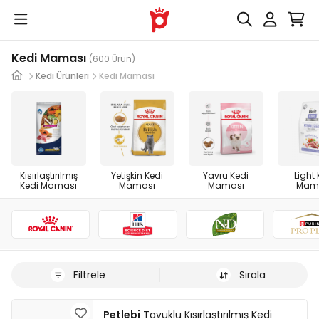
Kedi Maması
(600 Ürün)
Kedi Ürünleri
Kedi Maması
Kısırlaştırılmış
Yetişkin Kedi
Yavru Kedi
Light 
Kedi Maması
Maması
Maması
Mam
Filtrele
Sırala
Petlebi
Tavuklu Kısırlaştırılmış Kedi