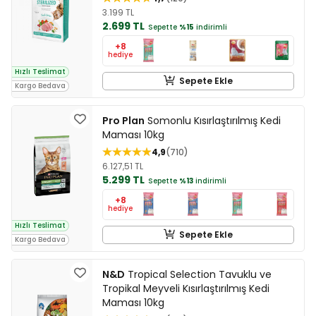
3.199 TL
2.699 TL
Sepette
%15
indirimli
+8
hediye
Hızlı Teslimat
Sepete Ekle
Kargo Bedava
Pro Plan
Somonlu Kısırlaştırılmış Kedi
Maması 10kg
4,9
710
6.127,51 TL
5.299 TL
Sepette
%13
indirimli
+8
hediye
Hızlı Teslimat
Sepete Ekle
Kargo Bedava
N&D
Tropical Selection Tavuklu ve
Tropikal Meyveli Kısırlaştırılmış Kedi
Maması 10kg