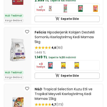
2.699 TL
Sepette
%5
indirimli
+7
hediye
Hızlı Teslimat
Sepete Ekle
Kargo Bedava
Felicia
Hipoalerjenik Kolajen Destekli
Somonlu Kısırlaştırılmış Kedi Maması
5kg
4,6
151
1.449 TL
1.149 TL
Sepette
%20
indirimli
+3
hediye
Hızlı Teslimat
Sepete Ekle
Kargo Bedava
N&D
Tropical Selection Kuzu Etli ve
Tropikal Meyveli Kısırlaştırılmış Kedi
Maması 1,5kg
4,7
173