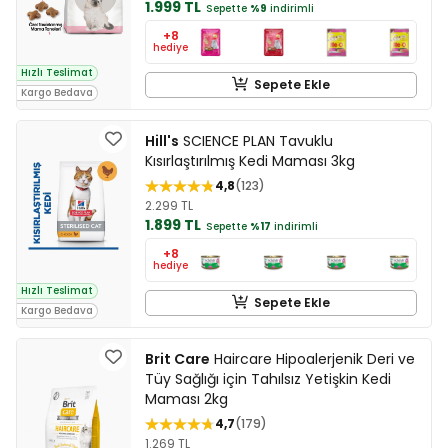
1.999 TL
Sepette
%9
indirimli
+8
hediye
Hızlı Teslimat
Sepete Ekle
Kargo Bedava
Hill's
SCIENCE PLAN Tavuklu
Kısırlaştırılmış Kedi Maması 3kg
4,8
123
2.299 TL
1.899 TL
Sepette
%17
indirimli
+8
hediye
Hızlı Teslimat
Sepete Ekle
Kargo Bedava
Brit Care
Haircare Hipoalerjenik Deri ve
Tüy Sağlığı için Tahılsız Yetişkin Kedi
Maması 2kg
4,7
179
1.269 TL