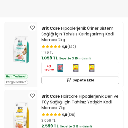
Brit Care
Hipoalerjenik Üriner Sistem
Sağlığı için Tahılsız Kısırlaştırılmış Kedi
Maması 2kg
4,6
142
1.179 TL
1.059 TL
Sepette
%10
indirimli
+3
hediye
Hızlı Teslimat
Sepete Ekle
Kargo Bedava
Brit Care
Haircare Hipoalerjenik Deri ve
Tüy Sağlığı için Tahılsız Yetişkin Kedi
Maması 7kg
4,8
128
3.059 TL
2.599 TL
Sepette
%15
indirimli