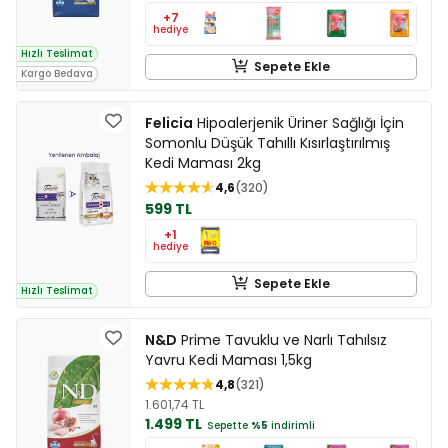
+7
hediye
Hızlı Teslimat
Sepete Ekle
Kargo Bedava
Felicia
Hipoalerjenik Üriner Sağlığı İçin
Somonlu Düşük Tahıllı Kısırlaştırılmış
Kedi Maması 2kg
4,6
320
599 TL
+1
hediye
Sepete Ekle
Hızlı Teslimat
N&D
Prime Tavuklu ve Narlı Tahılsız
Yavru Kedi Maması 1,5kg
4,8
321
1.601,74 TL
1.499 TL
Sepette
%5
indirimli