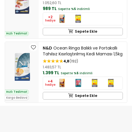
1.052,60 TL
989 TL
Sepette
%5
indirimli
+2
hediye
Sepete Ekle
Hızlı Teslimat
N&D
Ocean Ringa Balıklı ve Portakallı
Tahılsız Kısırlaştırılmış Kedi Maması 1,5kg
4,8
192
1.483,57 TL
1.399 TL
Sepette
%5
indirimli
+4
hediye
Hızlı Teslimat
Sepete Ekle
Kargo Bedava