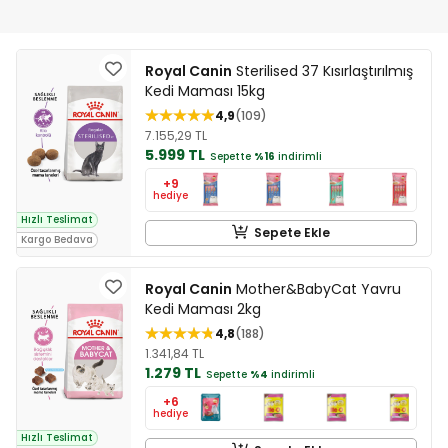
Royal Canin
Sterilised 37 Kısırlaştırılmış
Kedi Maması 15kg
4,9
109
7.155,29 TL
5.999 TL
Sepette
%16
indirimli
+9
hediye
Hızlı Teslimat
Sepete Ekle
Kargo Bedava
Royal Canin
Mother&BabyCat Yavru
Kedi Maması 2kg
4,8
188
1.341,84 TL
1.279 TL
Sepette
%4
indirimli
+6
hediye
Hızlı Teslimat