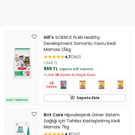
Hill's
SCIENCE PLAN Healthy
Development Somonlu Yavru Kedi
Maması 1,5kg
4,7
362
1.049 TL
869 TL
Sepette
%17
indirimli
Son
38
Günün En Düşük Fiyatı
+6
hediye
Sepete Ekle
Hızlı Teslimat
Brit Care
Hipoalerjenik Üriner Sistem
Sağlığı için Tahılsız Kısırlaştırılmış Kedi
Maması 7kg
4,7
120