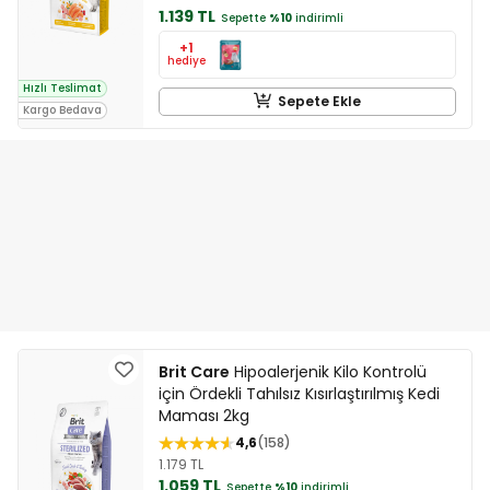
1.139 TL
Sepette
%10
indirimli
+1
hediye
Hızlı Teslimat
Sepete Ekle
Kargo Bedava
Brit Care
Hipoalerjenik Kilo Kontrolü
için Ördekli Tahılsız Kısırlaştırılmış Kedi
Maması 2kg
4,6
158
1.179 TL
1.059 TL
Sepette
%10
indirimli