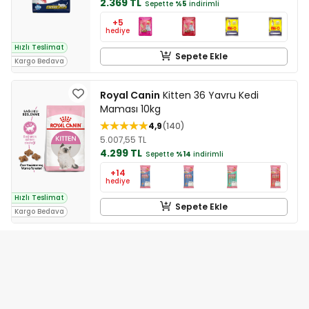
2.369 TL
Sepette
%5
indirimli
+5
hediye
Hızlı Teslimat
Sepete Ekle
Kargo Bedava
Royal Canin
Kitten 36 Yavru Kedi
Maması 10kg
4,9
140
5.007,55 TL
4.299 TL
Sepette
%14
indirimli
+14
hediye
Hızlı Teslimat
Sepete Ekle
Kargo Bedava