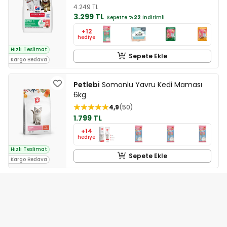
4.249 TL
3.299 TL
Sepette
%22
indirimli
+12
hediye
Hızlı Teslimat
Sepete Ekle
Kargo Bedava
Petlebi
Somonlu Yavru Kedi Maması
6kg
4,9
50
1.799 TL
+14
hediye
Hızlı Teslimat
Sepete Ekle
Kargo Bedava