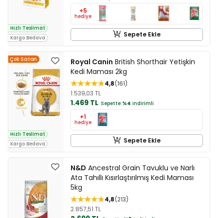
+5
hediye
Hızlı Teslimat
Sepete Ekle
Kargo Bedava
Çok Satan
Royal Canin
British Shorthair Yetişkin
Kedi Maması 2kg
4,8
161
1.539,03 TL
1.469 TL
Sepette
%4
indirimli
+1
hediye
Hızlı Teslimat
Sepete Ekle
Kargo Bedava
N&D
Ancestral Grain Tavuklu ve Narlı
Ata Tahıllı Kısırlaştırılmış Kedi Maması
5kg
4,8
213
2.857,51 TL