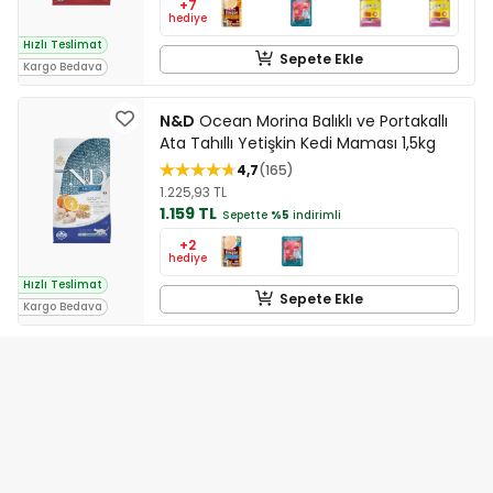
+7
hediye
Hızlı Teslimat
Sepete Ekle
Kargo Bedava
N&D
Ocean Morina Balıklı ve Portakallı
Ata Tahıllı Yetişkin Kedi Maması 1,5kg
4,7
165
1.225,93 TL
1.159 TL
Sepette
%5
indirimli
+2
hediye
Hızlı Teslimat
Sepete Ekle
Kargo Bedava