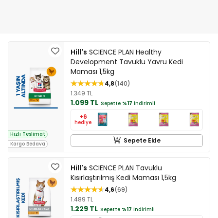
Hill's
SCIENCE PLAN Healthy
Development Tavuklu Yavru Kedi
Maması 1,5kg
4,8
140
1.349 TL
1.099 TL
Sepette
%17
indirimli
+6
hediye
Hızlı Teslimat
Sepete Ekle
Kargo Bedava
Hill's
SCIENCE PLAN Tavuklu
Kısırlaştırılmış Kedi Maması 1,5kg
4,6
69
1.489 TL
1.229 TL
Sepette
%17
indirimli