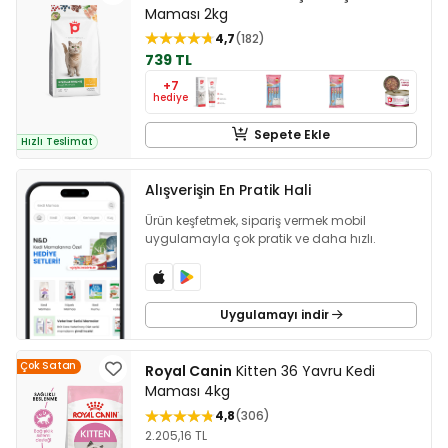
Maması 2kg
4,7
182
739 TL
+7
hediye
Sepete Ekle
Hızlı Teslimat
Alışverişin En Pratik Hali
Ürün keşfetmek, sipariş vermek mobil
uygulamayla çok pratik ve daha hızlı.
Uygulamayı indir
Çok Satan
Royal Canin
Kitten 36 Yavru Kedi
Maması 4kg
4,8
306
2.205,16 TL