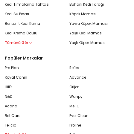
Kedi Tırmalama Tahtası
Buharlı Kedi Tarağı
Kedi Su Pınarı
Köpek Maması
Bentonit Kedi Kumu
Yavru Köpek Maması
Kedi Krema Ödülü
Yaşlı Kedi Maması
Tümünü Gör
Yaşlı Köpek Maması
Popüler Markalar
Pro Plan
Reflex
Royal Canin
Advance
Hill's
Orijen
N&D
Wanpy
Acana
Me-O
Brit Care
Ever Clean
Felicia
Proline