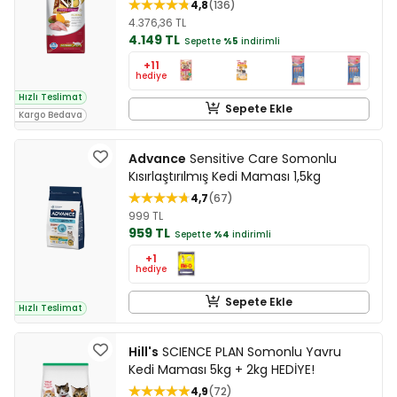
4,8
136
4.376,36 TL
4.149 TL
Sepette
%5
indirimli
+11
hediye
Hızlı Teslimat
Sepete Ekle
Kargo Bedava
Advance
Sensitive Care Somonlu
Kısırlaştırılmış Kedi Maması 1,5kg
4,7
67
999 TL
959 TL
Sepette
%4
indirimli
+1
hediye
Sepete Ekle
Hızlı Teslimat
Hill's
SCIENCE PLAN Somonlu Yavru
Kedi Maması 5kg + 2kg HEDİYE!
4,9
72