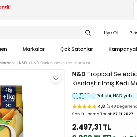
endi!
Üye Ol
Gir
gen
Markalar
Çok Satanlar
Kampanyal
di Maması
N&D
N&D Kısırlaştırılmış Kedi Maması
N&D
Tropical Selectio
Kısırlaştırılmış Kedi
Orijinal
Petlebi, N&D yetkili 
Ürün
4,8
249 Değerlen
Son Kullanma Tarihi:
27.11.2027
2.497,31 TL