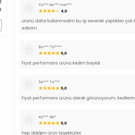
İyot 1,56 mg/kg
2
Yu*** ke*** me***
DL-Metlyonin 3.000 mg
0
4,0
Taurin 1.800 mg/kg
ürünü daha kullanmadım bu işi severek yaptıkları çok b
L-Karnitin 250 mg/kg
ederim
Yeşil Çay Ekstraktı 100 
Biberiye Ekstraktı
Antioksidanlar
Bu*** TU****
Bitkisel Yağlardan Gelen
5,0
Fiyat performans ürünü kedim bayıldı
Se*** To***
5,0
Fiyat performans ürünü olarak görünüyorum, kedileri
ey*** ab*
5,0
hep aldığım ürün teşekkürler