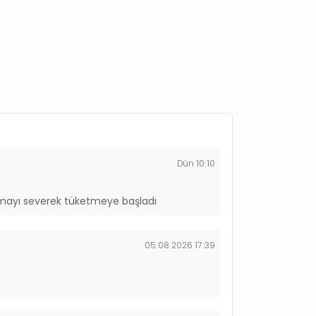
 16 mg/kg
Dün 10:10
ayı severek tüketmeye başladı
,7 mg/kg
05.08.2026 17:39
at Monohidrat) 43,7 mg/kg
) 28,9 mg/kg
ahidrat) 12,8 mg/kg