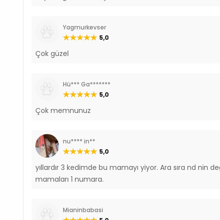
Yagmurkevser
5,0
Çok güzel
Hü*** Ga*******
5,0
Çok memnunuz
nu**** in**
5,0
yıllardır 3 kedimde bu mamayı yiyor. Ara sıra nd nin de
mamaları 1 numara.
Mianinbabasi