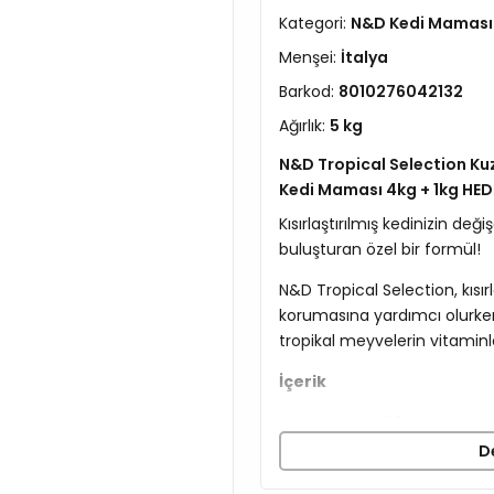
Kategori:
N&D Kedi Maması
Menşei:
İtalya
Barkod:
8010276042132
Ağırlık:
5 kg
N&D Tropical Selection Kuzu
Kedi Maması 4kg + 1kg HEDİ
Kısırlaştırılmış kedinizin de
buluşturan özel bir formül!
N&D Tropical Selection, kısır
korumasına yardımcı olurken
tropikal meyvelerin vitaminl
İçerik
Kuzu Eti %20
Kurutulmuş Kuzu Protei
D
Kılçıksız Buğday %12