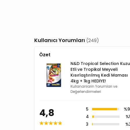
Kullanıcı Yorumları
(249)
Özet
N&D Tropical Selection Kuzu
Etli ve Tropikal Meyveli
Kısırlaştırılmış Kedi Maması
4kg + 1kg HEDİYE!
Kullananların Yorumları ve
Değerlendirmeleri
4,8
5
%9
4
%
3
%