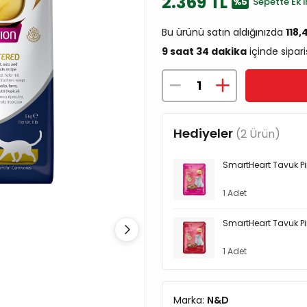
2.369 TL
%5
Sepette Ek İ
Bu ürünü satın aldığınızda
118,
9 saat 34 dakika
içinde sipari
Hediyeler
(2 Ürün)
SmartHeart Tavuk Pir
1 Adet
SmartHeart Tavuk Pir
1 Adet
Marka:
N&D