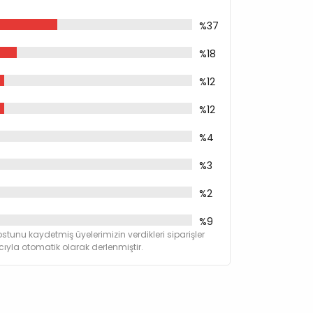
%37
%18
%12
%12
%4
%3
%2
%9
stunu kaydetmiş üyelerimizin verdikleri siparişler
yla otomatik olarak derlenmiştir.