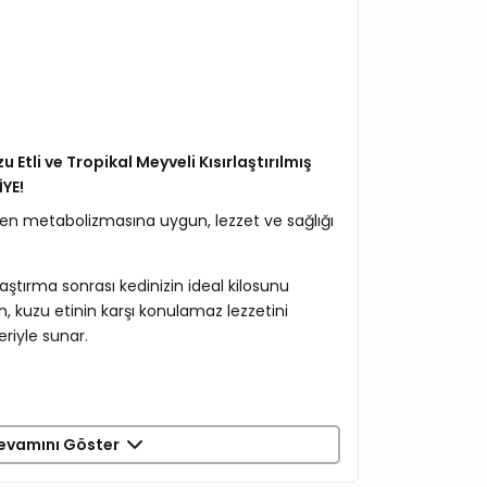
 Etli ve Tropikal Meyveli Kısırlaştırılmış
YE!
ğişen metabolizmasına uygun, lezzet ve sağlığı
laştırma sonrası kedinizin ideal kilosunu
, kuzu etinin karşı konulamaz lezzetini
eriyle sunar.
ni %20
evamını Göster