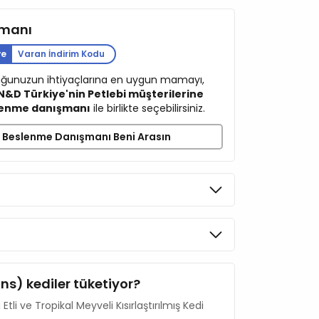
esi
şmanı
Proteini
ye
Varan İndirim Kodu
cuğunuzun ihtiyaçlarına en uygun mamayı,
N&D Türkiye'nin Petlebi müşterilerine
dan)
lenme danışmanı
ile birlikte seçebilirsiniz.
Beslenme Danışmanı Beni Arasın
oligo-sakkarit kaynağı)
5
5
ohumları
ins) kediler tüketiyor?
li ve Tropikal Meyveli Kısırlaştırılmış Kedi