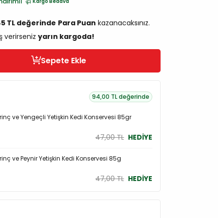
ndirimli
Kargo Bedava
45 TL değerinde
Para Puan
kazanacaksınız.
ş verirseniz
yarın kargoda!
Sepete Ekle
94,00 TL değerinde
inç ve Yengeçli Yetişkin Kedi Konservesi 85gr
47,00 TL
HEDİYE
inç ve Peynir Yetişkin Kedi Konservesi 85g
47,00 TL
HEDİYE