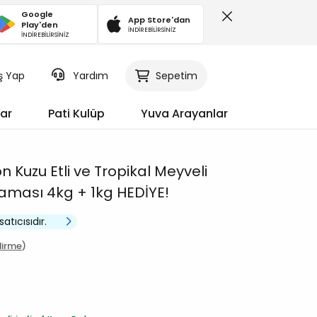
Google
App Store'dan
Play'den
İNDİREBİLİRSİNİZ
İNDİREBİLİRSİNİZ
iş Yap
Sepetim
Yardım
ar
Pati Kulüp
Yuva Arayanlar
n Kuzu Etli ve Tropikal Meyveli
 Maması 4kg + 1kg HEDİYE!
satıcısıdır.
dirme