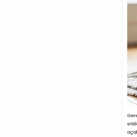
Gere
etki
açab