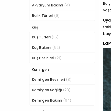
Bu y
(4)
Akvaryum Bakımı
yaşa
(9)
Balık Türleri
Uyar
fark
Kuş
başv
(15)
Kuş Türleri
LaP
(52)
Kuş Bakımı
(21)
Kuş Besinleri
Kemirgen
(8)
Kemirgen Besinleri
(23)
Kemirgen Sağlığı
(64)
Kemirgen Bakımı