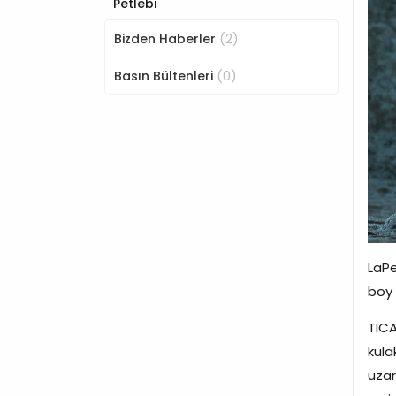
Petlebi
(2)
Bizden Haberler
(0)
Basın Bültenleri
LaPe
boy 
TICA
kula
uzar