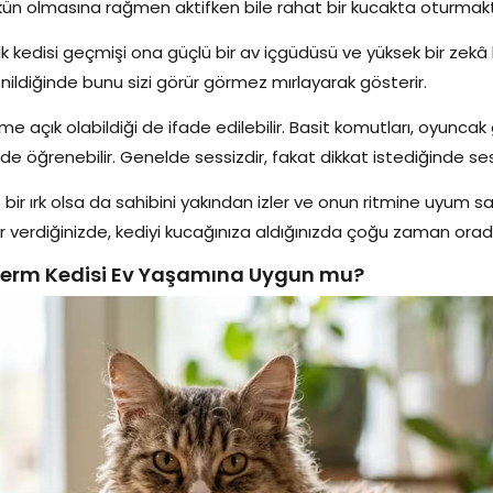
ün olmasına rağmen aktifken bile rahat bir kucakta oturmakta
lik kedisi geçmişi ona güçlü bir av içgüdüsü ve yüksek bir zekâ b
lenildiğinde bunu sizi görür görmez mırlayarak gösterir.
ime açık olabildiği de ifade edilebilir. Basit komutları, oyunca
de öğrenebilir. Genelde sessizdir, fakat dikkat istediğinde 
f bir ırk olsa da sahibini yakından izler ve onun ritmine uyum
r verdiğinizde, kediyi kucağınıza aldığınızda çoğu zaman orada
erm Kedisi Ev Yaşamına Uygun mu?