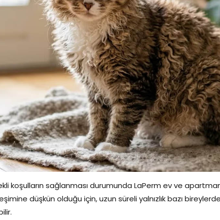
kli koşulların sağlanması durumunda LaPerm ev ve apartma
leşimine düşkün olduğu için, uzun süreli yalnızlık bazı bireyler
ilir.