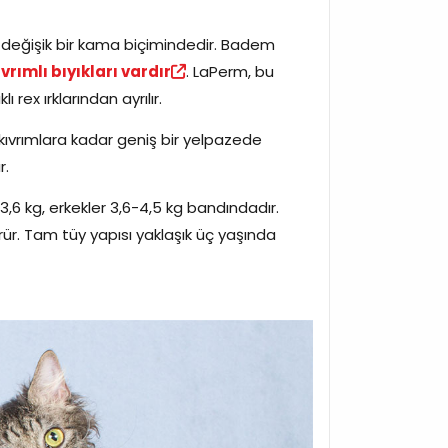
ı, değişik bir kama biçimindedir. Badem
ıvrımlı bıyıkları vardır
. LaPerm, bu
klı rex ırklarından ayrılır.
n kıvrımlara kadar geniş bir yelpazede
r.
-3,6 kg, erkekler 3,6-4,5 kg bandındadır.
rür. Tam tüy yapısı yaklaşık üç yaşında