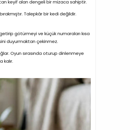
n keyif alan dengeli bir mizaca sahiptir.
ırakmıştır. Talepkâr bir kedi değildir.
k getirip götürmeyi ve küçük numaraları kısa
sesini duyurmaktan çekinmez.
 sağlar. Oyun sırasında oturup dinlenmeye
 kalır.