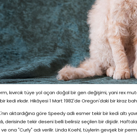
rm, kıvırcık tüye yol açan doğal bir gen değişimi, yani rex m
bir kedi ırkıdır. Hikâyesi 1 Mart 1982'de Oregon'daki bir kiraz b
'nın aktardığına göre Speedy adlı esmer tekir bir kedi altı yavru 
klı, derisinde tekir deseni belli belirsiz seçilen bir dişidir. Haft
 ve ona "Curly" adı verilir. Linda Koehl, tüylerin gevşek bir pe