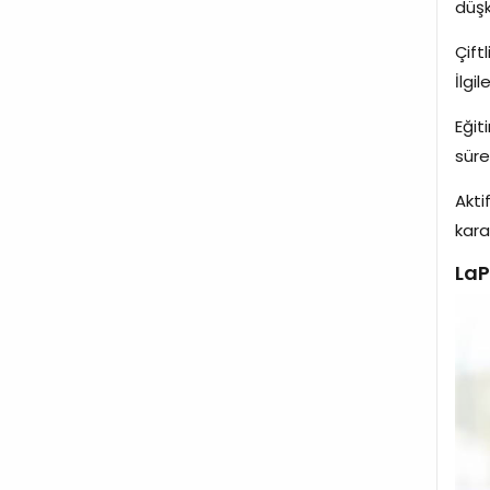
düşk
Çift
İlgi
Eğit
süre
Akti
kara
LaP