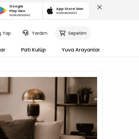
Google
App Store'dan
Play'den
İNDİREBİLİRSİNİZ
İNDİREBİLİRSİNİZ
iş Yap
Sepetim
Yardım
ar
Pati Kulüp
Yuva Arayanlar