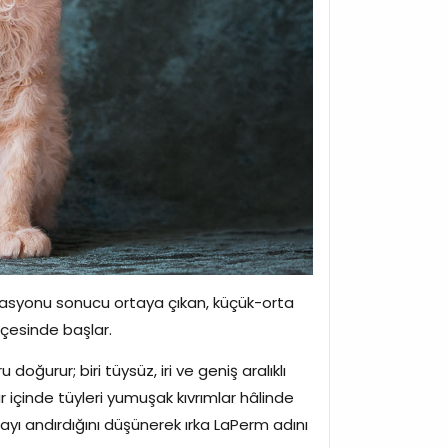
utasyonu sonucu ortaya çıkan, küçük-orta
ahçesinde başlar.
doğurur; biri tüysüz, iri ve geniş aralıklı
alar içinde tüyleri yumuşak kıvrımlar hâlinde
rmayı andırdığını düşünerek ırka LaPerm adını