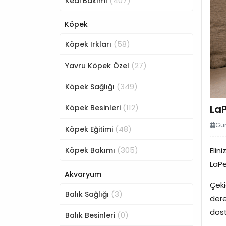
(407)
Kedi Bakımı
Köpek
(58)
Köpek Irkları
(27)
Yavru Köpek Özel
(349)
Köpek Sağlığı
(112)
LaP
Köpek Besinleri
Gün
(48)
Köpek Eğitimi
(305)
Köpek Bakımı
Elin
LaPe
Akvaryum
Çeki
(3)
Balık Sağlığı
dere
dost
(0)
Balık Besinleri