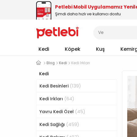
Petlebi Mobil Uygulamamız Yenil
Şimdi daha hızlı ve kullanıcı dostu
Kedi
Köpek
Kuş
Kemir
Blog
Kedi
Kedi Irkları
Kedi
(139)
Kedi Besinleri
(64)
Kedi Irkları
(45)
Yavru Kedi Özel
(459)
Kedi Sağlığı