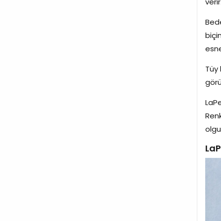
verir
Bede
biçi
esne
Tüy 
görü
LaPe
Renk
olgu
LaP