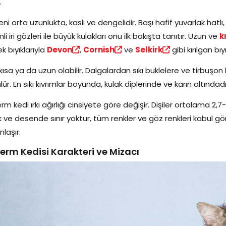
.
ni orta uzunlukta, kaslı ve dengelidir. Başı hafif yuvarlak hatl
mli iri gözleri ile büyük kulakları onu ilk bakışta tanıtır. Uzun ve
k
k bıyıklarıyla
Devon
,
Cornish
ve
Selkirk
gibi kırılgan bıyı
kısa ya da uzun olabilir. Dalgalardan sıkı buklelere ve tirbuşo
lür. En sıkı kıvrımlar boyunda, kulak diplerinde ve karın altındadı
rm kedi ırkı ağırlığı cinsiyete göre değişir. Dişiler ortalama 2,7
 ve desende sınır yoktur, tüm renkler ve göz renkleri kabul gö
nlaşır.
erm Kedisi Karakteri ve Mizacı