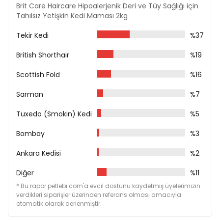
Limacinum)
Brit Care Haircare Hipoalerjenik Deri ve Tüy Sağlığı için
Kurutulmuş Papatya %0,5
Tahılsız Yetişkin Kedi Maması 2kg
Mineraller
Kurutulmuş Deniz İğdesi %0,3
Tekir Kedi
%37
Kurutulmuş Turna Yemişi %0,2
Frukto-Oligosakkaritler %0,015
British Shorthair
%19
Mannan-Oligosakkaritler %0,015
Mojave Yucca %0,008
Scottish Fold
%16
İnaktive Edilmiş Lactobacillus Acidophilus HA-122
Sarman
%7
Analiz Raporu
Tuxedo (Smokin) Kedi
Ham Protein %31
%5
Ham Yağ %16
Bombay
Ham Lif %4
%3
Ham Kül %8,5
Ankara Kedisi
Nem %10
%2
Omega-3 %1,2
Diğer
Omega-6 %2
%11
Kalsiyum %1,1
* Bu rapor petlebi.com'a evcil dostunu kaydetmiş üyelerimizin
Fosfor %0,9
verdikleri siparişler üzerinden referans olması amacıyla
Sodyum %0,9
otomatik olarak derlenmiştir.
Magnezyum %0,1