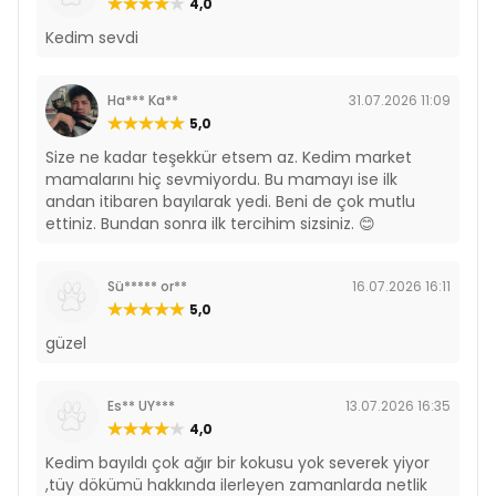
4,0
Kedim sevdi
Ha*** Ka**
31.07.2026 11:09
5,0
Size ne kadar teşekkür etsem az. Kedim market
mamalarını hiç sevmiyordu. Bu mamayı ise ilk
andan itibaren bayılarak yedi. Beni de çok mutlu
ettiniz. Bundan sonra ilk tercihim sizsiniz. 😊
Sü***** or**
16.07.2026 16:11
5,0
güzel
Es** UY***
13.07.2026 16:35
4,0
Kedim bayıldı çok ağır bir kokusu yok severek yiyor
,tüy dökümü hakkında ilerleyen zamanlarda netlik