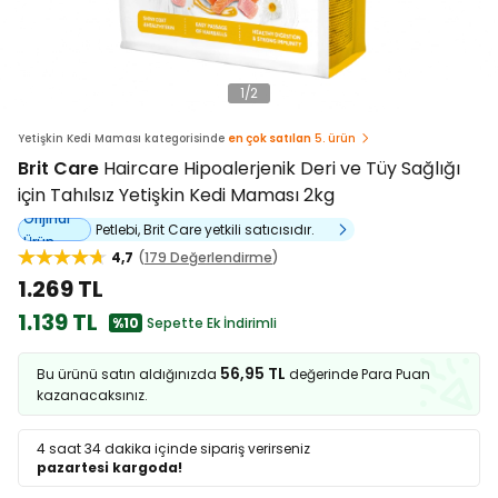
1
/
2
Yetişkin Kedi Maması kategorisinde
en çok satılan
5. ürün
Brit Care
Haircare Hipoalerjenik Deri ve Tüy Sağlığı
için Tahılsız Yetişkin Kedi Maması 2kg
Orijinal
Petlebi, Brit Care yetkili satıcısıdır.
Ürün
4,7
179 Değerlendirme
1.269 TL
1.139 TL
%10
Sepette Ek İndirimli
56,95 TL
Bu ürünü satın aldığınızda
değerinde Para Puan
kazanacaksınız.
4 saat 34 dakika
içinde sipariş verirseniz
pazartesi kargoda!