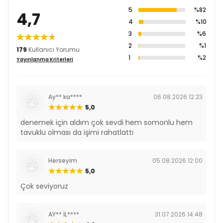
Selenyum (3b8.10) 0,2 mg/kg
5
%82
L-Metiyonin (3c305) 2.000 mg/kg
4,7
4
%10
3
%6
2
%1
179
Kullanıcı Yorumu
1
%2
Yayınlanma Kriterleri
Ay** ka****
06.08.2026 12:23
5,0
denemek için aldım çok sevdi hem somonlu hem
tavuklu olması da işimi rahatlattı
Herseyim
05.08.2026 12:00
5,0
Çok seviyoruz
AY** İL****
31.07.2026 14:48