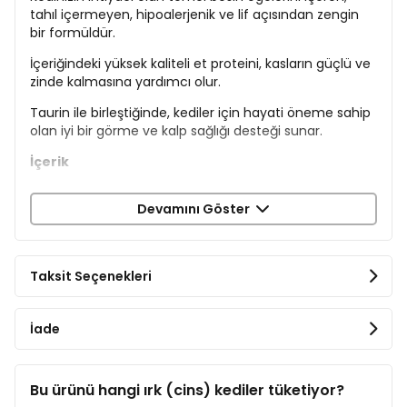
tahıl içermeyen, hipoalerjenik ve lif açısından zengin
bir formüldür.
İçeriğindeki yüksek kaliteli et proteini, kasların güçlü ve
zinde kalmasına yardımcı olur.
Taurin ile birleştiğinde, kediler için hayati öneme sahip
olan iyi bir görme ve kalp sağlığı desteği sunar.
İçerik
Taze Somon Eti %26
Devamını Göster
Kurumuş Tavuk %26
Sarı Bezelye %14
Nohut %8
Kümes Hayvanları Yağı %6
Taksit Seçenekleri
Kurutulmuş Elma %6
Somon Yağı %3
Psilyum Tohum ve Kabuğu %2
İade
Keten Tohumu %2
Hidrolize Tavuk Ciğeri %2
Bira Mayası %2
Bu ürünü hangi ırk (cins) kediler tüketiyor?
Kurutulmuş Alg (%1,5 - Schizochytrium