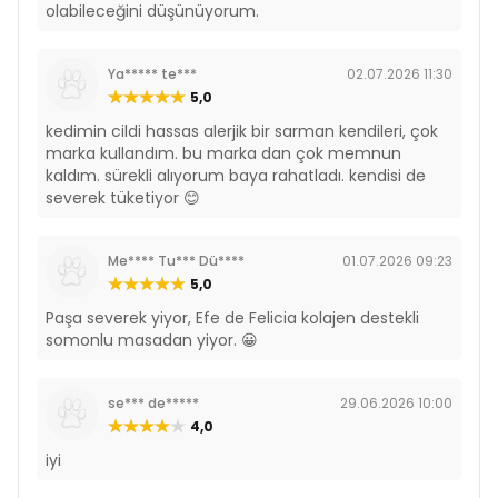
olabileceğini düşünüyorum.
Ya***** te***
02.07.2026 11:30
5,0
kedimin cildi hassas alerjik bir sarman kendileri, çok
marka kullandım. bu marka dan çok memnun
kaldım. sürekli alıyorum baya rahatladı. kendisi de
severek tüketiyor 😊
Me**** Tu*** Dü****
01.07.2026 09:23
5,0
Paşa severek yiyor, Efe de Felicia kolajen destekli
somonlu masadan yiyor. 😀
se*** de*****
29.06.2026 10:00
4,0
iyi