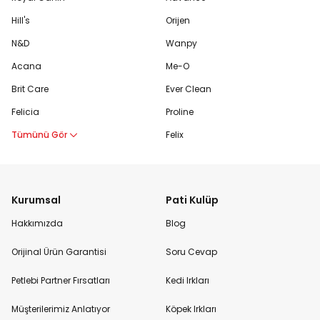
Hill's
Orijen
N&D
Wanpy
Acana
Me-O
Brit Care
Ever Clean
Felicia
Proline
Tümünü Gör
Felix
Kurumsal
Pati Kulüp
Hakkımızda
Blog
Orijinal Ürün Garantisi
Soru Cevap
Petlebi Partner Fırsatları
Kedi Irkları
Müşterilerimiz Anlatıyor
Köpek Irkları