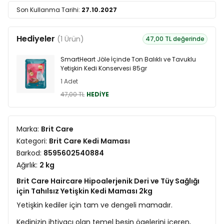
Son Kullanma Tarihi:
27.10.2027
Hediyeler
(1 Ürün)
47,00 TL değerinde
SmartHeart Jöle İçinde Ton Balıklı ve Tavuklu
Yetişkin Kedi Konservesi 85gr
1 Adet
47,00 TL
HEDİYE
Marka:
Brit Care
Kategori:
Brit Care Kedi Maması
Barkod:
8595602540884
Ağırlık:
2 kg
Brit Care Haircare Hipoalerjenik Deri ve Tüy Sağlığı
için Tahılsız Yetişkin Kedi Maması 2kg
Yetişkin kediler için tam ve dengeli mamadır.
Kedinizin ihtiyacı olan temel besin ögelerini içeren,