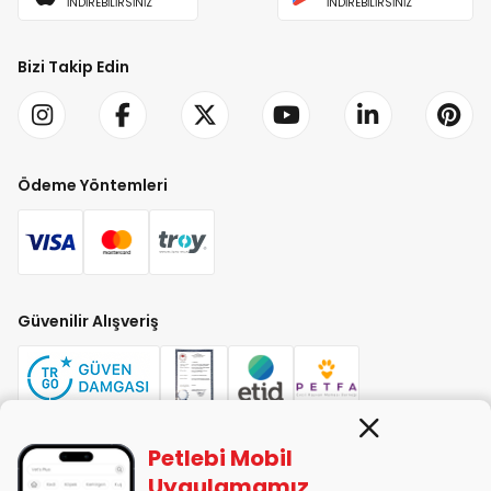
İNDİREBİLİRSİNİZ
İNDİREBİLİRSİNİZ
Bizi Takip Edin
Ödeme Yöntemleri
Güvenilir Alışveriş
Petlebi Mobil
PETLEBİ EVCİL HAYVAN ÜRÜNLERİ PAZ. SAN. TİC. LTD. ŞTİ. Alaşarköy Mah.
Uygulamamız