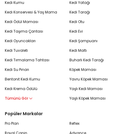
Kedi Kumu
Kedi Yatağı
Kedi Konservesi & Yaş Mama
Kedi Tarağı
Kedi Ödül Maması
Kedi Otu
Kedi Taşıma Çantası
Kedi Evi
Kedi Oyuncakları
Kedi Şampuanı
Kedi Tuvaleti
Kedi Maltı
Kedi Tırmalama Tahtası
Buharlı Kedi Tarağı
Kedi Su Pınarı
Köpek Maması
Bentonit Kedi Kumu
Yavru Köpek Maması
Kedi Krema Ödülü
Yaşlı Kedi Maması
Tümünü Gör
Yaşlı Köpek Maması
Popüler Markalar
Pro Plan
Reflex
Royal Canin
Advance