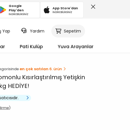
Google
App Store'dan
Play'den
İNDİREBİLİRSİNİZ
İNDİREBİLİRSİNİZ
iş Yap
Sepetim
Yardım
ar
Pati Kulüp
Yuva Arayanlar
tegorisinde
en çok satılan
6. ürün
onlu Kısırlaştırılmış Yetişkin
kg HEDİYE!
satıcısıdır.
dirme