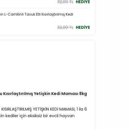
32,00 TL
HEDİYE
n L-Carnitinli Tavuk Etli Kısırlaştırılmış Kedi
32,00 TL
HEDİYE
ı
 Kısırlaştırılmış Yetişkin Kedi Maması 8kg
ISIRLAŞTIRILMIŞ YETİŞKİN KEDİ MAMASI, 1 ila 6
şkin kediler için eksiksiz bir evcil hayvan