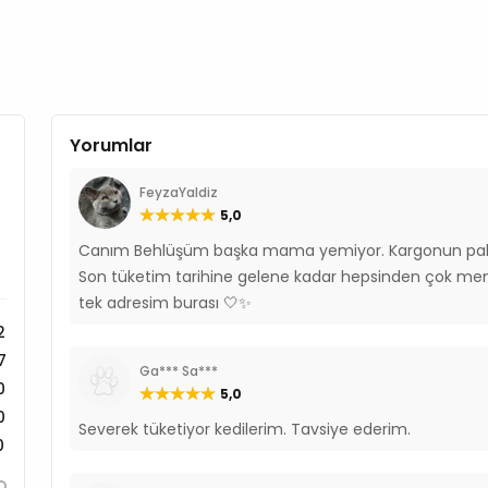
Yorumlar
FeyzaYaldiz
5,0
Canım Behlüşüm başka mama yemiyor. Kargonun pak
Son tüketim tarihine gelene kadar hepsinden çok 
tek adresim burası 🤍✨
2
7
Ga*** Sa***
0
5,0
0
Severek tüketiyor kedilerim. Tavsiye ederim.
0