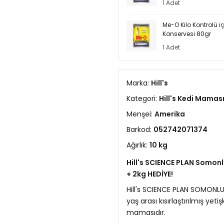
1 Adet
Me-O Kilo Kontrolü içi
Konservesi 80gr
1 Adet
Marka:
Hill's
Kategori:
Hill's Kedi Mamas
Menşei:
Amerika
Barkod:
052742071374
Ağırlık:
10 kg
Hill's SCIENCE PLAN Somonlu
+ 2kg HEDİYE!
Hill's SCIENCE PLAN SOMONLU K
yaş arası kısırlaştırılmış yeti
mamasıdır.