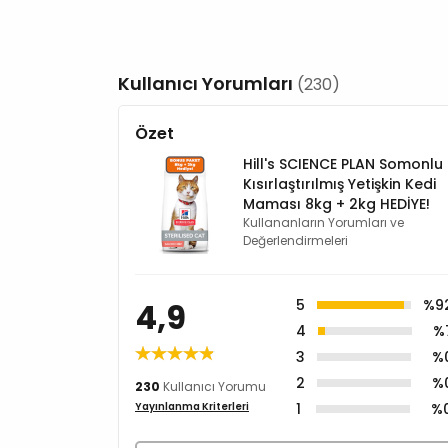
Kullanıcı Yorumları
(230)
Özet
Hill's SCIENCE PLAN Somonlu
Kısırlaştırılmış Yetişkin Kedi
Maması 8kg + 2kg HEDİYE!
Kullananların Yorumları ve
Değerlendirmeleri
4,9
5
%9
4
%
3
%
2
%
230
Kullanıcı Yorumu
1
%
Yayınlanma Kriterleri