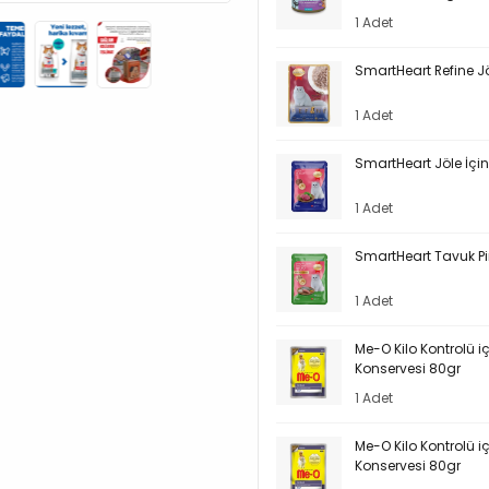
1 Adet
SmartHeart Refine Jö
1 Adet
SmartHeart Jöle İçin
1 Adet
SmartHeart Tavuk Pir
1 Adet
Me-O Kilo Kontrolü içi
Konservesi 80gr
1 Adet
Me-O Kilo Kontrolü içi
Konservesi 80gr