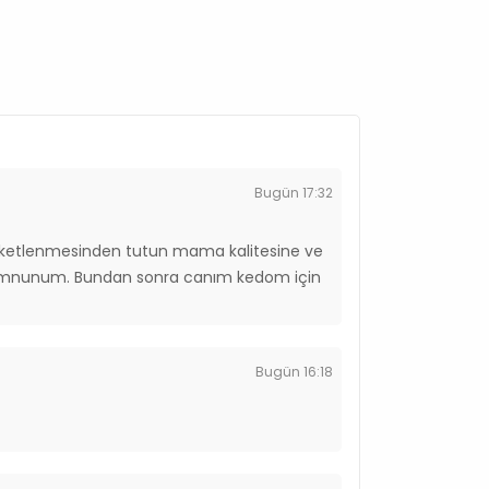
Bugün 17:32
etlenmesinden tutun mama kalitesine ve
memnunum. Bundan sonra canım kedom için
Bugün 16:18