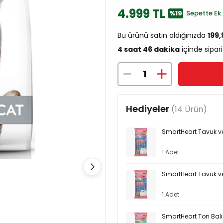
4.999 TL
%19
Sepette Ek 
Bu ürünü satın aldığınızda
199
4 saat 46 dakika
içinde sipari
Hediyeler
(14 Ürün)
SmartHeart Tavuk ve
1 Adet
SmartHeart Tavuk ve
1 Adet
SmartHeart Ton Balı