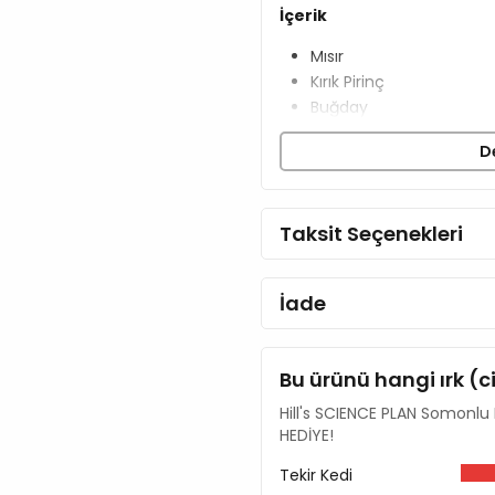
İçerik
Mısır
Kırık Pirinç
Buğday
Tavuk ve Hindi Unu
D
Bezelye Proteini
Mısır Gluten Unu
Somon Unu
Taksit Seçenekleri
Hayvansal Yağ
Mineraller
Balık Yağı
İade
Bitkisel Yağ
Analiz Raporu
Bu ürünü hangi ırk (c
Protein %31,8
Hill's SCIENCE PLAN Somonlu K
Yağ %10,7
HEDİYE!
Ham lif %1,1
Ham kül %5,8
Tekir Kedi
Kalsiyum %0,77