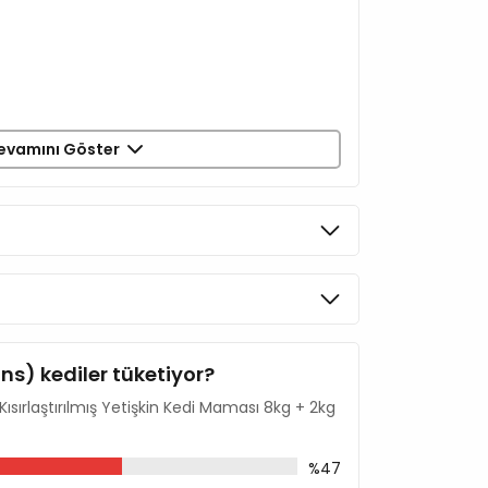
evamını Göster
ins) kediler tüketiyor?
ısırlaştırılmış Yetişkin Kedi Maması 8kg + 2kg
%47