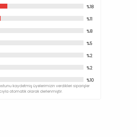
%18
%11
%8
%5
%2
%2
%10
stunu kaydetmiş üyelerimizin verdikleri siparişler
yla otomatik olarak derlenmiştir.