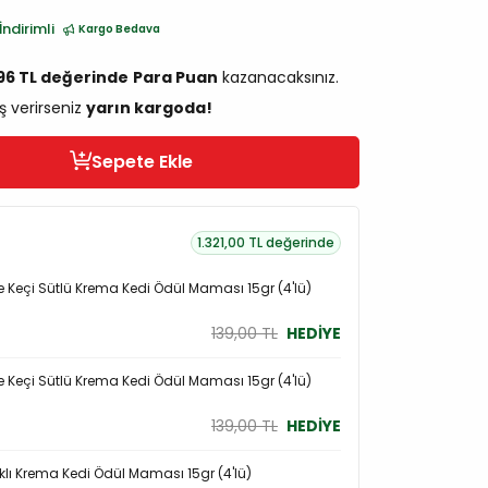
İndirimli
Kargo Bedava
,96 TL değerinde
Para Puan
kazanacaksınız.
ş verirseniz
yarın kargoda!
Sepete Ekle
1.321,00 TL değerinde
 Keçi Sütlü Krema Kedi Ödül Maması 15gr (4'lü)
139,00 TL
HEDİYE
 Keçi Sütlü Krema Kedi Ödül Maması 15gr (4'lü)
139,00 TL
HEDİYE
klı Krema Kedi Ödül Maması 15gr (4'lü)