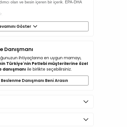
dımcı olan ve besin içeren bir içerik. EPA-DHA
r.
evamını Göster
r
me Danışmanı
ı
ğlar
cuğunuzun ihtiyaçlarına en uygun mamayı,
in Türkiye'nin Petlebi müşterilerine özel
e danışmanı
ile birlikte seçebilirsiniz.
Beslenme Danışmanı Beni Arasın