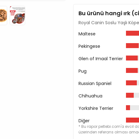
Kül %1,3
Lif %1,1
Bu ürünü hangi ırk (c
Nem %80
Fosfor %0,16
Royal Canin Soslu Yaşlı Köp
Maltese
Besin Katkı Maddeleri
Pekingese
Vitamin D3: 200 UI
Demir: 6 mg
Glen of Imaal Terrier
İyot: 0,24 mg
Bakır: 1,9 mg
Pug
Manganez: 2 mg
Russian Spaniel
Çinko: 20 mg
Chihuahua
Yorkshire Terrier
Diğer
* Bu rapor petlebi.com'a evcil do
üzerinden referans olması amacı