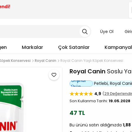
endi!
Üye Ol
Gir
gen
Markalar
Çok Satanlar
Kampanyal
 Köpek Konservesi
Royal Canin
Royal Canin Yaşlı Köpek Konservesi
Royal Canin
Soslu Ya
Orijinal
Petlebi, Royal Canin 
Ürün
4,9
29 Değerlend
Son Kullanma Tarihi:
19.05.2028
47 TL
Bu ürünü satın aldığınızda
1,88