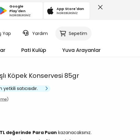
Google
App Store'dan
Play'den
İNDİREBİLİRSİNİZ
İNDİREBİLİRSİNİZ
iş Yap
Sepetim
Yardım
ar
Pati Kulüp
Yuva Arayanlar
şlı Köpek Konservesi 85gr
yetkili satıcısıdır.
irme
 TL değerinde
Para Puan
kazanacaksınız.