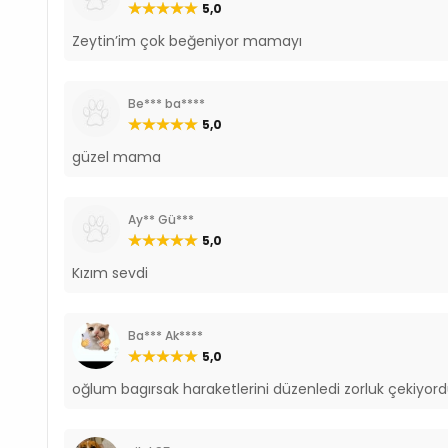
5,0
Zeytin’im çok beğeniyor mamayı
Be*** ba****
5,0
güzel mama
Ay** Gü***
5,0
Kızım sevdi
Ba*** Ak****
5,0
oğlum bagırsak haraketlerini düzenledi zorluk çekiyordu