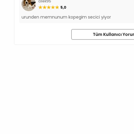
cilek95
5,0
urunden memnunum kopegim secici yiyor
Tüm Kullanıcı Yoru