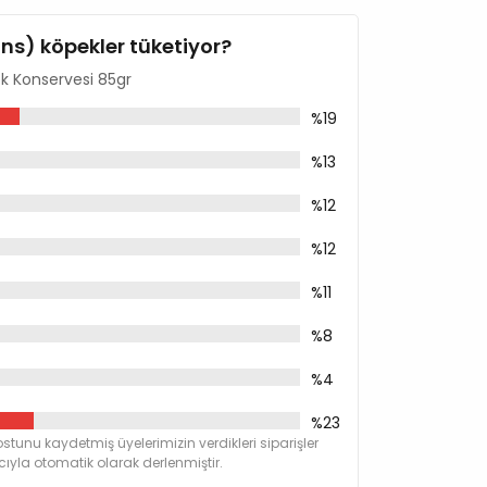
ins) köpekler tüketiyor?
ek Konservesi 85gr
%19
%13
%12
%12
%11
%8
%4
%23
stunu kaydetmiş üyelerimizin verdikleri siparişler
yla otomatik olarak derlenmiştir.