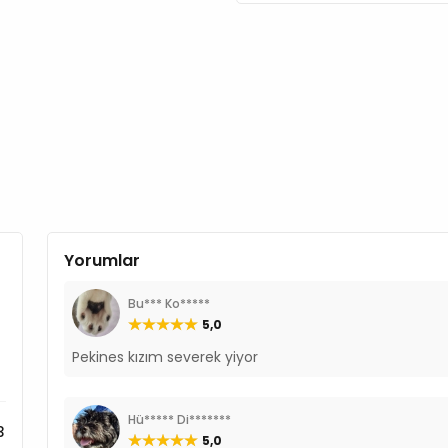
Yorumlar
Bu*** Ko*****
5,0
Pekines kızım severek yiyor
Hü***** Di*******
3
5,0