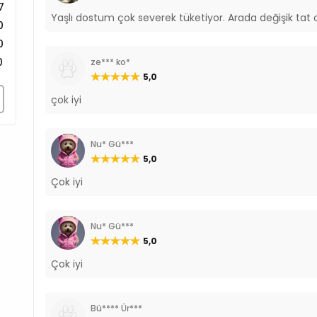
7
Yaşlı dostum çok severek tüketiyor. Arada değişik tat 
0
0
0
ze*** ko*
5,0
çok iyi
Nu* Gü***
5,0
Çok iyi
Nu* Gü***
5,0
Çok iyi
Bü**** Ür***