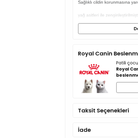
Sağlıklı cildin korunmasına yar
yağ asitleri ile zenginleştirilmişti
D
İçerik
Et ve Hayvansal Türevle
Tahıllar
Royal Canin Beslen
Bitkisel Protein Ekstratlar
Bitkisel ve Hayvansal Ya
Patili ço
Bitkisel Orijinli Türevler
Royal Can
beslenm
Mineraller
Maya
Sebzeler
Çeşitli Şekerler
Taksit Seçenekleri
Analiz Raporu
Protein %0,8
İade
Yağ %5,5