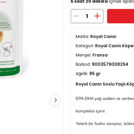
6 saat 20 dakika
içinde sipari
Marka:
Royal Canin
Kategori:
Royal Canin Köp
Menşei:
Fransa
Barkod:
9003579008294
Ağırlık:
85 gr
Royal Canin Soslu Yaşlı Kö
EPA-DHA yağ asitleri ve serbest
kompleksi içerir.
Yeterli bir fosfor seviyesi, böb