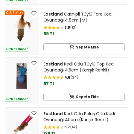
Çok Satan
Eastland
Catnipli Tüylü Fare Kedi
Oyuncağı 4,8cm [M]
3,8
13
59 TL
Sepete Ekle
Hızlı Teslimat
Eastland
Kedi Otlu Tüylü Top Kedi
Oyuncağı 4,5cm (Karışık Renkli)
4,6
34
57 TL
Sepete Ekle
Hızlı Teslimat
Eastland
Kedi Otlu Peluş Olta Kedi
Oyuncağı 40cm (Karışık Renkli)
3,7
14
139 TL