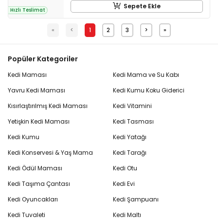
Sepete Ekle
Hızlı Teslimat
«
<
1
2
3
>
»
Popüler Kategoriler
Kedi Maması
Kedi Mama ve Su Kabı
Yavru Kedi Maması
Kedi Kumu Koku Giderici
Kısırlaştırılmış Kedi Maması
Kedi Vitamini
Yetişkin Kedi Maması
Kedi Tasması
Kedi Kumu
Kedi Yatağı
Kedi Konservesi & Yaş Mama
Kedi Tarağı
Kedi Ödül Maması
Kedi Otu
Kedi Taşıma Çantası
Kedi Evi
Kedi Oyuncakları
Kedi Şampuanı
Kedi Tuvaleti
Kedi Maltı