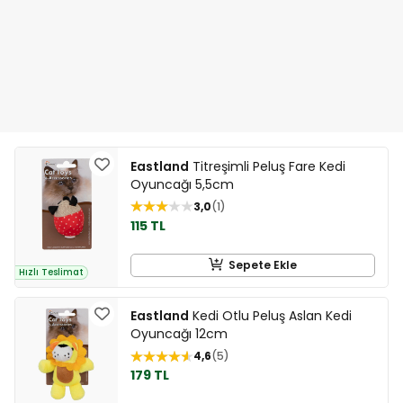
Eastland
Titreşimli Peluş Fare Kedi
Oyuncağı 5,5cm
3,0
1
115 TL
Sepete Ekle
Hızlı Teslimat
Eastland
Kedi Otlu Peluş Aslan Kedi
Oyuncağı 12cm
4,6
5
179 TL