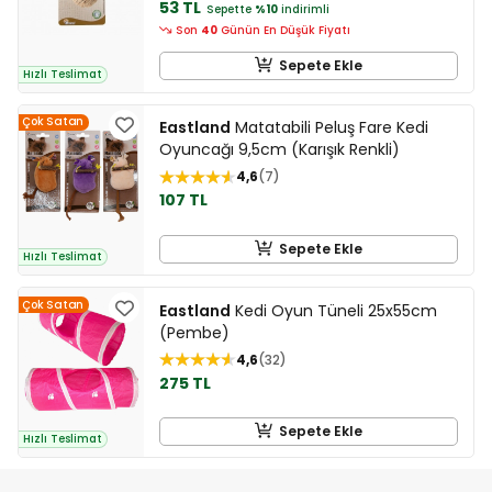
53 TL
Sepette
%10
indirimli
Son
40
Günün En Düşük Fiyatı
Sepete Ekle
Hızlı Teslimat
Çok Satan
Eastland
Matatabili Peluş Fare Kedi
Oyuncağı 9,5cm (Karışık Renkli)
4,6
7
107 TL
Sepete Ekle
Hızlı Teslimat
Çok Satan
Eastland
Kedi Oyun Tüneli 25x55cm
(Pembe)
4,6
32
275 TL
Sepete Ekle
Hızlı Teslimat