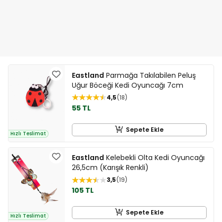
Eastland
Parmağa Takılabilen Peluş
Uğur Böceği Kedi Oyuncağı 7cm
4,5
18
55 TL
Sepete Ekle
Hızlı Teslimat
Eastland
Kelebekli Olta Kedi Oyuncağı
26,5cm (Karışık Renkli)
3,5
19
105 TL
Sepete Ekle
Hızlı Teslimat