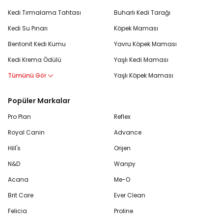
Kedi Tırmalama Tahtası
Buharlı Kedi Tarağı
Kedi Su Pınarı
Köpek Maması
Bentonit Kedi Kumu
Yavru Köpek Maması
Kedi Krema Ödülü
Yaşlı Kedi Maması
Tümünü Gör
Yaşlı Köpek Maması
Popüler Markalar
Pro Plan
Reflex
Royal Canin
Advance
Hill's
Orijen
N&D
Wanpy
Acana
Me-O
Brit Care
Ever Clean
Felicia
Proline