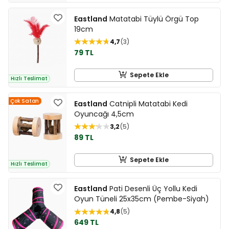
Eastland
Matatabi Tüylü Örgü Top
19cm
4,7
3
79 TL
Sepete Ekle
Hızlı Teslimat
Çok Satan
Eastland
Catnipli Matatabi Kedi
Oyuncağı 4,5cm
3,2
5
89 TL
Sepete Ekle
Hızlı Teslimat
Eastland
Pati Desenli Üç Yollu Kedi
Oyun Tüneli 25x35cm (Pembe-Siyah)
4,8
5
649 TL