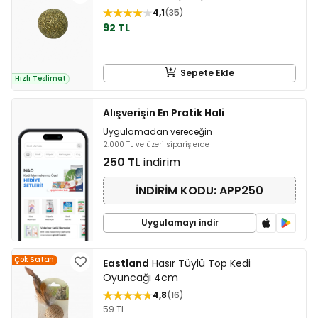
4,1
35
92 TL
Sepete Ekle
Hızlı Teslimat
Alışverişin En Pratik Hali
Uygulamadan vereceğin
2.000 TL ve üzeri siparişlerde
250 TL
indirim
İNDİRİM KODU: APP250
Uygulamayı indir
Çok Satan
Eastland
Hasır Tüylü Top Kedi
Oyuncağı 4cm
4,8
16
59 TL