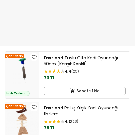
Çok Satan
Eastland
Tüylü Olta Kedi Oyuncağı
50cm (Karışık Renkli)
4,4
25
73 TL
Sepete Ekle
Hızlı Teslimat
Çok Satan
Eastland
Peluş Kılçık Kedi Oyuncağı
11x4cm
4,2
23
76 TL