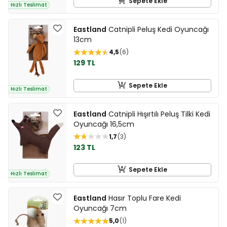
Sepete Ekle
Hızlı Teslimat
Eastland
Catnipli Peluş Kedi Oyuncağı
13cm
4,5
6
129 TL
Sepete Ekle
Hızlı Teslimat
Eastland
Catnipli Hışırtılı Peluş Tilki Kedi
Oyuncağı 16,5cm
1,7
3
123 TL
Sepete Ekle
Hızlı Teslimat
Eastland
Hasır Toplu Fare Kedi
Oyuncağı 7cm
5,0
1