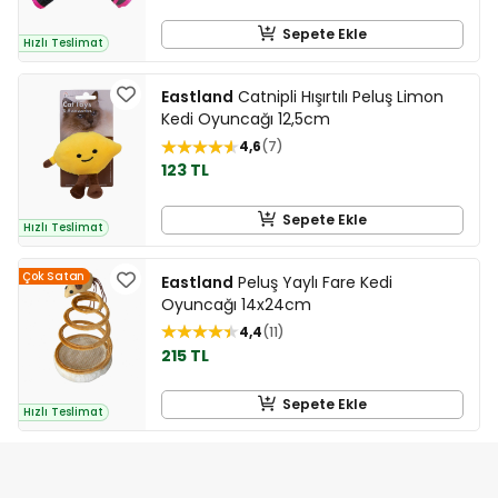
Sepete Ekle
Hızlı Teslimat
Eastland
Catnipli Hışırtılı Peluş Limon
Kedi Oyuncağı 12,5cm
4,6
7
123 TL
Sepete Ekle
Hızlı Teslimat
Çok Satan
Eastland
Peluş Yaylı Fare Kedi
Oyuncağı 14x24cm
4,4
11
215 TL
Sepete Ekle
Hızlı Teslimat