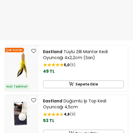
Çok Satan
Eastland
Tüylü Zilli Mantar Kedi
Oyuncağı 4x2,2cm (Sarı)
5,0
5
49 TL
Sepete Ekle
Hızlı Teslimat
Eastland
Düğümlü İp Top Kedi
Oyuncağı 4,5cm
4,6
9
53 TL