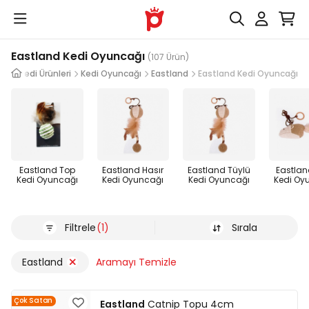
Eastland Kedi Oyuncağı
(107 Ürün)
Kedi Ürünleri
Kedi Oyuncağı
Eastland
Eastland Kedi Oyuncağı
Eastland Top
Eastland Hasır
Eastland Tüylü
Eastlan
Kedi Oyuncağı
Kedi Oyuncağı
Kedi Oyuncağı
Kedi Oy
Filtrele
(1)
Sırala
Eastland
Aramayı Temizle
Çok Satan
Eastland
Catnip Topu 4cm