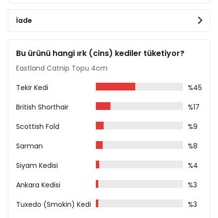
İade
Bu ürünü hangi ırk (cins) kediler tüketiyor?
Eastland Catnip Topu 4cm
Tekir Kedi
%45
British Shorthair
%17
Scottish Fold
%9
Sarman
%8
Siyam Kedisi
%4
Ankara Kedisi
%3
Tuxedo (Smokin) Kedi
%3