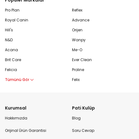
Pro Plan
Reflex
Royal Canin
Advance
Hill's
Orijen
N&D
Wanpy
Acana
Me-O
Brit Care
Ever Clean
Felicia
Proline
Tümünü Gör
Felix
Kurumsal
Pati Kulüp
Hakkımızda
Blog
Orijinal Ürün Garantisi
Soru Cevap