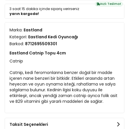
Hızlı Teslimat
3 saat 15 dakika
içinde sipariş verirseniz
yarın kargoda!
Marka:
Eastland
Kategori:
Eastland Kedi Oyuncağı
Barkod:
8712695509301
Eastland Catnip Topu 4cm
Catnip
Catnip, kedi feromonlarına benzer doğal bir madde
içeren nane benzeri bir bitkidir. Etkileri arasında artan
heyecan ve oyun oynama isteği, rahatlama ve salya
salgılama bulunur. Kedinin ilgisi koku duyusu ile
etkinleşir, ancak yendiği zaman catnip ayrıca folik asit
ve B29 vitamini gibi yararlı maddeleri de sağlar.
Taksit Seçenekleri