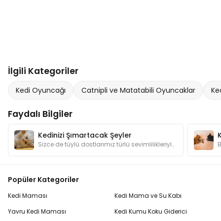
İlgili Kategoriler
Kedi Oyuncağı
Catnipli ve Matatabili Oyuncaklar
Ke
Faydalı Bilgiler
Kedinizi Şımartacak Şeyler
Sizce de tüylü dostlarımız türlü sevimlilikleriyle şımartılmayı hak etmiyorlar mı? Kedilerimizin canının sıkılmaması için hangi hediyelerden alalım?
Popüler Kategoriler
Kedi Maması
Kedi Mama ve Su Kabı
Yavru Kedi Maması
Kedi Kumu Koku Giderici