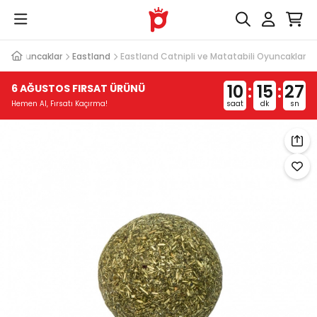
bili Oyuncaklar
Eastland
Eastland Catnipli ve Matatabili Oyuncaklar
10
:
15
:
27
6 AĞUSTOS FIRSAT ÜRÜNÜ
saat
dk
sn
Hemen Al, Fırsatı Kaçırma!