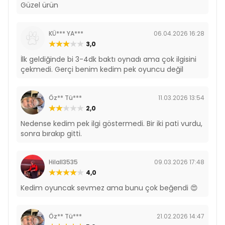
Güzel ürün
KÜ*** YA***
06.04.2026 16:28
3,0
İlk geldiğinde bi 3-4dk baktı oynadı ama çok ilgisini
çekmedi. Gerçi benim kedim pek oyuncu değil
Öz** Tü***
11.03.2026 13:54
2,0
Nedense kedim pek ilgi göstermedi. Bir iki pati vurdu,
sonra bırakıp gitti.
Hilall3535
09.03.2026 17:48
4,0
Kedim oyuncak sevmez ama bunu çok beğendi 😍
Öz** Tü***
21.02.2026 14:47