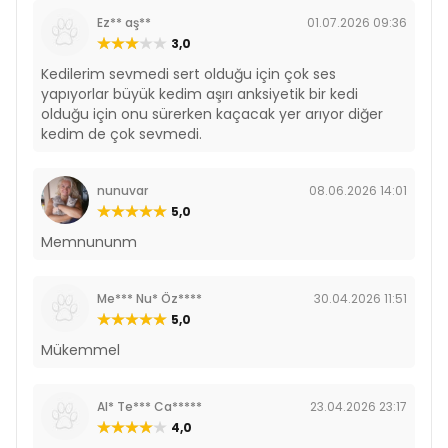
Ez** aş**
01.07.2026 09:36
3,0
Kedilerim sevmedi sert olduğu için çok ses
yapıyorlar büyük kedim aşırı anksiyetik bir kedi
olduğu için onu sürerken kaçacak yer arıyor diğer
kedim de çok sevmedi.
nunuvar
08.06.2026 14:01
5,0
Memnununm
Me*** Nu* Öz****
30.04.2026 11:51
5,0
Mükemmel
Al* Te*** Ca*****
23.04.2026 23:17
4,0