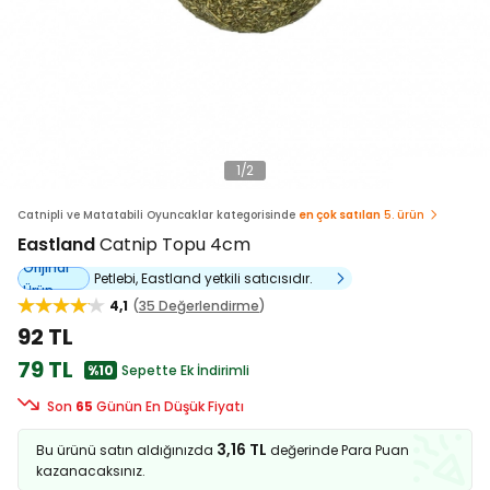
1
/
2
Catnipli ve Matatabili Oyuncaklar kategorisinde
en çok satılan
5. ürün
Eastland
Catnip Topu 4cm
Orijinal
Petlebi, Eastland yetkili satıcısıdır.
Ürün
4,1
35 Değerlendirme
92 TL
79 TL
%10
Sepette Ek İndirimli
Son
65
Günün En Düşük Fiyatı
3,16 TL
Bu ürünü satın aldığınızda
değerinde Para Puan
kazanacaksınız.