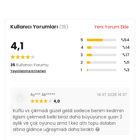
Kullanıcı Yorumları
(35)
Yeni Yorum Ekle
5
%54
4,1
4
%14
3
%17
2
%11
35
Kullanıcı Yorumu
1
%3
Yayınlanma Kriterleri
Ay*** Ak*****
14.07.2026 14:07
4,0
Küflü vs çıkmadı güzel geldi sadece benim kedimin
ilgisini çekmedi belki biraz daha büyüyünce şuan 2
aylık ve çok oyuncu ama 1 kez attı topu dolabın
altına gidince uğraşmadı daha bıraktı 😂