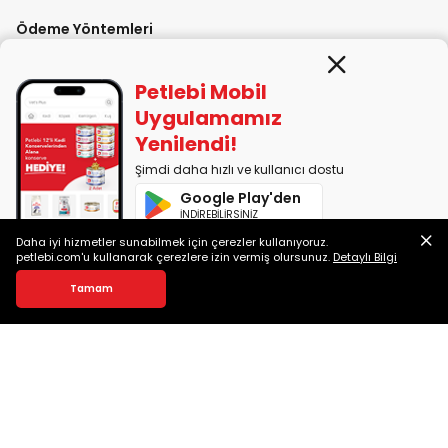
Ödeme Yöntemleri
Petlebi Mobil
Uygulamamız
Yenilendi!
Güvenilir Alışveriş
Şimdi daha hızlı ve kullanıcı dostu
Google Play'den
İNDİREBİLİRSİNİZ
Daha iyi hizmetler sunabilmek için çerezler kullanıyoruz.
App Store'dan
petlebi.com'u kullanarak çerezlere izin vermiş olursunuz.
Detaylı Bilgi
Kedilerin Dişleri Hakkında 8 İlginç Bilgi
İNDİREBİLİRSİNİZ
Bu yazımızda kedilerin dişleri hakkında çok ilginç bilgiler bulabilirsiniz.
Tamam
PETLEBİ EVCİL HAYVAN ÜRÜNLERİ PAZ. SAN. TİC. LTD. ŞTİ. Alaşarköy Mah.
1. Alaşar Cad. No: 9 Osmangazi/Bursa
7290599225 vergi numarasıyla Uludağ Vergi Dairesi'ne bağlıdır.
2014-2026 © petlebi.com v11.89.0
Bursa'da sevgiyle yapıldı.