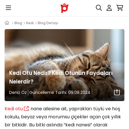
Blog
Kedi
Blog Detayı
Kedi Otu Nedir? Kedi Otunun Faydaları
Nelerdir?
Deniz Öz
Güncelleme Tarihi: 09.08.2024
Kedi otu
, nane ailesine ait, yaprakları tüylü ve hoş
kokulu, beyaz veya morumsu çiçekler açan çok yıllık
bir bitkidir. Bu bitki aslında “kedi nanesi” olarak