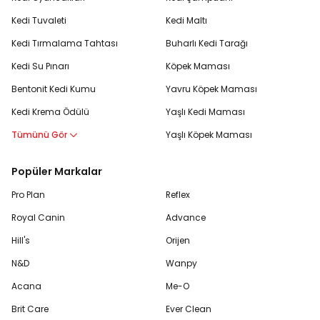
Kedi Tuvaleti
Kedi Maltı
Kedi Tırmalama Tahtası
Buharlı Kedi Tarağı
Kedi Su Pınarı
Köpek Maması
Bentonit Kedi Kumu
Yavru Köpek Maması
Kedi Krema Ödülü
Yaşlı Kedi Maması
Tümünü Gör
Yaşlı Köpek Maması
Popüler Markalar
Pro Plan
Reflex
Royal Canin
Advance
Hill's
Orijen
N&D
Wanpy
Acana
Me-O
Brit Care
Ever Clean