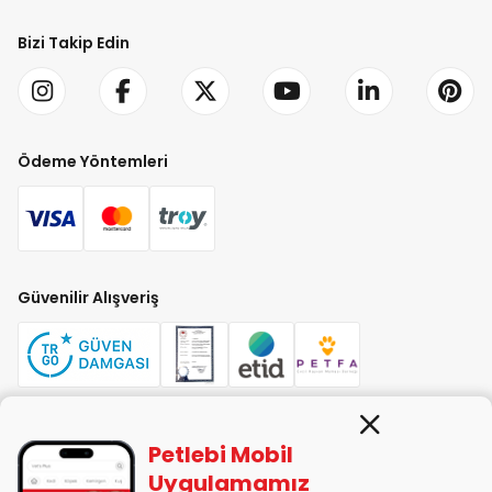
Bizi Takip Edin
Ödeme Yöntemleri
Güvenilir Alışveriş
Petlebi Mobil
PETLEBİ EVCİL HAYVAN ÜRÜNLERİ PAZ. SAN. TİC. LTD. ŞTİ. Alaşarköy Mah.
1. Alaşar Cad. No: 9 Osmangazi/Bursa
Uygulamamız