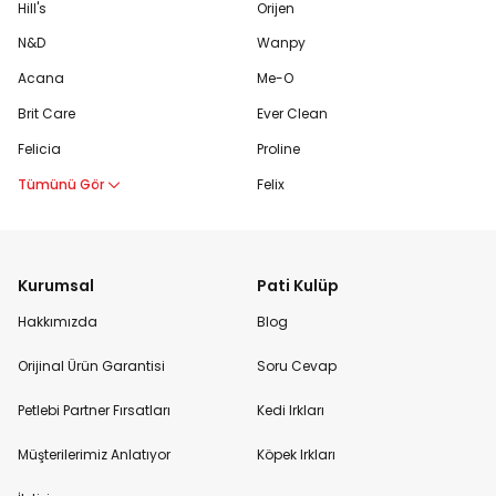
Hill's
Orijen
N&D
Wanpy
Acana
Me-O
Brit Care
Ever Clean
Felicia
Proline
Tümünü Gör
Felix
Kurumsal
Pati Kulüp
Hakkımızda
Blog
Orijinal Ürün Garantisi
Soru Cevap
Petlebi Partner Fırsatları
Kedi Irkları
Müşterilerimiz Anlatıyor
Köpek Irkları