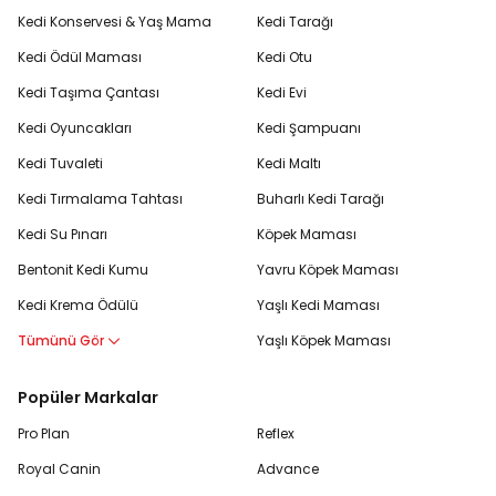
Kedi Konservesi & Yaş Mama
Kedi Tarağı
Kedi Ödül Maması
Kedi Otu
Kedi Taşıma Çantası
Kedi Evi
Kedi Oyuncakları
Kedi Şampuanı
Kedi Tuvaleti
Kedi Maltı
Kedi Tırmalama Tahtası
Buharlı Kedi Tarağı
Kedi Su Pınarı
Köpek Maması
Bentonit Kedi Kumu
Yavru Köpek Maması
Kedi Krema Ödülü
Yaşlı Kedi Maması
Tümünü Gör
Yaşlı Köpek Maması
Popüler Markalar
Pro Plan
Reflex
Royal Canin
Advance