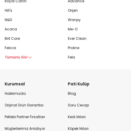
Royal Canin
Advance
Hill's
Orijen
N&D
Wanpy
Acana
Me-O
Brit Care
Ever Clean
Felicia
Proline
Tümünü Gör
Felix
Kurumsal
Pati Kulüp
Hakkımızda
Blog
Orijinal Ürün Garantisi
Soru Cevap
Petlebi Partner Fırsatları
Kedi Irkları
Müşterilerimiz Anlatıyor
Köpek Irkları