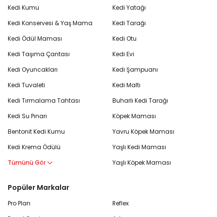
Kedi Kumu
Kedi Yatağı
Kedi Konservesi & Yaş Mama
Kedi Tarağı
Kedi Ödül Maması
Kedi Otu
Kedi Taşıma Çantası
Kedi Evi
Kedi Oyuncakları
Kedi Şampuanı
Kedi Tuvaleti
Kedi Maltı
Kedi Tırmalama Tahtası
Buharlı Kedi Tarağı
Kedi Su Pınarı
Köpek Maması
Bentonit Kedi Kumu
Yavru Köpek Maması
Kedi Krema Ödülü
Yaşlı Kedi Maması
Tümünü Gör
Yaşlı Köpek Maması
Popüler Markalar
Pro Plan
Reflex