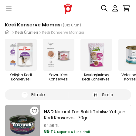
Kedi Konserve Maması
(812 Ürün)
Kedi Ürünleri
Kedi Konserve Maması
Yetişkin Kedi
Yavru Kedi
Kısırlaştırılmış
Veterine
Konservesi
Konservesi
Kedi Konservesi
Konse
Filtrele
Sırala
N&D
Natural Ton Balıklı Tahılsız Yetişkin
Kedi Konservesi 70gr
94,56 TL
89 TL
Sepette
%5
indirimli