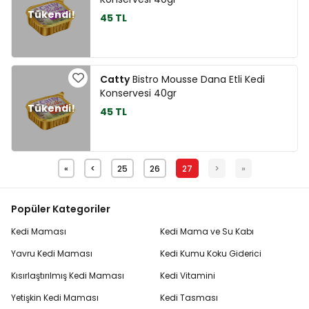
45 TL
Catty
Bistro Mousse Dana Etli Kedi
Konservesi 40gr
45 TL
«
<
25
26
27
>
»
Popüler Kategoriler
Kedi Maması
Kedi Mama ve Su Kabı
Yavru Kedi Maması
Kedi Kumu Koku Giderici
Kısırlaştırılmış Kedi Maması
Kedi Vitamini
Yetişkin Kedi Maması
Kedi Tasması