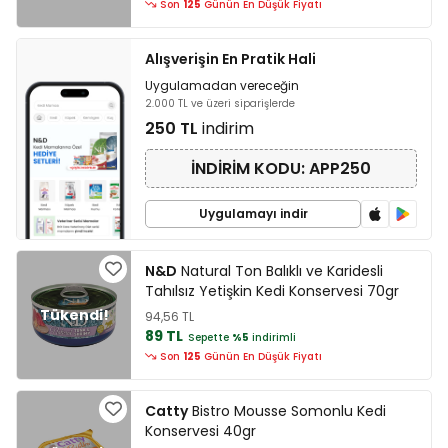
Son
125
Günün En Düşük Fiyatı
Alışverişin En Pratik Hali
Uygulamadan vereceğin
2.000 TL ve üzeri siparişlerde
250 TL
indirim
İNDİRİM KODU: APP250
Uygulamayı indir
N&D
Natural Ton Balıklı ve Karidesli
Tahılsız Yetişkin Kedi Konservesi 70gr
94,56 TL
89 TL
Sepette
%5
indirimli
Son
125
Günün En Düşük Fiyatı
Catty
Bistro Mousse Somonlu Kedi
Konservesi 40gr