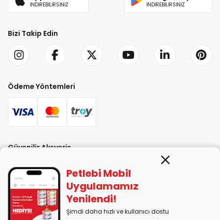
İNDİREBİLİRSİNİZ
İNDİREBİLİRSİNİZ
Bizi Takip Edin
Ödeme Yöntemleri
Güvenilir Alışveriş
Petlebi Mobil
Uygulamamız
Yenilendi!
Şimdi daha hızlı ve kullanıcı dostu
PETLEBİ EVCİL HAYVAN ÜRÜNLERİ PAZ. SAN. TİC. LTD. ŞTİ. Alaşarköy Mah.