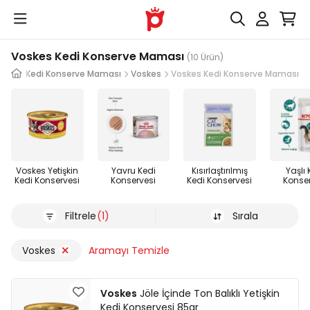
Voskes Kedi Konserve Maması
(10 Ürün)
leri
Kedi Konserve Maması
Voskes
Voskes Kedi Konserve Maması
Voskes Yetişkin
Yavru Kedi
Kısırlaştırılmış
Yaşlı 
Kedi Konservesi
Konservesi
Kedi Konservesi
Konse
Filtrele
(1)
Sırala
Voskes
Aramayı Temizle
Voskes
Jöle İçinde Ton Balıklı Yetişkin
Kedi Konservesi 85gr