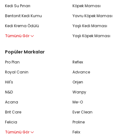
Kedi Su Pınarı
Köpek Maması
Bentonit Kedi Kumu
Yavru Köpek Maması
Kedi Krema Ödülü
Yaşlı Kedi Maması
Tümünü Gör
Yaşlı Köpek Maması
Popüler Markalar
Pro Plan
Reflex
Royal Canin
Advance
Hill's
Orijen
N&D
Wanpy
Acana
Me-O
Brit Care
Ever Clean
Felicia
Proline
Tümünü Gör
Felix