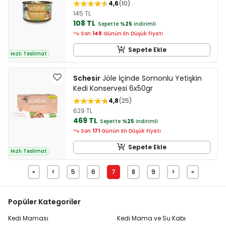
4,6
10
145 TL
108 TL
Sepette
%25
indirimli
Son
149
Günün En Düşük Fiyatı
Sepete Ekle
Hızlı Teslimat
Schesir
Jöle İçinde Somonlu Yetişkin
Kedi Konservesi 6x50gr
4,8
25
629 TL
469 TL
Sepette
%25
indirimli
Son
171
Günün En Düşük Fiyatı
Sepete Ekle
Hızlı Teslimat
«
<
5
6
7
8
9
>
»
Popüler Kategoriler
Kedi Maması
Kedi Mama ve Su Kabı