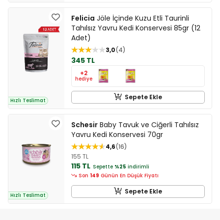
Felicia
Jöle İçinde Kuzu Etli Taurinli
Tahılsız Yavru Kedi Konservesi 85gr (12
Adet)
3,0
4
345 TL
+2
hediye
Sepete Ekle
Hızlı Teslimat
Schesir
Baby Tavuk ve Ciğerli Tahılsız
Yavru Kedi Konservesi 70gr
4,6
16
155 TL
115 TL
Sepette
%25
indirimli
Son
149
Günün En Düşük Fiyatı
Sepete Ekle
Hızlı Teslimat