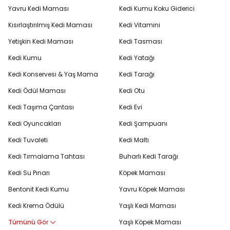
Yavru Kedi Maması
Kedi Kumu Koku Giderici
Kısırlaştırılmış Kedi Maması
Kedi Vitamini
Yetişkin Kedi Maması
Kedi Tasması
Kedi Kumu
Kedi Yatağı
Kedi Konservesi & Yaş Mama
Kedi Tarağı
Kedi Ödül Maması
Kedi Otu
Kedi Taşıma Çantası
Kedi Evi
Kedi Oyuncakları
Kedi Şampuanı
Kedi Tuvaleti
Kedi Maltı
Kedi Tırmalama Tahtası
Buharlı Kedi Tarağı
Kedi Su Pınarı
Köpek Maması
Bentonit Kedi Kumu
Yavru Köpek Maması
Kedi Krema Ödülü
Yaşlı Kedi Maması
Tümünü Gör
Yaşlı Köpek Maması