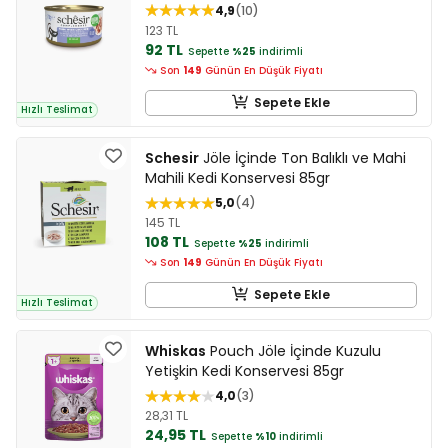
4,9
10
123 TL
92 TL
Sepette
%25
indirimli
Son
149
Günün En Düşük Fiyatı
Sepete Ekle
Hızlı Teslimat
Schesir
Jöle İçinde Ton Balıklı ve Mahi
Mahili Kedi Konservesi 85gr
5,0
4
145 TL
108 TL
Sepette
%25
indirimli
Son
149
Günün En Düşük Fiyatı
Sepete Ekle
Hızlı Teslimat
Whiskas
Pouch Jöle İçinde Kuzulu
Yetişkin Kedi Konservesi 85gr
4,0
3
28,31 TL
24,95 TL
Sepette
%10
indirimli