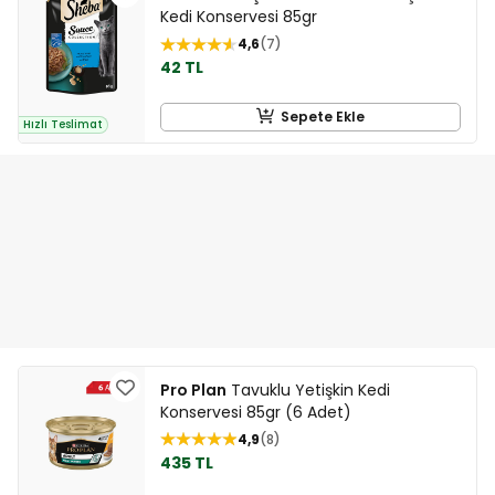
Kedi Konservesi 85gr
4,6
7
42 TL
Sepete Ekle
Hızlı Teslimat
Pro Plan
Tavuklu Yetişkin Kedi
Konservesi 85gr (6 Adet)
4,9
8
435 TL