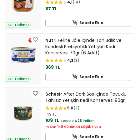
4,1
14
87 TL
Sepete Ekle
Hızlı Teslimat
Nutri
Feline Jöle İçinde Ton Balık ve
Karidesli Prebiyotikli Yetişkin Kedi
Konservesi 70gr (6 Adet)
4,3
3
369 TL
Sepete Ekle
Hızlı Teslimat
Schesir
After Dark Sos İçinde Tavuklu
Tahılsız Yetişkin Kedi Konservesi 80gr
5,0
7
149 TL
109 TL
Sepette
%25
indirimli
Son
149
Günün En Düşük Fiyatı
Sepete Ekle
Hızlı Teslimat