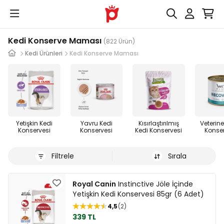
Kedi Konserve Maması
(822 Ürün)
Kedi Ürünleri
Kedi Konserve Maması
Yetişkin Kedi
Yavru Kedi
Kısırlaştırılmış
Veterine
Konservesi
Konservesi
Kedi Konservesi
Konse
Filtrele
Sırala
Royal Canin
Instinctive Jöle İçinde
Yetişkin Kedi Konservesi 85gr (6 Adet)
4,5
2
339 TL