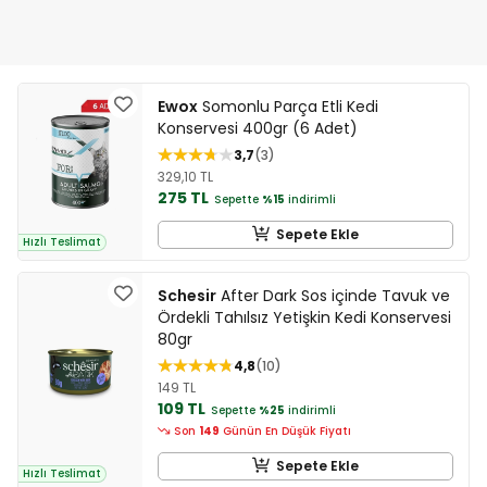
Ewox
Somonlu Parça Etli Kedi
Konservesi 400gr (6 Adet)
3,7
3
329,10 TL
275 TL
Sepette
%15
indirimli
Sepete Ekle
Hızlı Teslimat
Schesir
After Dark Sos içinde Tavuk ve
Ördekli Tahılsız Yetişkin Kedi Konservesi
80gr
4,8
10
149 TL
109 TL
Sepette
%25
indirimli
Son
149
Günün En Düşük Fiyatı
Sepete Ekle
Hızlı Teslimat