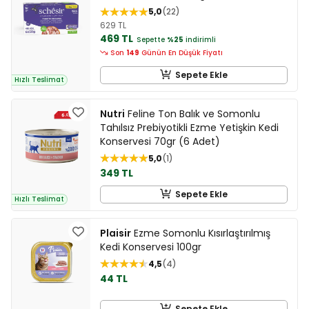
5,0
22
629 TL
469 TL
Sepette
%25
indirimli
Son
149
Günün En Düşük Fiyatı
Sepete Ekle
Hızlı Teslimat
Nutri
Feline Ton Balık ve Somonlu
Tahılsız Prebiyotikli Ezme Yetişkin Kedi
Konservesi 70gr (6 Adet)
5,0
1
349 TL
Sepete Ekle
Hızlı Teslimat
Plaisir
Ezme Somonlu Kısırlaştırılmış
Kedi Konservesi 100gr
4,5
4
44 TL
Sepete Ekle