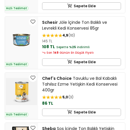
Sepete Ekle
Hızlı Teslimat
Schesir
Jöle İçinde Ton Balıklı ve
Levrekli Kedi Konservesi 85gr
4,9
10
145 TL
108 TL
Sepette
%25
indirimli
Son
149
Günün En Düşük Fiyatı
Sepete Ekle
Hızlı Teslimat
Chef's Choice
Tavuklu ve Bal Kabaklı
Tahılsız Ezme Yetişkin Kedi Konservesi
400gr
5,0
3
86 TL
Sepete Ekle
Hızlı Teslimat
Sheba
Sos İçinde Ton Balıklı Yetişkin