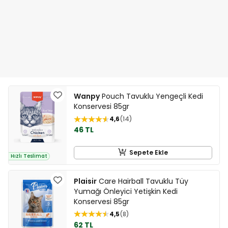
Wanpy
Pouch Tavuklu Yengeçli Kedi
Konservesi 85gr
4,6
14
46 TL
Sepete Ekle
Hızlı Teslimat
Plaisir
Care Hairball Tavuklu Tüy
Yumağı Önleyici Yetişkin Kedi
Konservesi 85gr
4,5
8
62 TL