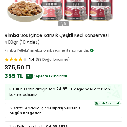
1
/
8
Rimba
Sos İçinde Karışık Çeşitli Kedi Konservesi
400gr (10 Adet)
Rimba, Petlebi’nin ekonomik segment markasıdır.
4,4
98 Değerlendirme
375,50 TL
355 TL
%5
Sepette Ek İndirimli
24,85 TL
Bu ürünü satın aldığınızda
değerinde Para Puan
kazanacaksınız.
Hızlı Teslimat
12 saat 59 dakika
içinde sipariş verirseniz
bugün kargoda!
Son Kullanma Tarihi:
04.05.2029