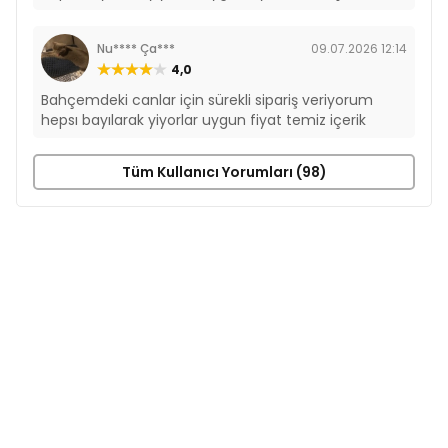
Besin Katkı Maddeleri
Nu**** Ça***
09.07.2026 12:14
A Vitamini 1.000 IU/kg
4,0
D3 Vitamini 100 IU/kg
E Vitamini 13 IU/kg
Bahçemdeki canlar için sürekli sipariş veriyorum
Taurin 250 mg/kg
hepsı bayılarak yiyorlar uygun fiyat temiz içerik
Tüm Kullanıcı Yorumları (98)