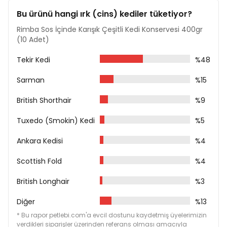
Konservesi 400gr
2 Adet Rimba Sos İçinde Parçalı Sığırlı Kedi
Bu ürünü hangi ırk (cins) kediler tüketiyor?
Konservesi 400gr
Rimba Sos İçinde Karışık Çeşitli Kedi Konservesi 400gr
2 Adet Rimba Sos İçinde Parçalı Somon Balıklı Kedi
(10 Adet)
Konservesi 400gr
Rimba Sos İçinde Parçalı Tavuklu Kedi Konservesi
Tekir Kedi
%48
400gr
Sarman
%15
İçerik
British Shorthair
%9
Tavuk (min. %50)
Bitkisel Ürünler
Tuxedo (Smokin) Kedi
%5
Mineral ve Vitamin Katkıları
Ankara Kedisi
%4
Analiz Raporu
Protein %6
Scottish Fold
%4
Yağ %4
Kül %3
British Longhair
%3
Lif %0,4
Nem %84
Diğer
%13
* Bu rapor petlebi.com'a evcil dostunu kaydetmiş üyelerimizin
Besin Katkı Maddeleri
verdikleri siparişler üzerinden referans olması amacıyla