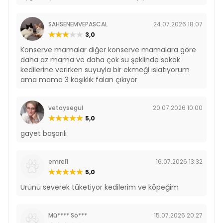
Besin Katkı Maddeleri
A Vitamini 1.000 IU/kg
SAHSENEMVEPASCAL
24.07.2026 18:07
D3 Vitamini 100 IU/kg
3,0
E Vitamini 13 IU/kg
Taurin 250 mg/kg
Konserve mamalar diğer konserve mamalara göre
daha az mama ve daha çok su şeklinde sokak
Rimba Sos İçinde Parçalı Sığırlı Kedi Konservesi
kedilerine verirken suyuyla bir ekmeği ıslatıyorum
400gr
ama mama 3 kaşıklık falan çıkıyor
İçerik
Tavuk (min. %46)
vetaysegul
20.07.2026 10:00
Sığır Eti (min. %4)
5,0
Bitkisel Ürünler
gayet başarılı
Mineral ve Vitamin Katkıları
Analiz Raporu
emrel1
16.07.2026 13:32
Protein %6
5,0
Yağ %4
Ürünü severek tüketiyor kedilerim ve köpeğim
Kül %3
Lif %0,4
Nem %84
Mü**** Sö***
15.07.2026 20:27