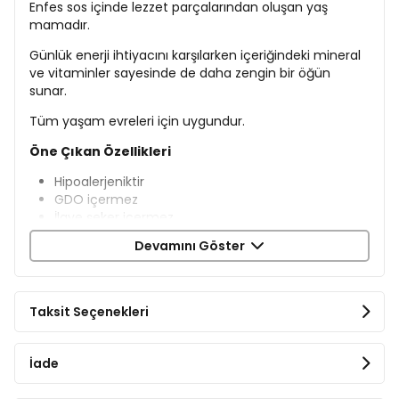
Enfes sos içinde lezzet parçalarından oluşan yaş
mamadır.
Günlük enerji ihtiyacını karşılarken içeriğindeki mineral
ve vitaminler sayesinde de daha zengin bir öğün
sunar.
Tüm yaşam evreleri için uygundur.
Öne Çıkan Özellikleri
Hipoalerjeniktir
GDO içermez
İlave şeker içermez
Yapay renklendirici içermez
Devamını Göster
Koruyucu içermez
Paket İçeriği
Taksit Seçenekleri
2 Adet Rimba Sos İçinde Parçalı Tavuklu Kedi
Konservesi 400gr
2 Adet Rimba Sos İçinde Parçalı Kuzulu Kedi
İade
Konservesi 400gr
2 Adet Rimba Sos İçinde Parçalı Ton Balıklı Kedi