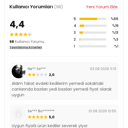
Kullanıcı Yorumları
A Vitamini 1.000 IU/kg
(98)
Yeni Yorum Ekle
D3 Vitamini 100 IU/kg
E Vitamini 13 IU/kg
5
%66
4,4
Taurin 250 mg/kg
4
%16
3
%13
Rimba Sos İçinde Parçalı Ton Balıklı Kedi
Konservesi 400gr
2
%3
98
Kullanıcı Yorumu
1
%1
Yayınlanma Kriterleri
İçerik
Tavuk (min. %46)
Ton Balığı (min. %4)
Ne** ta***
03.08.2026 11:13
Bitkisel Ürünler
2,0
Mineral ve Vitamin Katkıları
Aldım fakat evdeki kedilerim yemedi sokaktaki
Analiz Raporu
canlarında bazıları yedi bazıları yemedi fiyat olarak
uygun
Protein %6
Yağ %4
Kül %3
Se*** Bo*******
01.08.2026 13:55
Lif %0,4
5,0
Nem %84
Uygun fiyatlı ürün kediler severek yiyor