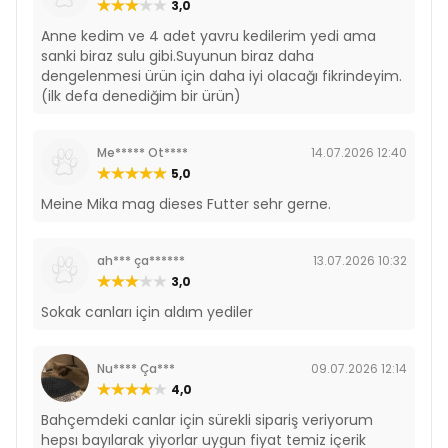
3,0
Besin Katkı Maddeleri
Anne kedim ve 4 adet yavru kedilerim yedi ama
A Vitamini 1.000 IU/kg
sanki biraz sulu gibi.Suyunun biraz daha
D3 Vitamini 100 IU/kg
dengelenmesi ürün için daha iyi olacağı fikrindeyim.
E Vitamini 13 IU/kg
(ilk defa denediğim bir ürün)
Taurin 250 mg/kg
Rimba Sos İçinde Parçalı Somon Balıklı Kedi
Me***** Ot****
14.07.2026 12:40
Konservesi 400gr
5,0
İçerik
Meine Mika mag dieses Futter sehr gerne.
Tavuk (min. %46)
Somon (min. %4)
ah*** ça******
13.07.2026 10:32
Bitkisel Ürünler
3,0
Mineral ve Vitamin Katkıları
Sokak canları için aldım yediler
Analiz Raporu
Protein %6
Nu**** Ça***
09.07.2026 12:14
Yağ %4
4,0
Kül %3
Lif %0,4
Bahçemdeki canlar için sürekli sipariş veriyorum
Nem %84
hepsı bayılarak yiyorlar uygun fiyat temiz içerik