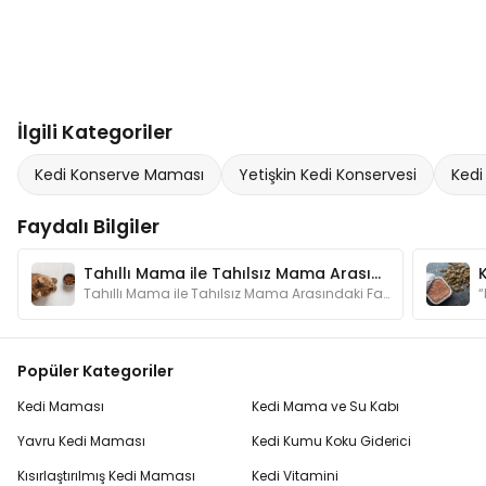
İlgili Kategoriler
Kedi Konserve Maması
Yetişkin Kedi Konservesi
Kedi
Faydalı Bilgiler
Tahıllı Mama ile Tahılsız Mama Arasındaki Fark Nedir?
Tahıllı Mama ile Tahılsız Mama Arasındaki Fark Nedir?
Popüler Kategoriler
Kedi Maması
Kedi Mama ve Su Kabı
Yavru Kedi Maması
Kedi Kumu Koku Giderici
Kısırlaştırılmış Kedi Maması
Kedi Vitamini