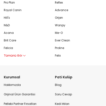
Pro Plan
Reflex
Royal Canin
Advance
Hill's
Orijen
N&D
Wanpy
Acana
Me-O
Brit Care
Ever Clean
Felicia
Proline
Tümünü Gör
Felix
Kurumsal
Pati Kulüp
Hakkımızda
Blog
Orijinal Ürün Garantisi
Soru Cevap
Petlebi Partner Fırsatları
Kedi Irkları