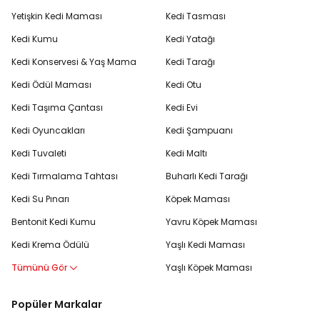
Yetişkin Kedi Maması
Kedi Tasması
Kedi Kumu
Kedi Yatağı
Kedi Konservesi & Yaş Mama
Kedi Tarağı
Kedi Ödül Maması
Kedi Otu
Kedi Taşıma Çantası
Kedi Evi
Kedi Oyuncakları
Kedi Şampuanı
Kedi Tuvaleti
Kedi Maltı
Kedi Tırmalama Tahtası
Buharlı Kedi Tarağı
Kedi Su Pınarı
Köpek Maması
Bentonit Kedi Kumu
Yavru Köpek Maması
Kedi Krema Ödülü
Yaşlı Kedi Maması
Tümünü Gör
Yaşlı Köpek Maması
Popüler Markalar