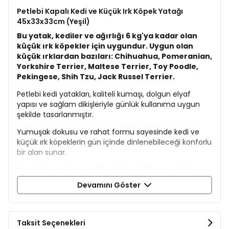
Petlebi Kapalı Kedi ve Küçük Irk Köpek Yatağı
45x33x33cm (Yeşil)
Bu yatak, kediler ve ağırlığı 6 kg'ya kadar olan
küçük ırk köpekler için uygundur. Uygun olan
küçük ırklardan bazıları: Chihuahua, Pomeranian,
Yorkshire Terrier, Maltese Terrier, Toy Poodle,
Pekingese, Shih Tzu, Jack Russel Terrier.
Petlebi kedi yatakları, kaliteli kumaşı, dolgun elyaf
yapısı ve sağlam dikişleriyle günlük kullanıma uygun
şekilde tasarlanmıştır.
Yumuşak dokusu ve rahat formu sayesinde kedi ve
küçük ırk köpeklerin gün içinde dinlenebileceği konforlu
bir alan sunar.
İçerisinde yer alan yastık, yatağın kullanımını daha
rahat hale getirirken çıkarılabilir yapısıyla pratiklik
Devamını Göster
sağlar.
Ev dekorasyonuna kolayca uyum sağlayan sade
tasarımıyla yaşam alanlarında şık bir görünüm
Taksit Seçenekleri
oluşturur.