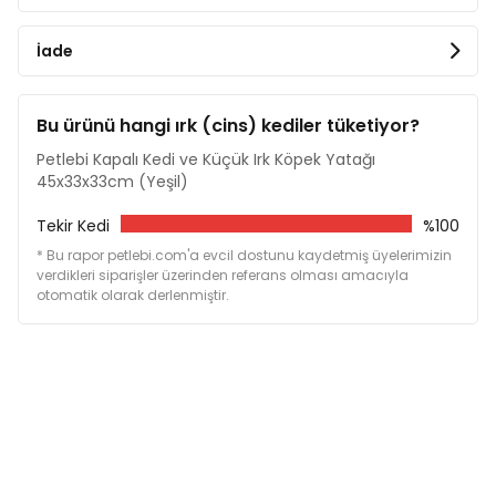
Ürün, düşük ısıda ve düşük devirde çamaşır
İade
makinesinde yıkanabilir. Kurutma makinesi
kullanmadan serilerek kurutulması önerilir.
Materyal:
Sağlam döşemelik kumaştan (tay tüyü)
Bu ürünü hangi ırk (cins) kediler tüketiyor?
üretilmiştir. İç kısmında ise yumuşak ve rahat bir
Petlebi Kapalı Kedi ve Küçük Irk Köpek Yatağı
kullanım sunan elyaf dolgu bulunmaktadır.
45x33x33cm (Yeşil)
Ölçüler
Tekir Kedi
%100
En 45 cm
* Bu rapor petlebi.com'a evcil dostunu kaydetmiş üyelerimizin
Boy 33 cm
verdikleri siparişler üzerinden referans olması amacıyla
Yükseklik 33 cm
otomatik olarak derlenmiştir.