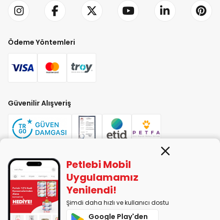
Ödeme Yöntemleri
Güvenilir Alışveriş
Petlebi Mobil
PETLEBİ EVCİL HAYVAN ÜRÜNLERİ PAZ. SAN. TİC. LTD. ŞTİ. Alaşarköy Mah.
Uygulamamız
1. Alaşar Cad. No: 9 Osmangazi/Bursa
Yenilendi!
7290599225 vergi numarasıyla Uludağ Vergi Dairesi'ne bağlıdır.
Şimdi daha hızlı ve kullanıcı dostu
Google Play'den
2014-2026 © petlebi.com v11.88.0