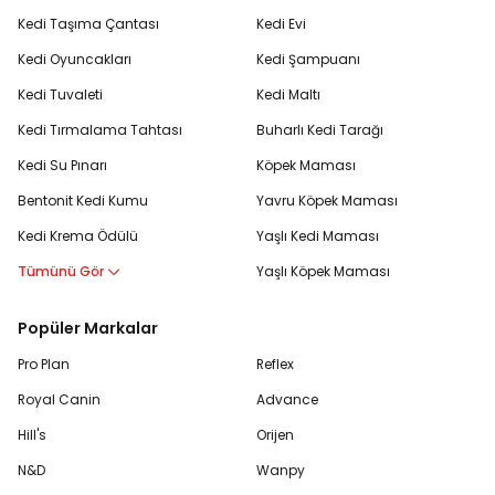
Kedi Taşıma Çantası
Kedi Evi
Kedi Oyuncakları
Kedi Şampuanı
Kedi Tuvaleti
Kedi Maltı
Kedi Tırmalama Tahtası
Buharlı Kedi Tarağı
Kedi Su Pınarı
Köpek Maması
Bentonit Kedi Kumu
Yavru Köpek Maması
Kedi Krema Ödülü
Yaşlı Kedi Maması
Tümünü Gör
Yaşlı Köpek Maması
Popüler Markalar
Pro Plan
Reflex
Royal Canin
Advance
Hill's
Orijen
N&D
Wanpy