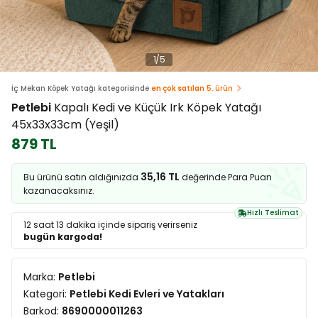
1
/
5
İç Mekan Köpek Yatağı kategorisinde
en çok satılan
5. ürün
Petlebi
Kapalı Kedi ve Küçük Irk Köpek Yatağı
45x33x33cm (Yeşil)
879 TL
35,16 TL
Bu ürünü satın aldığınızda
değerinde Para Puan
kazanacaksınız.
Hızlı Teslimat
12 saat 13 dakika
içinde sipariş verirseniz
bugün kargoda!
Marka:
Petlebi
Kategori:
Petlebi Kedi Evleri ve Yatakları
Barkod:
8690000011263