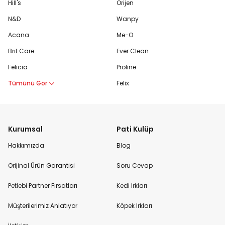
Hill's
Orijen
N&D
Wanpy
Acana
Me-O
Brit Care
Ever Clean
Felicia
Proline
Tümünü Gör
Felix
Kurumsal
Pati Kulüp
Hakkımızda
Blog
Orijinal Ürün Garantisi
Soru Cevap
Petlebi Partner Fırsatları
Kedi Irkları
Müşterilerimiz Anlatıyor
Köpek Irkları