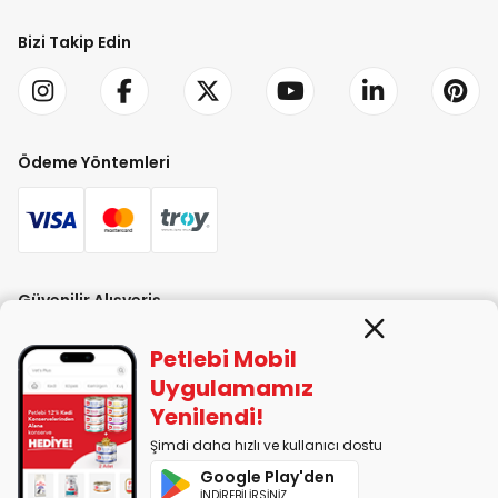
Bizi Takip Edin
Ödeme Yöntemleri
Güvenilir Alışveriş
Petlebi Mobil
Uygulamamız
Yenilendi!
Şimdi daha hızlı ve kullanıcı dostu
PETLEBİ EVCİL HAYVAN ÜRÜNLERİ PAZ. SAN. TİC. LTD. ŞTİ. Alaşarköy Mah.
Google Play'den
1. Alaşar Cad. No: 9 Osmangazi/Bursa
İNDİREBİLİRSİNİZ