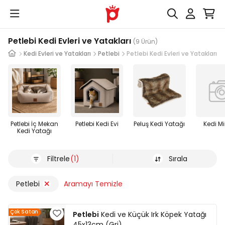
Petlebi Kedi Evleri ve Yatakları
(9 Ürün)
ünleri
Kedi Evleri ve Yatakları
Petlebi
Petlebi Kedi Evleri ve Yatakları
Petlebi İç Mekan
Petlebi Kedi Evi
Peluş Kedi Yatağı
Kedi M
Kedi Yatağı
Filtrele
(1)
Sırala
Petlebi
Aramayı Temizle
Çok Satan
Petlebi
Kedi ve Küçük Irk Köpek Yatağı
45x13cm (Gri)