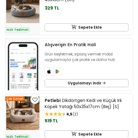
329 TL
Sepete Ekle
Hızlı Teslimat
Alışverişin En Pratik Hali
Ürün keşfetmek, sipariş vermek mobil
uygulamayla çok pratik ve daha hızlı.
Uygulamayı indir
Çok Satan
Petlebi
Dikdörtgen Kedi ve Küçük Irk
Köpek Yatağı 50x35x17cm (Bej) [S]
4,5
2
519 TL
Sepete Ekle
Hızlı Teslimat