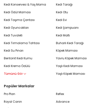
Kedi Konservesi & Yaş Mama
Kedi Tarağı
Kedi Ödül Maması
Kedi Otu
Kedi Taşıma Çantası
Kedi Evi
Kedi Oyuncakları
Kedi Şampuanı
Kedi Tuvaleti
Kedi Maltı
Kedi Tırmalama Tahtası
Buharlı Kedi Tarağı
Kedi Su Pınarı
Köpek Maması
Bentonit Kedi Kumu
Yavru Köpek Maması
Kedi Krema Ödülü
Yaşlı Kedi Maması
Tümünü Gör
Yaşlı Köpek Maması
Popüler Markalar
Pro Plan
Reflex
Royal Canin
Advance