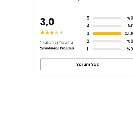
3,0
5
%
4
%
3
%10
2
%
1
Kullanıcı Yorumu
1
%
Yayınlanma Kriterleri
Yorum Yaz