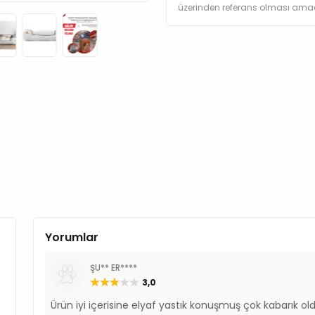
üzerinden referans olması amacı
Yorumlar
ŞU** ER****
3,0
Ürün iyi içerisine elyaf yastık konuşmuş çok kabarık old