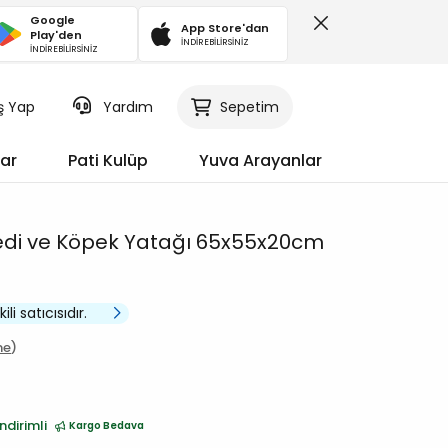
Google
App Store'dan
Play'den
İNDİREBİLİRSİNİZ
İNDİREBİLİRSİNİZ
iş Yap
Sepetim
Yardım
ar
Pati Kulüp
Yuva Arayanlar
i ve Köpek Yatağı 65x55x20cm
li satıcısıdır.
me
ndirimli
Kargo Bedava