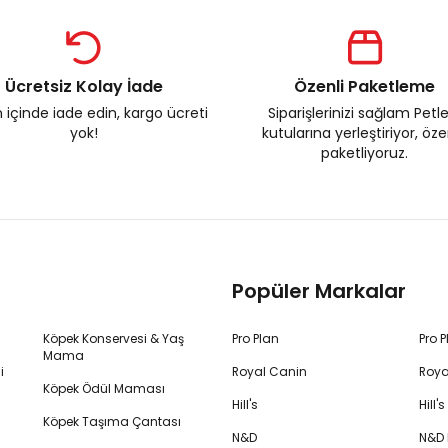
Ücretsiz Kolay İade
Özenli Paketleme
 içinde iade edin, kargo ücreti
Siparişlerinizi sağlam Petl
yok!
kutularına yerleştiriyor, öz
paketliyoruz.
Popüler Markalar
Köpek Konservesi & Yaş
Pro Plan
Pro 
Mama
i
Royal Canin
Roya
Köpek Ödül Maması
Hill's
Hill
Köpek Taşıma Çantası
N&D
N&D