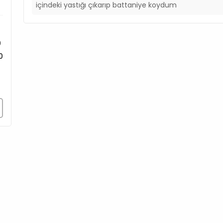
içindeki yastığı çıkarıp battaniye koydum
0
0
0
0
0