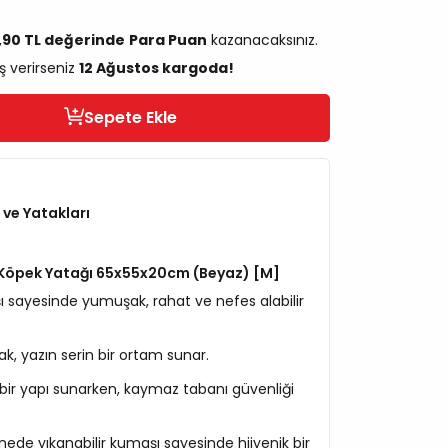
,90 TL değerinde
Para Puan
kazanacaksınız.
ş verirseniz
12 Ağustos kargoda!
Sepete Ekle
 ve Yatakları
Köpek Yatağı 65x55x20cm (Beyaz) [M]
aşı sayesinde yumuşak, rahat ve nefes alabilir
sıcak, yazın serin bir ortam sunar.
ir yapı sunarken, kaymaz tabanı güvenliği
nede yıkanabilir kumaşı sayesinde hijyenik bir