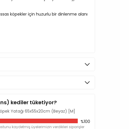
assas köpekler için huzurlu bir dinlenme alanı
ins) kediler tüketiyor?
öpek Yatağı 65x55x20cm (Beyaz) [M]
%100
stunu kaydetmiş üyelerimizin verdikleri siparişler