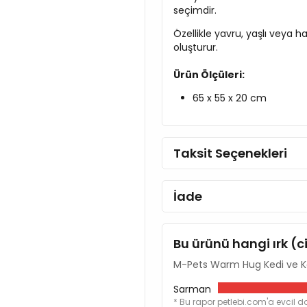
seçimdir.
Özellikle yavru, yaşlı veya h
oluşturur.
Ürün Ölçüleri:
65 x 55 x 20 cm
Taksit Seçenekleri
İade
Bu ürünü hangi ırk (c
M-Pets Warm Hug Kedi ve K
Sarman
* Bu rapor petlebi.com'a evcil do