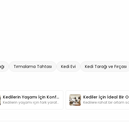
ağı
Tırmalama Tahtası
Kedi Evi
Kedi Tarağı ve Fırçası
Kedilerin Yaşamı İçin Konfor Sunan Ürünler
Kedilerin yaşamı için fark yaratan kedi ürünleri hakkında hazırladığımız bu yazımızda kedileri mutlu edebilecek öneriler bulabilirsiniz.