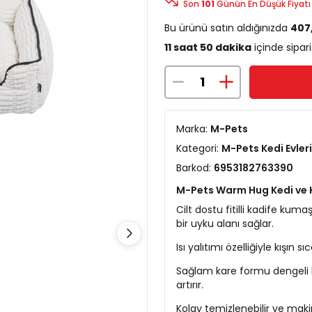
Son
101
Günün En Düşük Fiyatı
Bu ürünü satın aldığınızda
407
11 saat 50 dakika
içinde sipari
Marka:
M-Pets
Kategori:
M-Pets Kedi Evleri
Barkod:
6953182763390
M-Pets Warm Hug Kedi ve 
Cilt dostu fitilli kadife kum
bir uyku alanı sağlar.
Isı yalıtımı özelliğiyle kışın 
Sağlam kare formu dengeli b
artırır.
Kolay temizlenebilir ve maki