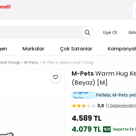
endi!
Üye Ol
Gir
gen
Markalar
Çok Satanlar
Kampanyal
Kedi Yatağı
M-Pets
M-Pets İç Mekan Kedi Yatağı
M-Pets
Warm Hug Ked
(Beyaz) [M]
Orijinal
Petlebi, M-Pets yetki
Ürün
3,0
1 Değerlendir
4.589 TL
4.079 TL
%11
Sepette Ek İ