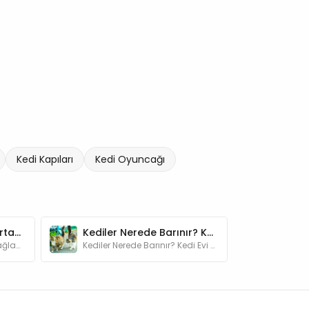
Kedi Kapıları
Kedi Oyuncağı
Kediler İçin İdeal Bir Ortam Nasıl Olmalı?
Kediler Nerede Barınır? Kedi Evi Ne İşe Yarar? Avantajları Nelerdir?
Kedilere rahat bir ortam sağlamak onların sağlıkları açısından önemlidir. Bu yazımızda kedilere ideal ortam sağlama yöntemlerini bulabilirsiniz.
Kediler Nerede Barınır? Kedi Evi Ne İşe Yarar? Avantajları Nelerdir? hakkındaki detayları yazımızda keşfedebilirsiniz.