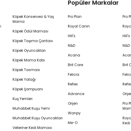
Popüler Markalar
Köpek Konservesi & Yaş
Pro Plan
Pro 
Mama
i
Royal Canin
Roya
Köpek Ödül Maması
Hill's
Hill
Köpek Taşıma Çantası
N&D
N&D
Köpek Oyuncakları
Acana
Aca
Köpek Mama Kabı
Brit Care
Brit
Köpek Tasması
Felicia
Feli
Köpek Yatağı
Reflex
Refl
Köpek Şampuanı
Advance
Orij
Kuş Yemleri
Orijen
Pro P
Muhabbet Kuşu Yemi
Mam
Wanpy
Muhabbet Kuşu Oyuncakları
Royal
Me-O
Ked
Veteriner Kedi Maması