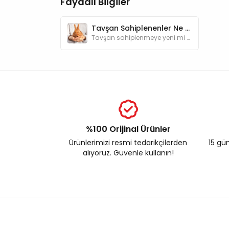
Faydalı Bilgiler
Tavşan Sahiplenenler Ne Almalı?
Tavşan sahiplenmeye yeni mi karar verdiniz? Bu rehber, tavşanınızın ihtiyaç duyacağı ekipmanlar, beslenme ve sağlık ürünleri hakkında bilgiler sunar.
%100 Orijinal Ürünler
Ürünlerimizi resmi tedarikçilerden
15 gün
alıyoruz. Güvenle kullanın!