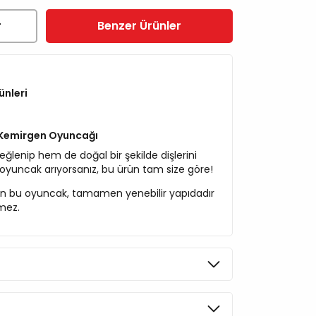
r
Benzer Ürünler
ünleri
f Kemirgen Oyuncağı
ğlenip hem de doğal bir şekilde dişlerini
r oyuncak arıyorsanız, bu ürün tam size göre!
len bu oyuncak, tamamen yenebilir yapıdadır
rmez.