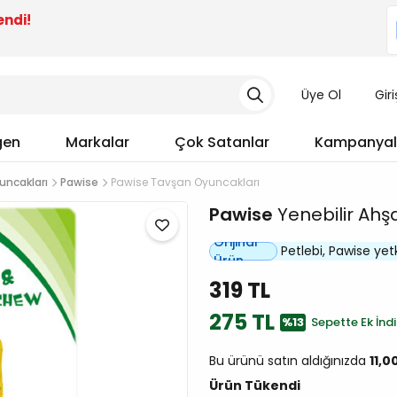
endi!
Üye Ol
Gir
gen
Markalar
Çok Satanlar
Kampanyal
uncakları
Pawise
Pawise Tavşan Oyuncakları
Pawise
Yenebilir Ahş
Orijinal
Petlebi, Pawise yetki
Ürün
319 TL
275 TL
%13
Sepette Ek İndi
Bu ürünü satın aldığınızda
11,0
Ürün Tükendi