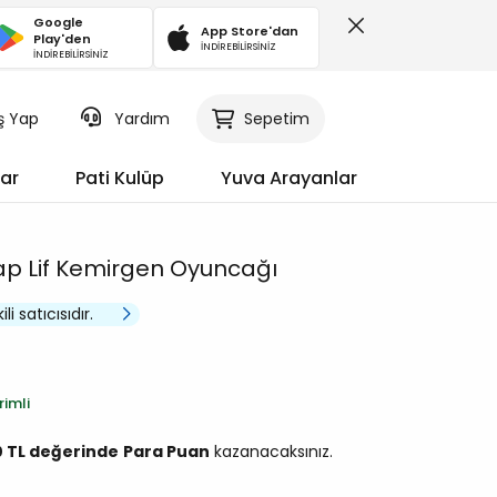
Google
App Store'dan
Play'den
İNDİREBİLİRSİNİZ
İNDİREBİLİRSİNİZ
iş Yap
Sepetim
Yardım
ar
Pati Kulüp
Yuva Arayanlar
ap Lif Kemirgen Oyuncağı
li satıcısıdır.
rimli
0 TL değerinde
Para Puan
kazanacaksınız.