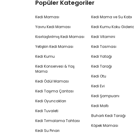
Popüler Kategoriler
Kedi Maması
Kedi Mama ve Su Kabı
Yavru Kedi Maması
Kedi Kumu Koku Gideric
Kısırlaştırılmış Kedi Maması
Kedi Vitamini
Yetişkin Kedi Maması
Kedi Tasması
Kedi Kumu
Kedi Yatağı
Kedi Konservesi & Yaş
Kedi Tarağı
Mama
Kedi Otu
Kedi Ödül Maması
Kedi Evi
Kedi Taşıma Çantası
Kedi Şampuanı
Kedi Oyuncakları
Kedi Maltı
Kedi Tuvaleti
Buharlı Kedi Tarağı
Kedi Tırmalama Tahtası
Köpek Maması
Kedi Su Pınarı