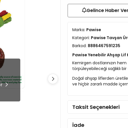
Gelince Haber Ve
Marka:
Pawise
Kategori:
Pawise Tavşan Ür
Barkod:
8886467591235
Pawise Yenebilir Ahşap Li
Kemirgen dostlarınızın hem e
törpüleyebileceği sağlıklı bi
!
Doğal ahşap liflerden üreti
ve hiçbir zararlı madde içe
ör
Taksit Seçenekleri
İade