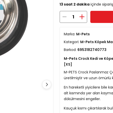
13 saat 2 dakika
içinde sipariş
Marka:
M-Pets
Kategori:
M-Pets Köpek Ma
Barkod:
6953182740773
M-Pets Crock Kedi ve Köpe
[XS]
M-PETS Crock Paslanmaz Çel
üretilmiştir ve uzun ömürlü 
En hareketli yiyicilere bile 
alt kısmında yer alan kaym
dökülmesini engeller.
Kauçuk kısmı çıkartılarak bu