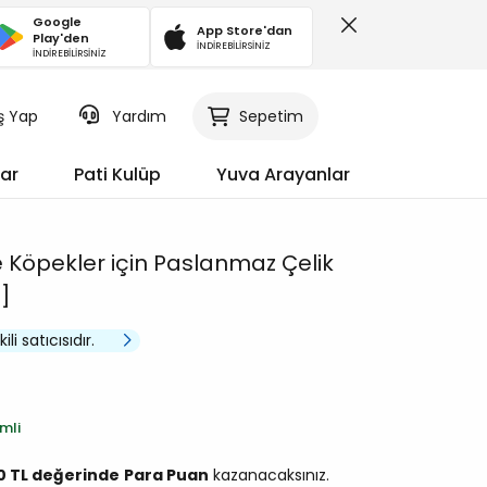
Google
App Store'dan
Play'den
İNDİREBİLİRSİNİZ
İNDİREBİLİRSİNİZ
iş Yap
Sepetim
Yardım
ar
Pati Kulüp
Yuva Arayanlar
 Köpekler için Paslanmaz Çelik
]
li satıcısıdır.
imli
50 TL değerinde
Para Puan
kazanacaksınız.