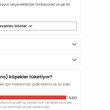
boyut seçenekleriyle fonksiyonel ve şık bir
evamını Göster
n üretilmiştir.
uçuk halka mevcuttur.
yapıdadır.
abilir. (Kauçuk çıkarılmalıdır.)
ur.
ins) köpekler tüketiyor?
ler için Paslanmaz Çelik Mama ve Su Kabı
%100
stunu kaydetmiş üyelerimizin verdikleri siparişler
yla otomatik olarak derlenmiştir.