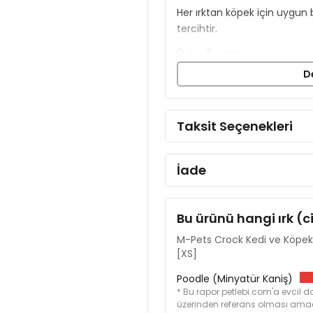
Her ırktan köpek için uygun 
tercihtir.
Ürün Özellikleri
D
Paslanmaz çelik gövdede
Alt kısmında kaymaz ka
Sağlam ve uzun ömürlü 
Taksit Seçenekleri
Bulaşık makinesinde yıkan
Mama ve su için uygund
İade
Ürün Ölçüleri:
15 x 15 x 3,5 cm
Bu ürünü hangi ırk (c
M-Pets Crock Kedi ve Köpek
[XS]
Poodle (Minyatür Kaniş)
* Bu rapor petlebi.com'a evcil do
üzerinden referans olması amacı