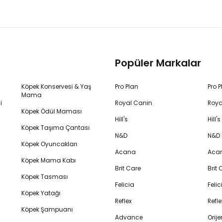
Popüler Markalar
Köpek Konservesi & Yaş
Pro Plan
Pro 
Mama
i
Royal Canin
Roya
Köpek Ödül Maması
Hill's
Hill
Köpek Taşıma Çantası
N&D
N&D
Köpek Oyuncakları
Acana
Aca
Köpek Mama Kabı
Brit Care
Brit
Köpek Tasması
Felicia
Feli
Köpek Yatağı
Reflex
Refl
Köpek Şampuanı
Advance
Orij