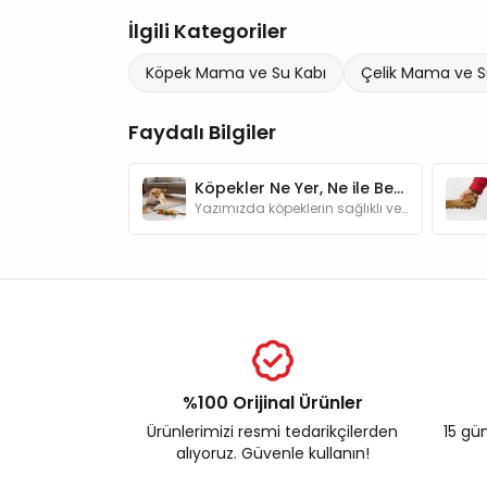
İlgili Kategoriler
Köpek Mama ve Su Kabı
Çelik Mama ve S
Faydalı Bilgiler
Köpekler Ne Yer, Ne ile Beslenir?
Yazımızda köpeklerin sağlıklı ve dengeli beslenmesi için gerekli besin grupları hakkında bilgi ve "Köpekler ne yer?" sorusunun yanıtlar bulabilirsiniz
%100 Orijinal Ürünler
Ürünlerimizi resmi tedarikçilerden
15 gün
alıyoruz. Güvenle kullanın!