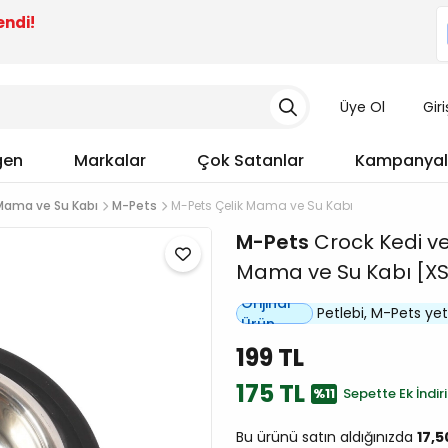
endi!
Üye Ol
Gir
gen
Markalar
Çok Satanlar
Kampanyal
 Mama ve Su Kabı
M-Pets
M-Pets Çelik Mama ve Su Kabı
M-Pets
Crock Kedi ve
Mama ve Su Kabı [XS
Orijinal
Petlebi, M-Pets yetki
Ürün
199 TL
175 TL
%11
Sepette Ek İndir
Bu ürünü satın aldığınızda
17,