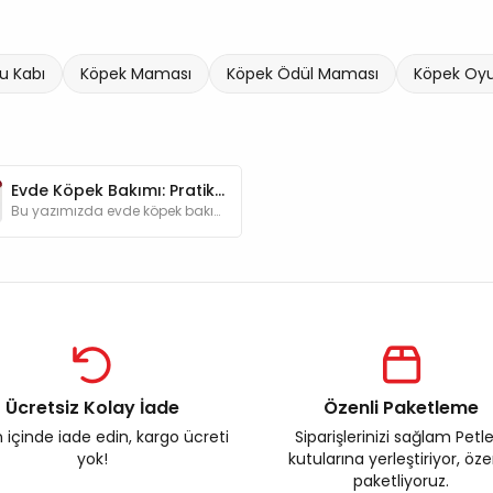
u Kabı
Köpek Maması
Köpek Ödül Maması
Köpek Oy
Evde Köpek Bakımı: Pratik İpuçları ve Gündelik Rutinler
Bu yazımızda evde köpek bakımıyla ilgili bilmeniz gerekenleri ve oluşturmanız gereken rutinleri adım adım ele alacağız.
Ücretsiz Kolay İade
Özenli Paketleme
 içinde iade edin, kargo ücreti
Siparişlerinizi sağlam Petl
yok!
kutularına yerleştiriyor, öz
paketliyoruz.