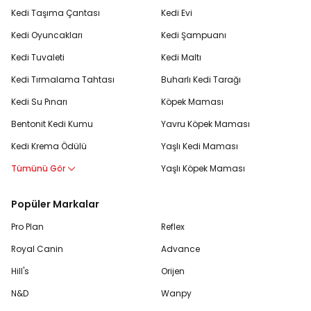
Kedi Taşıma Çantası
Kedi Evi
Kedi Oyuncakları
Kedi Şampuanı
Kedi Tuvaleti
Kedi Maltı
Kedi Tırmalama Tahtası
Buharlı Kedi Tarağı
Kedi Su Pınarı
Köpek Maması
Bentonit Kedi Kumu
Yavru Köpek Maması
Kedi Krema Ödülü
Yaşlı Kedi Maması
Tümünü Gör
Yaşlı Köpek Maması
Popüler Markalar
Pro Plan
Reflex
Royal Canin
Advance
Hill's
Orijen
N&D
Wanpy