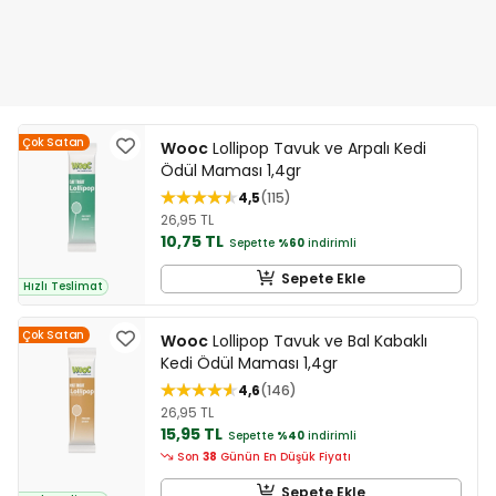
Çok Satan
Wooc
Lollipop Tavuk ve Arpalı Kedi
Ödül Maması 1,4gr
4,5
115
26,95 TL
10,75 TL
Sepette
%60
indirimli
Sepete Ekle
Hızlı Teslimat
Çok Satan
Wooc
Lollipop Tavuk ve Bal Kabaklı
Kedi Ödül Maması 1,4gr
4,6
146
26,95 TL
15,95 TL
Sepette
%40
indirimli
Son
38
Günün En Düşük Fiyatı
Sepete Ekle