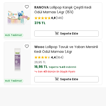
RANOVA
Lollipop Karışık Çeşitli Kedi
Ödül Maması 1,4gr (15'li)
4,8
146
375 TL
Sepete Ekle
Hızlı Teslimat
Wooc
Lollipop Tavuk ve Yaban Mersinli
Kedi Ödül Maması 1,4gr
4,4
164
26,95 TL
15,95 TL
Sepette
%40
indirimli
Son
43
Günün En Düşük Fiyatı
Sepete Ekle
Hızlı Teslimat