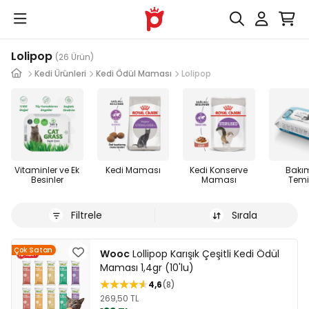
Lolipop
(26 Ürün)
Kedi Ürünleri
Kedi Ödül Maması
Lolipop
Vitaminler ve Ek
Kedi Maması
Kedi Konserve
Bakı
Besinler
Maması
Temiz
Filtrele
Sırala
Çok Satan
Wooc
Lollipop Karışık Çeşitli Kedi Ödül
Maması 1,4gr (10'lu)
4,6
8
269,50 TL