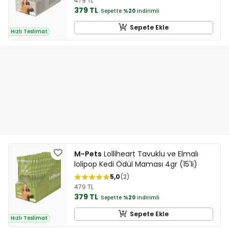
479 TL
379 TL
Sepette
%20
indirimli
Sepete Ekle
Hızlı Teslimat
M-Pets
Lolliheart Tavuklu ve Elmalı
lolipop Kedi Ödül Maması 4gr (15'li)
5,0
2
479 TL
379 TL
Sepette
%20
indirimli
Sepete Ekle
Hızlı Teslimat