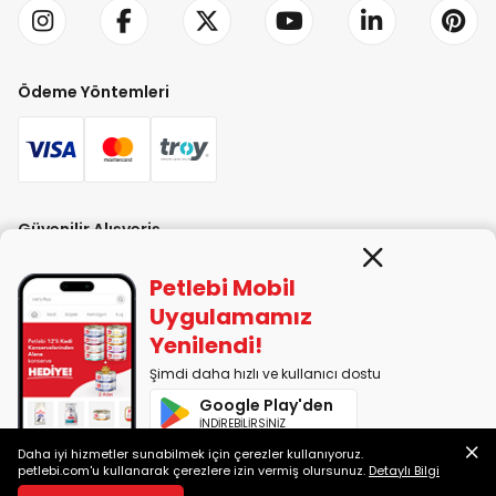
Ödeme Yöntemleri
Güvenilir Alışveriş
Petlebi Mobil
Uygulamamız
Yenilendi!
Şimdi daha hızlı ve kullanıcı dostu
PETLEBİ EVCİL HAYVAN ÜRÜNLERİ PAZ. SAN. TİC. LTD. ŞTİ. Alaşarköy Mah.
Google Play'den
1. Alaşar Cad. No: 9 Osmangazi/Bursa
İNDİREBİLİRSİNİZ
7290599225 vergi numarasıyla Uludağ Vergi Dairesi'ne bağlıdır.
Daha iyi hizmetler sunabilmek için çerezler kullanıyoruz.
App Store'dan
petlebi.com'u kullanarak çerezlere izin vermiş olursunuz.
Detaylı Bilgi
İNDİREBİLİRSİNİZ
2014-2026 © petlebi.com v11.89.0