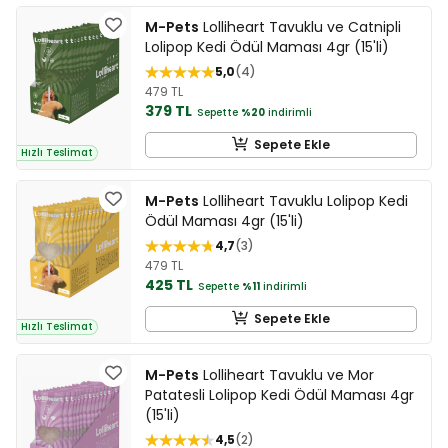
M-Pets
Lolliheart Tavuklu ve Catnipli
Lolipop Kedi Ödül Maması 4gr (15'li)
5,0
4
479 TL
379 TL
Sepette
%20
indirimli
Sepete Ekle
Hızlı Teslimat
M-Pets
Lolliheart Tavuklu Lolipop Kedi
Ödül Maması 4gr (15'li)
4,7
3
479 TL
425 TL
Sepette
%11
indirimli
Sepete Ekle
Hızlı Teslimat
M-Pets
Lolliheart Tavuklu ve Mor
Patatesli Lolipop Kedi Ödül Maması 4gr
(15'li)
4,5
2