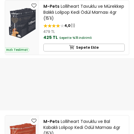
M-Pets
Lolliheart Tavuklu ve Mürekkep
Balıklı Lolipop Kedi Ödül Maması 4gr
(15'li)
4,0
1
479 TL
425 TL
Sepette
%11
indirimli
Sepete Ekle
Hızlı Teslimat
M-Pets
Lolliheart Tavuklu ve Bal
Kabaklı Lolipop Kedi Ödül Maması 4gr
(15'li)