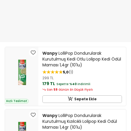
Wanpy
LolliPop Dondurularak
Kurutulmuş Kedi Otlu Lolipop Kedi Ödül
Maması 1,4gr (10'lu)
5,0
1
299 TL
179 TL
Sepette
%40
indirimli
Son
59
Günün En Düşük Fiyatı
Sepete Ekle
Hızlı Teslimat
Wanpy
LolliPop Dondurularak
Kurutulmuş Kızılcıklı Lolipop Kedi Ödül
Maması 1,4gr (10'lu)