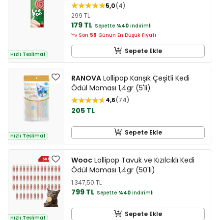
5,0
4
299 TL
179 TL
Sepette
%40
indirimli
Son
59
Günün En Düşük Fiyatı
Sepete Ekle
Hızlı Teslimat
RANOVA
Lollipop Karışık Çeşitli Kedi
Ödül Maması 1,4gr (5'li)
4,6
74
205 TL
Sepete Ekle
Hızlı Teslimat
Wooc
Lollipop Tavuk ve Kızılcıklı Kedi
Ödül Maması 1,4gr (50'li)
1.347,50 TL
799 TL
Sepette
%40
indirimli
Sepete Ekle
Hızlı Teslimat