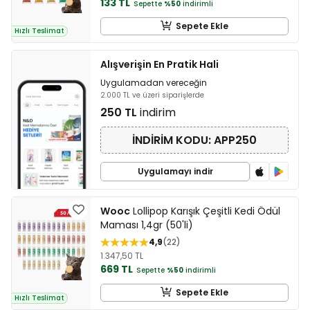
133 TL
Sepette
%50
indirimli
Sepete Ekle
Hızlı Teslimat
Alışverişin En Pratik Hali
Uygulamadan vereceğin
2.000 TL ve üzeri siparişlerde
250 TL
indirim
İNDİRİM KODU: APP250
Uygulamayı indir
Wooc
Lollipop Karışık Çeşitli Kedi Ödül
Maması 1,4gr (50'li)
4,9
22
1.347,50 TL
669 TL
Sepette
%50
indirimli
Sepete Ekle
Hızlı Teslimat