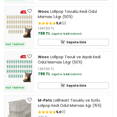
Wooc
Lollipop Tavuklu Kedi Ödül
Maması 1,4gr (50'li)
5,0
2
1.347,50 TL
799 TL
Sepette
%40
indirimli
Sepete Ekle
Hızlı Teslimat
Wooc
Lollipop Tavuk ve Arpalı Kedi
Ödül Maması 1,4gr (50'li)
1.347,50 TL
799 TL
Sepette
%40
indirimli
Sepete Ekle
Hızlı Teslimat
M-Pets
Lolliheart Tavuklu ve Sütlü
Lolipop Kedi Ödül Maması 4gr (15'li)
5,0
1