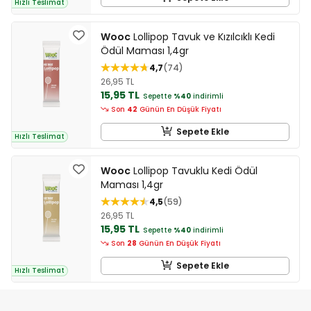
Hızlı Teslimat
Wooc
Lollipop Tavuk ve Kızılcıklı Kedi
Ödül Maması 1,4gr
4,7
74
26,95 TL
15,95 TL
Sepette
%40
indirimli
Son
42
Günün En Düşük Fiyatı
Sepete Ekle
Hızlı Teslimat
Wooc
Lollipop Tavuklu Kedi Ödül
Maması 1,4gr
4,5
59
26,95 TL
15,95 TL
Sepette
%40
indirimli
Son
28
Günün En Düşük Fiyatı
Sepete Ekle
Hızlı Teslimat