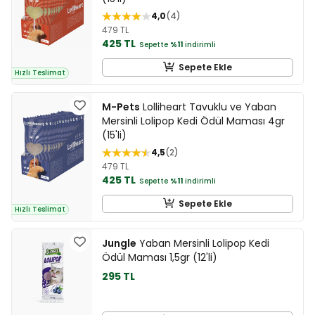
4,0
4
479 TL
425 TL
Sepette
%11
indirimli
Sepete Ekle
Hızlı Teslimat
M-Pets
Lolliheart Tavuklu ve Yaban
Mersinli Lolipop Kedi Ödül Maması 4gr
(15'li)
4,5
2
479 TL
425 TL
Sepette
%11
indirimli
Sepete Ekle
Hızlı Teslimat
Jungle
Yaban Mersinli Lolipop Kedi
Ödül Maması 1,5gr (12'li)
295 TL