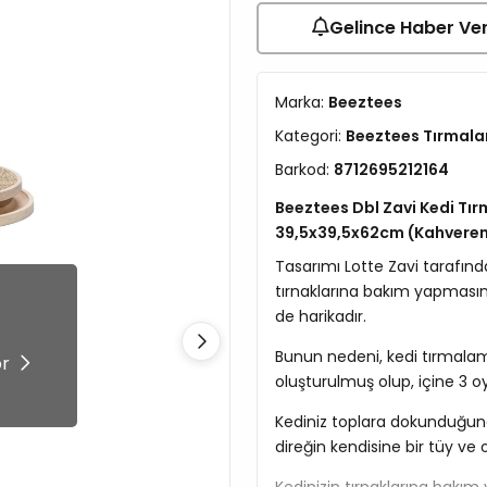
Gelince Haber Ve
Marka:
Beeztees
Kategori:
Beeztees Tırmal
Barkod:
8712695212164
Beeztees Dbl Zavi Kedi Tı
39,5x39,5x62cm (Kahveren
Tasarımı Lotte Zavi tarafınd
tırnaklarına bakım yapması
de harikadır.
!
Bunun nedeni, kedi tırmalama
ör
oluşturulmuş olup, içine 3 oy
Kediniz toplara dokunduğund
direğin kendisine bir tüy ve 