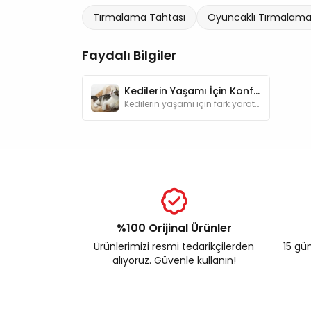
Tırmalama Tahtası
Oyuncaklı Tırmalama 
Faydalı Bilgiler
Kedilerin Yaşamı İçin Konfor Sunan Ürünler
Kedilerin yaşamı için fark yaratan kedi ürünleri hakkında hazırladığımız bu yazımızda kedileri mutlu edebilecek öneriler bulabilirsiniz.
%100 Orijinal Ürünler
Ürünlerimizi resmi tedarikçilerden
15 gün
alıyoruz. Güvenle kullanın!