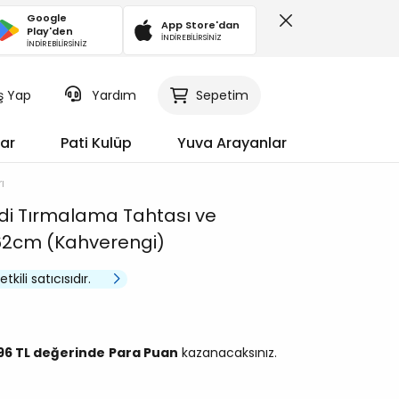
Google
App Store'dan
Play'den
İNDİREBİLİRSİNİZ
İNDİREBİLİRSİNİZ
iş Yap
Sepetim
Yardım
ar
Pati Kulüp
Yuva Arayanlar
ı
di Tırmalama Tahtası ve
62cm (Kahverengi)
kili satıcısıdır.
,96 TL değerinde
Para Puan
kazanacaksınız.