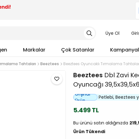
endi!
Üye Ol
Gir
gen
Markalar
Çok Satanlar
Kampanyal
ırmalama Tahtaları
Beeztees
Beeztees Oyuncaklı Tırmalama Tahtalar
Beeztees
Dbl Zavi Ke
Oyuncağı 39,5x39,5x
Orijinal
Petlebi, Beeztees yet
Ürün
5.499 TL
Bu ürünü satın aldığınızda
219
Ürün Tükendi