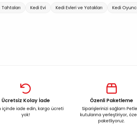
Tahtaları
Kedi Evi
Kedi Evleri ve Yatakları
Kedi Oyunc
Ücretsiz Kolay İade
Özenli Paketleme
 içinde iade edin, kargo ücreti
Siparişlerinizi sağlam Petl
yok!
kutularına yerleştiriyor, öz
paketliyoruz.