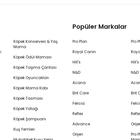
Popüler Markalar
Köpek Konservesi & Yaş
Pro Plan
Pro 
Mama
i
Royal Canin
Roya
Köpek Ödül Maması
Hill's
Hill
Köpek Taşıma Çantası
N&D
N&D
Köpek Oyuncakları
Acana
Aca
Köpek Mama Kabı
Brit Care
Brit
Köpek Tasması
Felicia
Feli
Köpek Yatağı
Reflex
Refl
Köpek Şampuanı
Advance
Orij
Kuş Yemleri
Orijen
Pro P
Muhabbet Kuşu Yemi
Mam