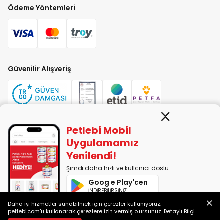
Ödeme Yöntemleri
Güvenilir Alışveriş
Petlebi Mobil
PETLEBİ EVCİL HAYVAN ÜRÜNLERİ PAZ. SAN. TİC. LTD. ŞTİ. Alaşarköy Mah.
Uygulamamız
1. Alaşar Cad. No: 9 Osmangazi/Bursa
Yenilendi!
7290599225 vergi numarasıyla Uludağ Vergi Dairesi'ne bağlıdır.
Şimdi daha hızlı ve kullanıcı dostu
Google Play'den
2014-2026 © petlebi.com v11.89.0
İNDİREBİLİRSİNİZ
Bursa'da sevgiyle yapıldı.
Daha iyi hizmetler sunabilmek için çerezler kullanıyoruz.
App Store'dan
petlebi.com'u kullanarak çerezlere izin vermiş olursunuz.
Detaylı Bilgi
İNDİREBİLİRSİNİZ