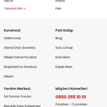
Felicia
Proline
Tümünü Gör
Felix
Kurumsal
Pati Kulüp
Hakkımızda
Blog
Orijinal Ürün Garantisi
Soru Cevap
Petlebi Partner Fırsatları
Kedi Irkları
Müşterilerimiz Anlatıyor
Köpek Irkları
İletişim
Yardım Merkezi
Müşteri Hizmetleri
0850 255 10 01
Sık Sorulan Sorular
Pazartesi - Cumartesi
Mesafeli Satış Sözleşmesi