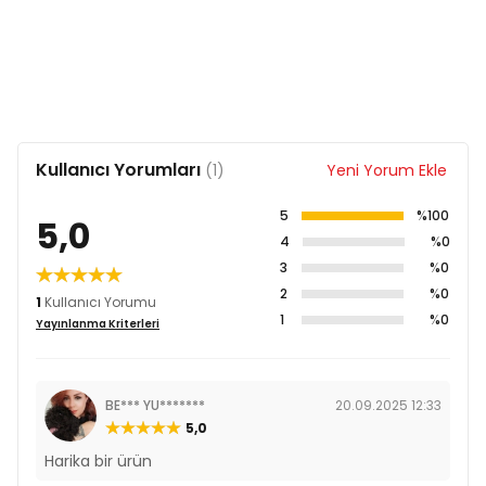
Kullanıcı Yorumları
(1)
Yeni Yorum Ekle
5
%100
5,0
4
%0
3
%0
2
%0
1
Kullanıcı Yorumu
1
%0
Yayınlanma Kriterleri
BE*** YU*******
20.09.2025 12:33
5,0
Harika bir ürün