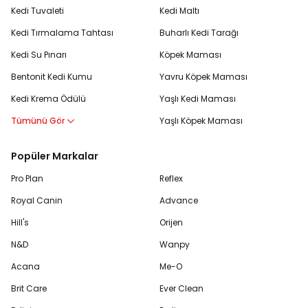
Kedi Tuvaleti
Kedi Maltı
Kedi Tırmalama Tahtası
Buharlı Kedi Tarağı
Kedi Su Pınarı
Köpek Maması
Bentonit Kedi Kumu
Yavru Köpek Maması
Kedi Krema Ödülü
Yaşlı Kedi Maması
Tümünü Gör
Yaşlı Köpek Maması
Popüler Markalar
Pro Plan
Reflex
Royal Canin
Advance
Hill's
Orijen
N&D
Wanpy
Acana
Me-O
Brit Care
Ever Clean