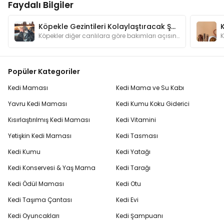
Faydalı Bilgiler
Köpekle Gezintileri Kolaylaştıracak Şeyler
Köpekler diğer canlılara göre bakımları açısından bizlere daha bağımlı hayvanlardır. Gezintilere çıkarken dikkat etmemiz gerekenleri biliyor muyuz?
Popüler Kategoriler
Kedi Maması
Kedi Mama ve Su Kabı
Yavru Kedi Maması
Kedi Kumu Koku Giderici
Kısırlaştırılmış Kedi Maması
Kedi Vitamini
Yetişkin Kedi Maması
Kedi Tasması
Kedi Kumu
Kedi Yatağı
Kedi Konservesi & Yaş Mama
Kedi Tarağı
Kedi Ödül Maması
Kedi Otu
Kedi Taşıma Çantası
Kedi Evi
Kedi Oyuncakları
Kedi Şampuanı