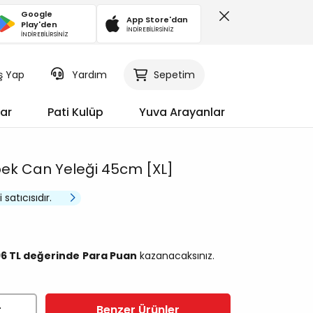
Google
App Store'dan
Play'den
İNDİREBİLİRSİNİZ
İNDİREBİLİRSİNİZ
iş Yap
Sepetim
Yardım
ar
Pati Kulüp
Yuva Arayanlar
pek Can Yeleği 45cm [XL]
 satıcısıdır.
96 TL değerinde
Para Puan
kazanacaksınız.
r
Benzer Ürünler