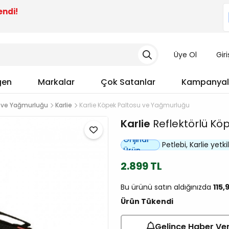
endi!
Üye Ol
Gir
gen
Markalar
Çok Satanlar
Kampanyal
 ve Yağmurluğu
Karlie
Karlie Köpek Paltosu ve Yağmurluğu
Karlie
Reflektörlü Kö
Orijinal
Petlebi, Karlie yetkili
Ürün
2.899 TL
Bu ürünü satın aldığınızda
115,
Ürün Tükendi
Gelince Haber Ve