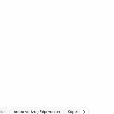
arı
Araba ve Araç Ekipmanları
Köpek Kemiği
Bahçe Ü