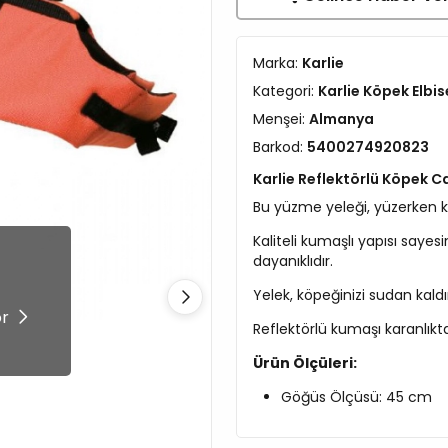
Marka:
Karlie
Kategori:
Karlie Köpek Elbis
Menşei:
Almanya
Barkod:
5400274920823
Karlie Reflektörlü Köpek C
Bu yüzme yeleği, yüzerken k
Kaliteli kumaşlı yapısı saye
dayanıklıdır.
!
Yelek, köpeğinizi sudan kald
ör
Reflektörlü kumaşı karanlıkt
Ürün Ölçüleri:
Göğüs Ölçüsü: 45 cm