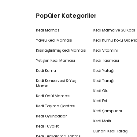
Popüler Kategoriler
Kedi Maması
Kedi Mama ve Su Kabı
Yavru Kedi Maması
Kedi Kumu Koku Gideric
Kısırlaştırılmış Kedi Maması
Kedi Vitamini
Yetişkin Kedi Maması
Kedi Tasması
Kedi Kumu
Kedi Yatağı
Kedi Konservesi & Yaş
Kedi Tarağı
Mama
Kedi Otu
Kedi Ödül Maması
Kedi Evi
Kedi Taşıma Çantası
Kedi Şampuanı
Kedi Oyuncakları
Kedi Maltı
Kedi Tuvaleti
Buharlı Kedi Tarağı
Kedi Tırmalama Tahtası