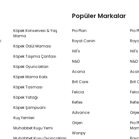
Popüler Markalar
Köpek Konservesi & Yaş
Pro Plan
Pro 
Mama
i
Royal Canin
Roya
Köpek Ödül Maması
Hill's
Hill
Köpek Taşıma Çantası
N&D
N&D
Köpek Oyuncakları
Acana
Aca
Köpek Mama Kabı
Brit Care
Brit
Köpek Tasması
Felicia
Feli
Köpek Yatağı
Reflex
Refl
Köpek Şampuanı
Advance
Orij
Kuş Yemleri
Orijen
Pro P
Muhabbet Kuşu Yemi
Mam
Wanpy
Muhabbet Kuşu Oyuncakları
Royal