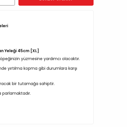
eleri
an Yeleği 45cm [XL]
öpeğinizin yüzmesine yardımcı olacaktır.
sinde yırtılma kopma gibi durumlara karşı
ıracak bir tutamağa sahiptir.
a parlamaktadır.