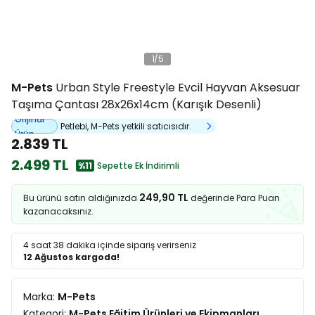
1
/
5
M-Pets
Urban Style Freestyle Evcil Hayvan Aksesuar
Taşıma Çantası 28x26x14cm (Karışık Desenli)
Orijinal
Petlebi, M-Pets yetkili satıcısıdır.
Ürün
2.839 TL
2.499 TL
%11
Sepette Ek İndirimli
249,90 TL
Bu ürünü satın aldığınızda
değerinde Para Puan
kazanacaksınız.
4 saat 38 dakika
içinde sipariş verirseniz
12 Ağustos kargoda!
Marka:
M-Pets
Kategori:
M-Pets Eğitim Ürünleri ve Ekipmanları