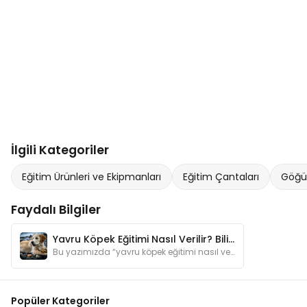
İlgili Kategoriler
Eğitim Ürünleri ve Ekipmanları
Eğitim Çantaları
Göğü
Faydalı Bilgiler
Yavru Köpek Eğitimi Nasıl Verilir? Bilinmesi Gereken 8 Konu
Bu yazımızda “yavru köpek eğitimi nasıl verilir?” sorusunun yanıtlarını keşfetmenizi sağlayacak öneriler bulabilirsiniz.
Popüler Kategoriler