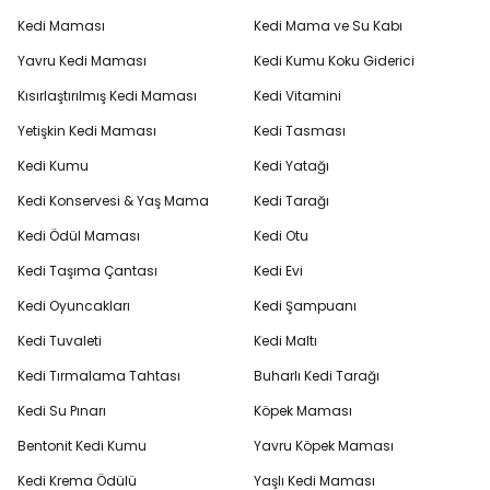
Kedi Maması
Kedi Mama ve Su Kabı
Yavru Kedi Maması
Kedi Kumu Koku Giderici
Kısırlaştırılmış Kedi Maması
Kedi Vitamini
Yetişkin Kedi Maması
Kedi Tasması
Kedi Kumu
Kedi Yatağı
Kedi Konservesi & Yaş Mama
Kedi Tarağı
Kedi Ödül Maması
Kedi Otu
Kedi Taşıma Çantası
Kedi Evi
Kedi Oyuncakları
Kedi Şampuanı
Kedi Tuvaleti
Kedi Maltı
Kedi Tırmalama Tahtası
Buharlı Kedi Tarağı
Kedi Su Pınarı
Köpek Maması
Bentonit Kedi Kumu
Yavru Köpek Maması
Kedi Krema Ödülü
Yaşlı Kedi Maması