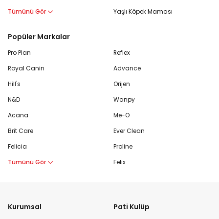
Tümünü Gör
Yaşlı Köpek Maması
Popüler Markalar
Pro Plan
Reflex
Royal Canin
Advance
Hill's
Orijen
N&D
Wanpy
Acana
Me-O
Brit Care
Ever Clean
Felicia
Proline
Tümünü Gör
Felix
Kurumsal
Pati Kulüp