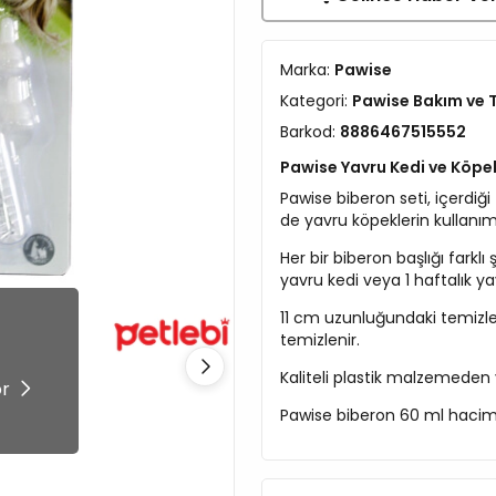
Marka:
Pawise
Kategori:
Pawise Bakım ve T
Barkod:
8886467515552
Pawise Yavru Kedi ve Köpe
Pawise biberon seti, içerdiğ
de yavru köpeklerin kullanım
Her bir biberon başlığı farkl
yavru kedi veya 1 haftalık ya
11 cm uzunluğundaki temizle
temizlenir.
!
Kaliteli plastik malzemeden y
ör
Pawise biberon 60 ml haciml