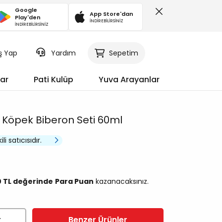
Google
App Store'dan
Play'den
İNDİREBİLİRSİNİZ
İNDİREBİLİRSİNİZ
iş Yap
Sepetim
Yardım
ar
Pati Kulüp
Yuva Arayanlar
 Köpek Biberon Seti 60ml
li satıcısıdır.
0 TL değerinde
Para Puan
kazanacaksınız.
r
Benzer Ürünler