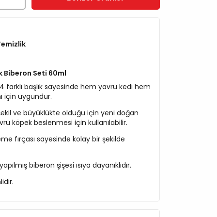
emizlik
k Biberon Seti 60ml
i 4 farklı başlık sayesinde hem yavru kedi hem
ı için uygundur.
ı şekil ve büyüklükte olduğu için yeni doğan
vru köpek beslenmesi için kullanılabilir.
me fırçası sayesinde kolay bir şekilde
apılmış biberon şişesi ısıya dayanıklıdır.
idir.