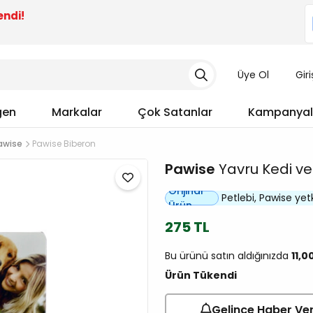
endi!
Üye Ol
Gir
gen
Markalar
Çok Satanlar
Kampanyal
awise
Pawise Biberon
Pawise
Yavru Kedi ve
Orijinal
Petlebi, Pawise yetki
Ürün
275 TL
Bu ürünü satın aldığınızda
11,0
Ürün Tükendi
Gelince Haber Ve