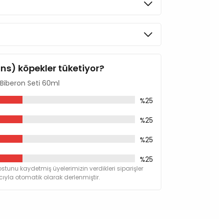
ins) köpekler tüketiyor?
Biberon Seti 60ml
%25
%25
%25
%25
stunu kaydetmiş üyelerimizin verdikleri siparişler
yla otomatik olarak derlenmiştir.