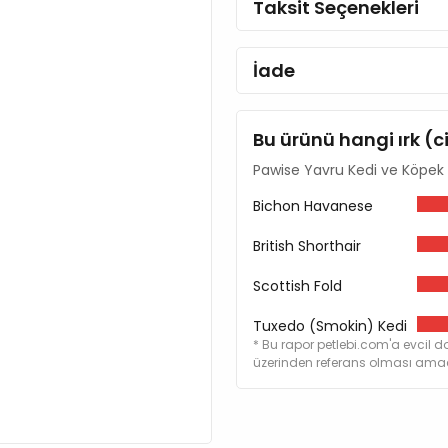
Taksit Seçenekleri
İade
Bu ürünü hangi ırk (c
Pawise Yavru Kedi ve Köpek 
Bichon Havanese
British Shorthair
Scottish Fold
Tuxedo (Smokin) Kedi
* Bu rapor petlebi.com'a evcil do
üzerinden referans olması amacı