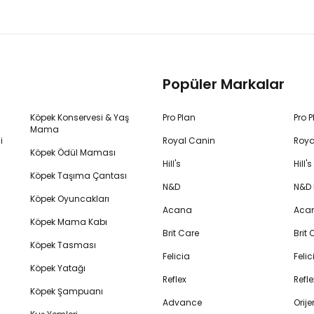
Popüler Markalar
Köpek Konservesi & Yaş
Pro Plan
Pro 
Mama
i
Royal Canin
Roya
Köpek Ödül Maması
Hill's
Hill
Köpek Taşıma Çantası
N&D
N&D
Köpek Oyuncakları
Acana
Aca
Köpek Mama Kabı
Brit Care
Brit
Köpek Tasması
Felicia
Feli
Köpek Yatağı
Reflex
Refl
Köpek Şampuanı
Advance
Orij