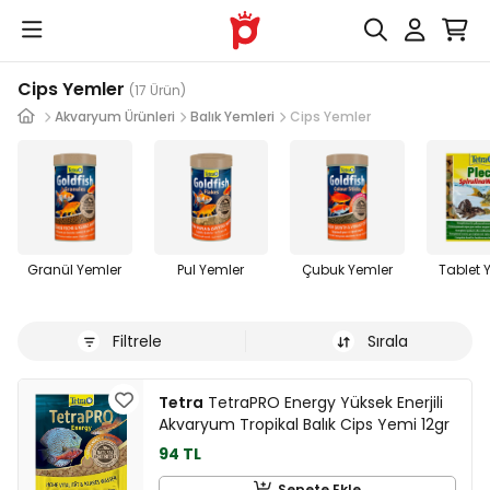
Cips Yemler
(17 Ürün)
Akvaryum Ürünleri
Balık Yemleri
Cips Yemler
Granül Yemler
Pul Yemler
Çubuk Yemler
Tablet 
Filtrele
Sırala
Tetra
TetraPRO Energy Yüksek Enerjili
Akvaryum Tropikal Balık Cips Yemi 12gr
94 TL
Sepete Ekle