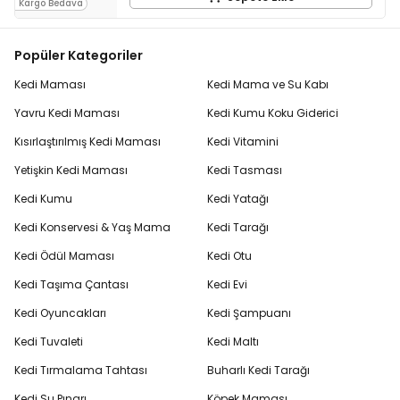
Kargo Bedava
Popüler Kategoriler
Kedi Maması
Kedi Mama ve Su Kabı
Yavru Kedi Maması
Kedi Kumu Koku Giderici
Kısırlaştırılmış Kedi Maması
Kedi Vitamini
Yetişkin Kedi Maması
Kedi Tasması
Kedi Kumu
Kedi Yatağı
Kedi Konservesi & Yaş Mama
Kedi Tarağı
Kedi Ödül Maması
Kedi Otu
Kedi Taşıma Çantası
Kedi Evi
Kedi Oyuncakları
Kedi Şampuanı
Kedi Tuvaleti
Kedi Maltı
Kedi Tırmalama Tahtası
Buharlı Kedi Tarağı
Kedi Su Pınarı
Köpek Maması