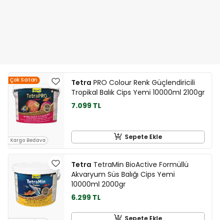
Çok Satan
Tetra
PRO Colour Renk Güçlendiricili
Tropikal Balık Cips Yemi 10000ml 2100gr
7.099 TL
Sepete Ekle
Kargo Bedava
Tetra
TetraMin BioActive Formüllü
Akvaryum Süs Balığı Cips Yemi
10000ml 2000gr
6.299 TL
Sepete Ekle