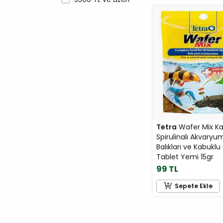
Tetra
Wafer Mix Kar
Spirulinalı Akvaryu
Balıkları ve Kabuklu
Tablet Yemi 15gr
99 TL
Sepete Ekle