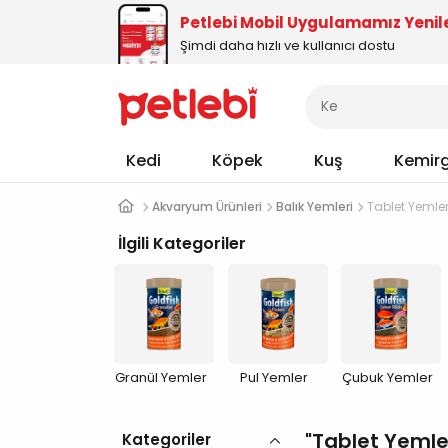
Petlebi Mobil Uygulamamız Yenil
Şimdi daha hızlı ve kullanıcı dostu
Kedi
Köpek
Kuş
Kemir
Akvaryum Ürünleri
Balık Yemleri
Tablet Yemle
İlgili Kategoriler
Granül Yemler
Pul Yemler
Çubuk Yemler
Tablet Yemle
Kategoriler