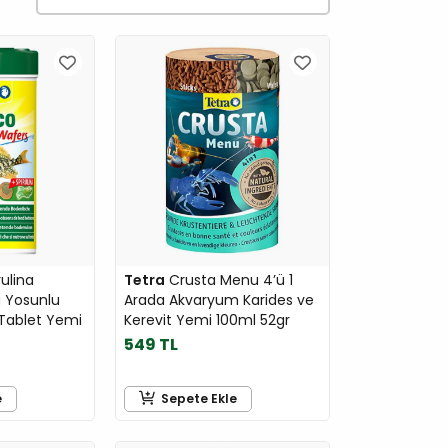
ulina
Tetra
Crusta Menu 4’ü 1
a Yosunlu
Arada Akvaryum Karides ve
 Tablet Yemi
Kerevit Yemi 100ml 52gr
549 TL
e
Sepete Ekle