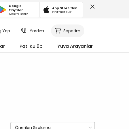
Google
App Store'dan
Play'den
İNDİREBİLİRSİNİZ
İNDİREBİLİRSİNİZ
iş Yap
Sepetim
Yardım
ar
Pati Kulüp
Yuva Arayanlar