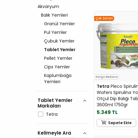
Akvaryum
Balık Yemleri
Çok Satan
Granül Yemler
Pul Yemler
Çubuk Yemler
Tablet Yemler
Pellet Yemler
Cips Yemler
Kaplumbağa
Kargo Bedava
Yemleri
Tetra
Pleco Spiruli
Wafers Spirulina Y
Otçul Dip Balığı Ta
Tablet Yemler
3600ml 1750gr
Markaları
5.349 TL
Tetra
Sepete Ekle
Kelimeyle Ara