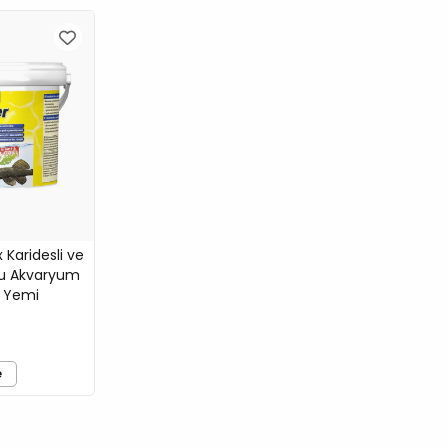
Karidesli ve
lu Akvaryum
t Yemi
e