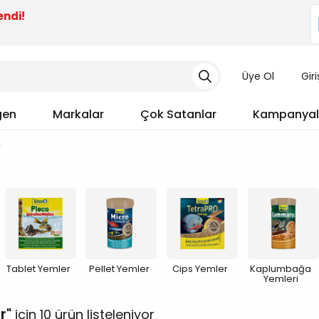
endi!
Üye Ol
Gir
gen
Markalar
Çok Satanlar
Kampanyal
r
Tablet Yemler
Pellet Yemler
Cips Yemler
Kaplumbağa
Yemleri
r
için 10 ürün listeleniyor