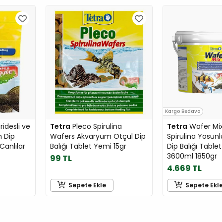
Kargo Bedava
idesli ve
Tetra
Pleco Spirulina
Tetra
Wafer Mix 
m Dip
Wafers Akvaryum Otçul Dip
Spirulina Yosun
 Canlılar
Balığı Tablet Yemi 15gr
Dip Balığı Table
3600ml 1850gr
99 TL
4.669 TL
Sepete Ekle
Sepete Ekl