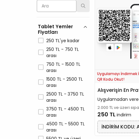
Tablet Yemler
Fiyatları
250 TL'ye kadar
250 TL - 750 TL
arası
750 TL - 1500 TL
arası
Uygulamayı İndirmek İ
1500 TL - 2500 TL
QR Kodu Okut!
arası
Alışverişin En Pra
2500 TL - 3750 TL
Uygulamadan vere
arası
2.000 TL ve üzeri sip
3750 TL - 4500 TL
250 TL
indirim
arası
4500 TL - 5500 TL
İNDİRİM KODU: 
arası
5500 TL ve üzeri