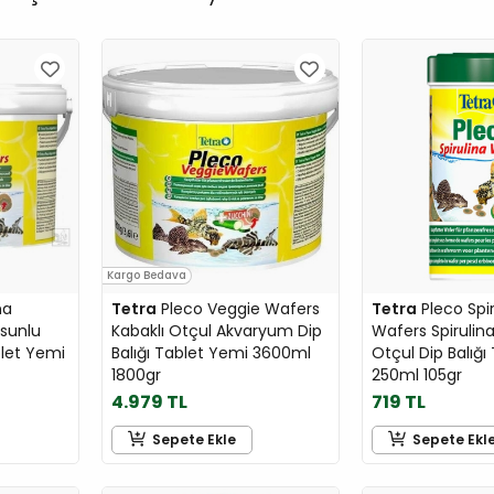
Kargo Bedava
na
Tetra
Pleco Veggie Wafers
Tetra
Pleco Spir
osunlu
Kabaklı Otçul Akvaryum Dip
Wafers Spirulin
blet Yemi
Balığı Tablet Yemi 3600ml
Otçul Dip Balığı
1800gr
250ml 105gr
4.979 TL
719 TL
Sepete Ekle
Sepete Ekl