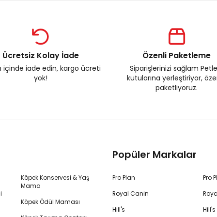
Ücretsiz Kolay İade
Özenli Paketleme
 içinde iade edin, kargo ücreti
Siparişlerinizi sağlam Petl
yok!
kutularına yerleştiriyor, öz
paketliyoruz.
Popüler Markalar
Köpek Konservesi & Yaş
Pro Plan
Pro 
Mama
i
Royal Canin
Roya
Köpek Ödül Maması
Hill's
Hill