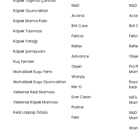
Köpek Taşıma Çantası
N&D
N&D
Köpek Oyuncakları
Acana
Aca
Köpek Mama Kabı
Brit Care
Brit
Köpek Tasması
Felicia
Feli
Köpek Yatağı
Reflex
Refl
Köpek Şampuanı
Advance
Orij
Kuş Yemleri
Orijen
Pro P
Muhabbet Kuşu Yemi
Mam
Wanpy
Muhabbet Kuşu Oyuncakları
Royal
Me-O
Ked
Veteriner Kedi Maması
Ever Clean
Hill'
Veteriner Köpek Maması
Mam
Proline
Kedi Lolipop Ödülü
N&D K
Felix
Mam
Wanp