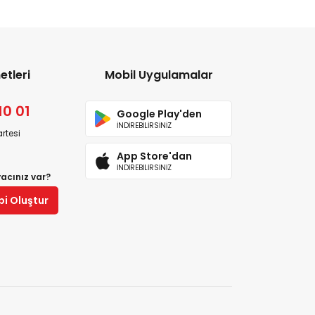
etleri
Mobil Uygulamalar
10 01
Google Play'den
İNDİREBİLİRSİNİZ
rtesi
App Store'dan
İNDİREBİLİRSİNİZ
yacınız var?
bi Oluştur