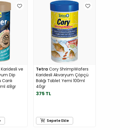
Karidesli ve
Tetra
Cory ShrimpWafers
ryum Dip
Karidesli Akvaryum Çöpçü
u Canlı
Balığı Tablet Yemi 100ml
0ml 48gr
40gr
375 TL
e
Sepete Ekle