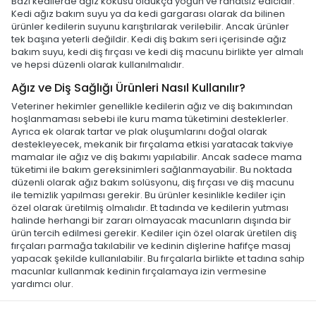
Bazı kedilerde ağız kokusu oldukça yoğun ve rahatsız edicidir.
Kedi ağız bakım suyu ya da kedi gargarası olarak da bilinen
ürünler kedilerin suyunu karıştırılarak verilebilir. Ancak ürünler
tek başına yeterli değildir. Kedi diş bakım seri içerisinde ağız
bakım suyu, kedi diş fırçası ve kedi diş macunu birlikte yer almalı
ve hepsi düzenli olarak kullanılmalıdır.
Ağız ve Diş Sağlığı Ürünleri Nasıl Kullanılır?
Veteriner hekimler genellikle kedilerin ağız ve diş bakımından
hoşlanmaması sebebi ile kuru mama tüketimini desteklerler.
Ayrıca ek olarak tartar ve plak oluşumlarını doğal olarak
destekleyecek, mekanik bir fırçalama etkisi yaratacak takviye
mamalar ile ağız ve diş bakımı yapılabilir. Ancak sadece mama
tüketimi ile bakım gereksinimleri sağlanmayabilir. Bu noktada
düzenli olarak ağız bakım solüsyonu, diş fırçası ve diş macunu
ile temizlik yapılması gerekir. Bu ürünler kesinlikle kediler için
özel olarak üretilmiş olmalıdır. Et tadında ve kedilerin yutması
halinde herhangi bir zararı olmayacak macunların dışında bir
ürün tercih edilmesi gerekir. Kediler için özel olarak üretilen diş
fırçaları parmağa takılabilir ve kedinin dişlerine hafifçe masaj
yapacak şekilde kullanılabilir. Bu fırçalarla birlikte et tadına sahip
macunlar kullanmak kedinin fırçalamaya izin vermesine
yardımcı olur.