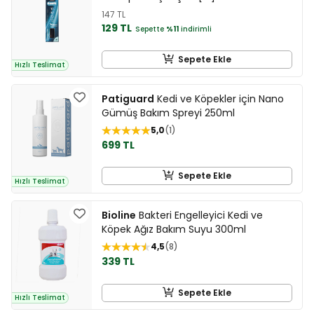
147 TL
129 TL
Sepette
%11
indirimli
Sepete Ekle
Hızlı Teslimat
Patiguard
Kedi ve Köpekler için Nano
Gümüş Bakım Spreyi 250ml
5,0
1
699 TL
Sepete Ekle
Hızlı Teslimat
Bioline
Bakteri Engelleyici Kedi ve
Köpek Ağız Bakım Suyu 300ml
4,5
8
339 TL
Sepete Ekle
Hızlı Teslimat