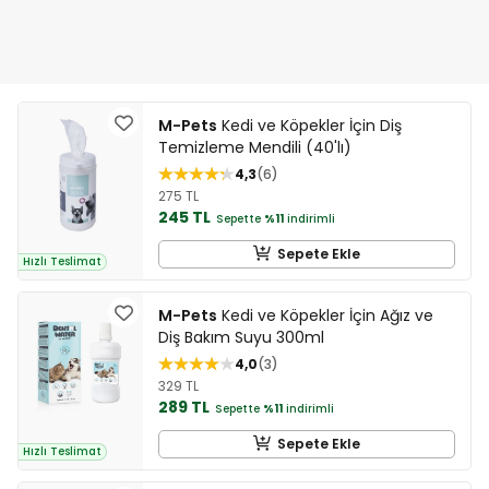
M-Pets
Kedi ve Köpekler İçin Diş
Temizleme Mendili (40'lı)
4,3
6
275 TL
245 TL
Sepette
%11
indirimli
Sepete Ekle
Hızlı Teslimat
M-Pets
Kedi ve Köpekler İçin Ağız ve
Diş Bakım Suyu 300ml
4,0
3
329 TL
289 TL
Sepette
%11
indirimli
Sepete Ekle
Hızlı Teslimat