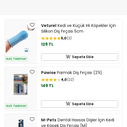
Veturel
Kedi ve Küçük Irk Köpekler İçin
Silikon Diş Fırçası 5cm
5,0
3
129 TL
Sepete Ekle
Hızlı Teslimat
Pawise
Parmak Diş Fırçası (2'li)
4,0
22
149 TL
Sepete Ekle
Hızlı Teslimat
M-Pets
Dental Hassas Dişler İçin Kedi
ve Köpek Diş Fırçası [M]