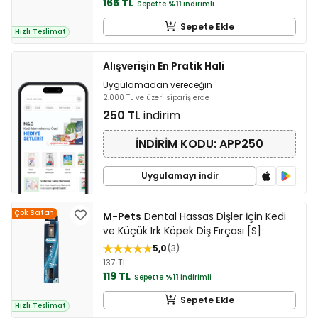
165 TL
Sepette
%11
indirimli
Sepete Ekle
Hızlı Teslimat
Alışverişin En Pratik Hali
Uygulamadan vereceğin
2.000 TL ve üzeri siparişlerde
250 TL
indirim
İNDİRİM KODU: APP250
Uygulamayı indir
Çok Satan
M-Pets
Dental Hassas Dişler İçin Kedi
ve Küçük Irk Köpek Diş Fırçası [S]
5,0
3
137 TL
119 TL
Sepette
%11
indirimli
Sepete Ekle
Hızlı Teslimat