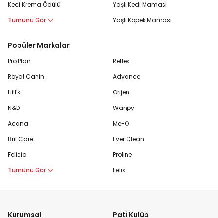
Kedi Krema Ödülü
Yaşlı Kedi Maması
Tümünü Gör
Yaşlı Köpek Maması
Popüler Markalar
Pro Plan
Reflex
Royal Canin
Advance
Hill's
Orijen
N&D
Wanpy
Acana
Me-O
Brit Care
Ever Clean
Felicia
Proline
Tümünü Gör
Felix
Kurumsal
Pati Kulüp