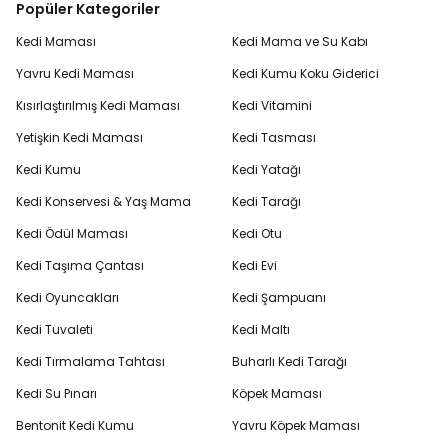
Popüler Kategoriler
Kedi Maması
Kedi Mama ve Su Kabı
Yavru Kedi Maması
Kedi Kumu Koku Giderici
Kısırlaştırılmış Kedi Maması
Kedi Vitamini
Yetişkin Kedi Maması
Kedi Tasması
Kedi Kumu
Kedi Yatağı
Kedi Konservesi & Yaş Mama
Kedi Tarağı
Kedi Ödül Maması
Kedi Otu
Kedi Taşıma Çantası
Kedi Evi
Kedi Oyuncakları
Kedi Şampuanı
Kedi Tuvaleti
Kedi Maltı
Kedi Tırmalama Tahtası
Buharlı Kedi Tarağı
Kedi Su Pınarı
Köpek Maması
Bentonit Kedi Kumu
Yavru Köpek Maması