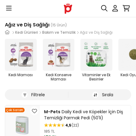
Ağız ve Diş Sağlığı
(15 Ürün)
Kedi Ürünleri
Bakım ve Temizlik
Ağız ve Diş Sağlığı
Kedi Maması
Kedi Konserve
Vitaminler ve Ek
Kedi Oy
Maması
Besinler
Filtrele
Sırala
Çok Satan
M-Pets
Daily Kedi ve Köpekler İçin Diş
Temizliği Parmak Pedi (50'li)
4,5
22
185 TL