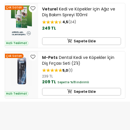
Çok Satan
Veturel
Kedi ve Köpekler için Ağız ve
Diş Bakım Spreyi 100ml
4,5
24
249 TL
Sepete Ekle
Hızlı Teslimat
Çok Satan
M-Pets
Dental Kedi ve Köpekler İçin
Diş Fırçası Seti (2'li)
5,0
1
239 TL
209 TL
Sepette
%11
indirimli
Sepete Ekle
Hızlı Teslimat