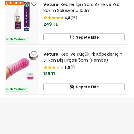
Çok Satan
Veturel
Kediler İçin Yara Akne ve Yüz
Bakım Solüsyonu 100ml
4,8
15
249 TL
Sepete Ekle
Hızlı Teslimat
Veturel
Kedi ve Küçük Irk Köpekler İçin
Silikon Diş Fırçası 5cm (Pembe)
3,0
1
129 TL
Sepete Ekle
Hızlı Teslimat