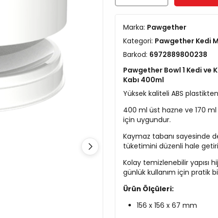
Marka:
Pawgether
Kategori:
Pawgether Kedi M
Barkod:
6972889800238
Pawgether Bowl 1 Kedi ve K
Kabı 400ml
Yüksek kaliteli ABS plastikten
400 ml üst hazne ve 170 ml al
için uygundur.
Kaymaz tabanı sayesinde de
tüketimini düzenli hale getiri
Kolay temizlenebilir yapısı h
günlük kullanım için pratik 
Ürün Ölçüleri:
156 x 156 x 67 mm