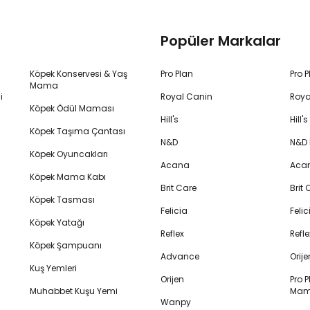
Popüler Markalar
Köpek Konservesi & Yaş
Pro Plan
Pro 
Mama
i
Royal Canin
Roya
Köpek Ödül Maması
Hill's
Hill
Köpek Taşıma Çantası
N&D
N&D
Köpek Oyuncakları
Acana
Aca
Köpek Mama Kabı
Brit Care
Brit
Köpek Tasması
Felicia
Feli
Köpek Yatağı
Reflex
Refl
Köpek Şampuanı
Advance
Orij
Kuş Yemleri
Orijen
Pro P
Muhabbet Kuşu Yemi
Mam
Wanpy