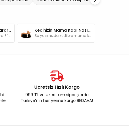
Kedi Su Pınarı Ne İşe Yarar? Evde Kedilerin Beslenmesinde Sağladığı Avantajlar
Kedinizin Mama Kabı Nasıl Olmalı? Seçiminde Nelere Dikkat Edilmelidir?
"Kedi su pınarları ne işe yarar?", "Normal su kabından farkı nedir?" ve daha fazlasını yazımızda bulabilirsiniz.
Bu yazımızda kedilere mama kabını seçerken dikkat edilmesi gereken önemli unsurlara dair bilgi bulabilirsiniz.
Ücretsiz Hızlı Kargo
ebi
999 TL ve üzeri tüm siparişlerde
enle
Türkiye’nin her yerine kargo BEDAVA!