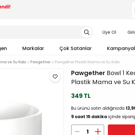
endi!
Üye Ol
Gir
gen
Markalar
Çok Satanlar
Kampanyal
ama ve Su Kabı
Pawgether
Pawgether Plastik Mama ve Su Kabı
Pawgether
Bowl 1 Ked
Plastik Mama ve Su 
349 TL
Bu ürünü satın aldığınızda
13,
9 saat 15 dakika
içinde sipariş