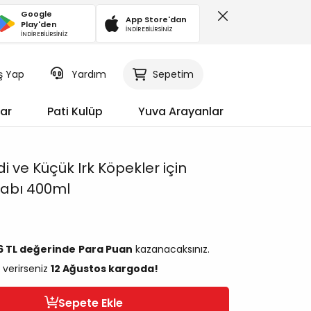
Google
App Store'dan
Play'den
İNDİREBİLİRSİNİZ
İNDİREBİLİRSİNİZ
iş Yap
Sepetim
Yardım
ar
Pati Kulüp
Yuva Arayanlar
i ve Küçük Irk Köpekler için
Kabı 400ml
96 TL değerinde
Para Puan
kazanacaksınız.
 verirseniz
12 Ağustos kargoda!
Sepete Ekle