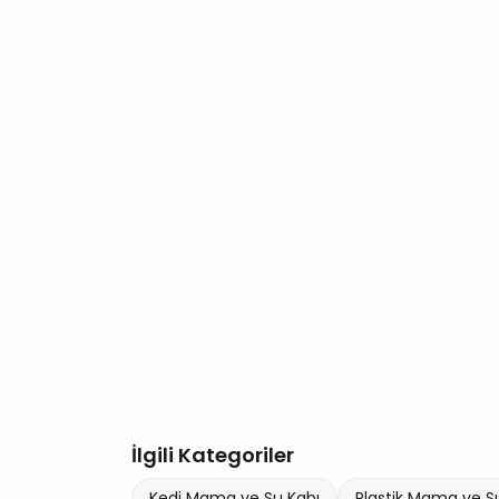
İlgili Kategoriler
Kedi Mama ve Su Kabı
Plastik Mama ve S