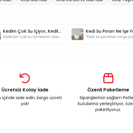
Kedim Çok Su İçiyor, Kedilerin Su Tüketimi Ne Kadar Olmalı?
Kedinizin çok su içmesinin olası nedenleri, günlük ne kadar su tüketiminin ideal olduğu hakkında detayları yazımızda bulabilirsiniz.
Ücretsiz Kolay İade
Özenli Paketleme
 içinde iade edin, kargo ücreti
Siparişlerinizi sağlam Petl
yok!
kutularına yerleştiriyor, öz
paketliyoruz.