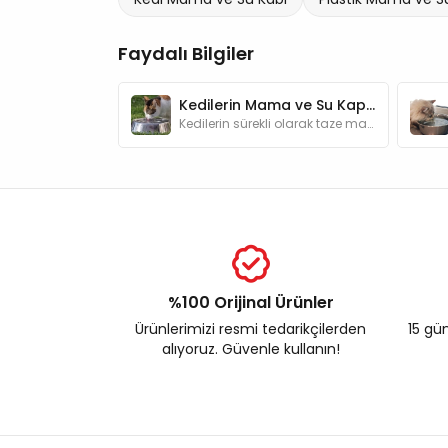
Faydalı Bilgiler
Kedilerin Mama ve Su Kapları Nasıl Temizlenmelidir?
Kedilerin sürekli olarak taze mamaya ve suya ihtiyacı vardır. Bunun için de kaplarının günlük olarak temizlenmesi gerekmektedir.
%100 Orijinal Ürünler
Ürünlerimizi resmi tedarikçilerden
15 gün
alıyoruz. Güvenle kullanın!