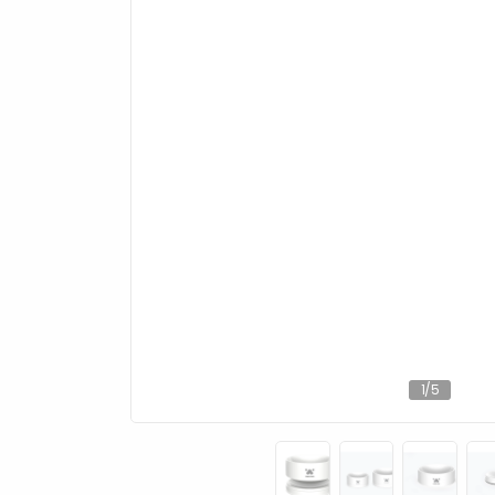
1
/
5