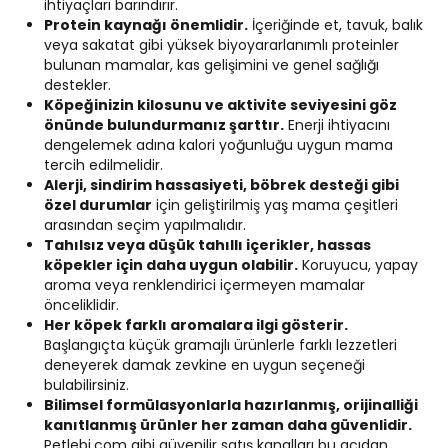
ihtiyaçları barındırır.
Protein kaynağı önemlidir.
İçeriğinde et, tavuk, balık
veya sakatat gibi yüksek biyoyararlanımlı proteinler
bulunan mamalar, kas gelişimini ve genel sağlığı
destekler.
Köpeğinizin kilosunu ve aktivite seviyesini göz
önünde bulundurmanız şarttır.
Enerji ihtiyacını
dengelemek adına kalori yoğunluğu uygun mama
tercih edilmelidir.
Alerji, sindirim hassasiyeti, böbrek desteği gibi
özel durumlar
için geliştirilmiş yaş mama çeşitleri
arasından seçim yapılmalıdır.
Tahılsız veya düşük tahıllı içerikler, hassas
köpekler için daha uygun olabilir.
Koruyucu, yapay
aroma veya renklendirici içermeyen mamalar
önceliklidir.
Her köpek farklı aromalara ilgi gösterir.
Başlangıçta küçük gramajlı ürünlerle farklı lezzetleri
deneyerek damak zevkine en uygun seçeneği
bulabilirsiniz.
Bilimsel formülasyonlarla hazırlanmış, orijinalliği
kanıtlanmış ürünler her zaman daha güvenlidir.
Petlebi.com gibi güvenilir satış kanalları bu açıdan