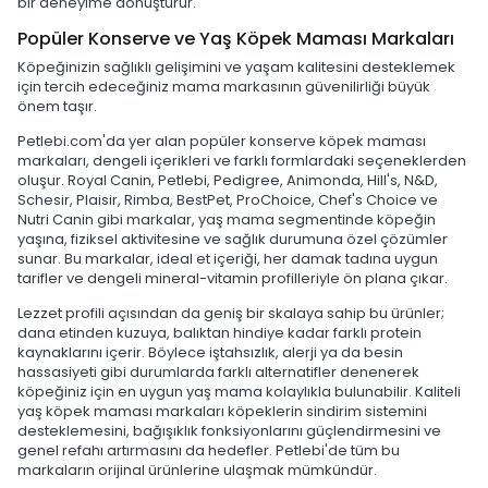
bir deneyime dönüştürür.
Popüler Konserve ve Yaş Köpek Maması Markaları
Köpeğinizin sağlıklı gelişimini ve yaşam kalitesini desteklemek
için tercih edeceğiniz mama markasının güvenilirliği büyük
önem taşır.
Petlebi.com'da yer alan popüler konserve köpek maması
markaları, dengeli içerikleri ve farklı formlardaki seçeneklerden
oluşur. Royal Canin, Petlebi, Pedigree, Animonda, Hill's, N&D,
Schesir, Plaisir, Rimba, BestPet, ProChoice, Chef's Choice ve
Nutri Canin gibi markalar, yaş mama segmentinde köpeğin
yaşına, fiziksel aktivitesine ve sağlık durumuna özel çözümler
sunar. Bu markalar, ideal et içeriği, her damak tadına uygun
tarifler ve dengeli mineral-vitamin profilleriyle ön plana çıkar.
Lezzet profili açısından da geniş bir skalaya sahip bu ürünler;
dana etinden kuzuya, balıktan hindiye kadar farklı protein
kaynaklarını içerir. Böylece iştahsızlık, alerji ya da besin
hassasiyeti gibi durumlarda farklı alternatifler denenerek
köpeğiniz için en uygun yaş mama kolaylıkla bulunabilir. Kaliteli
yaş köpek maması markaları köpeklerin sindirim sistemini
desteklemesini, bağışıklık fonksiyonlarını güçlendirmesini ve
genel refahı artırmasını da hedefler. Petlebi'de tüm bu
markaların orijinal ürünlerine ulaşmak mümkündür.