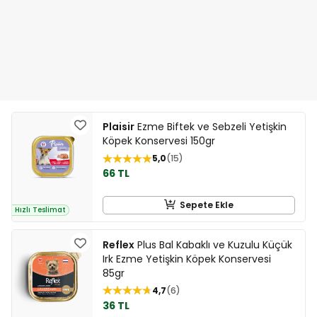
Plaisir
Ezme Biftek ve Sebzeli Yetişkin
Köpek Konservesi 150gr
5,0
15
66 TL
Sepete Ekle
Hızlı Teslimat
Reflex
Plus Bal Kabaklı ve Kuzulu Küçük
Irk Ezme Yetişkin Köpek Konservesi
85gr
4,7
6
36 TL