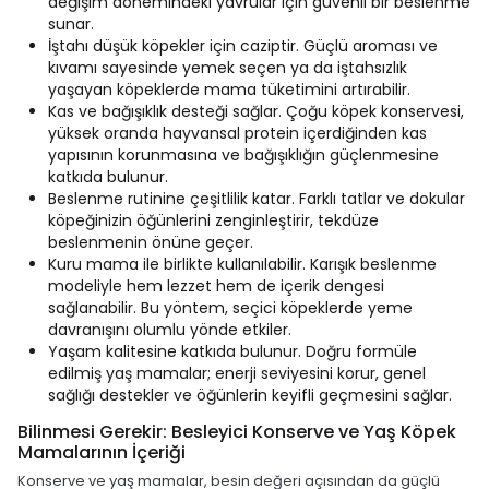
değişim dönemindeki yavrular için güvenli bir beslenme
sunar.
İştahı düşük köpekler için caziptir. Güçlü aroması ve
kıvamı sayesinde yemek seçen ya da iştahsızlık
yaşayan köpeklerde mama tüketimini artırabilir.
Kas ve bağışıklık desteği sağlar. Çoğu köpek konservesi,
yüksek oranda hayvansal protein içerdiğinden kas
yapısının korunmasına ve bağışıklığın güçlenmesine
katkıda bulunur.
Beslenme rutinine çeşitlilik katar. Farklı tatlar ve dokular
köpeğinizin öğünlerini zenginleştirir, tekdüze
beslenmenin önüne geçer.
Kuru mama ile birlikte kullanılabilir. Karışık beslenme
modeliyle hem lezzet hem de içerik dengesi
sağlanabilir. Bu yöntem, seçici köpeklerde yeme
davranışını olumlu yönde etkiler.
Yaşam kalitesine katkıda bulunur. Doğru formüle
edilmiş yaş mamalar; enerji seviyesini korur, genel
sağlığı destekler ve öğünlerin keyifli geçmesini sağlar.
Bilinmesi Gerekir: Besleyici Konserve ve Yaş Köpek
Mamalarının İçeriği
Konserve ve yaş mamalar, besin değeri açısından da güçlü