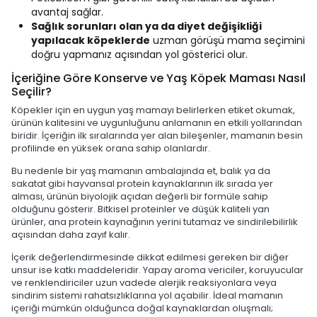
avantaj sağlar.
Sağlık sorunları olan ya da diyet değişikliği
yapılacak köpeklerde
uzman görüşü mama seçimini
doğru yapmanız açısından yol gösterici olur.
İçeriğine Göre Konserve ve Yaş Köpek Maması Nasıl
Seçilir?
Köpekler için en uygun yaş mamayı belirlerken etiket okumak,
ürünün kalitesini ve uygunluğunu anlamanın en etkili yollarından
biridir. İçeriğin ilk sıralarında yer alan bileşenler, mamanın besin
profilinde en yüksek orana sahip olanlardır.
Bu nedenle bir yaş mamanın ambalajında et, balık ya da
sakatat gibi hayvansal protein kaynaklarının ilk sırada yer
alması, ürünün biyolojik açıdan değerli bir formüle sahip
olduğunu gösterir. Bitkisel proteinler ve düşük kaliteli yan
ürünler, ana protein kaynağının yerini tutamaz ve sindirilebilirlik
açısından daha zayıf kalır.
İçerik değerlendirmesinde dikkat edilmesi gereken bir diğer
unsur ise katkı maddeleridir. Yapay aroma vericiler, koruyucular
ve renklendiriciler uzun vadede alerjik reaksiyonlara veya
sindirim sistemi rahatsızlıklarına yol açabilir. İdeal mamanın
içeriği mümkün olduğunca doğal kaynaklardan oluşmalı;