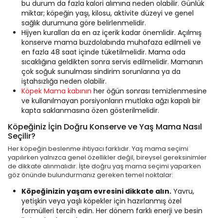
bu durum da fazla kalori alımına neden olabilir. Günlük
miktar; köpeğin yaşı, kilosu, aktivite düzeyi ve genel
sağlık durumuna göre belirlenmelidir.
Hijyen kuralları da en az içerik kadar önemlidir. Açılmış
konserve mama buzdolabında muhafaza edilmeli ve
en fazla 48 saat içinde tüketilmelidir. Mama oda
sıcaklığına geldikten sonra servis edilmelidir. Mamanın
çok soğuk sunulması sindirim sorunlarına ya da
iştahsızlığa neden olabilir.
Köpek Mama kabının
her öğün sonrası temizlenmesine
ve kullanılmayan porsiyonların mutlaka ağzı kapalı bir
kapta saklanmasına özen gösterilmelidir.
Köpeğiniz İçin Doğru Konserve ve Yaş Mama Nasıl
Seçilir?
Her köpeğin beslenme ihtiyacı farklıdır. Yaş mama seçimi
yapılırken yalnızca genel özellikler değil, bireysel gereksinimler
de dikkate alınmalıdır. İşte doğru yaş mama seçimi yaparken
göz önünde bulundurmanız gereken temel noktalar:
Köpeğinizin yaşam evresini dikkate alın.
Yavru,
yetişkin veya yaşlı köpekler için hazırlanmış özel
formülleri tercih edin. Her dönem farklı enerji ve besin