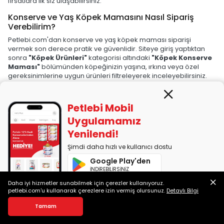
fırsatlara ilk siz ulaşabilirsiniz.
Konserve ve Yaş Köpek Mamasını Nasıl Sipariş
Verebilirim?
Petlebi.com'dan konserve ve yaş köpek maması siparişi
vermek son derece pratik ve güvenlidir. Siteye giriş yaptıktan
sonra
"Köpek Ürünleri"
kategorisi altındaki
"Köpek Konserve
Maması"
bölümünden köpeğinizin yaşına, ırkına veya özel
gereksinimlerine uygun ürünleri filtreleyerek inceleyebilirsiniz.
Her ürünün açıklama bölümünde içerik bilgileri, son kullanma
tarihi ve kullanıcı yorumları açıkça yer alır. Seçtiğiniz ürünü
Petlebi Mobil
sepetinize ekledikten sonra kredi kartı, banka kartı ve
Uygulamamız
havale/EFT gibi ödeme seçeneklerinden biriyle siparişinizi
tamamlayabilirsiniz.
Yenilendi!
Dilerseniz
0850 255 10 01
numaralı hattı arayarak müşteri
Şimdi daha hızlı ve kullanıcı dostu
temsilcisi desteğiyle de sipariş oluşturabilirsiniz.
%100 orijinal
Google Play'den
ürün garantisi, hızlı kargo ve güvenli teslimat sistemiyle
İNDİREBİLİRSİNİZ
Petlebi'den yapacağınız alışverişlerde mama seçiminiz
kadar teslimat süreci de sorunsuz ilerler.
Daha iyi hizmetler sunabilmek için çerezler kullanıyoruz.
App Store'dan
petlebi.com'u kullanarak çerezlere izin vermiş olursunuz.
Detaylı Bilgi
Köpek Konserve ve Yaş Mama İle İlgili Sık Sorulan
İNDİREBİLİRSİNİZ
Sorular
Tamam
Konserve ve yaş köpek mamasıyla ilgili kullanıcıların aklında