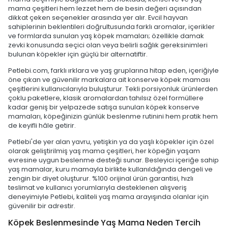
mama çeşitleri hem lezzet hem de besin değeri açısından
dikkat çeken seçenekler arasında yer alır. Evcil hayvan
sahiplerinin beklentileri doğrultusunda farklı aromalar, içerikler
ve formlarda sunulan yaş köpek mamaları; özellikle damak
zevki konusunda seçici olan veya belirli sağlık gereksinimleri
bulunan köpekler için güçlü bir alternatiftir.
Petlebi.com, farklı ırklara ve yaş gruplarına hitap eden, içeriğiyle
öne çıkan ve güvenilir markalara ait konserve köpek maması
çeşitlerini kullanıcılarıyla buluşturur. Tekli porsiyonluk ürünlerden
çoklu paketlere, klasik aromalardan tahılsız özel formüllere
kadar geniş bir yelpazede satışa sunulan köpek konserve
mamaları, köpeğinizin günlük beslenme rutinini hem pratik hem
de keyifli hâle getirir.
Petlebi'de yer alan yavru, yetişkin ya da yaşlı köpekler için özel
olarak geliştirilmiş yaş mama çeşitleri, her köpeğin yaşam
evresine uygun beslenme desteği sunar. Besleyici içeriğe sahip
yaş mamalar, kuru mamayla birlikte kullanıldığında dengeli ve
zengin bir diyet oluşturur. %100 orijinal ürün garantisi, hızlı
teslimat ve kullanıcı yorumlarıyla desteklenen alışveriş
deneyimiyle Petlebi, kaliteli yaş mama arayışında olanlar için
güvenilir bir adrestir.
Köpek Beslenmesinde Yaş Mama Neden Tercih