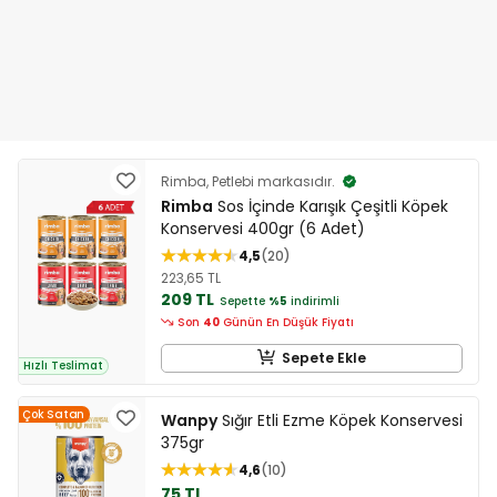
Rimba, Petlebi markasıdır.
Rimba
Sos İçinde Karışık Çeşitli Köpek
Konservesi 400gr (6 Adet)
4,5
20
223,65 TL
209 TL
Sepette
%5
indirimli
Son
40
Günün En Düşük Fiyatı
Sepete Ekle
Hızlı Teslimat
Çok Satan
Wanpy
Sığır Etli Ezme Köpek Konservesi
375gr
4,6
10
75 TL