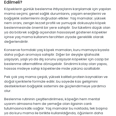
Edilmeli?
Köpeklerin günlük beslenme ihtiyaçlarını karşılamak için yapılan
mama seçimi; genel sağlık durumlarını, yaşam enerjilerini ve
bağışıklık sistemlerini doğrudan etkiler. Yaş mamalar; yüksek
nem oranı, zengin lezzet profili ve yumuşak dokusuyla köpek
beslenmesinde önemli bir yere sahiptir. Sıvı tüketimi düşük olan
ya da böbrek sağlığı açısından hassasiyet gösteren köpekler
içinse yaş mama kullanımı tercihten ziyade gereklilik olarak
değerlendirilir.
Konserve formdaki yaş köpek mamaları, kuru mamaya kıyasla
daha yoğun aromaya sahiptir. Diğer bir deyişle iştahsızlık
yaşayan, yaşlı ya da diş sorunu yaşayan köpekler için cazip bir
beslenme alternatifine dönüşebilir. Sindirimi kolay olan yapısı,
hassas mideye sahip köpeklerde mide yükünü azaltabilir.
Pek çok yaş mama çeşidi, yüksek kaliteli protein kaynakları ve
doğal içeriklerle formüle edilir; bu sayede kas gelişimini
desteklerken bağışıklık sistemini de güçlendirmeye yardımcı
olur.
Beslenme rutininin çeşitlendirilmesi, köpeğin hem mental
uyarım almasına hem de yemeğe olan ilgisinin canlı
tutulmasına katkı sağlar. Yaş mamalar bu noktada, tek başına
ya da kuru mama ile birlikte kullanıldığında, öğünlerin daha