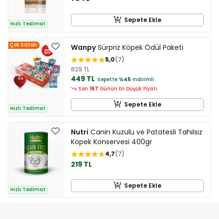
Sepete Ekle
Hızlı Teslimat
Çok Satan
Wanpy
Sürpriz Köpek Ödül Paketi
5,0
7
829 TL
449 TL
Sepette
%45
indirimli
Son
167
Günün En Düşük Fiyatı
Sepete Ekle
Hızlı Teslimat
Nutri
Canin Kuzulu ve Patatesli Tahılsız
Köpek Konservesi 400gr
4,7
7
219 TL
Sepete Ekle
Hızlı Teslimat