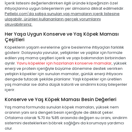
İçerik listesini değerlendirirken ilgili üründe köpeğinizin özel
ihtiyaçlarına uygun bileşenlerin yer almasına dikkat edilmelidir.
Petlebi.com'da satışa sunulan yaş mamaların içerik listesine
ulaşabilir, ürünleri kullananların gerçek yorumlarını
okuyabilirsiniz.
Her Yaşa Uygun Konserve ve Yaş Köpek Maması
Çeşitleri
Köpeklerin yaşam evrelerine göre beslenme ihtiyaçları farklılık
gösterir. Dolayısıyla yavrular, yetişkinler ve yaşlılar için formüle
edilen yaş mama çeşitleri içerik ve yapı bakımından birbirinden
ayrılır.
Yavru köpekler için hazırlanan konserve mamalar
, yüksek
enerji ve protein içeriğiyle büyüme dönemine destek verirken
yetişkin köpekler için sunulan mamalar, günlük enerji ihtiyacını
dengede tutacak şekilde planlanır. Yaşlı köpekler için üretilen
yaş mamalar ise daha düşük kalorili ve sindirimi kolay bileşenler
içerir.
Konserve ve Yaş Köpek Maması Besin Değerleri
Yaş mama formunda sunulan köpek mamaları, yüksek nem
oranının yanı sıra dengeli besin içeriğiyle de dikkat çeker.
Ortalama olarak %70 ila %85 arasında değişen su oranı, sindirim
sistemini desteklerken böbrek sağlığını da korumaya yardımcı
olur.