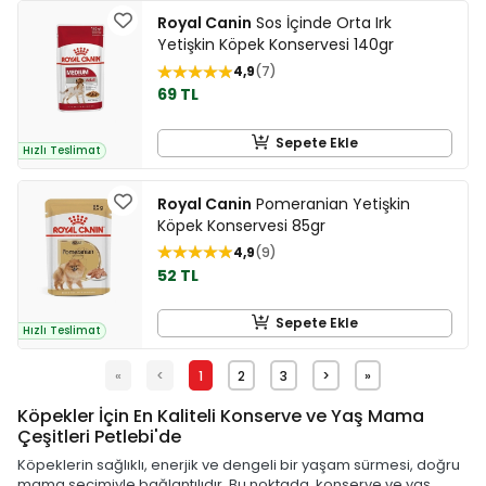
Royal Canin
Sos İçinde Orta Irk
Yetişkin Köpek Konservesi 140gr
4,9
7
69 TL
Sepete Ekle
Hızlı Teslimat
Royal Canin
Pomeranian Yetişkin
Köpek Konservesi 85gr
4,9
9
52 TL
Sepete Ekle
Hızlı Teslimat
«
<
1
2
3
>
»
Köpekler İçin En Kaliteli Konserve ve Yaş Mama
Çeşitleri Petlebi'de
Köpeklerin sağlıklı, enerjik ve dengeli bir yaşam sürmesi, doğru
mama seçimiyle bağlantılıdır. Bu noktada, konserve ve yaş