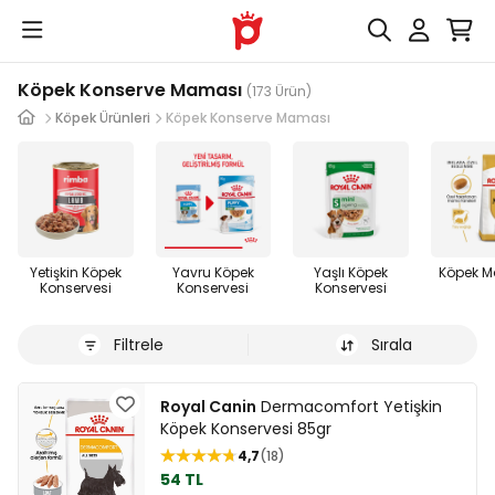
Köpek Konserve Maması
(173 Ürün)
Köpek Ürünleri
Köpek Konserve Maması
Yetişkin Köpek
Yavru Köpek
Yaşlı Köpek
Köpek 
Konservesi
Konservesi
Konservesi
Filtrele
Sırala
Royal Canin
Dermacomfort Yetişkin
Köpek Konservesi 85gr
4,7
18
54 TL