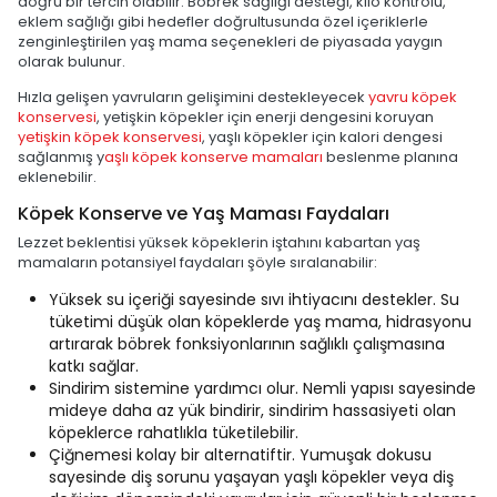
doğru bir tercih olabilir. Böbrek sağlığı desteği, kilo kontrolü,
eklem sağlığı gibi hedefler doğrultusunda özel içeriklerle
zenginleştirilen yaş mama seçenekleri de piyasada yaygın
olarak bulunur.
Hızla gelişen yavruların gelişimini destekleyecek
yavru köpek
konservesi
, yetişkin köpekler için enerji dengesini koruyan
yetişkin köpek konservesi
, yaşlı köpekler için kalori dengesi
sağlanmış y
aşlı köpek konserve mamaları
beslenme planına
eklenebilir.
Köpek Konserve ve Yaş Maması Faydaları
Lezzet beklentisi yüksek köpeklerin iştahını kabartan yaş
mamaların potansiyel faydaları şöyle sıralanabilir:
Yüksek su içeriği sayesinde sıvı ihtiyacını destekler. Su
tüketimi düşük olan köpeklerde yaş mama, hidrasyonu
artırarak böbrek fonksiyonlarının sağlıklı çalışmasına
katkı sağlar.
Sindirim sistemine yardımcı olur. Nemli yapısı sayesinde
mideye daha az yük bindirir, sindirim hassasiyeti olan
köpeklerce rahatlıkla tüketilebilir.
Çiğnemesi kolay bir alternatiftir. Yumuşak dokusu
sayesinde diş sorunu yaşayan yaşlı köpekler veya diş