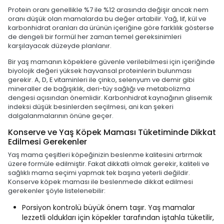
Protein oranı genellikle %7 ile %12 arasında değişir ancak nem
oranı düşük olan mamalarda bu değer artabilir. Yağ, lif, kül ve
karbonhidrat oranları da ürünün içeriğine göre farklılık gösterse
de dengeli bir formül her zaman temel gereksinimleri
karşılayacak düzeyde planlanır.
Bir yaş mamanın köpeklere güvenle verilebilmesi için içeriğinde
biyolojik değeri yüksek hayvansal proteinlerin bulunması
gerekir. A, D, E vitaminleri ile çinko, selenyum ve demir gibi
mineraller de bağışıklık, deri-tüy sağlığı ve metabolizma
dengesi açısından önemlidir. Karbonhidrat kaynağının glisemik
indeksi düşük besinlerden seçilmesi, ani kan şekeri
dalgalanmalarının önüne geçer.
Konserve ve Yaş Köpek Maması Tüketiminde Dikkat
Edilmesi Gerekenler
Yaş mama çeşitleri köpeğinizin beslenme kalitesini artırmak
üzere formüle edilmiştir. Fakat dikkatli olmak gerekir, kaliteli ve
sağlıklı mama seçimi yapmak tek başına yeterli değildir.
Konserve köpek maması ile beslenmede dikkat edilmesi
gerekenler şöyle listelenebilir:
Porsiyon kontrolü büyük önem taşır. Yaş mamalar
lezzetli oldukları için köpekler tarafından iştahla tüketilir,