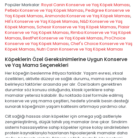
Popüler Markalar:
Royal Canin Konserve ve Yaş Köpek Maması
,
Petlebi Konserve ve Yaş Köpek Maması
,
Pedigree Konserve ve
Yaş Köpek Maması
,
Animonda Konserve ve Yaş Köpek Maması
,
Hill's Konserve ve Yaş Köpek Maması
,
N&D Konserve ve Yaş
Köpek Maması
,
Schesir Konserve ve Yaş Köpek Maması
,
Plaisir
Konserve ve Yaş Köpek Maması
,
Rimba Konserve ve Yaş Köpek
Maması
,
BestPet Konserve ve Yaş Köpek Maması
,
ProChoice
Konserve ve Yaş Köpek Maması
,
Chef's Choice Konserve ve Yaş
Köpek Maması
,
Nutri Canin Konserve ve Yaş Köpek Maması
Köpeklerin Özel Gereksinimlerine Uygun Konserve
ve Yaş Mama Seçenekleri
Her köpeğin beslenme ihtiyacı farklıdır. Yaşam evresi, ırksal
özellikleri, aktivite düzeyi ve sağlık durumu, mama seçiminde
belirleyici faktörler arasında yer alır. Özel bakım gerektiren
durumlar söz konusu olduğunda, klasik içeriklere sahip
mamalar yetersiz kalabilir. Bu noktada özel formüle edilmiş
konserve ve yaş mama çeşitleri, hedefe yönelik besin desteği
sunarak köpeğinizin yaşam kalitesini artırmaya yardımcı olur.
Cilt sağlığı hassas olan köpekler için omega yağ asitleriyle
zenginleştirilmiş, düşük tahıllı yaş mamalar öne çıkar. Sindirim
sistemi hassasiyetine sahip köpekler içinse kolay sindirilebilen
protein kaynaklarıyla hazırlanan hipoalerjenik mamalar daha