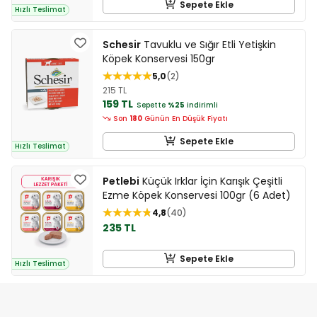
Sepete Ekle
Hızlı Teslimat
Schesir
Tavuklu ve Sığır Etli Yetişkin
Köpek Konservesi 150gr
5,0
2
215 TL
159 TL
Sepette
%25
indirimli
Son
180
Günün En Düşük Fiyatı
Sepete Ekle
Hızlı Teslimat
Petlebi
Küçük Irklar İçin Karışık Çeşitli
Ezme Köpek Konservesi 100gr (6 Adet)
4,8
40
235 TL
Sepete Ekle
Hızlı Teslimat