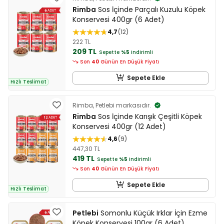
Rimba
Sos İçinde Parçalı Kuzulu Köpek
Konservesi 400gr (6 Adet)
4,7
12
222 TL
209 TL
Sepette
%5
indirimli
Son
40
Günün En Düşük Fiyatı
Sepete Ekle
Hızlı Teslimat
Rimba, Petlebi markasıdır.
Rimba
Sos İçinde Karışık Çeşitli Köpek
Konservesi 400gr (12 Adet)
4,6
9
447,30 TL
419 TL
Sepette
%5
indirimli
Son
40
Günün En Düşük Fiyatı
Sepete Ekle
Hızlı Teslimat
Petlebi
Somonlu Küçük Irklar İçin Ezme
Köpek Konservesi 100gr (6 Adet)