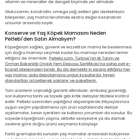
vitamin ve mineraller de dengeli biçimde yer almalıdır.
Glukozamin, kondroitin, omega yağ asitleri gibi destekleyici
bileşenler, yaş mama tercihinde ekstra değer kazandıran
unsurlar arasında sayılır.
Konserve ve Yaş Köpek Mamasını Neden
Petlebi'den Satın Almalıyım?
Köpeğinizin sağlıklı, güvenli ve lezzetli bir mama ile beslenmesi
için doğru mamayı seçmek kadar bu mamayı nereden temin
ettiğiniz de önemlidir.
Petlebi.com, Türkiye'nin ilk Tarım ve
Orman Bakanlığı Onaylı Yem Deposu Sertifikası'na sahip pet e-
ticaret sitelerinden biridir. Bu da demektir ki sipariş ettiğiniz her
yaş mama, gıda depolamaya uygun koşullarda, hijyen
standartları gözetilerek saklanır ve paketlenir.
Tüm ürünlerin orijinalliği garanti altındadır; ambalaj güvenliği,
son kullanma tarihi ve tazelik gibi kritik detaylar titizlikle kontrol
edilir. Petlebi üzerinden yaptığınız alışverişlerde ihtiyaçlarınıza
uygun seçim yapabilmeniz için ürün sayfalarında detaylı
açıklamalar, besin içerikleri ve kullanıcı yorumları da sunulur. Bu
sayede köpeğinizin yaşına, aktivite seviyesine ya da damak
zevkine göre doğru ürünü seçmeniz kolaylaşır.
Farklı gramajlarda sunulan yaş mamalar arasından bütçenize