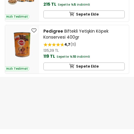
215 TL
Sepette
%5
indirimli
Sepete Ekle
Hızlı Teslimat
Pedigree
Biftekli Yetişkin Köpek
Konservesi 400gr
4,7
11
135,39 TL
119 TL
Sepette
%10
indirimli
Sepete Ekle
Hızlı Teslimat