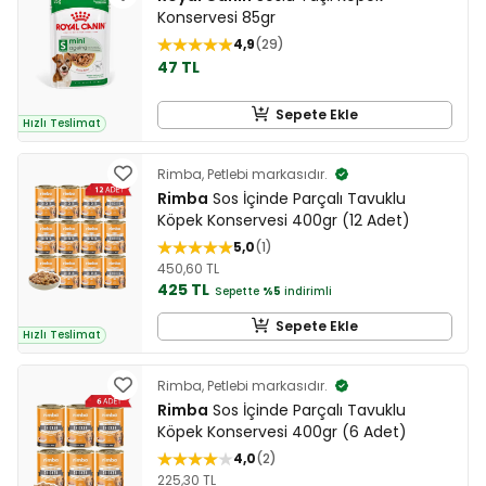
Konservesi 85gr
4,9
29
47 TL
Sepete Ekle
Hızlı Teslimat
Rimba, Petlebi markasıdır.
Rimba
Sos İçinde Parçalı Tavuklu
Köpek Konservesi 400gr (12 Adet)
5,0
1
450,60 TL
425 TL
Sepette
%5
indirimli
Sepete Ekle
Hızlı Teslimat
Rimba, Petlebi markasıdır.
Rimba
Sos İçinde Parçalı Tavuklu
Köpek Konservesi 400gr (6 Adet)
4,0
2
225,30 TL