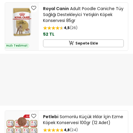
Royal Canin
Adult Poodle Caniche Tüy
Sağlığı Destekleyici Yetişkin Köpek
Konservesi 85gr
4,5
26
52 TL
Sepete Ekle
Hızlı Teslimat
Petlebi
Somonlu Küçük Irklar İçin Ezme
Köpek Konservesi 100gr (12 Adet)
4,8
24