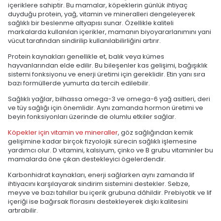
içeriklere sahiptir. Bu mamalar, köpeklerin günlük ihtiyaç
duyduğu protein, yağ, vitamin ve mineralleri dengeleyerek
sağlıklı bir beslenme altyapısı sunar. Özellikle kaliteli
markalarda kullanılan içerikler, mamanın biyoyararlanımını yani
vücut tarafından sindirilip kullanılabilirliğini artırır.
Protein kaynakları genellikle et, balık veya kümes
hayvanlarından elde edilir. Bu bileşenler kas gelişimi, bağışıklık
sistemi fonksiyonu ve enerji üretimi için gereklidir. Etin yanı sıra
bazı formüllerde yumurta da tercih edilebilir.
Sağlıklı yağlar, bilhassa omega-3 ve omega-6 yağ asitleri, deri
ve tüy sağlığı için önemlidir. Aynı zamanda hormon üretimi ve
beyin fonksiyonları üzerinde de olumlu etkiler sağlar.
Köpekler için vitamin ve mineraller
, göz sağlığından kemik
gelişimine kadar birçok fizyolojik sürecin sağlıklı işlemesine
yardımcı olur. D vitamini, kalsiyum, çinko ve B grubu vitaminler bu
mamalarda öne çıkan destekleyici ögelerdendir.
Karbonhidrat kaynakları, enerji sağlarken aynı zamanda lif
ihtiyacını karşılayarak sindirim sistemini destekler. Sebze,
meyve ve bazı tahıllar bu içerik grubuna dâhildir. Prebiyotik ve lif
içeriği ise bağırsak florasını destekleyerek dışkı kalitesini
artırabilir.