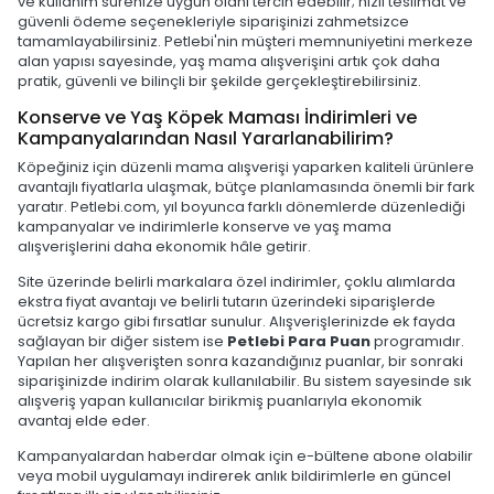
ve kullanım sürenize uygun olanı tercih edebilir; hızlı teslimat ve
güvenli ödeme seçenekleriyle siparişinizi zahmetsizce
tamamlayabilirsiniz. Petlebi'nin müşteri memnuniyetini merkeze
alan yapısı sayesinde, yaş mama alışverişini artık çok daha
pratik, güvenli ve bilinçli bir şekilde gerçekleştirebilirsiniz.
Konserve ve Yaş Köpek Maması İndirimleri ve
Kampanyalarından Nasıl Yararlanabilirim?
Köpeğiniz için düzenli mama alışverişi yaparken kaliteli ürünlere
avantajlı fiyatlarla ulaşmak, bütçe planlamasında önemli bir fark
yaratır. Petlebi.com, yıl boyunca farklı dönemlerde düzenlediği
kampanyalar ve indirimlerle konserve ve yaş mama
alışverişlerini daha ekonomik hâle getirir.
Site üzerinde belirli markalara özel indirimler, çoklu alımlarda
ekstra fiyat avantajı ve belirli tutarın üzerindeki siparişlerde
ücretsiz kargo gibi fırsatlar sunulur. Alışverişlerinizde ek fayda
sağlayan bir diğer sistem ise
Petlebi Para Puan
programıdır.
Yapılan her alışverişten sonra kazandığınız puanlar, bir sonraki
siparişinizde indirim olarak kullanılabilir. Bu sistem sayesinde sık
alışveriş yapan kullanıcılar birikmiş puanlarıyla ekonomik
avantaj elde eder.
Kampanyalardan haberdar olmak için e-bültene abone olabilir
veya mobil uygulamayı indirerek anlık bildirimlerle en güncel