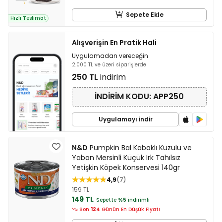
Sepete Ekle
Hızlı Teslimat
Alışverişin En Pratik Hali
Uygulamadan vereceğin
2.000 TL ve üzeri siparişlerde
250 TL
indirim
İNDİRİM KODU: APP250
Uygulamayı indir
N&D
Pumpkin Bal Kabaklı Kuzulu ve
Yaban Mersinli Küçük Irk Tahılsız
Yetişkin Köpek Konservesi 140gr
4,9
7
159 TL
149 TL
Sepette
%5
indirimli
Son
124
Günün En Düşük Fiyatı