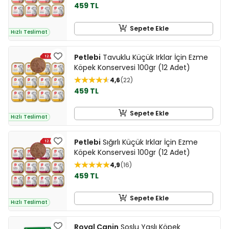
459 TL
Sepete Ekle
Hızlı Teslimat
Petlebi
Tavuklu Küçük Irklar İçin Ezme
Köpek Konservesi 100gr (12 Adet)
4,6
22
459 TL
Sepete Ekle
Hızlı Teslimat
Petlebi
Sığırlı Küçük Irklar İçin Ezme
Köpek Konservesi 100gr (12 Adet)
4,9
16
459 TL
Sepete Ekle
Hızlı Teslimat
Royal Canin
Soslu Yaşlı Köpek