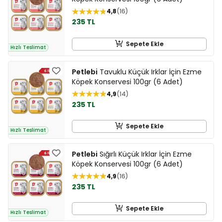
4,8
16
235 TL
Sepete Ekle
Hızlı Teslimat
Petlebi
Tavuklu Küçük Irklar İçin Ezme
Köpek Konservesi 100gr (6 Adet)
4,9
14
235 TL
Sepete Ekle
Hızlı Teslimat
Petlebi
Sığırlı Küçük Irklar İçin Ezme
Köpek Konservesi 100gr (6 Adet)
4,9
16
235 TL
Sepete Ekle
Hızlı Teslimat