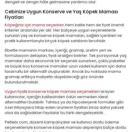
dengeli ve zengin hâle gelmesine yardımcı olur.
Cebinize Uygun Konserve ve Yaş Köpek Maması
Fiyatları
Köpeğiniz için mama seçerken
hem kalite hem de fiyat önemli
kriterler arasında yer alır. Her bütçeye uygun seçeneklerle
sunulan yaş ve konserve köpek mamaları, sağlıklı içerikleri ve
pratik kullanımlarıyla birçok köpek sahibinin tercihidir.
Elbette mamanın markası, içeriği, gramajı, üretim yeri ve
formülasyon detayları, fiyat aralığını belirler. Tek porsiyonluk yaş
mamalar daha ekonomik bir seçenek sunarken, çoklu paketler
ve büyük boy konserve mamalar uzun vadeli kullanım için daha
tasarruflu bir alternatif oluşturabilir. Ancak bu noktada mama
gramajı arttıkça maliyetin düşebileceği göz önünde
bulundurulmalıdır.
Uygun fiyatlı konserve köpek maması seçenekleri
arayan
kullanıcılar, içeriğin kalitesinden ödün vermeden ideal
alternatifleri bulabilir. Tahılsız ya da hipoalerjenik formüller gibi
özel ihtiyaçlara hitap eden ürünlerin fiyatları biraz daha yüksek
olsa da sağladıkları faydalar bu farkı dengeleyebilir.
Petlebi.com, düzenli kampanyalar ve kullanıcı dostu ödeme
seçenekleriyle konserve köpek maması alışverişini bütçe dostu