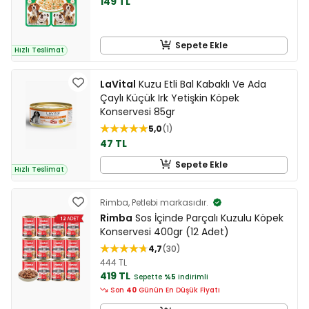
149 TL
Sepete Ekle
Hızlı Teslimat
LaVital
Kuzu Etli Bal Kabaklı Ve Ada
Çaylı Küçük Irk Yetişkin Köpek
Konservesi 85gr
5,0
1
47 TL
Sepete Ekle
Hızlı Teslimat
Rimba, Petlebi markasıdır.
Rimba
Sos İçinde Parçalı Kuzulu Köpek
Konservesi 400gr (12 Adet)
4,7
30
444 TL
419 TL
Sepette
%5
indirimli
Son
40
Günün En Düşük Fiyatı