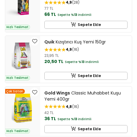
4,9
28
77 TL
66 TL
Sepette
%13
indirimli
Sepete Ekle
Hızlı Teslimat
Quik
Kızıştırıcı Kuş Yemi 150gr
4,9
16
23,95 TL
20,50 TL
Sepette
%13
indirimli
Sepete Ekle
Hızlı Teslimat
Çok Satan
Gold Wings
Classic Muhabbet Kuşu
Yemi 400gr
4,8
16
42 TL
36 TL
Sepette
%13
indirimli
Sepete Ekle
Hızlı Teslimat