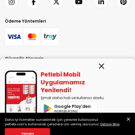
Ödeme Yöntemleri
Güvenilir Alışveriş
Petlebi Mobil
Uygulamamız
Yenilendi!
Şimdi daha hızlı ve kullanıcı dostu
PETLEBİ EVCİL HAYVAN ÜRÜNLERİ PAZ. SAN. TİC. LTD. ŞTİ. Alaşarköy Mah.
Google Play'den
1. Alaşar Cad. No: 9 Osmangazi/Bursa
İNDİREBİLİRSİNİZ
7290599225 vergi numarasıyla Uludağ Vergi Dairesi'ne bağlıdır.
Daha iyi hizmetler sunabilmek için çerezler kullanıyoruz.
App Store'dan
petlebi.com'u kullanarak çerezlere izin vermiş olursunuz.
Detaylı Bilgi
İNDİREBİLİRSİNİZ
2014-2026 © petlebi.com v11.88.0
Tamam