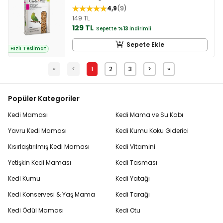
4,9
9
149 TL
129 TL
Sepette
%13
indirimli
Sepete Ekle
Hızlı Teslimat
«
<
1
2
3
>
»
Popüler Kategoriler
Kedi Maması
Kedi Mama ve Su Kabı
Yavru Kedi Maması
Kedi Kumu Koku Giderici
Kısırlaştırılmış Kedi Maması
Kedi Vitamini
Yetişkin Kedi Maması
Kedi Tasması
Kedi Kumu
Kedi Yatağı
Kedi Konservesi & Yaş Mama
Kedi Tarağı
Kedi Ödül Maması
Kedi Otu