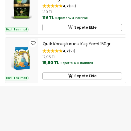
4,7
33
139 TL
119 TL
Sepette
%13
indirimli
Sepete Ekle
Hızlı Teslimat
Quik
Konuşturucu Kuş Yemi 150gr
4,7
21
17,95 TL
15,50 TL
Sepette
%13
indirimli
Sepete Ekle
Hızlı Teslimat