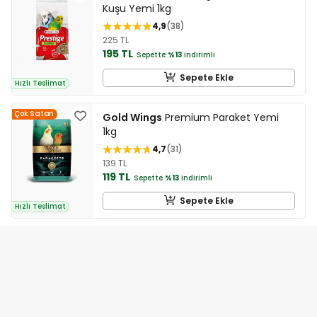
Kuşu Yemi 1kg
4,9
38
225 TL
195 TL
Sepette
%13
indirimli
Sepete Ekle
Hızlı Teslimat
Çok Satan
Gold Wings
Premium Paraket Yemi
1kg
4,7
31
139 TL
119 TL
Sepette
%13
indirimli
Sepete Ekle
Hızlı Teslimat