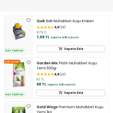
Quik
Ballı Muhabbet Kuşu Krakeri
4,5
28
8,79 TL
7,59 TL
Sepette
%13
indirimli
Sepete Ekle
Hızlı Teslimat
Çok Satan
Garden Mix
Platin Muhabbet Kuşu
Yemi 500gr
4,9
23
67 TL
58 TL
Sepette
%13
indirimli
Sepete Ekle
Hızlı Teslimat
Gold Wings
Premium Muhabbet Kuşu
Yemi 1kg