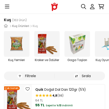
Kuş
(163 Ürün)
Kuş Ürünleri
Kuş
Kuş Yemleri
Kraker ve Ödüller
Gaga Taşları
Kuş Oyun
Filtrele
Sırala
Çok Satan
Quik
Doğal Dal Darı 120gr (5'li)
4,8
98
64 TL
55 TL
Sepette
%13
indirimli