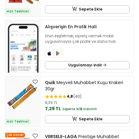
Sepete Ekle
Hızlı Teslimat
Alışverişin En Pratik Hali
Ürün keşfetmek, sipariş vermek mobil
uygulamayla çok pratik ve daha hızlı.
Uygulamayı indir
Quik
Meyveli Muhabbet Kuşu Krakeri
30gr
4,8
40
8,39 TL
7,29 TL
Sepette
%13
indirimli
Sepete Ekle
Hızlı Teslimat
Çok Satan
VERSELE-LAGA
Prestige Muhabbet