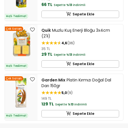
66 TL
Sepette
%13
indirimli
Sepete Ekle
Hızlı Teslimat
Çok Satan
Quik
Muzlu Kuş Enerji Bloğu 3x4cm
(2'li)
4,6
36
35 TL
29 TL
Sepette
%13
indirimli
Sepete Ekle
Hızlı Teslimat
Çok Satan
Garden Mix
Platin Kırmızı Doğal Dal
Darı 150gr
5,0
9
149 TL
129 TL
Sepette
%13
indirimli
Sepete Ekle
Hızlı Teslimat