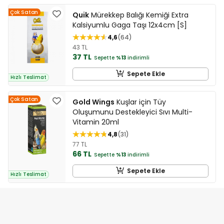
Çok Satan
Quik
Mürekkep Balığı Kemiği Extra
Kalsiyumlu Gaga Taşı 12x4cm [S]
4,6
64
43 TL
37 TL
Sepette
%13
indirimli
Sepete Ekle
Hızlı Teslimat
Çok Satan
Gold Wings
Kuşlar için Tüy
Oluşumunu Destekleyici Sıvı Multi-
Vitamin 20ml
4,8
31
77 TL
66 TL
Sepette
%13
indirimli
Sepete Ekle
Hızlı Teslimat