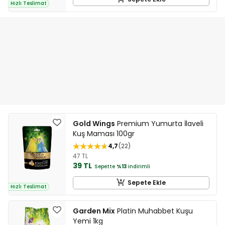
Hızlı Teslimat
Gold Wings
Premium Yumurta İlaveli
Kuş Maması 100gr
4,7
22
47 TL
39 TL
Sepette
%13
indirimli
Sepete Ekle
Hızlı Teslimat
Garden Mix
Platin Muhabbet Kuşu
Yemi 1kg