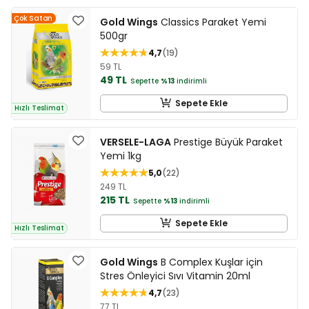
Çok Satan
Gold Wings
Classics Paraket Yemi
500gr
4,7
19
59 TL
49 TL
Sepette
%13
indirimli
Sepete Ekle
Hızlı Teslimat
VERSELE-LAGA
Prestige Büyük Paraket
Yemi 1kg
5,0
22
249 TL
215 TL
Sepette
%13
indirimli
Sepete Ekle
Hızlı Teslimat
Gold Wings
B Complex Kuşlar için
Stres Önleyici Sıvı Vitamin 20ml
4,7
23
77 TL