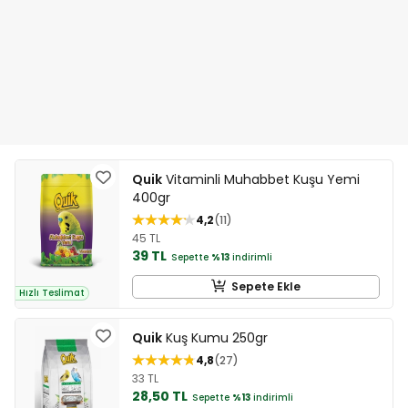
Quik
Vitaminli Muhabbet Kuşu Yemi
400gr
4,2
11
45 TL
39 TL
Sepette
%13
indirimli
Sepete Ekle
Hızlı Teslimat
Quik
Kuş Kumu 250gr
4,8
27
33 TL
28,50 TL
Sepette
%13
indirimli