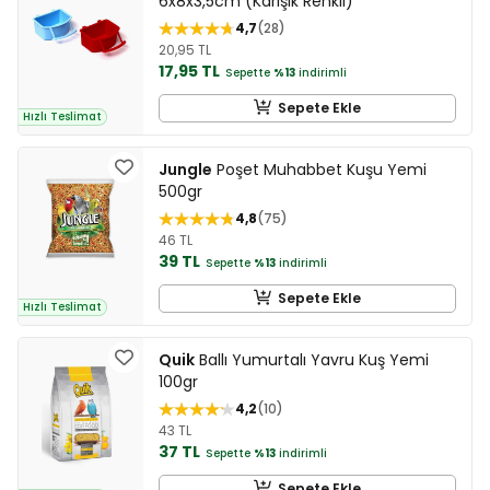
6x8x3,5cm (Karışık Renkli)
4,7
28
20,95 TL
17,95 TL
Sepette
%13
indirimli
Sepete Ekle
Hızlı Teslimat
Jungle
Poşet Muhabbet Kuşu Yemi
500gr
4,8
75
46 TL
39 TL
Sepette
%13
indirimli
Sepete Ekle
Hızlı Teslimat
Quik
Ballı Yumurtalı Yavru Kuş Yemi
100gr
4,2
10
43 TL
37 TL
Sepette
%13
indirimli
Sepete Ekle