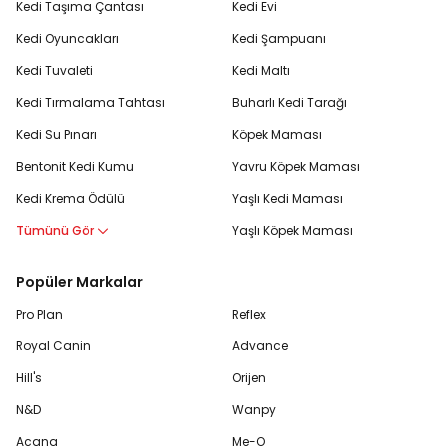
Kedi Taşıma Çantası
Kedi Evi
Kedi Oyuncakları
Kedi Şampuanı
Kedi Tuvaleti
Kedi Maltı
Kedi Tırmalama Tahtası
Buharlı Kedi Tarağı
Kedi Su Pınarı
Köpek Maması
Bentonit Kedi Kumu
Yavru Köpek Maması
Kedi Krema Ödülü
Yaşlı Kedi Maması
Tümünü Gör
Yaşlı Köpek Maması
Popüler Markalar
Pro Plan
Reflex
Royal Canin
Advance
Hill's
Orijen
N&D
Wanpy
Acana
Me-O