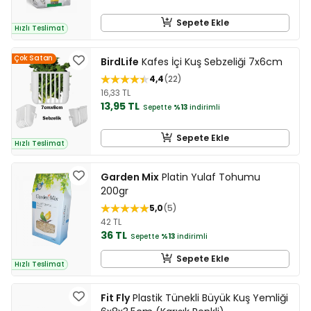
Sepete Ekle
Hızlı Teslimat
Çok Satan
BirdLife
Kafes İçi Kuş Sebzeliği 7x6cm
4,4
22
16,33 TL
13,95 TL
Sepette
%13
indirimli
Sepete Ekle
Hızlı Teslimat
Garden Mix
Platin Yulaf Tohumu
200gr
5,0
5
42 TL
36 TL
Sepette
%13
indirimli
Sepete Ekle
Hızlı Teslimat
Fit Fly
Plastik Tünekli Büyük Kuş Yemliği