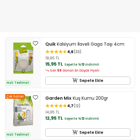
Quik
Kalsiyum İlaveli Gaga Taşı 4cm
4,6
33
18,95 TL
15,95 TL
Sepette
%13
indirimli
Son
59
Günün En Düşük Fiyatı
Sepete Ekle
Hızlı Teslimat
Çok Satan
Garden Mix
Kuş Kumu 200gr
4,7
12
14,95 TL
12,95 TL
Sepette
%13
indirimli
Sepete Ekle
Hızlı Teslimat