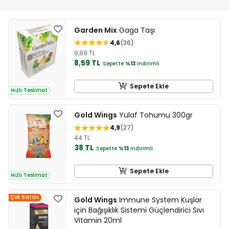
Garden Mix
Gaga Taşı
4,6
36
9,89 TL
8,59 TL
Sepette
%13
indirimli
Sepete Ekle
Hızlı Teslimat
Gold Wings
Yulaf Tohumu 300gr
4,9
27
44 TL
38 TL
Sepette
%13
indirimli
Sepete Ekle
Hızlı Teslimat
Çok Satan
Gold Wings
Immune System Kuşlar
için Bağışıklık Sistemi Güçlendirici Sıvı
Vitamin 20ml