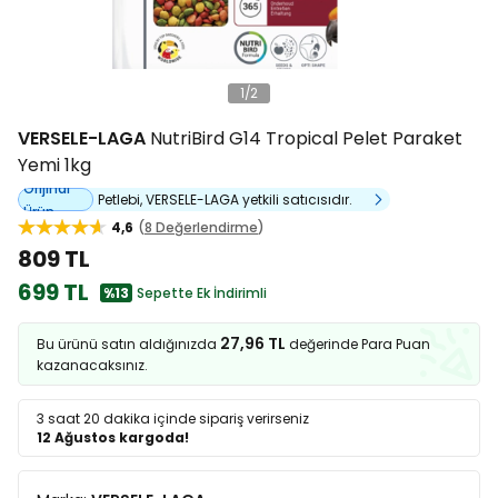
1
/
2
VERSELE-LAGA
NutriBird G14 Tropical Pelet Paraket
Yemi 1kg
Orijinal
Petlebi, VERSELE-LAGA yetkili satıcısıdır.
Ürün
4,6
8 Değerlendirme
809 TL
699 TL
%13
Sepette Ek İndirimli
27,96 TL
Bu ürünü satın aldığınızda
değerinde Para Puan
kazanacaksınız.
3 saat 20 dakika
içinde sipariş verirseniz
12 Ağustos kargoda!