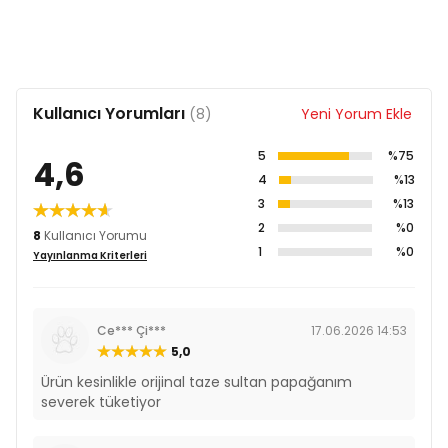
Lizin %0,75
Treonin %0,45
Triptofan %0,15
Sistin ​%0,2
Kullanıcı Yorumları
(8)
Yeni Yorum Ekle
5
%75
4,6
4
%13
3
%13
2
%0
8
Kullanıcı Yorumu
1
%0
Yayınlanma Kriterleri
Ce*** Çi***
17.06.2026 14:53
5,0
Ürün kesinlikle orijinal taze sultan papağanım
severek tüketiyor