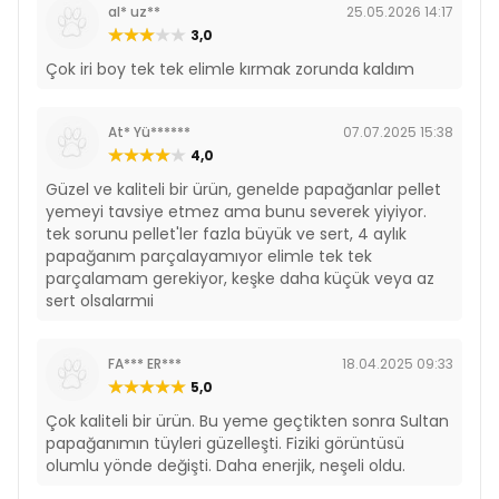
al* uz**
25.05.2026 14:17
3,0
Çok iri boy tek tek elimle kırmak zorunda kaldım
At* Yü******
07.07.2025 15:38
4,0
Güzel ve kaliteli bir ürün, genelde papağanlar pellet
yemeyi tavsiye etmez ama bunu severek yiyiyor.
tek sorunu pellet'ler fazla büyük ve sert, 4 aylık
papağanım parçalayamıyor elimle tek tek
parçalamam gerekiyor, keşke daha küçük veya az
sert olsalarmıi
FA*** ER***
18.04.2025 09:33
5,0
Çok kaliteli bir ürün. Bu yeme geçtikten sonra Sultan
papağanımın tüyleri güzelleşti. Fiziki görüntüsü
olumlu yönde değişti. Daha enerjik, neşeli oldu.