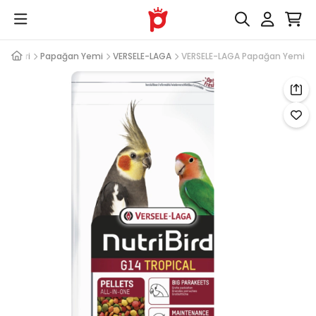
Yemleri
Papağan Yemi
VERSELE-LAGA
VERSELE-LAGA Papağan Yemi