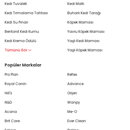
Kedi Tuvaleti
Kedi Maltı
Kedi Tırmalama Tahtası
Buharlı Kedi Tarağı
Kedi Su Pınarı
Köpek Maması
Bentonit Kedi Kumu
Yavru Köpek Maması
Kedi Krema Ödülü
Yaşlı Kedi Maması
Tümünü Gör
Yaşlı Köpek Maması
Popüler Markalar
Pro Plan
Reflex
Royal Canin
Advance
Hill's
Orijen
N&D
Wanpy
Acana
Me-O
Brit Care
Ever Clean