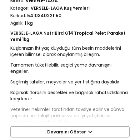
Marka:
VERSELE-LAGA
Kategori:
VERSELE-LAGA Kuş Yemleri
Barkod:
5410340221150
Ağırlık:
1 kg
VERSELE-LAGA NutriBird G14 Tropical Pelet Paraket
Yemi 1kg
Kuşlarınızın ihtiyaç duyduğu tüm besin maddelerini
içeren bilimsel olarak onaylanmış bileşim.
Tamamen tüketilebilir, seçici yeme davranışını
engeller.
Seçilmiş tahıllar, meyveler ve yer fıstığına dayalıdır.
Bağırsak florasını destekler ve bağırsak rahatsızlıklarına
karşı korur.
Veteriner hekimler tarafından tavsiye edilir ve dünya
çapında ornitolojik parklar ve en iyi yetiştiriciler
tarafından kullanılmaktadır.
Devamını Göster
İçerik