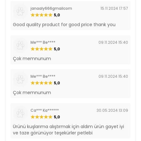
janaaly666gmailcom
15.11.2024 17:57
5,0
Good quality product for good price thank you
Me*** Be****
09.11.2024 15:40
5,0
Çok memnunum
Me*** Be****
09.11.2024 15:40
5,0
Çok memnunum
Ca*** Ka******
30.05.2024 13:09
5,0
Ürünü kuşlarıma alıştırmak için aldım ürün gayet iyi
ve taze görünüyor teşekürler petlebi