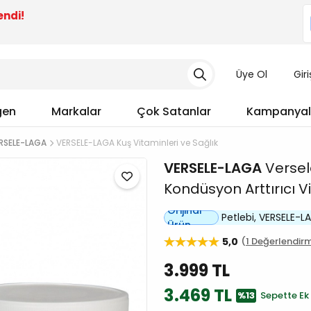
endi!
Üye Ol
Gir
gen
Markalar
Çok Satanlar
Kampanyal
RSELE-LAGA
VERSELE-LAGA Kuş Vitaminleri ve Sağlık
VERSELE-LAGA
Versel
Kondüsyon Arttırıcı V
Orijinal
Petlebi, VERSELE-LAG
Ürün
5,0
1 Değerlendir
3.999 TL
3.469 TL
%13
Sepette Ek 