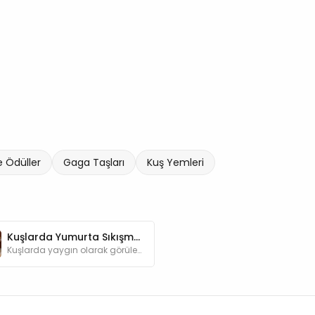
e Ödüller
Gaga Taşları
Kuş Yemleri
Kuşlarda Yumurta Sıkışması (Tıkanması)
Kuşlarda yaygın olarak görülen yumurta sıkışması hakkında merak ettiğiniz bilgileri yazımızda bulabilirsiniz.