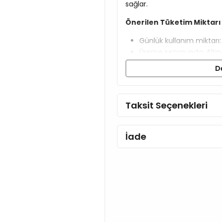
sağlar.
Önerilen Tüketim Miktarı 
Günlük kullanım miktarı:
Üreme sezonunda: Altın
Zayıf düşme ve iyileşm
D
İştahsızlık: Sabah-akşam
Yavru güvercinler yeme
(günde sekiz hapa kadar 
Taksit Seçenekleri
Serin ve kuru yerde sakl
İade