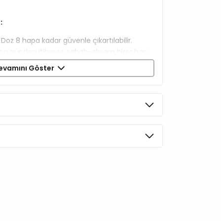
:
 Doz 8 hapa kadar güvenle çıkartılabilir.
ca günden itibaren sabah-akşam birer hap.
e durumlarında: Sabah-akşam ikişer hap.
evamını Göster
 1 ya da 2 hap.
ği sindiremiyorlarsa: Sabah-akşam birer hap
güvenle verebilirsiniz).
ayınız