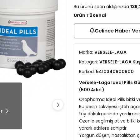
Bu ürünü satın aldığınızda
138
Ürün Tükendi
Gelince Haber Ve
Marka:
VERSELE-LAGA
Kategori:
VERSELE-LAGA Ku
Barkod:
5410340600900
Versele-Laga Ideal Pills G
(500 Adet)
Oropharma Ideal Pills bitki ve 
!
Bu besin takviyesi iştah açar,
ör
tüy dökülmesinde yardımcıd
Özenle seçilmiş ot ve bitki 
yararlı etkilere sahiptir.
Yorgun düşen, hastalıktan ç