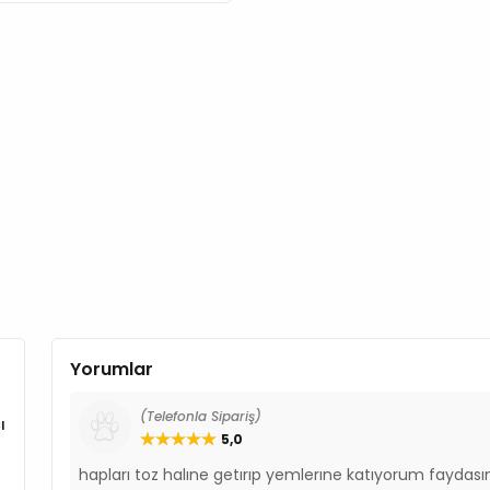
Yorumlar
(Telefonla Sipariş)
ı
5,0
hapları toz halıne getırıp yemlerıne katıyorum faydası