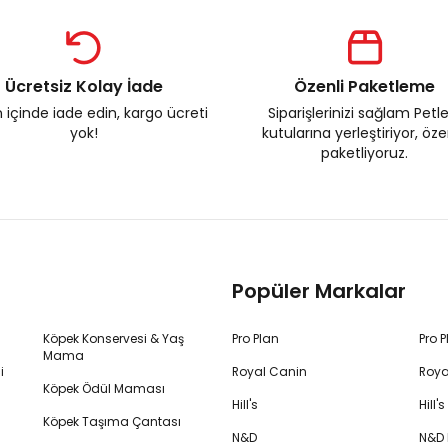
Ücretsiz Kolay İade
Özenli Paketleme
 içinde iade edin, kargo ücreti
Siparişlerinizi sağlam Petl
yok!
kutularına yerleştiriyor, öz
paketliyoruz.
Popüler Markalar
Köpek Konservesi & Yaş
Pro Plan
Pro 
Mama
i
Royal Canin
Roya
Köpek Ödül Maması
Hill's
Hill
Köpek Taşıma Çantası
N&D
N&D