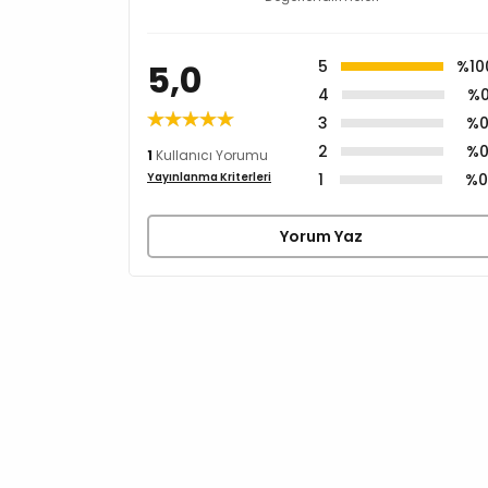
5,0
5
%10
4
%
3
%
2
%
1
Kullanıcı Yorumu
1
%
Yayınlanma Kriterleri
Yorum Yaz