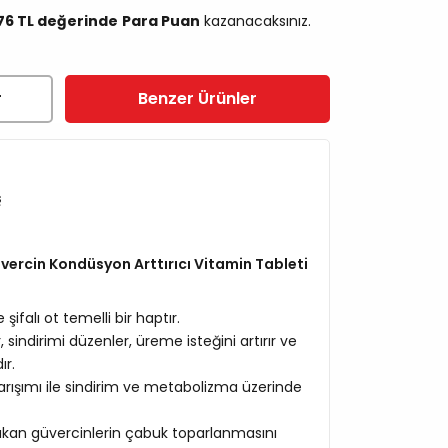
,76 TL değerinde
Para Puan
kazanacaksınız.
r
Benzer Ürünler
ş
üvercin Kondüsyon Arttırıcı Vitamin Tableti
şifalı ot temelli bir haptır.
 sindirimi düzenler, üreme isteğini artırır ve
ır.
karışımı ile sindirim ve metabolizma üzerinde
ıkan güvercinlerin çabuk toparlanmasını