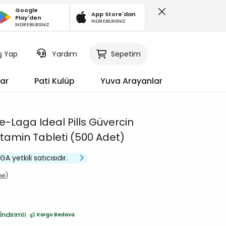
Google
App Store'dan
Play'den
İNDİREBİLİRSİNİZ
İNDİREBİLİRSİNİZ
iş Yap
Sepetim
Yardım
ar
Pati Kulüp
Yuva Arayanlar
e-Laga Ideal Pills Güvercin
itamin Tableti (500 Adet)
A yetkili satıcısıdır.
me
İndirimli
Kargo Bedava