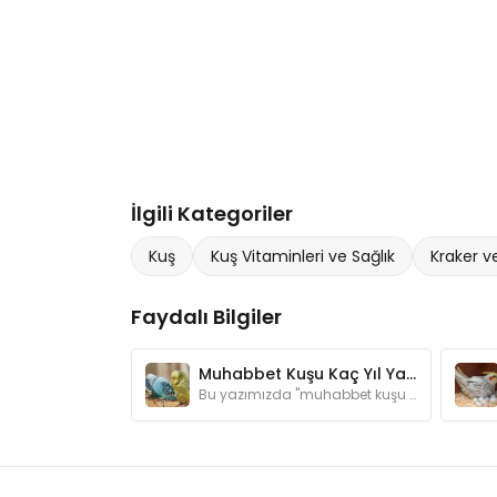
İlgili Kategoriler
Kuş
Kuş Vitaminleri ve Sağlık
Kraker v
Faydalı Bilgiler
Muhabbet Kuşu Kaç Yıl Yaşar? Muhabet Kuşlarının Yaşam Süreleri
Bu yazımızda "muhabbet kuşu kaç yıl yaşar?" sorusunun cevabını bulabilir, sağlıklı bir yaşamları olması için yapabileceklerinizi öğrenebilirsiniz.