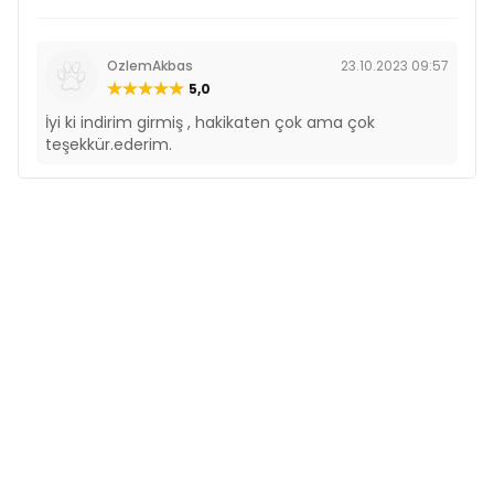
OzlemAkbas
23.10.2023 09:57
5,0
İyi ki indirim girmiş , hakikaten çok ama çok
teşekkür.ederim.