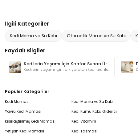
İlgili Kategoriler
Kedi Mama ve Su Kabı
Otomatik Mama ve Su Kabı
K
Faydalı Bilgiler
Kedilerin Yaşamı İçin Konfor Sunan Ürünler
Kedilerin yaşamı için fark yaratan kedi ürünleri hakkında hazırladığımız bu yazımızda kedileri mutlu edebilecek öneriler bulabilirsiniz.
Popüler Kategoriler
Kedi Maması
Kedi Mama ve Su Kabı
Yavru Kedi Maması
Kedi Kumu Koku Giderici
Kısırlaştırılmış Kedi Maması
Kedi Vitamini
Yetişkin Kedi Maması
Kedi Tasması