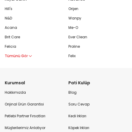
Hill's
Orijen
N&D
Wanpy
Acana
Me-O
Brit Care
Ever Clean
Felicia
Proline
Tümünü Gör
Felix
Kurumsal
Pati Kulüp
Hakkımızda
Blog
Orijinal Ürün Garantisi
Soru Cevap
Petlebi Partner Fırsatları
Kedi Irkları
Müşterilerimiz Anlatıyor
Köpek Irkları