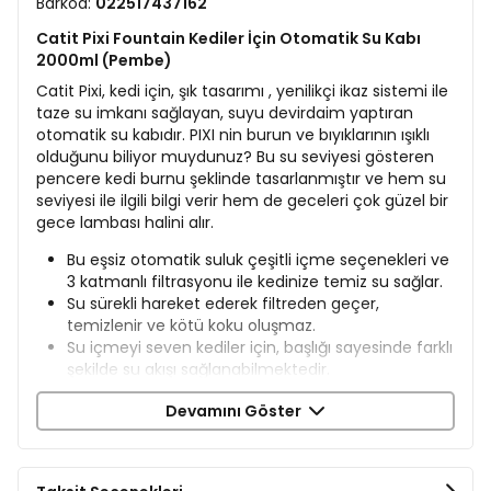
Barkod:
022517437162
Catit Pixi Fountain Kediler İçin Otomatik Su Kabı
2000ml (Pembe)
Catit Pixi, kedi için, şık tasarımı , yenilikçi ikaz sistemi ile
taze su imkanı sağlayan, suyu devirdaim yaptıran
otomatik su kabıdır. PIXI nin burun ve bıyıklarının ışıklı
olduğunu biliyor muydunuz? Bu su seviyesi gösteren
pencere kedi burnu şeklinde tasarlanmıştır ve hem su
seviyesi ile ilgili bilgi verir hem de geceleri çok güzel bir
gece lambası halini alır.
Bu eşsiz otomatik suluk çeşitli içme seçenekleri ve
3 katmanlı filtrasyonu ile kedinize temiz su sağlar.
Su sürekli hareket ederek filtreden geçer,
temizlenir ve kötü koku oluşmaz.
Su içmeyi seven kediler için, başlığı sayesinde farklı
şekilde su akışı sağlanabilmektedir.
Musluk suyundaki mineraller kediler için ortak bir
Devamını Göster
sağlık sorunu olan idrar yolu hastalıklarına ve idrar
taşı problemine yol açabilir. İdrar yolu hastalıklarını
önlemeye yardımcı olmak için, filtresi üç
fonksiyonlu olarak tasarlanmıştır. Filtre musluk