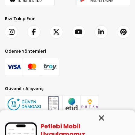
İNDİREBİLİRSİNİZ
İNDİREBİLİRSİNİZ
Bizi Takip Edin
Ödeme Yöntemleri
Güvenilir Alışveriş
Petlebi Mobil
PETLEBİ EVCİL HAYVAN ÜRÜNLERİ PAZ. SAN. TİC. LTD. ŞTİ. Alaşarköy Mah.
Uygulamamız