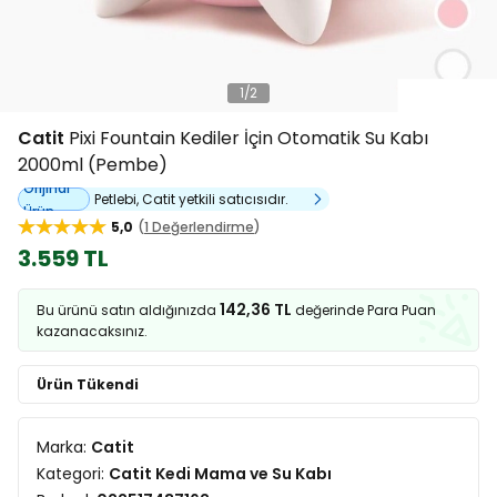
1
/
2
Catit
Pixi Fountain Kediler İçin Otomatik Su Kabı
2000ml (Pembe)
Orijinal
Petlebi, Catit yetkili satıcısıdır.
Ürün
5,0
1 Değerlendirme
3.559 TL
142,36 TL
Bu ürünü satın aldığınızda
değerinde Para Puan
kazanacaksınız.
Ürün Tükendi
Marka:
Catit
Kategori:
Catit Kedi Mama ve Su Kabı