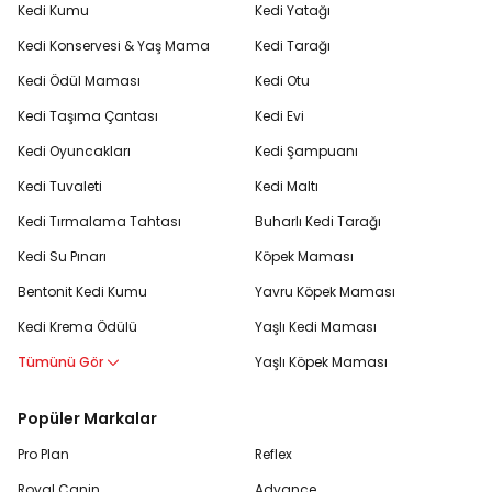
Kedi Kumu
Kedi Yatağı
Kedi Konservesi & Yaş Mama
Kedi Tarağı
Kedi Ödül Maması
Kedi Otu
Kedi Taşıma Çantası
Kedi Evi
Kedi Oyuncakları
Kedi Şampuanı
Kedi Tuvaleti
Kedi Maltı
Kedi Tırmalama Tahtası
Buharlı Kedi Tarağı
Kedi Su Pınarı
Köpek Maması
Bentonit Kedi Kumu
Yavru Köpek Maması
Kedi Krema Ödülü
Yaşlı Kedi Maması
Tümünü Gör
Yaşlı Köpek Maması
Popüler Markalar
Pro Plan
Reflex
Royal Canin
Advance