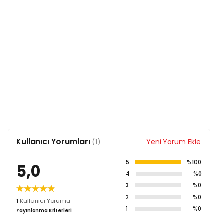
Boy: 20,5 cm
Yükseklik: 17 cm
Ağırlık: 800 gr
Hacim: 2000 ml
Kullanıcı Yorumları
(1)
Yeni Yorum Ekle
5
%100
5,0
4
%0
3
%0
2
%0
1
Kullanıcı Yorumu
1
%0
Yayınlanma Kriterleri