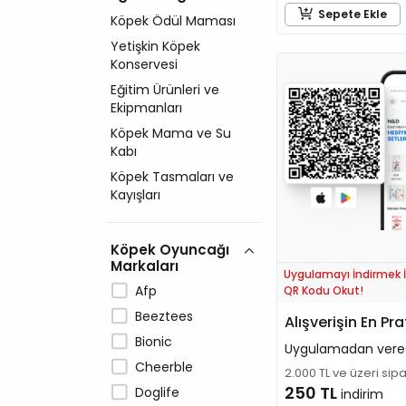
Sepete Ekle
Köpek Ödül Maması
Yetişkin Köpek
Konservesi
Eğitim Ürünleri ve
Ekipmanları
Köpek Mama ve Su
Kabı
Köpek Tasmaları ve
Kayışları
Köpek Oyuncağı
Markaları
Uygulamayı İndirmek İ
Afp
QR Kodu Okut!
Beeztees
Alışverişin En Pra
Bionic
Uygulamadan vere
Cheerble
2.000 TL ve üzeri sip
250 TL
Doglife
indirim