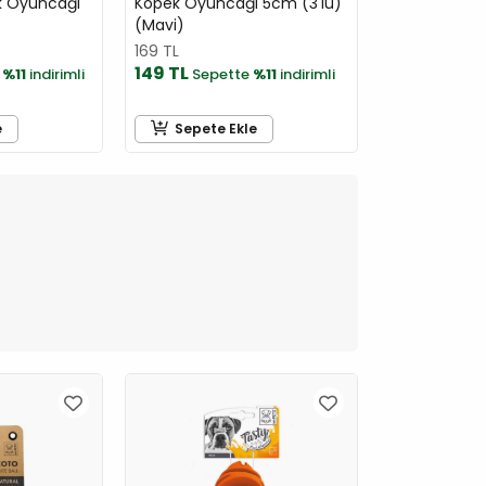
ek Oyuncağı
Köpek Oyuncağı 5cm (3'lü)
(Mavi)
169 TL
149 TL
e
%11
indirimli
Sepette
%11
indirimli
e
Sepete Ekle