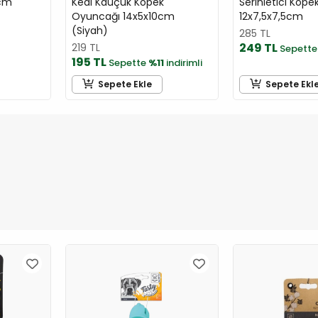
8cm
Kedi Kauçuk Köpek
Serinletici Köp
Oyuncağı 14x5x10cm
12x7,5x7,5cm
(Siyah)
285 TL
249 TL
219 TL
Sepett
195 TL
Sepette
%11
indirimli
Sepete Ekle
Sepete Ekl