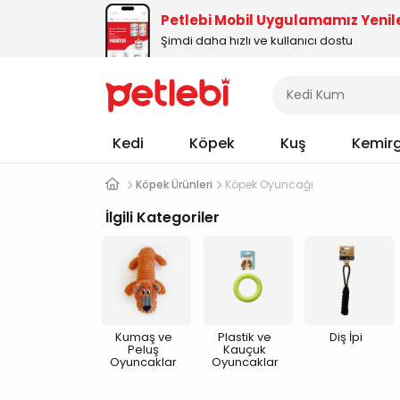
Petlebi Mobil Uygulamamız Yenil
Şimdi daha hızlı ve kullanıcı dostu
Kedi
Köpek
Kuş
Kemir
Köpek Ürünleri
Köpek Oyuncağı
İlgili Kategoriler
Kumaş ve
Plastik ve
Diş İpi
Peluş
Kauçuk
Oyuncaklar
Oyuncaklar