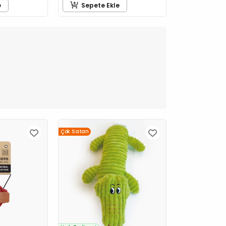
e
Sepete Ekle
Çok Satan