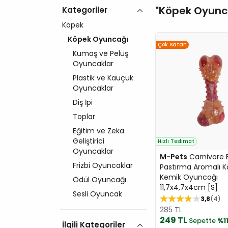
Köpek Oyunc
Kategoriler
Köpek
Köpek Oyuncağı
Çok Satan
Kumaş ve Peluş
Oyuncaklar
Plastik ve Kauçuk
Oyuncaklar
Diş İpi
Toplar
Eğitim ve Zeka
Geliştirici
Hızlı Teslimat
Oyuncaklar
M-Pets
Carnivore 
Frizbi Oyuncaklar
Pastırma Aromalı 
Kemik Oyuncağı
Ödül Oyuncağı
11,7x4,7x4cm [S]
Sesli Oyuncak
3,8
4
285 TL
249 TL
Sepette
%1
İlgili Kategoriler