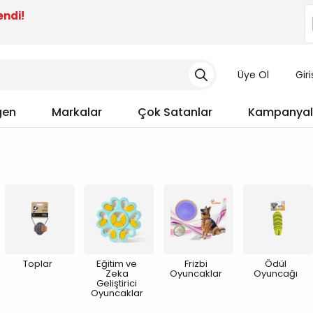
endi!
Üye Ol
Gir
gen
Markalar
Çok Satanlar
Kampanyal
Toplar
Eğitim ve
Frizbi
Ödül
Zeka
Oyuncaklar
Oyuncağı
Geliştirici
Oyuncaklar