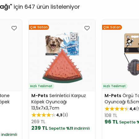
ağı
için 647 ürün listeleniyor
Çok Satan
Çok Satan
Hızlı Teslimat
Hızlı Teslimat
Bone
M-Pets
Serinletici Karpuz
M-Pets
Örgü T
Köpek
Köpek Oyuncağı
Oyuncağı 6,5cm
13,5x7x3,7cm
4,4
4,3
3
108 TL
96 TL
269 TL
Sepette
%
239 TL
Sepette
%11
indirimli
1
indirimli