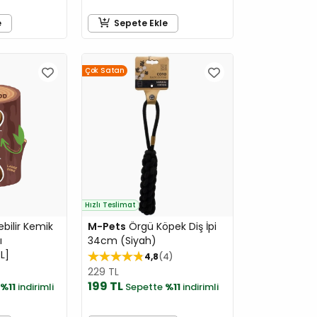
e
Sepete Ekle
Çok Satan
Hızlı Teslimat
bilir Kemik
M-Pets
Örgü Köpek Diş İpi
ı
34cm (Siyah)
L]
4,8
4
229 TL
199 TL
%11
indirimli
Sepette
%11
indirimli