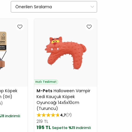
Hızlı Teslimat
op Köpek
M-Pets
Halloween Vampir
 (Gri)
Kedi Kauçuk Köpek
Oyuncağı 14x5x10cm
5
(Turuncu)
4,7
7
11
indirimli
219 TL
195 TL
Sepette
%11
indirimli