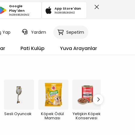
Google
App Store'dan
Play'den
İNDİREBİLİRSİNİZ
İNDİREBİLİRSİNİZ
iş Yap
Sepetim
Yardım
ar
Pati Kulüp
Yuva Arayanlar
Sesli Oyuncak
Köpek Ödül
Yetişkin Köpek
Eğitim Ürünleri
Maması
Konservesi
ve
Ekipmanları