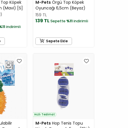
 Top Köpek
M-Pets
Örgü Top Köpek
 (Mavi) [S]
Oyuncağı 6,5cm (Beyaz)
2
159 TL
139 TL
Sepette
%11
indirimli
%11
indirimli
e
Sepete Ekle
Hızlı Teslimat
abilir
M-Pets
Hop Tenis Topu