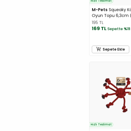
Hızlı Teslimat
M-Pets
Squeaky K
Oyun Topu 6,3cm 
195 TL
169 TL
Sepette
%11
Sepete Ekle
Hızlı Teslimat