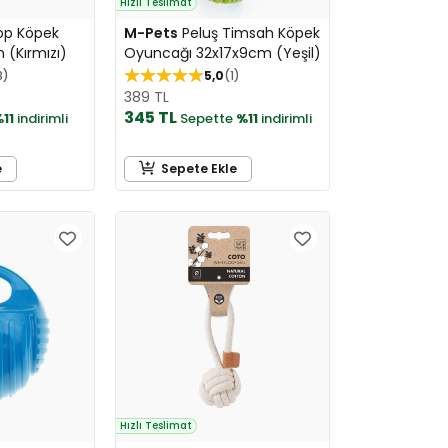
Hızlı Teslimat
op Köpek
M-Pets
Peluş Timsah Köpek
(Kırmızı)
Oyuncağı 32x17x9cm (Yeşil)
3
5,0
1
389 TL
345 TL
11
indirimli
Sepette
%11
indirimli
e
Sepete Ekle
Hızlı Teslimat