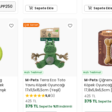
APP250
Sepete Ekle
Sepete Ekl
Çok Satan
Hızlı Teslimat
Hızlı Teslimat
ng
M-Pets
Terra Eco Toto
M-Pets
Çiğnene
pek
Yavru Köpek Oyuncağı
Köpek Oyuncağ
ışık
17x11,5x15,5cm (Yeşil)
17,8x5,9x5,5cm [
5,0
3
425 TL
375 TL
425 TL
Sepette
375 TL
Sepette
%11
indirimli