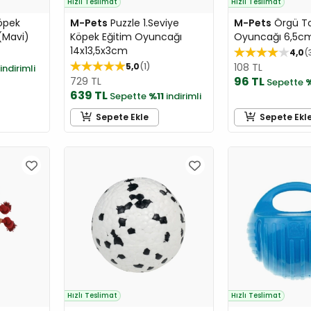
Hızlı Teslimat
Hızlı Teslimat
öpek
M-Pets
Puzzle 1.Seviye
M-Pets
Örgü T
(Mavi)
Köpek Eğitim Oyuncağı
Oyuncağı 6,5cm 
14x13,5x3cm
4,0
5,0
1
108 TL
indirimli
96 TL
729 TL
Sepette
%
639 TL
Sepette
%11
indirimli
Sepete Ekle
Sepete Ekl
Hızlı Teslimat
Hızlı Teslimat