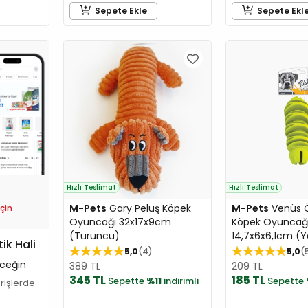
Sepete Ekle
Sepete Ekl
Hızlı Teslimat
Hızlı Teslimat
M-Pets
Gary Peluş Köpek
M-Pets
Venüs Ö
çin
Oyuncağı 32x17x9cm
Köpek Oyuncağ
(Turuncu)
14,7x6x6,1cm (Ye
tik Hali
5,0
4
5,0
ceğin
389 TL
209 TL
345 TL
185 TL
Sepette
%11
indirimli
Sepette
arişlerde