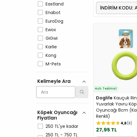
Eastland
İNDİRİM KODU: 
Enabot
EuroDog
Ewox
GiGwi
Karlie
Kong
M-Pets
Pawise
Kelimeyle Ara
Hızlı Teslimat
Doglife
Kauçuk Ri
Yuvarlak Yavru Kö
Oyuncağı 8cm (Kar
Köpek Oyuncağı
Renkli)
Fiyatları
4,6
8
250 TL'ye kadar
27,95 TL
250 TL - 750 TL