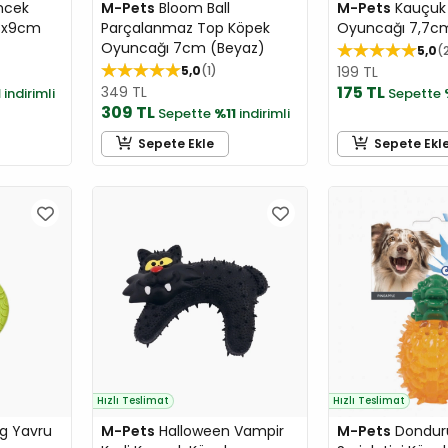
mcek
M-Pets
Bloom Ball
M-Pets
Kauçuk
8x9cm
Parçalanmaz Top Köpek
Oyuncağı 7,7cm
Oyuncağı 7cm (Beyaz)
5,0
5,0
1
199 TL
175 TL
349 TL
1
indirimli
Sepette
309 TL
Sepette
%11
indirimli
Sepete Ekle
Sepete Ekl
Hızlı Teslimat
Hızlı Teslimat
g Yavru
M-Pets
Halloween Vampir
M-Pets
Dondurul