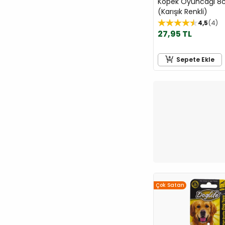
Köpek Oyuncağı 
(Karışık Renkli)
4,5
4
27,95 TL
Sepete Ekle
Çok Satan