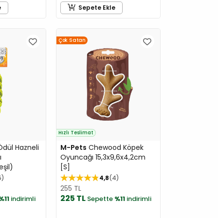
e
Sepete Ekle
Çok Satan
Hızlı Teslimat
dül Hazneli
M-Pets
Chewood Köpek
ı
Oyuncağı 15,3x9,6x4,2cm
şil)
[S]
5
4,8
4
255 TL
225 TL
%11
indirimli
Sepette
%11
indirimli