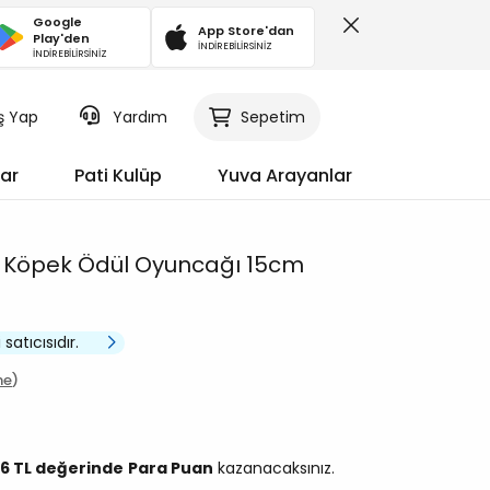
Google
App Store'dan
Play'den
İNDİREBİLİRSİNİZ
İNDİREBİLİRSİNİZ
iş Yap
Sepetim
Yardım
ar
Pati Kulüp
Yuva Arayanlar
 Köpek Ödül Oyuncağı 15cm
satıcısıdır.
me
96 TL değerinde
Para Puan
kazanacaksınız.