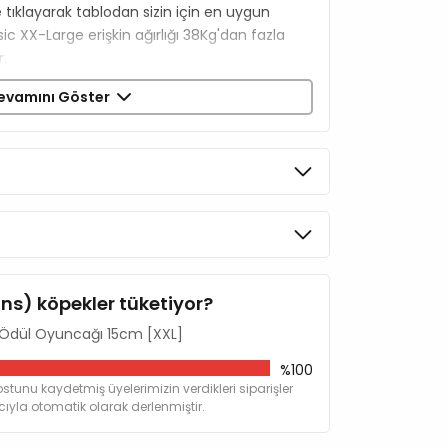
e tıklayarak tablodan sizin için en uygun
ic XX-Large erişkin ağırlığı 38Kg'dan fazla
r.
evamını Göster
ins) köpekler tüketiyor?
 Ödül Oyuncağı 15cm [XXL]
%100
stunu kaydetmiş üyelerimizin verdikleri siparişler
yla otomatik olarak derlenmiştir.