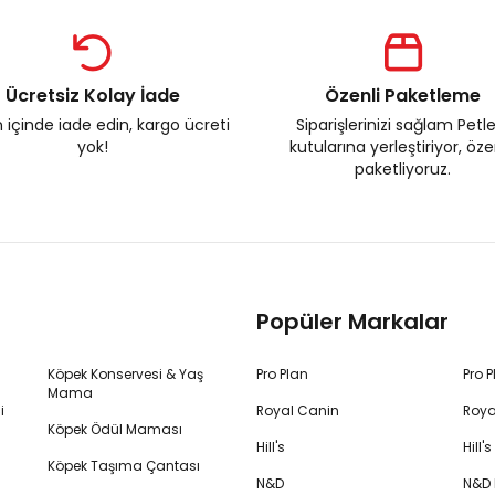
Ücretsiz Kolay İade
Özenli Paketleme
 içinde iade edin, kargo ücreti
Siparişlerinizi sağlam Petl
yok!
kutularına yerleştiriyor, öz
paketliyoruz.
Popüler Markalar
Köpek Konservesi & Yaş
Pro Plan
Pro 
Mama
i
Royal Canin
Roya
Köpek Ödül Maması
Hill's
Hill
Köpek Taşıma Çantası
N&D
N&D