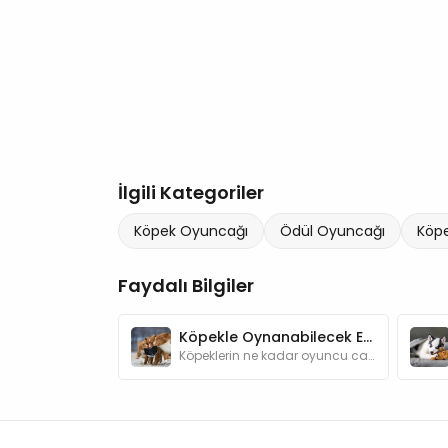
İlgili Kategoriler
Köpek Oyuncağı
Ödül Oyuncağı
Köp
Faydalı Bilgiler
Köpekle Oynanabilecek Eğlenceli Oyunlar
Köpeklerin ne kadar oyuncu canlılar olduğunu anlatmamıza gerek var mı? Oyunlar hem köpeğinizin zeka gelişimine katkı sağlar hem de onu mutlu eder.