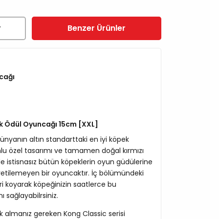
r
Benzer Ürünler
cağı
k Ödül Oyuncağı 15cm [XXL]
 dünyanın altın standarttaki en iyi köpek
lu özel tasarımı ve tamamen doğal kırmızı
 istisnasız bütün köpeklerin oyun güdülerine
üretilemeyen bir oyuncaktır. İç bölümündeki
eri koyarak köpeğinizin saatlerce bu
 sağlayabilrsiniz.
rak almanız gereken Kong Classic serisi