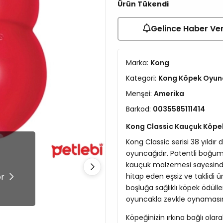
Ürün Tükendi
Gelince Haber Ve
Marka:
Kong
Kategori:
Kong Köpek Oyun
Menşei:
Amerika
Barkod:
0035585111414
Kong Classic Kauçuk Köpe
Kong Classic serisi 38 yıldır
oyuncağıdır. Patentli boğum
!
kauçuk malzemesi sayesinde
ör
hitap eden eşsiz ve taklidi 
boşluğa sağlıklı köpek ödüll
oyuncakla zevkle oynamasını
Köpeğinizin ırkına bağlı ola