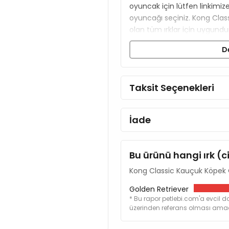
oyuncak için lütfen linkimiz
oyuncağı seçiniz. Kong Class
olan tüm ırklar için uygundu
Ürünün Boyutu;
15.5 cm
D
Taksit Seçenekleri
İade
Bu ürünü hangi ırk (c
Kong Classic Kauçuk Köpek
Golden Retriever
* Bu rapor petlebi.com'a evcil do
üzerinden referans olması amacı