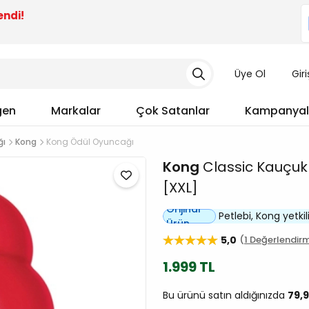
endi!
Üye Ol
Gir
gen
Markalar
Çok Satanlar
Kampanyal
ğı
Kong
Kong Ödül Oyuncağı
Kong
Classic Kauçuk
[XXL]
Orijinal
Petlebi, Kong yetkili 
Ürün
5,0
1 Değerlendir
1.999 TL
Bu ürünü satın aldığınızda
79,