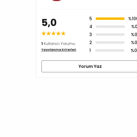
5,0
5
%10
4
%
3
%
2
%
1
Kullanıcı Yorumu
1
%
Yayınlanma Kriterleri
Yorum Yaz