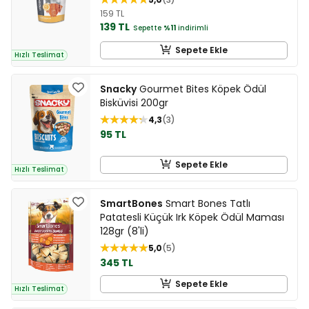
159 TL
139 TL
Sepette
%11
indirimli
Sepete Ekle
Hızlı Teslimat
Snacky
Gourmet Bites Köpek Ödül
Bisküvisi 200gr
4,3
3
95 TL
Sepete Ekle
Hızlı Teslimat
SmartBones
Smart Bones Tatlı
Patatesli Küçük Irk Köpek Ödül Maması
128gr (8'li)
5,0
5
345 TL
Sepete Ekle
Hızlı Teslimat