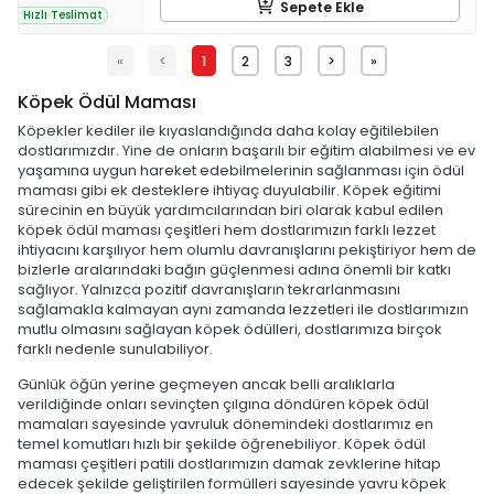
Sepete Ekle
Hızlı Teslimat
«
<
1
2
3
>
»
Köpek Ödül Maması
Köpekler kediler ile kıyaslandığında daha kolay eğitilebilen
dostlarımızdır. Yine de onların başarılı bir eğitim alabilmesi ve ev
yaşamına uygun hareket edebilmelerinin sağlanması için ödül
maması gibi ek desteklere ihtiyaç duyulabilir. Köpek eğitimi
sürecinin en büyük yardımcılarından biri olarak kabul edilen
köpek ödül maması çeşitleri hem dostlarımızın farklı lezzet
ihtiyacını karşılıyor hem olumlu davranışlarını pekiştiriyor hem de
bizlerle aralarındaki bağın güçlenmesi adına önemli bir katkı
sağlıyor. Yalnızca pozitif davranışların tekrarlanmasını
sağlamakla kalmayan aynı zamanda lezzetleri ile dostlarımızın
mutlu olmasını sağlayan köpek ödülleri, dostlarımıza birçok
farklı nedenle sunulabiliyor.
Günlük öğün yerine geçmeyen ancak belli aralıklarla
verildiğinde onları sevinçten çılgına döndüren köpek ödül
mamaları sayesinde yavruluk dönemindeki dostlarımız en
temel komutları hızlı bir şekilde öğrenebiliyor. Köpek ödül
maması çeşitleri patili dostlarımızın damak zevklerine hitap
edecek şekilde geliştirilen formülleri sayesinde yavru köpek