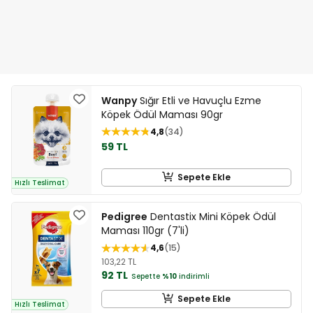
Wanpy
Sığır Etli ve Havuçlu Ezme
Köpek Ödül Maması 90gr
4,8
34
59 TL
Sepete Ekle
Hızlı Teslimat
Pedigree
Dentastix Mini Köpek Ödül
Maması 110gr (7'li)
4,6
15
103,22 TL
92 TL
Sepette
%10
indirimli
Sepete Ekle
Hızlı Teslimat