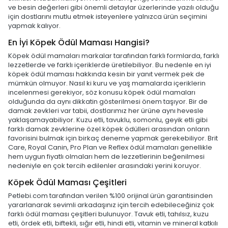
ve besin değerleri gibi önemli detaylar üzerlerinde yazılı olduğu
için dostlarını mutlu etmek isteyenlere yalnızca ürün seçimini
yapmak kalıyor.
En İyi Köpek Ödül Maması Hangisi?
Köpek ödül mamaları markalar tarafından farklı formlarda, farklı
lezzetlerde ve farklı içeriklerde üretilebiliyor. Bu nedenle en iyi
köpek ödül maması hakkında kesin bir yanıt vermek pek de
mümkün olmuyor. Nasıl ki kuru ve yaş mamalarda içeriklerin
incelenmesi gerekiyor, söz konusu köpek ödül mamaları
olduğunda da aynı dikkatin gösterilmesi önem taşıyor. Bir de
damak zevkleri var tabii, dostlarımız her ürüne aynı hevesle
yaklaşamayabiliyor. Kuzu etli, tavuklu, somonlu, geyik etli gibi
farklı damak zevklerine özel köpek ödülleri arasından onların
favorisini bulmak için birkaç deneme yapmak gerekebiliyor. Brit
Care, Royal Canin, Pro Plan ve Reflex ödül mamaları genellikle
hem uygun fiyatlı olmaları hem de lezzetlerinin beğenilmesi
nedeniyle en çok tercih edilenler arasındaki yerini koruyor.
Köpek Ödül Maması Çeşitleri
Petlebi.com tarafından verilen %100 orijinal ürün garantisinden
yararlanarak sevimli arkadaşınız için tercih edebileceğiniz çok
farklı ödül maması çeşitleri bulunuyor. Tavuk etli, tahılsız, kuzu
etli, ördek etli, biftekli, sığır etli, hindi etli, vitamin ve mineral katkılı