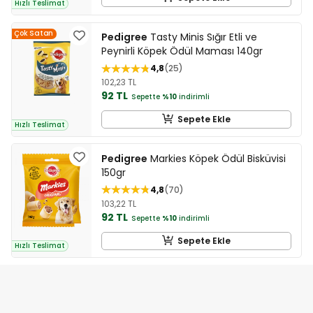
Hızlı Teslimat
Çok Satan
Pedigree
Tasty Minis Sığır Etli ve
Peynirli Köpek Ödül Maması 140gr
4,8
25
102,23 TL
92 TL
Sepette
%10
indirimli
Sepete Ekle
Hızlı Teslimat
Pedigree
Markies Köpek Ödül Bisküvisi
150gr
4,8
70
103,22 TL
92 TL
Sepette
%10
indirimli
Sepete Ekle
Hızlı Teslimat