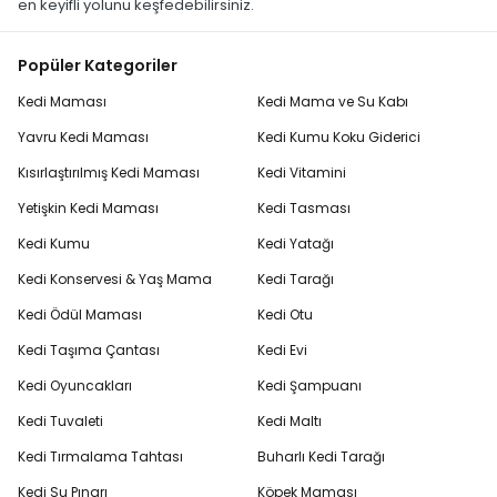
en keyifli yolunu keşfedebilirsiniz.
Popüler Kategoriler
Kedi Maması
Kedi Mama ve Su Kabı
Yavru Kedi Maması
Kedi Kumu Koku Giderici
Kısırlaştırılmış Kedi Maması
Kedi Vitamini
Yetişkin Kedi Maması
Kedi Tasması
Kedi Kumu
Kedi Yatağı
Kedi Konservesi & Yaş Mama
Kedi Tarağı
Kedi Ödül Maması
Kedi Otu
Kedi Taşıma Çantası
Kedi Evi
Kedi Oyuncakları
Kedi Şampuanı
Kedi Tuvaleti
Kedi Maltı
Kedi Tırmalama Tahtası
Buharlı Kedi Tarağı
Kedi Su Pınarı
Köpek Maması