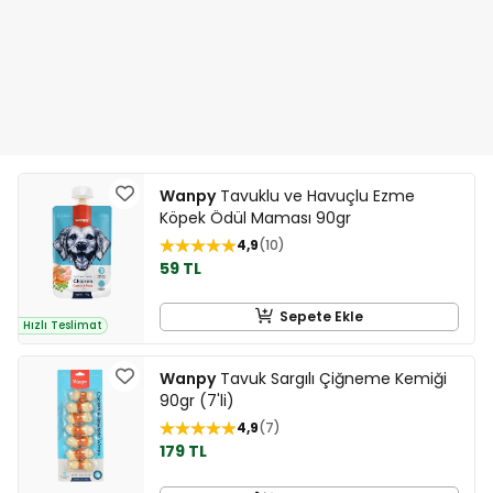
Wanpy
Tavuklu ve Havuçlu Ezme
Köpek Ödül Maması 90gr
4,9
10
59 TL
Sepete Ekle
Hızlı Teslimat
Wanpy
Tavuk Sargılı Çiğneme Kemiği
90gr (7'li)
4,9
7
179 TL