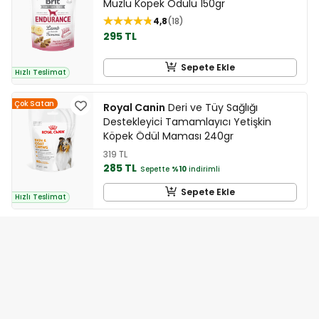
Muzlu Köpek Ödülü 150gr
4,8
18
295 TL
Sepete Ekle
Hızlı Teslimat
Çok Satan
Royal Canin
Deri ve Tüy Sağlığı
Destekleyici Tamamlayıcı Yetişkin
Köpek Ödül Maması 240gr
319 TL
285 TL
Sepette
%10
indirimli
Sepete Ekle
Hızlı Teslimat