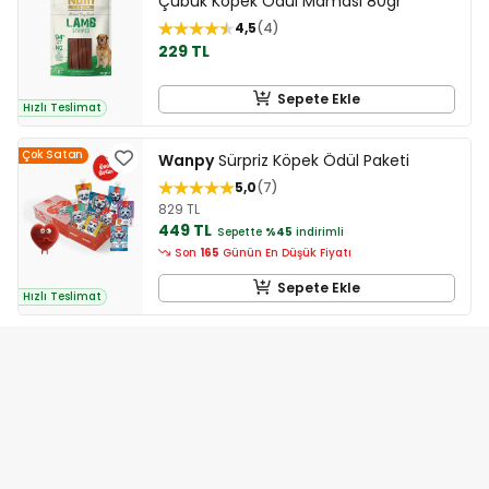
Çubuk Köpek Ödül Maması 80gr
4,5
4
229 TL
Sepete Ekle
Hızlı Teslimat
Çok Satan
Wanpy
Sürpriz Köpek Ödül Paketi
5,0
7
829 TL
449 TL
Sepette
%45
indirimli
Son
165
Günün En Düşük Fiyatı
Sepete Ekle
Hızlı Teslimat