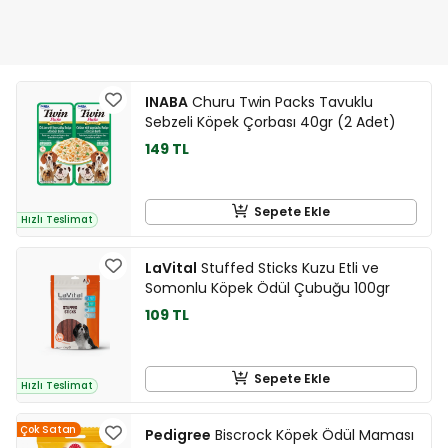
INABA
Churu Twin Packs Tavuklu
Sebzeli Köpek Çorbası 40gr (2 Adet)
149 TL
Sepete Ekle
Hızlı Teslimat
LaVital
Stuffed Sticks Kuzu Etli ve
Somonlu Köpek Ödül Çubuğu 100gr
109 TL
Sepete Ekle
Hızlı Teslimat
Çok Satan
Pedigree
Biscrock Köpek Ödül Maması