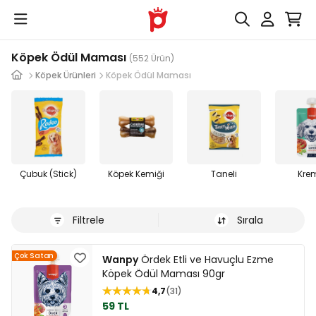
Köpek Ödül Maması
(552 Ürün)
Köpek Ürünleri
Köpek Ödül Maması
Çubuk (Stick)
Köpek Kemiği
Taneli
Kre
Filtrele
Sırala
Çok Satan
Wanpy
Ördek Etli ve Havuçlu Ezme
Köpek Ödül Maması 90gr
4,7
31
59 TL