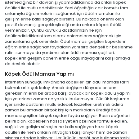
istemediğiniz bir davranışı yapmadıklarında da onları köpek
ödülleri ile mutlu edebilirsiniz. Yeni öğrettiğiniz bir komutu tam
anlamıyla öğrenmelerini sağlamak için ödül mamaları ile
gelişimlerine katkı sağlayabilirsiniz. Bu noktada önemli olan
pozitif davranışı gerçekleştirdiği anda onlara köpek ödülü
vermenizdir. Çünkü kuyruklu dostlarımızın ne için
ödüllendirildiklerini tam olarak anlamalarını sağlamak için
zamanlama çok önemlidir. Ödül maması çeşitleri köpeklerin
eğitimlerine sağlanan faydaların yanı sıra dengeli bir beslenme
rutini sunmaya da yardımcı olan ödül maması çeşitleri,
köpeklerin gelişim dönemlerine özgü ihtiyaçlarını karşılamaya
da destek olabilir.
Köpek Ödül Maması Yapımı
İnternetin sunduğu imkânlarla köpekler için ödül maması tarifi
bulmak artık çok kolay. Ancak değişen dünyada onların
gereksinimlerini bir arada karşılayacak bir köpek ödülü yapımı
için yeterince zaman ne yazık ki bulunmuyor. Günlük koşturma
içerisinde dostlarını mutlu edecek lezzetleri üretmek adına
zaman bulamayan birçok kişi için markaların ürettiği ödül
maması çeşitleri birçok açıdan fayda sağlıyor. Besin değerleri
belirli olan, köpeklerin hassasiyetleri özelinde formüle edilen,
sağlıklı ve gelişim süreçlerine katkı sağlayan hazır köpek
ödülleri ile hem onların ihtiyaçları karşılanıyor hem de zaman
sıkıntısı ortadan kalkıyor. Her ürünün içeriği, son kullanma tarihi