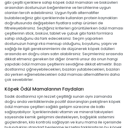
gibi çeşitli içeriklere sahip köpek ödül mamaları ve bisküvileri
arasından dostunuzun beğenilerine ve tercihlerine uygun
olanları tercih edebilirsiniz. Uygun fiyatlı alternatifler
bulabileceğiniz gibi içeriklerinde kullanılan protein kaynakları
doğrultusunda değişebilen fiyatlara sahip ürünleri de
filtreleyebilirsiniz. Seçtiğiniz kriterleri görüntülerken ödül maması
çeşitlerinin stick, bisküvi, tablet ve çubuk gibi farklı formlara
sahip olduğunu da fark edeceksiniz. Seçim yaparken
dostunuzun hangi ırka mensup olduğunu, boyutunu, yaşını ve
sağlığı ile ilgili gereksinimlerini de düşünerek köpek ödülleri
arasında en doğru olanı satın alabilirsiniz. Seçimleriniz sırasında
dikkat etmeniz gereken bir diğer önemli unsur da onun hangi
yapıdaki ödül maması çeşitlerini sevdiğine dikkat etmektir. Bazı
dostlarımız çiğneyebilecekleri, bazıları yutabilecekleri, bazıları
da yerken eğlenebilecekleri ödül maması alternatiflerini daha
çok sevebilirler.
Köpek Ödül Mamalarının Faydaları
Sadık dostlarımız için lezzet çeşitliliği sunan aynı zamanda
doğru anda verildiklerinde pozitif davranışları pekiştiren köpek
ödül maması çeşitleri sağlıklı gelişim sürecine de katkı
sağlayabiliyor. İçeriklerindeki vitamin ve mineral takviyeleri
sayesinde kemik gelişimini destekleyen, bağışıklık sistemini
güçlendiren, kilo kontrolü sağlayan ve kuru mama ile içerisinde
bulundukları standart beslenme lezzetini farklılaştıran bu köpek