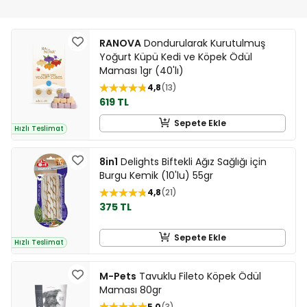
RANOVA
Dondurularak Kurutulmuş
Yoğurt Küpü Kedi ve Köpek Ödül
Maması 1gr (40'lı)
4,8
13
619 TL
Sepete Ekle
Hızlı Teslimat
8in1
Delights Biftekli Ağız Sağlığı için
Burgu Kemik (10'lu) 55gr
4,8
21
375 TL
Sepete Ekle
Hızlı Teslimat
M-Pets
Tavuklu Fileto Köpek Ödül
Maması 80gr
5,0
3