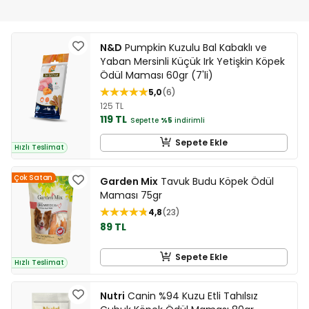
N&D
Pumpkin Kuzulu Bal Kabaklı ve
Yaban Mersinli Küçük Irk Yetişkin Köpek
Ödül Maması 60gr (7'li)
5,0
6
125 TL
119 TL
Sepette
%5
indirimli
Sepete Ekle
Hızlı Teslimat
Çok Satan
Garden Mix
Tavuk Budu Köpek Ödül
Maması 75gr
4,8
23
89 TL
Sepete Ekle
Hızlı Teslimat
Nutri
Canin %94 Kuzu Etli Tahılsız