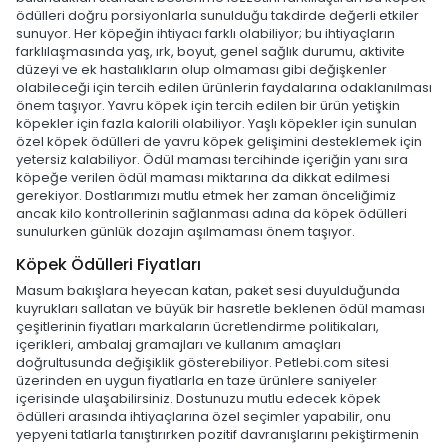
ödülleri doğru porsiyonlarla sunulduğu takdirde değerli etkiler
sunuyor. Her köpeğin ihtiyacı farklı olabiliyor; bu ihtiyaçların
farklılaşmasında yaş, ırk, boyut, genel sağlık durumu, aktivite
düzeyi ve ek hastalıkların olup olmaması gibi değişkenler
olabileceği için tercih edilen ürünlerin faydalarına odaklanılması
önem taşıyor. Yavru köpek için tercih edilen bir ürün yetişkin
köpekler için fazla kalorili olabiliyor. Yaşlı köpekler için sunulan
özel köpek ödülleri de yavru köpek gelişimini desteklemek için
yetersiz kalabiliyor. Ödül maması tercihinde içeriğin yanı sıra
köpeğe verilen ödül maması miktarına da dikkat edilmesi
gerekiyor. Dostlarımızı mutlu etmek her zaman önceliğimiz
ancak kilo kontrollerinin sağlanması adına da köpek ödülleri
sunulurken günlük dozajın aşılmaması önem taşıyor.
Köpek Ödülleri Fiyatları
Masum bakışlara heyecan katan, paket sesi duyulduğunda
kuyrukları sallatan ve büyük bir hasretle beklenen ödül maması
çeşitlerinin fiyatları markaların ücretlendirme politikaları,
içerikleri, ambalaj gramajları ve kullanım amaçları
doğrultusunda değişiklik gösterebiliyor. Petlebi.com sitesi
üzerinden en uygun fiyatlarla en taze ürünlere saniyeler
içerisinde ulaşabilirsiniz. Dostunuzu mutlu edecek köpek
ödülleri arasında ihtiyaçlarına özel seçimler yapabilir, onu
yepyeni tatlarla tanıştırırken pozitif davranışlarını pekiştirmenin