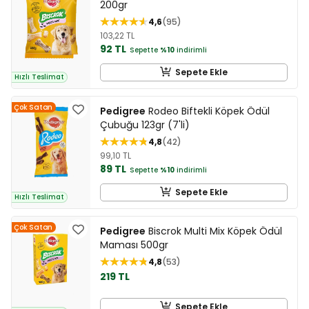
200gr
4,6
95
103,22 TL
92 TL
Sepette
%10
indirimli
Sepete Ekle
Hızlı Teslimat
Çok Satan
Pedigree
Rodeo Biftekli Köpek Ödül
Çubuğu 123gr (7'li)
4,8
42
99,10 TL
89 TL
Sepette
%10
indirimli
Sepete Ekle
Hızlı Teslimat
Çok Satan
Pedigree
Biscrok Multi Mix Köpek Ödül
Maması 500gr
4,8
53
219 TL
Sepete Ekle