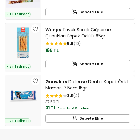
Sepete Ekle
Hızlı Teslimat
Wanpy
Tavuk Sargılı Çiğneme
Çubukları Köpek Ödülü 85gr
5,0
10
165 TL
Sepete Ekle
Hızlı Teslimat
Gnawlers
Defense Dental Köpek Ödül
Maması 7,5cm 15gr
3,8
4
37,59 TL
31 TL
Sepette
%15
indirimli
Sepete Ekle
Hızlı Teslimat