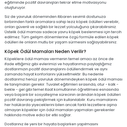
eğitiminde pozitif davranışları tekrar etme motivasyonu
oluşturuyor.
Siz de yavruluk döneminden itibaren sevimli dostunuza
birbirinden farklı aromalara sahip leziz köpek ödülleri verebilir,
onları güvenli ve sağlıklı bir lezzet yolculuğuna çıkarabilirsiniz.
Üstelik ödül maması sadece yavru köpek beslenmesi için tercih
edilmez. Tüm gelişim dönemlerine özgü formüle edilen köpek
ödülleri ile onların mutlu bir yaşam sürmesini sağlayabilirsiniz.
Köpek Ödül Mamaları Neden Verilir?
Köpeklere ödül maması vermenin temel amacı az önce de
ifade ettiğimiz gibi evlerimizi ve hayatlarımızı paylaştığımız
dostlarımızın pozitif davranışlarını ödüllendirmek ve aynı
zamanda hayat konforlarını yükseltmektir. Bu nedenle
dostlarımız henüz yavruluk dönemindeyken köpek ödül maması
ile tanışmaları gerekir. Tuvalet eğitimleri sırasında, otur - kalk -
bekle - gel gibi temel itaat komutlarının öğretilmesi esnasında
veya başarılı bir sosyalleşme sürecinin ardından köpek ödülleri
pozitif davranışı pekiştirmek için kullanılabilir. Kuru mamalarını
her halükarda yiyeceklerini bilen ancak farklı lezzetlere aşina
olmayan köpekler için ödül mamaları yapmaları gerekenler
hakkında motive edici bir etki sağlar.
Dostlarınız ile yeni bir hayata başlarken yapılmasını