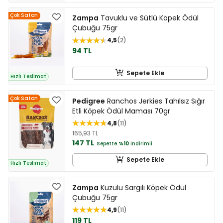
Çok Satan
Zampa
Tavuklu ve Sütlü Köpek Ödül
Çubuğu 75gr
4,5
2
94 TL
Sepete Ekle
Hızlı Teslimat
Çok Satan
Pedigree
Ranchos Jerkies Tahılsız Sığır
Etli Köpek Ödül Maması 70gr
4,8
11
165,93 TL
147 TL
Sepette
%10
indirimli
Sepete Ekle
Hızlı Teslimat
Zampa
Kuzulu Sargılı Köpek Ödül
Çubuğu 75gr
4,9
11
119 TL