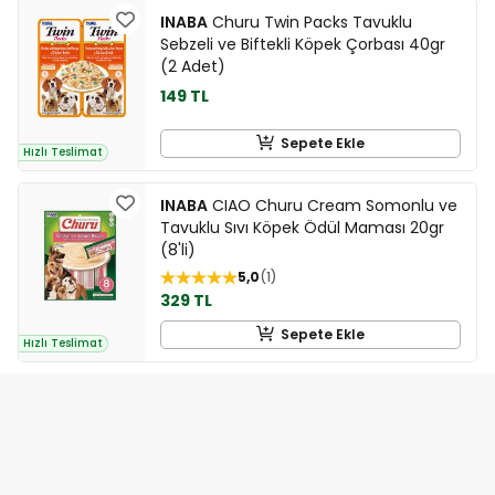
INABA
Churu Twin Packs Tavuklu
Sebzeli ve Biftekli Köpek Çorbası 40gr
(2 Adet)
149 TL
Sepete Ekle
Hızlı Teslimat
INABA
CIAO Churu Cream Somonlu ve
Tavuklu Sıvı Köpek Ödül Maması 20gr
(8'li)
5,0
1
329 TL
Sepete Ekle
Hızlı Teslimat