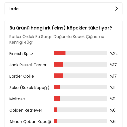
Kül %5
İade
Nem %18
Ölçüler
Bu ürünü hangi ırk (cins) köpekler tüketiyor?
Boy 12 cm
Ağırlık 40 gr
Reflex Ördek Eti Sargılı Düğümlü Köpek Çiğneme
Kemiği 40gr
Köpeğiniz için her zaman taze su bulundurunuz.
Finnish Spitz
%22
Jack Russell Terrier
%17
Border Collie
%17
Sokö (Sokak Köpeği)
%11
Maltese
%11
Golden Retriever
%6
Alman Çoban Köpeği
%6