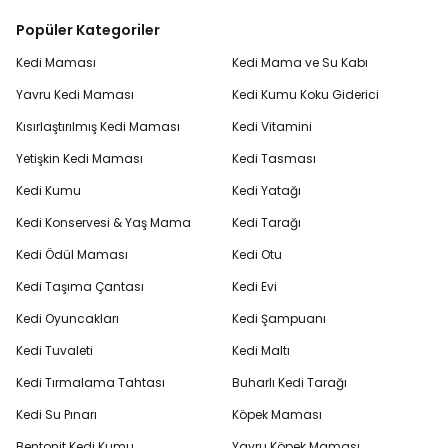
Popüler Kategoriler
Kedi Maması
Kedi Mama ve Su Kabı
Yavru Kedi Maması
Kedi Kumu Koku Giderici
Kısırlaştırılmış Kedi Maması
Kedi Vitamini
Yetişkin Kedi Maması
Kedi Tasması
Kedi Kumu
Kedi Yatağı
Kedi Konservesi & Yaş Mama
Kedi Tarağı
Kedi Ödül Maması
Kedi Otu
Kedi Taşıma Çantası
Kedi Evi
Kedi Oyuncakları
Kedi Şampuanı
Kedi Tuvaleti
Kedi Maltı
Kedi Tırmalama Tahtası
Buharlı Kedi Tarağı
Kedi Su Pınarı
Köpek Maması
Bentonit Kedi Kumu
Yavru Köpek Maması