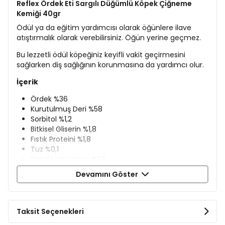
Reflex Ördek Eti Sargılı Düğümlü Köpek Çiğneme
Kemiği 40gr
Ödül ya da eğitim yardımcısı olarak öğünlere ilave
atıştırmalık olarak verebilirsiniz. Öğün yerine geçmez.
Bu lezzetli ödül köpeğiniz keyifli vakit geçirmesini
sağlarken diş sağlığının korunmasına da yardımcı olur.
İçerik
Ördek %36
Kurutulmuş Deri %58
Sorbitol %1,2
Bitkisel Gliserin %1,8
Fıstık Proteini %1,8
Tuz %0,1
Patates Nişastası %1,0
Potasyum Sorbat %0,1
Devamını Göster
Analiz Raporu
Protein %70
Taksit Seçenekleri
Yağ %3
Lif %1,5