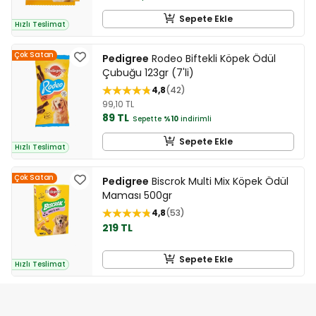
Sepete Ekle
Hızlı Teslimat
Çok Satan
Pedigree
Rodeo Biftekli Köpek Ödül
Çubuğu 123gr (7'li)
4,8
42
99,10 TL
89 TL
Sepette
%10
indirimli
Sepete Ekle
Hızlı Teslimat
Çok Satan
Pedigree
Biscrok Multi Mix Köpek Ödül
Maması 500gr
4,8
53
219 TL
Sepete Ekle
Hızlı Teslimat