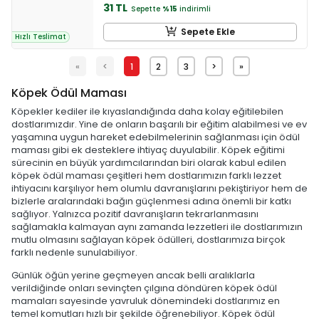
31 TL
Sepette
%15
indirimli
Sepete Ekle
Hızlı Teslimat
«
<
1
2
3
>
»
Köpek Ödül Maması
Köpekler kediler ile kıyaslandığında daha kolay eğitilebilen
dostlarımızdır. Yine de onların başarılı bir eğitim alabilmesi ve ev
yaşamına uygun hareket edebilmelerinin sağlanması için ödül
maması gibi ek desteklere ihtiyaç duyulabilir. Köpek eğitimi
sürecinin en büyük yardımcılarından biri olarak kabul edilen
köpek ödül maması çeşitleri hem dostlarımızın farklı lezzet
ihtiyacını karşılıyor hem olumlu davranışlarını pekiştiriyor hem de
bizlerle aralarındaki bağın güçlenmesi adına önemli bir katkı
sağlıyor. Yalnızca pozitif davranışların tekrarlanmasını
sağlamakla kalmayan aynı zamanda lezzetleri ile dostlarımızın
mutlu olmasını sağlayan köpek ödülleri, dostlarımıza birçok
farklı nedenle sunulabiliyor.
Günlük öğün yerine geçmeyen ancak belli aralıklarla
verildiğinde onları sevinçten çılgına döndüren köpek ödül
mamaları sayesinde yavruluk dönemindeki dostlarımız en
temel komutları hızlı bir şekilde öğrenebiliyor. Köpek ödül