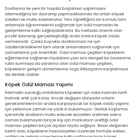
Dostlarınız ile yeni bir hayata başlarken yapılmasını
istemediğiniz bir davranışı yapmadıklarında da onları köpek
ödülleri ile mutlu edebilirsiniz. Yeni öğrettiğiniz bir komutu tam
anlamıyla öğrenmelerini sağlamak için ödül mamaları ile
gelişimlerine katkı sağlayabilirsiniz. Bu noktada önemli olan
pozitif davranışı gerçekleştirdiği anda onlara köpek ödülü
vermenizdir. Çünkü kuyruklu dostlarımızın ne için
ödüllendirildiklerini tam olarak anlamalarını sağlamak için
zamanlama çok önemlidir. Ödül maması çeşitleri köpeklerin
eğitimlerine sağlanan faydaların yanı sıra dengeli bir beslenme
rutini sunmaya da yardımcı olan ödül maması çeşitleri,
köpeklerin gelişim dönemlerine özgü ihtiyaçlarını karşılamaya
da destek olabilir.
Köpek Ödül Maması Yapımı
İnternetin sunduğu imkânlarla köpekler için ödül maması tarifi
bulmak artık çok kolay. Ancak değişen dünyada onların
gereksinimlerini bir arada karşılayacak bir köpek ödülü yapımı
için yeterince zaman ne yazık ki bulunmuyor. Günlük koşturma
içerisinde dostlarını mutlu edecek lezzetleri üretmek adına
zaman bulamayan birçok kişi için markaların ürettiği ödül
maması çeşitleri birçok açıdan fayda sağlıyor. Besin değerleri
belirli olan, köpeklerin hassasiyetleri özelinde formüle edilen,
sağlıklı ve gelişim süreçlerine katkı sağlayan hazır köpek