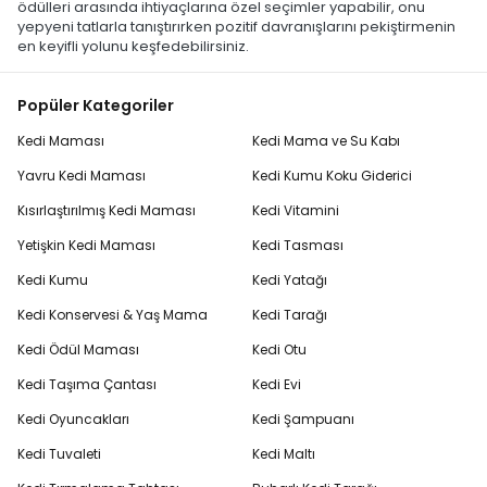
ödülleri arasında ihtiyaçlarına özel seçimler yapabilir, onu
yepyeni tatlarla tanıştırırken pozitif davranışlarını pekiştirmenin
en keyifli yolunu keşfedebilirsiniz.
Popüler Kategoriler
Kedi Maması
Kedi Mama ve Su Kabı
Yavru Kedi Maması
Kedi Kumu Koku Giderici
Kısırlaştırılmış Kedi Maması
Kedi Vitamini
Yetişkin Kedi Maması
Kedi Tasması
Kedi Kumu
Kedi Yatağı
Kedi Konservesi & Yaş Mama
Kedi Tarağı
Kedi Ödül Maması
Kedi Otu
Kedi Taşıma Çantası
Kedi Evi
Kedi Oyuncakları
Kedi Şampuanı
Kedi Tuvaleti
Kedi Maltı