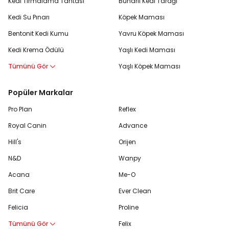
Kedi Tırmalama Tahtası
Buharlı Kedi Tarağı
Kedi Su Pınarı
Köpek Maması
Bentonit Kedi Kumu
Yavru Köpek Maması
Kedi Krema Ödülü
Yaşlı Kedi Maması
Tümünü Gör
Yaşlı Köpek Maması
Popüler Markalar
Pro Plan
Reflex
Royal Canin
Advance
Hill's
Orijen
N&D
Wanpy
Acana
Me-O
Brit Care
Ever Clean
Felicia
Proline
Tümünü Gör
Felix