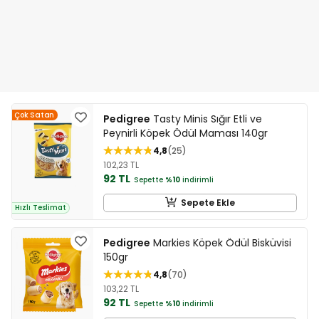
Çok Satan
Pedigree
Tasty Minis Sığır Etli ve
Peynirli Köpek Ödül Maması 140gr
4,8
25
102,23 TL
92 TL
Sepette
%10
indirimli
Sepete Ekle
Hızlı Teslimat
Pedigree
Markies Köpek Ödül Bisküvisi
150gr
4,8
70
103,22 TL
92 TL
Sepette
%10
indirimli