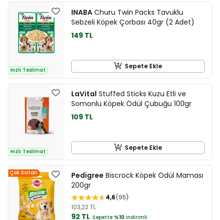
INABA
Churu Twin Packs Tavuklu
Sebzeli Köpek Çorbası 40gr (2 Adet)
149 TL
Sepete Ekle
Hızlı Teslimat
LaVital
Stuffed Sticks Kuzu Etli ve
Somonlu Köpek Ödül Çubuğu 100gr
109 TL
Sepete Ekle
Hızlı Teslimat
Çok Satan
Pedigree
Biscrock Köpek Ödül Maması
200gr
4,6
95
103,22 TL
92 TL
Sepette
%10
indirimli