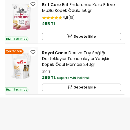
Brit Care
Brit Endurance Kuzu Etli ve
Muzlu Köpek Ödülü 150gr
4,8
18
295 TL
Sepete Ekle
Hızlı Teslimat
Çok Satan
Royal Canin
Deri ve Tüy Sağlığı
Destekleyici Tamamlayıcı Yetişkin
Köpek Ödül Maması 240gr
319 TL
285 TL
Sepette
%10
indirimli
Sepete Ekle
Hızlı Teslimat