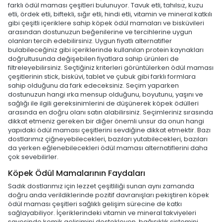
farklı ödül maması çeşitleri bulunuyor. Tavuk etli, tahılsız, kuzu
etli, ördek etli, biftekli, sığır etli, hindi etli, vitamin ve mineral katkılı
gibi çeşitli içeriklere sahip köpek ödül mamaları ve bisküvileri
arasından dostunuzun beğenilerine ve tercihlerine uygun
olanları tercih edebilirsiniz. Uygun fiyatlı alternatifler
bulabileceğiniz gibi içeriklerinde kullanılan protein kaynakları
doğrultusunda değişebilen fiyatlara sahip ürünleri de
filtreleyebilirsiniz. Seçtiğiniz kriterleri görüntülerken ödül maması
çeşitlerinin stick, bisküvi, tablet ve çubuk gibi farklı formlara
sahip olduğunu da fark edeceksiniz. Seçim yaparken
dostunuzun hangi ırka mensup olduğunu, boyutunu, yaşını ve
sağlığı ile ilgili gereksinimlerini de düşünerek köpek ödülleri
arasında en doğru olanı satın alabilirsiniz. Seçimleriniz sırasında
dikkat etmeniz gereken bir diğer önemli unsur da onun hangi
yapıdaki ödül maması çeşitlerini sevdiğine dikkat etmektir. Bazı
dostlarımız çiğneyebilecekleri, bazıları yutabilecekleri, bazıları
da yerken eğlenebilecekleri ödül maması alternatiflerini daha
çok sevebilirler.
Köpek Ödül Mamalarının Faydaları
Sadık dostlarımız için lezzet çeşitliliği sunan aynı zamanda
doğru anda verildiklerinde pozitif davranışları pekiştiren köpek
ödül maması çeşitleri sağlıklı gelişim sürecine de katkı
sağlayabiliyor. İçeriklerindeki vitamin ve mineral takviyeleri
sayesinde kemik gelişimini destekleyen, bağışıklık sistemini