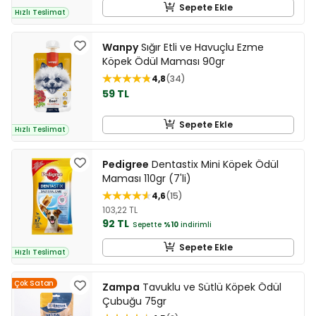
Sepete Ekle
Hızlı Teslimat
Wanpy
Sığır Etli ve Havuçlu Ezme
Köpek Ödül Maması 90gr
4,8
34
59 TL
Sepete Ekle
Hızlı Teslimat
Pedigree
Dentastix Mini Köpek Ödül
Maması 110gr (7'li)
4,6
15
103,22 TL
92 TL
Sepette
%10
indirimli
Sepete Ekle
Hızlı Teslimat
Çok Satan
Zampa
Tavuklu ve Sütlü Köpek Ödül
Çubuğu 75gr