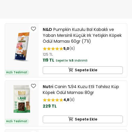
N&D
Pumpkin Kuzulu Bal Kabaklı ve
Yaban Mersinli Küçük Irk Yetişkin Köpek
Ödül Maması 60gr (7'li)
5,0
6
125 TL
119 TL
Sepette
%5
indirimli
Sepete Ekle
Hızlı Teslimat
Nutri
Canin %94 Kuzu Etli Tahılsız Küp
Köpek Ödül Maması 80gr
4,8
8
229 TL
Sepete Ekle
Hızlı Teslimat