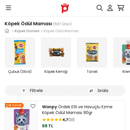
Köpek Ödül Maması
(567 Ürün)
Köpek Ürünleri
Köpek Ödül Maması
Çubuk (Stick)
Köpek Kemiği
Taneli
Kre
Filtrele
Sırala
Çok Satan
Wanpy
Ördek Etli ve Havuçlu Ezme
Köpek Ödül Maması 90gr
4,7
31
59 TL