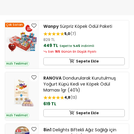
Çok Satan
Wanpy
Sürpriz Köpek Ödül Paketi
5,0
7
829 TL
449 TL
Sepette
%45
indirimli
Son
165
Günün En Düşük Fiyatı
Sepete Ekle
Hızlı Teslimat
RANOVA
Dondurularak Kurutulmuş
Yoğurt Küpü Kedi ve Köpek Ödül
Maması 1gr (40'lı)
4,8
13
619 TL
Sepete Ekle
Hızlı Teslimat
8in1
Delights Biftekli Ağız Sağlığı için