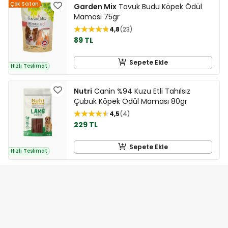
Çok Satan
Garden Mix
Tavuk Budu Köpek Ödül
Maması 75gr
4,8
23
89 TL
Sepete Ekle
Hızlı Teslimat
Nutri
Canin %94 Kuzu Etli Tahılsız
Çubuk Köpek Ödül Maması 80gr
4,5
4
229 TL
Sepete Ekle
Hızlı Teslimat