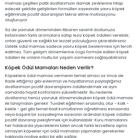
maması çeşitleri patili dostlarımızın damak zevklerine hitap
edecek şekilde geliştirilen formülleri sayesinde yavru köpek
eğitiminde pozitif davranışları tekrar etme motivasyonu
oluşturuyor.
Siz de yavruluk döneminden itibaren sevimli dostunuza
birbirinden farklı aromalara sahip leziz köpek ödülleri verebilir,
onları güvenli ve sağlıklı bir lezzet yolculuğuna çıkarabilirsiniz.
Üstelik ödül maması sadece yavru köpek beslenmesi için tercih
edilmez. Tüm gelişim dönemlerine özgü formüle edilen köpek
ödülleri ile onların mutlu bir yaşam sürmesini sağlayabilirsiniz.
Köpek Ödül Mamaları Neden Verilir?
Köpeklere ödül maması vermenin temel amacı az önce de
ifade ettiğimiz gibi evlerimizi ve hayatlarımızı paylaştığımız
dostlarımızın pozitif davranışlarını ödüllendirmek ve aynı
zamanda hayat konforlarını yükseltmektir. Bu nedenle
dostlarımız henüz yavruluk dönemindeyken köpek ödül maması
ile tanışmaları gerekir. Tuvalet eğitimleri sırasında, otur - kalk -
bekle - gel gibi temel itaat komutlarının öğretilmesi esnasında
veya başarılı bir sosyalleşme sürecinin ardından köpek ödülleri
pozitif davranışı pekiştirmek için kullanılabilir. Kuru mamalarını
her halükarda yiyeceklerini bilen ancak farklı lezzetlere aşina
olmayan köpekler için ödül mamaları yapmaları gerekenler
hakkında motive edici bir etki sağlar.