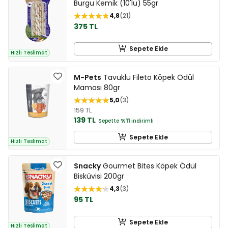
Burgu Kemik (10'lu) 55gr
4,8
21
375 TL
Sepete Ekle
Hızlı Teslimat
M-Pets
Tavuklu Fileto Köpek Ödül
Maması 80gr
5,0
3
159 TL
139 TL
Sepette
%11
indirimli
Sepete Ekle
Hızlı Teslimat
Snacky
Gourmet Bites Köpek Ödül
Bisküvisi 200gr
4,3
3
95 TL
Sepete Ekle
Hızlı Teslimat