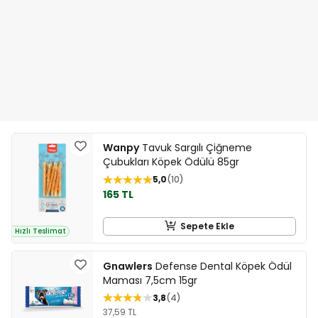
Wanpy
Tavuk Sargılı Çiğneme
Çubukları Köpek Ödülü 85gr
5,0
10
165 TL
Sepete Ekle
Hızlı Teslimat
Gnawlers
Defense Dental Köpek Ödül
Maması 7,5cm 15gr
3,8
4
37,59 TL