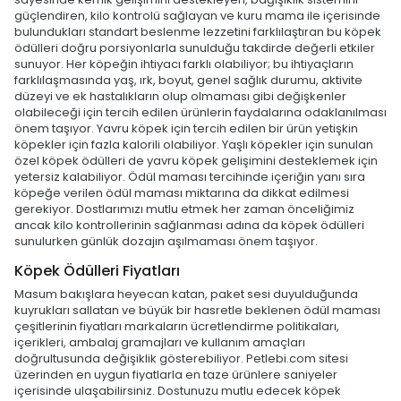
güçlendiren, kilo kontrolü sağlayan ve kuru mama ile içerisinde
bulundukları standart beslenme lezzetini farklılaştıran bu köpek
ödülleri doğru porsiyonlarla sunulduğu takdirde değerli etkiler
sunuyor. Her köpeğin ihtiyacı farklı olabiliyor; bu ihtiyaçların
farklılaşmasında yaş, ırk, boyut, genel sağlık durumu, aktivite
düzeyi ve ek hastalıkların olup olmaması gibi değişkenler
olabileceği için tercih edilen ürünlerin faydalarına odaklanılması
önem taşıyor. Yavru köpek için tercih edilen bir ürün yetişkin
köpekler için fazla kalorili olabiliyor. Yaşlı köpekler için sunulan
özel köpek ödülleri de yavru köpek gelişimini desteklemek için
yetersiz kalabiliyor. Ödül maması tercihinde içeriğin yanı sıra
köpeğe verilen ödül maması miktarına da dikkat edilmesi
gerekiyor. Dostlarımızı mutlu etmek her zaman önceliğimiz
ancak kilo kontrollerinin sağlanması adına da köpek ödülleri
sunulurken günlük dozajın aşılmaması önem taşıyor.
Köpek Ödülleri Fiyatları
Masum bakışlara heyecan katan, paket sesi duyulduğunda
kuyrukları sallatan ve büyük bir hasretle beklenen ödül maması
çeşitlerinin fiyatları markaların ücretlendirme politikaları,
içerikleri, ambalaj gramajları ve kullanım amaçları
doğrultusunda değişiklik gösterebiliyor. Petlebi.com sitesi
üzerinden en uygun fiyatlarla en taze ürünlere saniyeler
içerisinde ulaşabilirsiniz. Dostunuzu mutlu edecek köpek