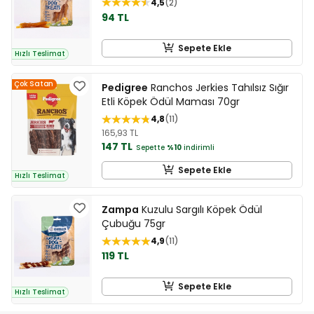
4,5
2
94 TL
Sepete Ekle
Hızlı Teslimat
Çok Satan
Pedigree
Ranchos Jerkies Tahılsız Sığır
Etli Köpek Ödül Maması 70gr
4,8
11
165,93 TL
147 TL
Sepette
%10
indirimli
Sepete Ekle
Hızlı Teslimat
Zampa
Kuzulu Sargılı Köpek Ödül
Çubuğu 75gr
4,9
11
119 TL
Sepete Ekle
Hızlı Teslimat