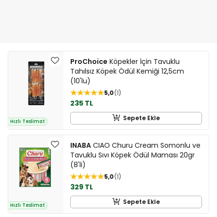
ProChoice
Köpekler İçin Tavuklu
Tahılsız Köpek Ödül Kemiği 12,5cm
(10'lu)
5,0
1
235 TL
Sepete Ekle
Hızlı Teslimat
INABA
CIAO Churu Cream Somonlu ve
Tavuklu Sıvı Köpek Ödül Maması 20gr
(8'li)
5,0
1
329 TL
Sepete Ekle
Hızlı Teslimat