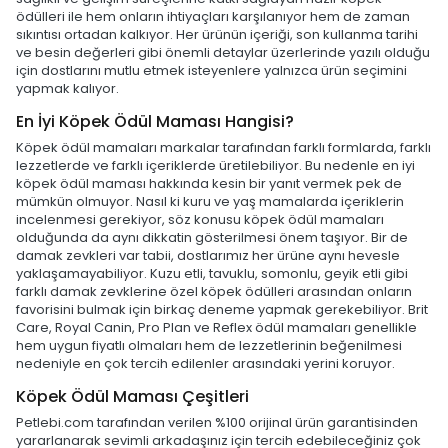
ödülleri ile hem onların ihtiyaçları karşılanıyor hem de zaman
sıkıntısı ortadan kalkıyor. Her ürünün içeriği, son kullanma tarihi
ve besin değerleri gibi önemli detaylar üzerlerinde yazılı olduğu
için dostlarını mutlu etmek isteyenlere yalnızca ürün seçimini
yapmak kalıyor.
En İyi Köpek Ödül Maması Hangisi?
Köpek ödül mamaları markalar tarafından farklı formlarda, farklı
lezzetlerde ve farklı içeriklerde üretilebiliyor. Bu nedenle en iyi
köpek ödül maması hakkında kesin bir yanıt vermek pek de
mümkün olmuyor. Nasıl ki kuru ve yaş mamalarda içeriklerin
incelenmesi gerekiyor, söz konusu köpek ödül mamaları
olduğunda da aynı dikkatin gösterilmesi önem taşıyor. Bir de
damak zevkleri var tabii, dostlarımız her ürüne aynı hevesle
yaklaşamayabiliyor. Kuzu etli, tavuklu, somonlu, geyik etli gibi
farklı damak zevklerine özel köpek ödülleri arasından onların
favorisini bulmak için birkaç deneme yapmak gerekebiliyor. Brit
Care, Royal Canin, Pro Plan ve Reflex ödül mamaları genellikle
hem uygun fiyatlı olmaları hem de lezzetlerinin beğenilmesi
nedeniyle en çok tercih edilenler arasındaki yerini koruyor.
Köpek Ödül Maması Çeşitleri
Petlebi.com tarafından verilen %100 orijinal ürün garantisinden
yararlanarak sevimli arkadaşınız için tercih edebileceğiniz çok