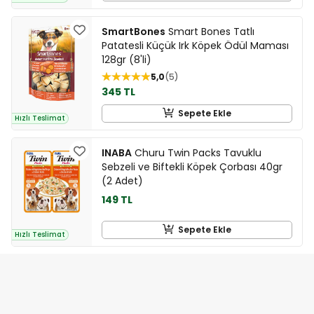
SmartBones
Smart Bones Tatlı
Patatesli Küçük Irk Köpek Ödül Maması
128gr (8'li)
5,0
5
345 TL
Sepete Ekle
Hızlı Teslimat
INABA
Churu Twin Packs Tavuklu
Sebzeli ve Biftekli Köpek Çorbası 40gr
(2 Adet)
149 TL
Sepete Ekle
Hızlı Teslimat