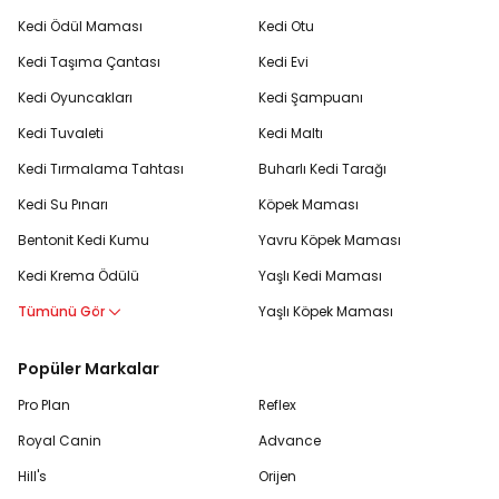
köpek oyuncakları
, güvenlikleri için
köpek tasmaları
ve
Kedi Ödül Maması
Kedi Otu
daha birçok fonksiyonel köpek ürünü Petlebi.com
Kedi Taşıma Çantası
Kedi Evi
avantajlarıyla sizlerle buluşturuluyor.
Kedi Oyuncakları
Kedi Şampuanı
Kuş Pet Shop Ürünleri ile Minik Kanatlara Büyük
Mutluluk
Kedi Tuvaleti
Kedi Maltı
Kedi Tırmalama Tahtası
Buharlı Kedi Tarağı
Kuş yemleri
, kuş vitamin takviyeleri ve kafes ekipmanları ile
kanatlı dostlarınızın beslenme ve konfor ihtiyaçlarını eksiksiz
Kedi Su Pınarı
Köpek Maması
karşılayabilirsiniz.
Kuş oyuncakları
, aynalar ve
gaga taşları
gibi ürünlerle kuşunuzun gelişimine destek olabilirsiniz. Tek
Bentonit Kedi Kumu
Yavru Köpek Maması
yapmanız gereken Petlebi.com’u ziyaret etmek ve kuş
Kedi Krema Ödülü
Yaşlı Kedi Maması
ürünlerini keşfetmek.
Tümünü Gör
Yaşlı Köpek Maması
Kemirgenlerin Konforunu Artıran Kemirgen Pet
Shop Ürünleri
Popüler Markalar
Kemirgen yemleri, eğlenceli oyuncaklar, kafes aksesuarları,
Pro Plan
Reflex
kemirgen talaşları ve bakım malzemeleri ile minik
kemirgenlerin sağlığını, mutluluğunu ve konforunu
Royal Canin
Advance
artırabilirsiniz. Tavşan, hamster ve ginepigler için her detay
Hill's
Orijen
düşünülerek tasarlanmış
kemirgen ürünlerine
ulaşmak için