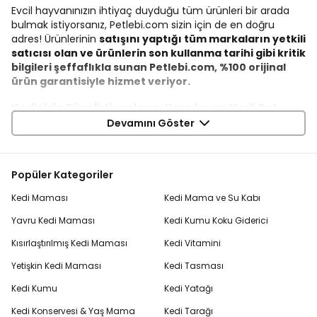
Evcil hayvanınızın ihtiyaç duyduğu tüm ürünleri bir arada
bulmak istiyorsanız, Petlebi.com sizin için de en doğru
adres! Ürünlerinin
satışını yaptığı tüm markaların yetkili
satıcısı olan ve ürünlerin son kullanma tarihi gibi kritik
bilgileri şeffaflıkla sunan Petlebi.com, %100 orijinal
ürün garantisiyle hizmet veriyor.
Kedinizin Tüm İhtiyaçlarını Karşılayan Kedi Pet
Devamını Göster
Shop Ürünleri
Sağlıklı ve dengeli beslenme için dünyaca ünlü markaların
kedi mamaları
,
ödül mamaları
ve vitaminleri; hijyen ve
Popüler Kategoriler
rahatlık için
kedi kumları
,
tuvaletleri
,
tırmalama tahtaları
ve yatakları; bakım ve sağlık için
kedi şampuanları
ve
Kedi Maması
Kedi Mama ve Su Kabı
tarakları gibi ürünler Petlebi.com’da!
Mama ve su kapları
,
eğlenceli
kedi oyuncakları
ve
kedi taşıma çantaları
da
Yavru Kedi Maması
Kedi Kumu Koku Giderici
Petlebi.com ayrıcalıkları ile bir tık uzağınızda.
Kısırlaştırılmış Kedi Maması
Kedi Vitamini
Köpek Pet Shop Ürünleri ile Köpeğinizin Konforu
Yetişkin Kedi Maması
Kedi Tasması
Artsın
Kedi Kumu
Kedi Yatağı
Köpeklerin sağlıklı beslenmesi için
köpek mamaları
ve ödül
Kedi Konservesi & Yaş Mama
Kedi Tarağı
mamaları, konforları ve mutlulukları için
köpek yatakları
ve