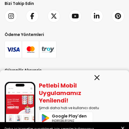
Bizi Takip Edin
Ödeme Yöntemleri
Güvenilir Alışveriş
Petlebi Mobil
Uygulamamız
Yenilendi!
Şimdi daha hızlı ve kullanıcı dostu
PETLEBİ EVCİL HAYVAN ÜRÜNLERİ PAZ. SAN. TİC. LTD. ŞTİ. Alaşarköy Mah.
Google Play'den
1. Alaşar Cad. No: 9 Osmangazi/Bursa
İNDİREBİLİRSİNİZ
7290599225 vergi numarasıyla Uludağ Vergi Dairesi'ne bağlıdır.
Daha iyi hizmetler sunabilmek için çerezler kullanıyoruz.