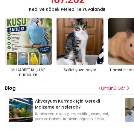
Kedi ve Köpek Petlebi ile Yuvalandı!
MUHABBET KUŞU VE
Saffet yuva arıyor
Hamster sah
BÜLBÜLLER
Blog
Tümünü Gör
Akvaryum Kurmak İçin Gerekli
Malzemeler Nelerdir?
İlk akvaryum için gereken filtre, ısıtıcı, test,
yem ve bakım ürünlerini öğrenin. Farklı
akvaryum tipleri için alışveriş listelerini
inceleyin.