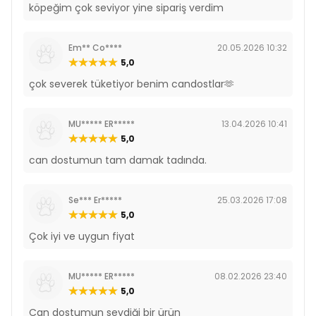
köpeğim çok seviyor yine sipariş verdim
Em** Co****
20.05.2026 10:32
5,0
çok severek tüketiyor benim candostlar🫶
MU***** ER*****
13.04.2026 10:41
5,0
can dostumun tam damak tadında.
Se*** Er*****
25.03.2026 17:08
5,0
Çok iyi ve uygun fiyat
MU***** ER*****
08.02.2026 23:40
5,0
Can dostumun sevdiği bir ürün