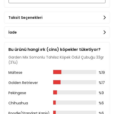
Ham Lif %2
​Nem %28
Besleme Önerisi
Taksit Seçenekleri
Öğünlere ilave atıştırmalık olarak verilebilir.
Bu ürün günlük tam köpek maması yerine
İade
geçmez.
Köpeğiniz için her zaman temiz içme suyu
bulundurduğunuzdan emin olunuz.
Bu ürünü hangi ırk (cins) köpekler tüketiyor?
Yalnızca hayvan tüketimi içindir.
Serin ve kuru bir yerde saklayınız.
Garden Mix Somonlu Tahılsız Köpek Ödül Çubuğu 33gr
(3'lü)
Maltese
%19
Golden Retriever
%17
Pekingese
%9
Chihuahua
%6
Poodle(Standart Kaniş)
%6