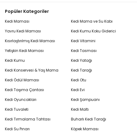
Popüler Kategoriler
Kedi Maması
Kedi Mama ve Su Kabı
Yavru Kedi Maması
Kedi Kumu Koku Giderici
Kısırlaştırılmış Kedi Maması
Kedi Vitamini
Yetişkin Kedi Maması
Kedi Tasması
Kedi Kumu
Kedi Yatağı
Kedi Konservesi & Yaş Mama
Kedi Tarağı
Kedi Ödül Maması
Kedi Otu
Kedi Taşıma Çantası
Kedi Evi
Kedi Oyuncakları
Kedi Şampuanı
Kedi Tuvaleti
Kedi Maltı
Kedi Tırmalama Tahtası
Buharlı Kedi Tarağı
Kedi Su Pınarı
Köpek Maması