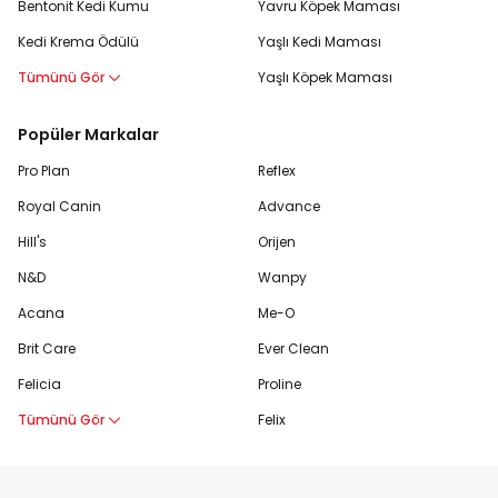
Bentonit Kedi Kumu
Yavru Köpek Maması
Kedi Krema Ödülü
Yaşlı Kedi Maması
Tümünü Gör
Yaşlı Köpek Maması
Popüler Markalar
Pro Plan
Reflex
Royal Canin
Advance
Hill's
Orijen
N&D
Wanpy
Acana
Me-O
Brit Care
Ever Clean
Felicia
Proline
Tümünü Gör
Felix