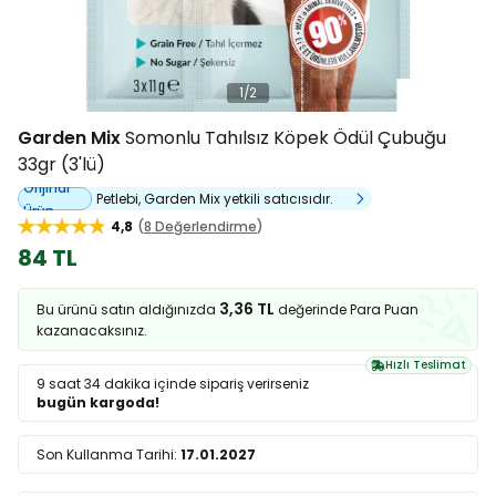
1
/
2
Garden Mix
Somonlu Tahılsız Köpek Ödül Çubuğu
33gr (3'lü)
Orijinal
Petlebi, Garden Mix yetkili satıcısıdır.
Ürün
4,8
8 Değerlendirme
84 TL
3,36 TL
Bu ürünü satın aldığınızda
değerinde Para Puan
kazanacaksınız.
Hızlı Teslimat
9 saat 34 dakika
içinde sipariş verirseniz
bugün kargoda!
Son Kullanma Tarihi:
17.01.2027