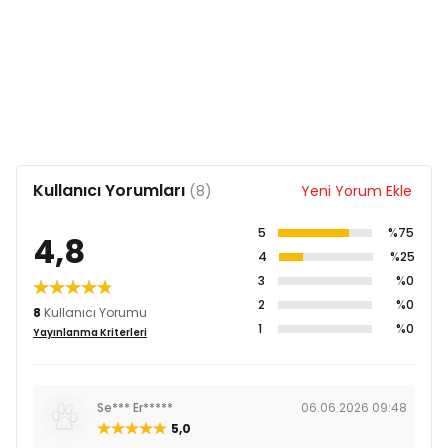
Kullanıcı Yorumları
(8)
Yeni Yorum Ekle
5
%75
4,8
4
%25
3
%0
2
%0
8
Kullanıcı Yorumu
1
%0
Yayınlanma Kriterleri
Se*** Er*****
06.06.2026 09:48
5,0