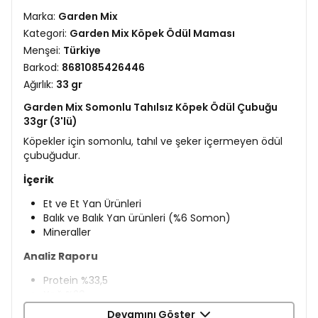
Marka:
Garden Mix
Kategori:
Garden Mix Köpek Ödül Maması
Menşei:
Türkiye
Barkod:
8681085426446
Ağırlık:
33 gr
Garden Mix Somonlu Tahılsız Köpek Ödül Çubuğu
33gr (3'lü)
Köpekler için somonlu, tahıl ve şeker içermeyen ödül
çubuğudur.
İçerik
Et ve Et Yan Ürünleri
​Balık ve Balık Yan ürünleri (%6 Somon)
Mineraller
Analiz Raporu
Protein %33,5
Yağ %20
Ham Kül %10
Devamını Göster