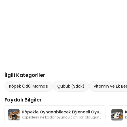
İlgili Kategoriler
Köpek Ödül Maması
Çubuk (Stick)
Vitamin ve Ek Bes
Faydalı Bilgiler
Köpekle Oynanabilecek Eğlenceli Oyunlar
Köpeklerin ne kadar oyuncu canlılar olduğunu anlatmamıza gerek var mı? Oyunlar hem köpeğinizin zeka gelişimine katkı sağlar hem de onu mutlu eder.