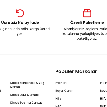
Ücretsiz Kolay İade
Özenli Paketleme
 içinde iade edin, kargo ücreti
Siparişlerinizi sağlam Petl
yok!
kutularına yerleştiriyor, öz
paketliyoruz.
Popüler Markalar
Köpek Konservesi & Yaş
Pro Plan
Pro 
Mama
i
Royal Canin
Roya
Köpek Ödül Maması
Hill's
Hill
Köpek Taşıma Çantası
N&D
N&D