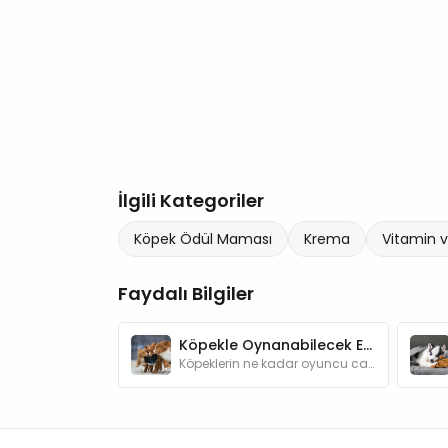
İlgili Kategoriler
Köpek Ödül Maması
Krema
Vitamin v
Faydalı Bilgiler
Köpekle Oynanabilecek Eğlenceli Oyunlar
Köpeklerin ne kadar oyuncu canlılar olduğunu anlatmamıza gerek var mı? Oyunlar hem köpeğinizin zeka gelişimine katkı sağlar hem de onu mutlu eder.