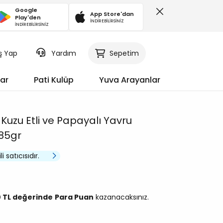
Google
App Store'dan
Play'den
İNDİREBİLİRSİNİZ
İNDİREBİLİRSİNİZ
iş Yap
Sepetim
Yardım
ar
Pati Kulüp
Yuva Arayanlar
Kuzu Etli ve Papayalı Yavru
85gr
i satıcısıdır.
0 TL değerinde
Para Puan
kazanacaksınız.