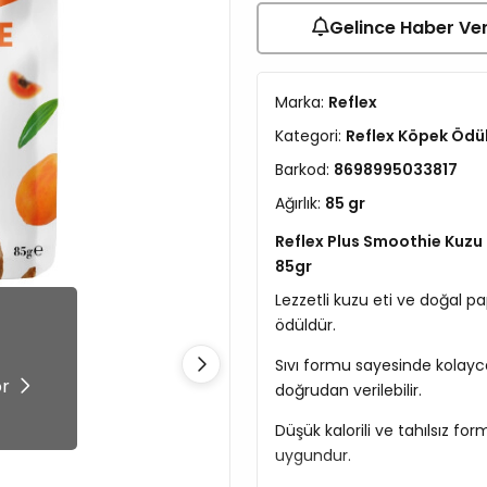
Gelince Haber Ve
Marka:
Reflex
Kategori:
Reflex Köpek Ödü
Barkod:
8698995033817
Ağırlık:
85 gr
Reflex Plus Smoothie Kuzu
85gr
Lezzetli kuzu eti ve doğal pa
ödüldür.
!
Sıvı formu sayesinde kolayca
ör
doğrudan verilebilir.
Düşük kalorili ve tahılsız fo
uygundur.