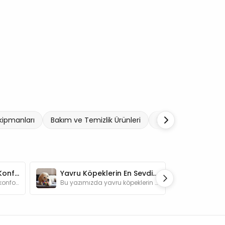
Ekipmanları
Bakım ve Temizlik Ürünleri
Köpek Tarağı ve Fırç
Köpeklerin Sağlığı ve Konforu için En Gerekli Ürünler
Yavru Köpeklerin En Sevdiği Oyun Yöntemleri
Köpeklerin hayatını daha konforlu ve güzel kılmaya yardımcı olan ürünler hakkında detaylı bilgileri bu yazımızda bulabilirsiniz.
Bu yazımızda yavru köpeklerin severek oynayacağı oyunlar hakkında bilgi alabilirsiniz