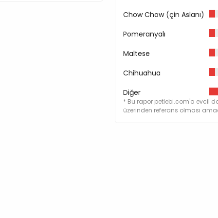
Kül %0,5
Chow Chow (çin Aslanı)
Lif %0,1
Nem %80
Pomeranyalı
Besin Katkı Maddeleri
Maltese
E Vitamini
Chihuahua
A Vitamini
Niasin
Diğer
Kalsiyum-D-Pantotena
* Bu rapor petlebi.com'a evcil do
Tiamin Mononitrat
üzerinden referans olması amacı
Beta-Karoten
Biotin
D3 Vitamini
Riboflavin
B12 Vitamini
Piridoksin Hidroklorür
Folik Asit
C Vitamini
Kıvamlaştırıcı (E 412)