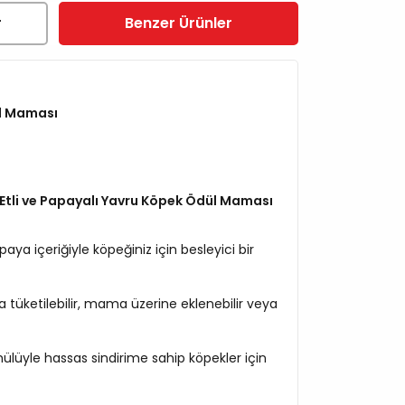
r
Benzer Ürünler
l Maması
 Etli ve Papayalı Yavru Köpek Ödül Maması
paya içeriğiyle köpeğiniz için besleyici bir
 tüketilebilir, mama üzerine eklenebilir veya
rmülüyle hassas sindirime sahip köpekler için