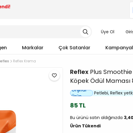
endi!
Üye Ol
Gir
gen
Markalar
Çok Satanlar
Kampanyal
eflex
Reflex Krema
Reflex
Plus Smoothie 
Köpek Ödül Maması 
Orijinal
Petlebi, Reflex yetkil
Ürün
85 TL
Bu ürünü satın aldığınızda
3,4
Ürün Tükendi