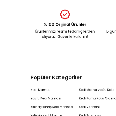
%100 Orijinal Ürünler
Ürünlerimizi resmi tedarikçilerden
15 gün
alıyoruz. Güvenle kullanın!
Popüler Kategoriler
Kedi Maması
Kedi Mama ve Su Kabı
Yavru Kedi Maması
Kedi Kumu Koku Gideric
Kısırlaştırılmış Kedi Maması
Kedi Vitamini
Yetişkin Kedi Maması
Kedi Tasması