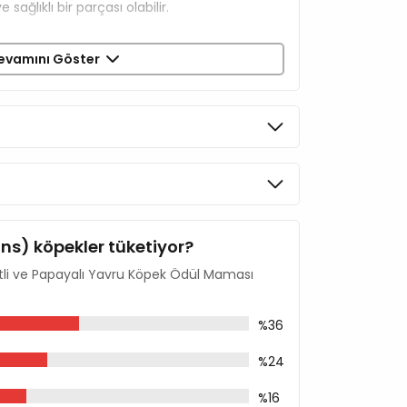
 sağlıklı bir parçası olabilir.
evamını Göster
ins) köpekler tüketiyor?
roması
tli ve Papayalı Yavru Köpek Ödül Maması
%36
%24
%16