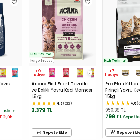
Hızlı Teslimat
Kargo Bedava
Hızlı Teslimat
+9
+7
hediye
hediye
Yavru
Acana
First Feast Tavuklu
Pro Plan
Kitten 
ve Balıklı Yavru Kedi Maması
Pirinçli Yavru K
1,8kg
1,5kg
4,8
212
4,8
2.379 TL
950,38 TL
4
indirimli
799 TL
 Düşük
Sepett
Sepete Ekle
Sepete Ekl