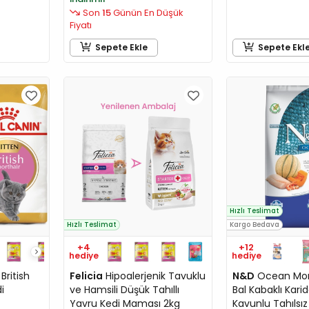
Son
15
Günün En Düşük
Fiyatı
Sepete Ekle
Sepete Ekl
Hızlı Teslimat
Hızlı Teslimat
Kargo Bedava
+4
+12
hediye
hediye
British
Felicia
Hipoalerjenik Tavuklu
N&D
Ocean Morin
i
ve Hamsili Düşük Tahıllı
Bal Kabaklı Karid
Yavru Kedi Maması 2kg
Kavunlu Tahılsız