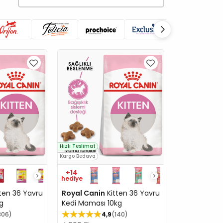
Hızlı Teslimat
Kargo Bedava
+14
hediye
ten 36 Yavru
Royal Canin
Kitten 36 Yavru
g
Kedi Maması 10kg
306
4,9
140