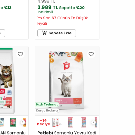
4.999 TL
3.989 TL
te
%13
Sepette
%20
indirimli
Son
67
Günün En Düşük
Fiyatı
e
Sepete Ekle
Hızlı Teslimat
Kargo Bedava
+14
hediye
LAN Somonlu
Petlebi
Somonlu Yavru Kedi