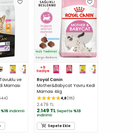
Hızlı Teslimat
Kargo Bedava
+9
hediye
Tavuklu ve
Royal Canin
edi Maması
Mother&Babycat Yavru Kedi
Maması 4kg
644
4,8
115
2.479 TL
2.149 TL
e
%15
indirimli
Sepette
%13
indirimli
e
Sepete Ekle