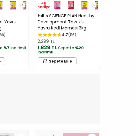
+8
hediye
Hill's
SCIENCE PLAN Healthy
t Yavru
Development Tavuklu
g
Yavru Kedi Maması 3kg
188
4,7
116
2.299 TL
1.829 TL
te
%7
indirimli
Sepette
%20
indirimli
e
Sepete Ekle