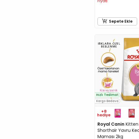
Fiyatı
Sepete Ekle
Hızlı Teslimat
Kargo Bedava
+8
hediye
Royal Canin
Kitten 
Shorthair Yavru Ked
Maması 2kg