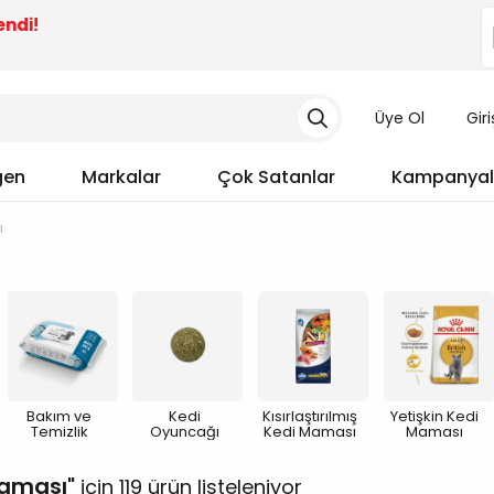
endi!
Üye Ol
Gir
gen
Markalar
Çok Satanlar
Kampanyal
ı
Bakım ve
Kedi
Kısırlaştırılmış
Yetişkin Kedi
Temizlik
Oyuncağı
Kedi Maması
Maması
Maması
için 119 ürün listeleniyor