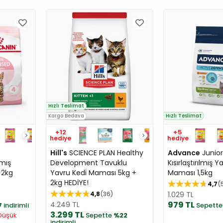
Hızlı Teslimat
Kargo Bedava
Hızlı Teslimat
+12
+5
hediye
hediye
Hill's
SCIENCE PLAN Healthy
Advance
Junior
lmış
Development Tavuklu
Kısırlaştırılmış Y
 2kg
Yavru Kedi Maması 5kg +
Maması 1,5kg
2kg HEDİYE!
4,7
4,8
36
1.029 TL
979 TL
4.249 TL
7
indirimli
Sepett
3.299 TL
Düşük
Sepette
%22
indirimli