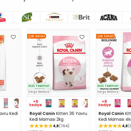
Çok Satan
Çok Satan
Hızlı Teslimat
Hızlı Teslimat
Kargo Bedava
Kargo Bedava
+6
+8
hediye
hediye
vru Kedi
Royal Canin
Kitten 36 Yavru
Royal Canin
Kit
Kedi Maması 2kg
Kedi Maması 4k
4,8
764
4,8