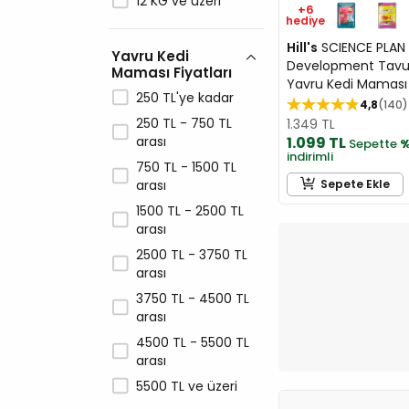
12 KG ve üzeri
Vet Prive
+6
hediye
Wanpy
Hill's
SCIENCE PLAN 
Yavru Kedi
Whiskas
Development Tavu
Maması Fiyatları
Yavru Kedi Maması 
Zampa
250 TL'ye kadar
4,8
140
250 TL - 750 TL
1.349 TL
arası
1.099 TL
Sepette
%
indirimli
750 TL - 1500 TL
arası
Sepete Ekle
1500 TL - 2500 TL
arası
2500 TL - 3750 TL
arası
3750 TL - 4500 TL
arası
4500 TL - 5500 TL
arası
5500 TL ve üzeri