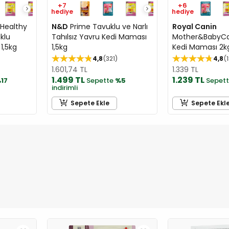
+7
+6
hediye
hediye
Healthy
N&D
Prime Tavuklu ve Narlı
Royal Canin
klu
Tahılsız Yavru Kedi Maması
Mother&BabyCa
1,5kg
1,5kg
Kedi Maması 2k
4,8
321
4,8
1.601,74 TL
1.339 TL
1.499 TL
1.239 TL
17
Sepette
%5
Sepet
indirimli
Sepete Ekle
Sepete Ekl