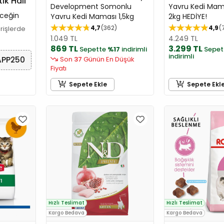
tik Hali
Development Somonlu
Yavru Kedi Mam
ceğin
Yavru Kedi Maması 1,5kg
2kg HEDİYE!
4,7
362
4,9
arişlerde
1.049 TL
4.249 TL
869 TL
3.299 TL
Sepette
%17
indirimli
Sepet
indirimli
APP250
Son
37
Günün En Düşük
Fiyatı
Sepete Ekle
Sepete Ekl
Hızlı Teslimat
Hızlı Teslimat
Kargo Bedava
Kargo Bedava