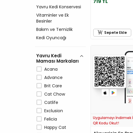
719 TL
Yavru Kedi Konservesi
Vitaminler ve Ek
Besinler
Bakım ve Temizlik
Sepete Ekle
Kedi Oyuncağı
Yavru Kedi
Maması Markaları
Acana
Advance
Brit Care
Cat Chow
Catlife
Exclusion
Uygulamayı İndirmek İ
Felicia
QR Kodu Okut!
Happy Cat