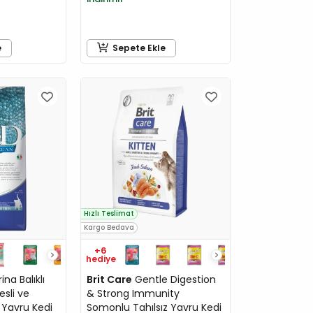
e
Sepete Ekle
Hızlı Teslimat
Kargo Bedava
+6
hediye
a Balıklı
Brit Care
Gentle Digestion
esli ve
& Strong Immunity
 Yavru Kedi
Somonlu Tahılsız Yavru Kedi