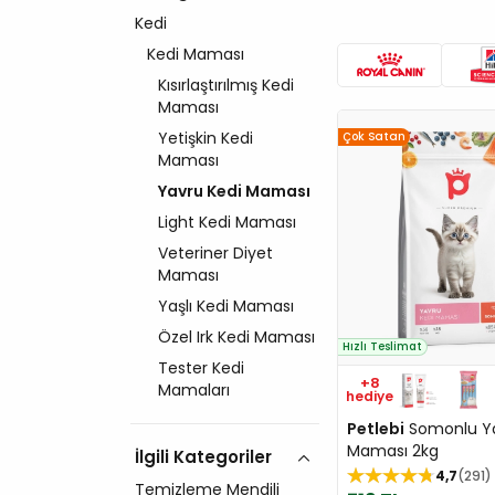
Kedi
Kedi Maması
Kısırlaştırılmış Kedi
Maması
Yetişkin Kedi
Çok Satan
Maması
Yavru Kedi Maması
Light Kedi Maması
Veteriner Diyet
Maması
Yaşlı Kedi Maması
Özel Irk Kedi Maması
Hızlı Teslimat
Tester Kedi
+8
Mamaları
hediye
Petlebi
Somonlu Ya
Maması 2kg
İlgili Kategoriler
4,7
291
Temizleme Mendili