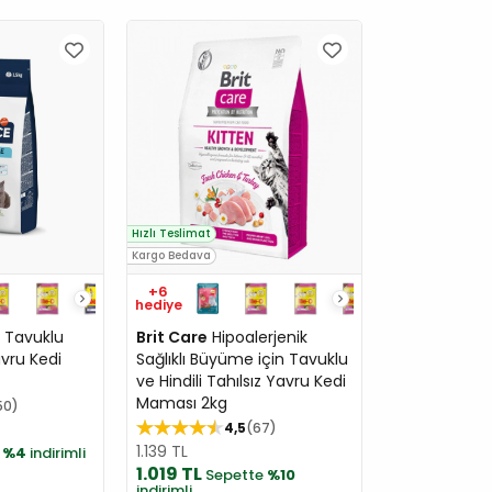
Hızlı Teslimat
Kargo Bedava
+6
hediye
 Tavuklu
Brit Care
Hipoalerjenik
avru Kedi
Sağlıklı Büyüme için Tavuklu
ve Hindili Tahılsız Yavru Kedi
Maması 2kg
50
4,5
67
1.139 TL
e
%4
indirimli
1.019 TL
Sepette
%10
indirimli