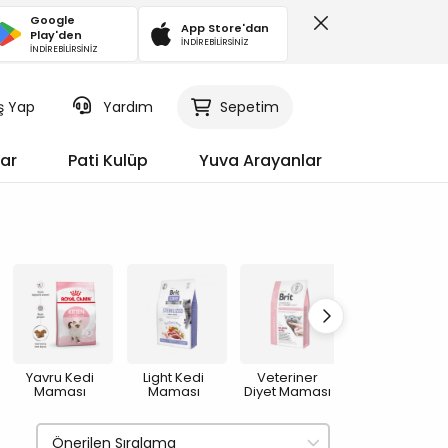
Google
App Store'dan
Play'den
İNDİREBİLİRSİNİZ
İNDİREBİLİRSİNİZ
iş Yap
Sepetim
Yardım
ar
Pati Kulüp
Yuva Arayanlar
Yavru Kedi
Light Kedi
Veteriner
Yaşlı Kedi
Maması
Maması
Diyet Maması
Maması