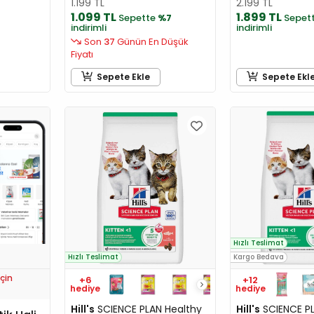
1.199 TL
2.199 TL
1.099 TL
1.899 TL
Sepette
%7
Sepet
indirimli
indirimli
Son
37
Günün En Düşük
Fiyatı
Sepete Ekle
Sepete Ekl
Hızlı Teslimat
Hızlı Teslimat
Kargo Bedava
çin
+6
+12
hediye
hediye
Hill's
SCIENCE PLAN Healthy
Hill's
SCIENCE P