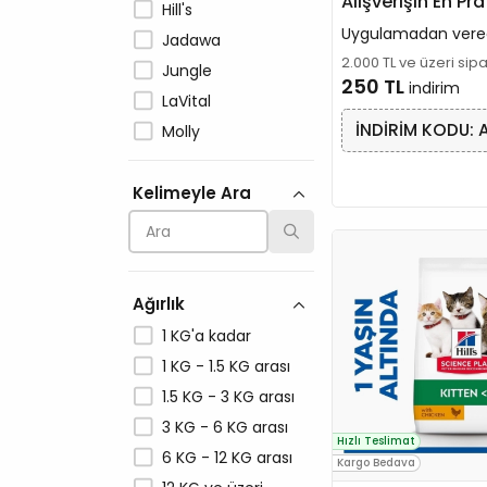
Alışverişin En Pra
Hill's
Uygulamadan vere
Jadawa
2.000 TL ve üzeri sip
Jungle
250 TL
indirim
LaVital
İNDİRİM KODU: 
Molly
N&D
Kelimeyle Ara
Nutri
PERFECT FIT
Petlebi
PLATINUM
Ağırlık
Pro Plan
1 KG'a kadar
ProChoice
1 KG - 1.5 KG arası
Reflex
1.5 KG - 3 KG arası
Royal Canin
3 KG - 6 KG arası
Spectrum
Hızlı Teslimat
6 KG - 12 KG arası
Unique
Kargo Bedava