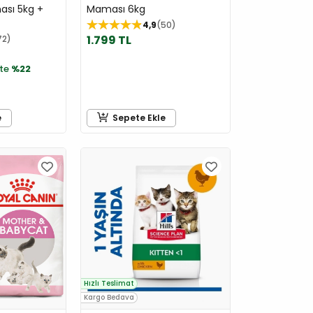
ası 5kg +
Maması 6kg
4,9
50
1.799 TL
72
te
%22
e
Sepete Ekle
Hızlı Teslimat
Kargo Bedava