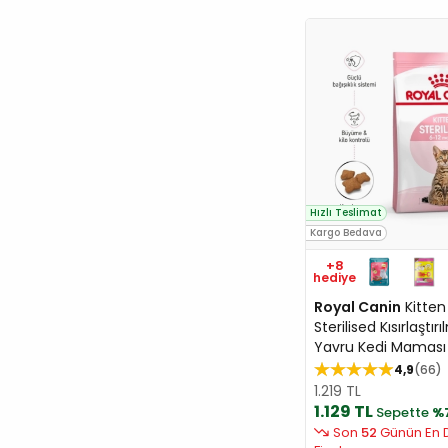
Hızlı Teslimat
Kargo Bedava
+8
hediye
Royal Canin
Kitten
Sterilised Kısırlaştırı
Yavru Kedi Maması
4,9
66
1.219 TL
1.129 TL
Sepette
%
Son
52
Günün En 