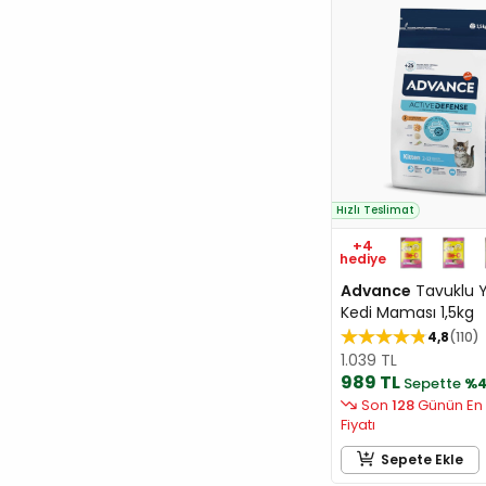
Hızlı Teslimat
+4
hediye
Advance
Tavuklu 
Kedi Maması 1,5kg
4,8
110
1.039 TL
989 TL
Sepette
%
Son
128
Günün En
Fiyatı
Sepete Ekle