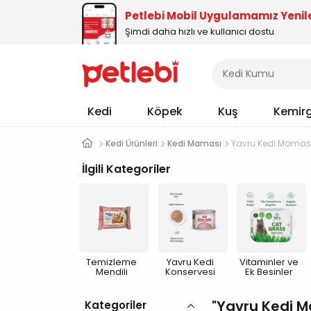
Petlebi Mobil Uygulamamız Yenil
Şimdi daha hızlı ve kullanıcı dostu
Kedi
Köpek
Kuş
Kemir
Kedi Ürünleri
Kedi Maması
Yavru Kedi Mamas
İlgili Kategoriler
Temizleme
Yavru Kedi
Vitaminler ve
Mendili
Konservesi
Ek Besinler
Yavru Kedi 
Kategoriler