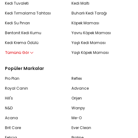
Kedi Tuvaleti
Kedi Maltı
Kedi Tırmalama Tahtası
Buharlı Kedi Tarağı
Kedi Su Pınarı
Köpek Maması
Bentonit Kedi Kumu
Yavru Köpek Maması
Kedi Krema Ödülü
Yaşlı Kedi Maması
Tümünü Gör
Yaşlı Köpek Maması
Popüler Markalar
Pro Plan
Reflex
Royal Canin
Advance
Hill's
Orijen
N&D
Wanpy
Acana
Me-O
Brit Care
Ever Clean
Felicia
Proline