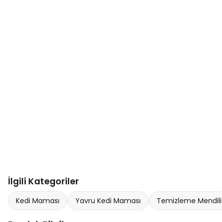
İlgili Kategoriler
Kedi Maması
Yavru Kedi Maması
Temizleme Mendili