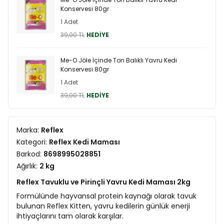
Konservesi 80gr
1 Adet
39,00 TL
HEDİYE
Me-O Jöle İçinde Ton Balıklı Yavru Kedi
Konservesi 80gr
1 Adet
39,00 TL
HEDİYE
Marka:
Reflex
Kategori:
Reflex Kedi Maması
Barkod:
8698995028851
Ağırlık:
2 kg
Reflex Tavuklu ve Pirinçli Yavru Kedi Maması 2kg
Formülünde hayvansal protein kaynağı olarak tavuk
bulunan Reflex Kitten, yavru kedilerin günlük enerji
ihtiyaçlarını tam olarak karşılar.