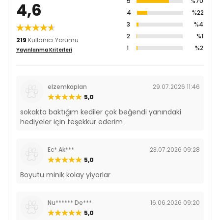
5
%70
4,6
4
%22
3
%4
2
%1
219
Kullanıcı Yorumu
1
%2
Yayınlanma Kriterleri
elzemkaplan
29.07.2026 11:46
5,0
sokakta baktığım kediler çok beğendi yanındaki
hediyeler için teşekkür ederim
Ec* Ak***
23.07.2026 09:28
5,0
Boyutu minik kolay yiyorlar
Nu****** De***
16.06.2026 09:20
5,0