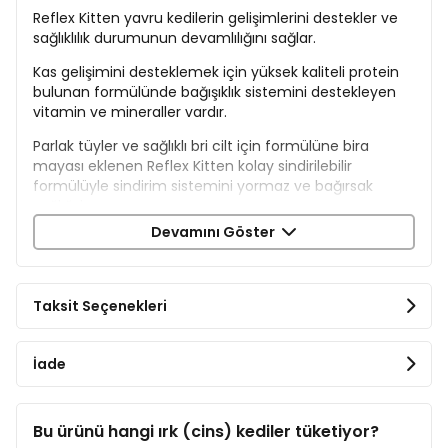
Reflex Kitten yavru kedilerin gelişimlerini destekler ve
sağlıklılık durumunun devamlılığını sağlar.
Kas gelişimini desteklemek için yüksek kaliteli protein
bulunan formülünde bağışıklık sistemini destekleyen
vitamin ve mineraller vardır.
Parlak tüyler ve sağlıklı bri cilt için formülüne bira
mayası eklenen Reflex Kitten kolay sindirilebilir
formülüyle sindirim sistemini yormaz ve bağırsak
sağlığı korunur.
Devamını Göster
İçerik
Kurutulmuş Hayvansal Proteini
Tahıllar
Taksit Seçenekleri
Mısır
Pirinç
Tavuk Yağı
İade
Mısır Glüteni
Kurutulmuş Şeker Pancarı
Buğday Kepeği
Bu ürünü hangi ırk (cins) kediler tüketiyor?
Ciğer Aroması