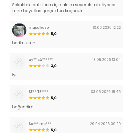
Sokaktaki patililerim için aldım severek tüketiyorlar,
tane boyutları gerçekten küçücük.
masalkezo
10.06.2026 12:22
5,0
harika urun
ay** sü******
13.05.2026 13:04
3,0
İyi
SE** TE****
03.05.2026 18:45
5,0
beğendim
Se*** ma***
29.04.2026 09:29
5,0