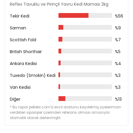
Vitaminler ve Mineraller
Reflex Tavuklu ve Pirinçli Yavru Kedi Maması 2kg
Keten Tohumu
Bira Mayası
Tekir Kedi
%56
Tuz
Taurin
Sarman
%9
Mannan Oligosakkarit
Yucca Schidigera
Scottish Fold
%7
Koruyucular
Antioksidanlar
British Shorthair
%5
Analiz Tablosu
Ankara Kedisi
%4
Ham Protein %37
Tuxedo (Smokin) Kedi
Yağ %20
%3
Ham Selüloz %3
Van Kedisi
Ham Kül %8
%3
Besin Katkı Maddeleri
Diğer
%13
* Bu rapor petlebi.com'a evcil dostunu kaydetmiş üyelerimizin
Vitamin A 18000 IU/kg
verdikleri siparişler üzerinden referans olması amacıyla
Vitamin D3 1500 IU/kg
otomatik olarak derlenmiştir.
Vitamin E 200 mg/kg
Vitamin C 400 mg/kg
Vitamin B1 - B2 - B3 - B6 - B12 - B7 - B9