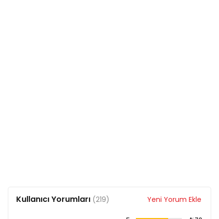
Vitamin K3 200 mg/kg
Taurin 1500 mg/kg
Metiyonin 1500 mg/kg
Demir 200 mg/kg
İyot 1,5 mg/kg
Bakır 13 mg/kg
Manganez 50 mg/kg
Çinko 140 mg/kg
Selenyum 0,3 mg/kg
Kolin 3500 mg
Kullanıcı Yorumları
(219)
Yeni Yorum Ekle