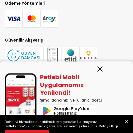
Ödeme Yöntemleri
Güvenilir Alışveriş
Petlebi Mobil
PETLEBİ EVCİL HAYVAN ÜRÜNLERİ PAZ. SAN. TİC. LTD. ŞTİ. Alaşarköy Mah.
Uygulamamız
1. Alaşar Cad. No: 9 Osmangazi/Bursa
Yenilendi!
7290599225 vergi numarasıyla Uludağ Vergi Dairesi'ne bağlıdır.
Şimdi daha hızlı ve kullanıcı dostu
Google Play'den
2014-2026 © petlebi.com v11.89.0
İNDİREBİLİRSİNİZ
Bursa'da sevgiyle yapıldı.
Daha iyi hizmetler sunabilmek için çerezler kullanıyoruz.
App Store'dan
petlebi.com'u kullanarak çerezlere izin vermiş olursunuz.
Detaylı Bilgi
İNDİREBİLİRSİNİZ