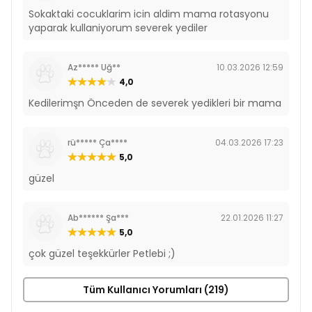
Sokaktaki cocuklarim icin aldim mama rotasyonu
yaparak kullaniyorum severek yediler
Az***** Uğ**
10.03.2026 12:59
4,0
Kedilerimşn Önceden de severek yedikleri bir mama
rü***** Ça****
04.03.2026 17:23
5,0
güzel
Ab****** Şa***
22.01.2026 11:27
5,0
çok güzel teşekkürler Petlebi ;)
Tüm Kullanıcı Yorumları (219)